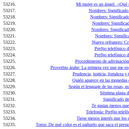
53216.
Mi mujer es un ángel. -¡Qué s
53217.
Nombres: Significado
53218.
Nombres: Significado
53219.
Nombres: Significad
53220.
Nombres: Significad
53221.
Nombres: Signific
53222.
Nuevo refranero: Crí
53223.
Prefijo telefónico
53224.
Prefijo telefónico
53225.
Procedimiento de adivinación 
53226.
Proverbio árabe: La primera vez que me eng
53227.
Prudencia, justicia, fortaleza y
53228.
Quién aparece en las monedas 
53229.
Según el lenguaje de las rosas, qué
53230.
Séptima plaga d
53231.
Significado d
53232.
Te gastas menos que 
53233.
Telefonía: Prefijo telef
53234.
Tiene menos interés que los cu
53235.
Toros: De qué color es el pañuelo que saca el presid