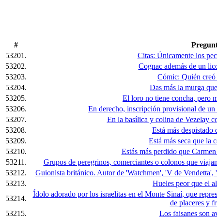
#
Pregun
53201.
Citas: Únicamente los pec
53202.
Cognac además de un lico
53203.
Cómic: Quién creó a
53204.
Das más la murga que 
53205.
El loro no tiene concha, pero 
53206.
En derecho, inscripción provisional de un t
53207.
En la basílica y colina de Vezelay co
53208.
Está más despistado 
53209.
Está más seca que la c
53210.
Estás más perdido que Carmen 
53211.
Grupos de peregrinos, comerciantes o colonos que viajan,
53212.
Guionista británico. Autor de 'Watchmen', 'V de Vendetta', '
53213.
Hueles peor que el al
Ídolo adorado por los israelitas en el Monte Sinaí, que repr
53214.
de placeres y fr
53215.
Los faisanes son ave