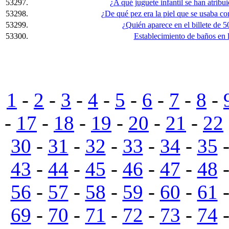
53297.
¿A qué juguete infantil se han atribui
53298.
¿De qué pez era la piel que se usaba c
53299.
¿Quién aparece en el billete de 
53300.
Establecimiento de baños en 
1
-
2
-
3
-
4
-
5
-
6
-
7
-
8
-
-
17
-
18
-
19
-
20
-
21
-
22
30
-
31
-
32
-
33
-
34
-
35
43
-
44
-
45
-
46
-
47
-
48
56
-
57
-
58
-
59
-
60
-
61
69
-
70
-
71
-
72
-
73
-
74