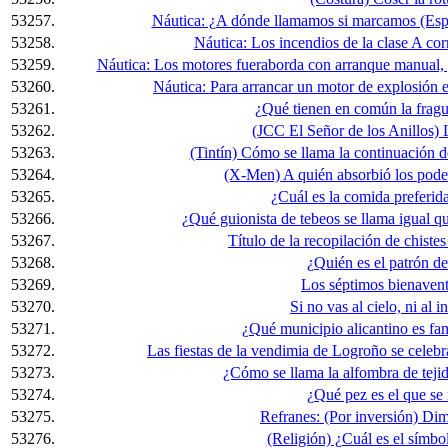
53257.
Náutica: ¿A dónde llamamos si marcamos (Espa
53258.
Náutica: Los incendios de la clase A cor
53259.
Náutica: Los motores fueraborda con arranque manual, pa
53260.
Náutica: Para arrancar un motor de explosión en
53261.
¿Qué tienen en común la fragu
53262.
(JCC El Señor de los Anillos) 
53263.
(Tintín) Cómo se llama la continuación d
53264.
(X-Men) A quién absorbió los pode
53265.
¿Cuál es la comida preferid
53266.
¿Qué guionista de tebeos se llama igual que
53267.
Título de la recopilación de chist
53268.
¿Quién es el patrón de
53269.
Los séptimos bienavent
53270.
Si no vas al cielo, ni al 
53271.
¿Qué municipio alicantino es fa
53272.
Las fiestas de la vendimia de Logroño se celeb
53273.
¿Cómo se llama la alfombra de teji
53274.
¿Qué pez es el que se
53275.
Refranes: (Por inversión) Dime
53276.
(Religión) ¿Cuál es el símbol