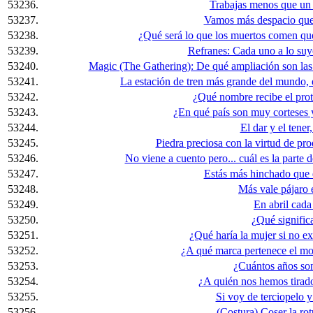
53236.
Trabajas menos que un 
53237.
Vamos más despacio que 
53238.
¿Qué será lo que los muertos comen que
53239.
Refranes: Cada uno a lo suy
53240.
Magic (The Gathering): De qué ampliación son las 
53241.
La estación de tren más grande del mundo,
53242.
¿Qué nombre recibe el prot
53243.
¿En qué país son muy corteses 
53244.
El dar y el tener,
53245.
Piedra preciosa con la virtud de pro
53246.
No viene a cuento pero... cuál es la parte d
53247.
Estás más hinchado que e
53248.
Más vale pájaro 
53249.
En abril cada 
53250.
¿Qué signifi
53251.
¿Qué haría la mujer si no e
53252.
¿A qué marca pertenece el m
53253.
¿Cuántos años son
53254.
¿A quién nos hemos tirad
53255.
Si voy de terciopelo y
53256.
(Costura) Coser la rot