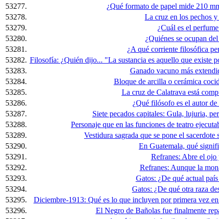
53277.
¿Qué formato de papel mide 210 mm
53278.
La cruz en los pechos y e
53279.
¿Cuál es el perfume
53280.
¿Quiénes se ocupan del
53281.
¿A qué corriente filosófica p
53282.
Filosofía: ¿Quién dijo... "La sustancia es aquello que existe p
53283.
Ganado vacuno más extendid
53284.
Bloque de arcilla o cerámica coci
53285.
La cruz de Calatrava está compu
53286.
¿Qué filósofo es el autor de 
53287.
Siete pecados capitales: Gula, lujuria, per
53288.
Personaje que en las funciones de teatro ejecut
53289.
Vestidura sagrada que se pone el sacerdote s
53290.
En Guatemala, qué signifi
53291.
Refranes: Abre el ojo y
53292.
Refranes: Aunque la mona 
53293.
Gatos: ¿De qué actual país
53294.
Gatos: ¿De qué otra raza de
53295.
Diciembre-1913: Qué es lo que incluyen por primera vez en
53296.
El Negro de Bañolas fue finalmente repa