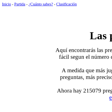
Inicio
-
Partida
-
¿Cuánto sabes?
-
Clasificación
Las 
Aquí encontrarás las pre
fácil segun el número 
A medida que más jug
preguntas, más preciso
Ahora hay 215079 pregu
e