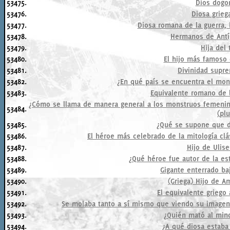
53475.
Dios dogo
53476.
Diosa grieg
53477.
Diosa romana de la guerra,
53478.
Hermanos de Antíg
53479.
Hija del 
53480.
El hijo más famoso
53481.
Divinidad supre
53482.
¿En qué país se encuentra el mon
53483.
Equivalente romano de l
¿Cómo se llama de manera general a los monstruos femenino
53484.
(plu
53485.
¿Qué se supone que d
53486.
El héroe más celebrado de la mitología clás
53487.
Hijo de Ulis
53488.
¿Qué héroe fue autor de la es
53489.
Gigante enterrado ba
53490.
(Griega) Hijo de A
53491.
El equivalente griego
53492.
Se molaba tanto a sí mismo que viendo su imagen
53493.
¿Quién mató al mino
53494.
¿A qué diosa estaba