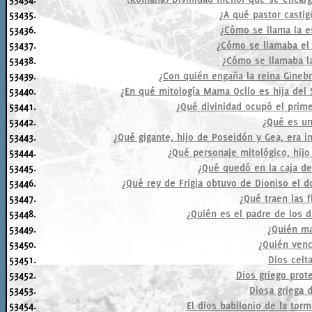
53435.
¿A qué pastor castigó
53436.
¿Cómo se llama la e
53437.
¿Cómo se llamaba el 
53438.
¿Cómo se llamaba la
53439.
¿Con quién engaña la reina Gineb
53440.
¿En qué mitología Mama Ocllo es hija del
53441.
¿Qué divinidad ocupó el prim
53442.
¿Qué es u
53443.
¿Qué gigante, hijo de Poseidón y Gea, era in
53444.
¿Qué personaje mitológico, hijo
53445.
¿Qué quedó en la caja de
53446.
¿Qué rey de Frigia obtuvo de Dioniso el d
53447.
¿Qué traen las 
53448.
¿Quién es el padre de los d
53449.
¿Quién ma
53450.
¿Quién venc
53451.
Dios celt
53452.
Dios griego prote
53453.
Diosa griega 
53454.
El dios babilonio de la tor