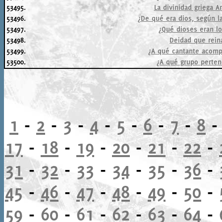
53495.
La divinidad griega A
53496.
¿De qué era dios, según la
53497.
¿Qué dioses eran l
53498.
Deidad que reina
53499.
¿A qué cantante acomp
53500.
¿A qué grupo perten
1
-
2
-
3
-
4
-
5
-
6
-
7
-
8
17
-
18
-
19
-
20
-
21
-
22
-
31
-
32
-
33
-
34
-
35
-
36
-
45
-
46
-
47
-
48
-
49
-
50
-
59
-
60
-
61
-
62
-
63
-
64
-