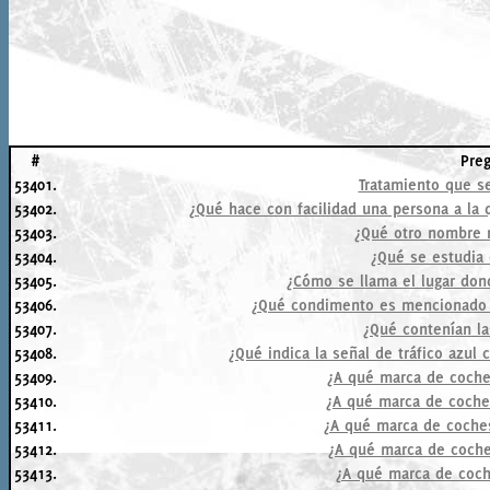
#
Pre
53401.
Tratamiento que se
53402.
¿Qué hace con facilidad una persona a la 
53403.
¿Qué otro nombre r
53404.
¿Qué se estudia 
53405.
¿Cómo se llama el lugar don
53406.
¿Qué condimento es mencionado m
53407.
¿Qué contenían la
53408.
¿Qué indica la señal de tráfico azul
53409.
¿A qué marca de coche
53410.
¿A qué marca de coches
53411.
¿A qué marca de coches
53412.
¿A qué marca de coche
53413.
¿A qué marca de coch