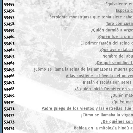
53455.
Equivalente et
53456.
Esposa d
53457.
Serpiente monstruosa que tenía siete cabez
53458.
Toro con cue
53459.
¿Quién durmió a Argos
53460.
¿Quién fue la pri
53461.
El primer faraón del reino d
53462.
¿Qué ave estaba 
53463.
Nombre del abu
53464.
¿De qué semidios f
53465.
¿Cómo se llama la reina de las amazonas muerta po
53466.
Atlas sostiene la bóveda del unive
53467.
Tristán e Isolda son seres 
53468.
¿A quién inició Deméter en su
53469.
¿Quién mat
53470.
¿Quién mat
53471.
Padre griego de los vientos y las estrellas, fue
53472.
¿Cómo se llamaba la virg
53473.
¿De quiénes son 
53474.
Bebida en la mitología hindú a