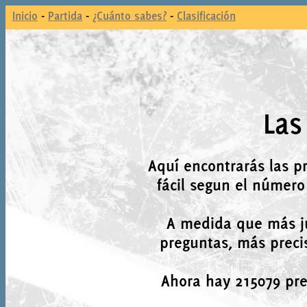
Inicio
-
Partida
-
¿Cuánto sabes?
-
Clasificación
Las
Aquí encontrarás las p
fácil segun el número
A medida que más j
preguntas, más precis
Ahora hay 215079 preg