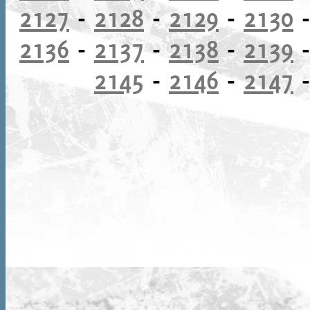
2127
-
2128
-
2129
-
2130
2136
-
2137
-
2138
-
2139
2145
-
2146
-
2147