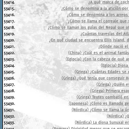
53414.
¿A qué marca de coch
53415.
¿Cómo se denomina a la afición por l
53416.
¿Cómo se denomina a los arreos o
53417.
¿Cómo se llama el correaje que s
53418.
¿Cómo se llaman los guías del Nepal que of
53419.
¿Cuántas travesías del Atl
53420.
¿En qué ciudad se encuentra Ellis Island, 
53421.
¿Dónde nació el
53422.
(China) ¿Cuál es el animal fantá
53423.
(Egipcia) ¿Con la cabeza de qué 
53424.
(Egipcia) Diosa 
53425.
(Griega) ¿Cuántas Edades se 
53426.
(Griega) ¿Qué tenía que conseguir H
53427.
(Griega) ¿Quién e
53428.
(Griega) Primera esp
53429.
(Griega) Teutes combatió en 
53430.
(Japonesa) ¿Cómo es llamado g
53431.
(Nórdica) ¿Cómo se llama la ú
53432.
(Nórdica) ¿
53433.
(Nórdica) La diosa Sunuxal er
53434.
(Romana) Divinidad menor que se encarg