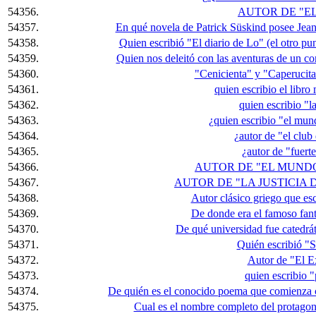
54356.
AUTOR DE "E
54357.
En qué novela de Patrick Süskind posee Jean 
54358.
Quien escribió "El diario de Lo" (el otro pu
54359.
Quien nos deleitó con las aventuras de un c
54360.
"Cenicienta" y "Caperucita
54361.
quien escribio el libro
54362.
quien escribio "la
54363.
¿quien escribio "el mu
54364.
¿autor de "el clu
54365.
¿autor de "fuert
54366.
AUTOR DE "EL MUND
54367.
AUTOR DE "LA JUSTICIA 
54368.
Autor clásico griego que es
54369.
De donde era el famoso fan
54370.
De qué universidad fue catedr
54371.
Quién escribió "
54372.
Autor de "El E
54373.
quien escribio 
54374.
De quién es el conocido poema que comienza co
54375.
Cual es el nombre completo del protagoni