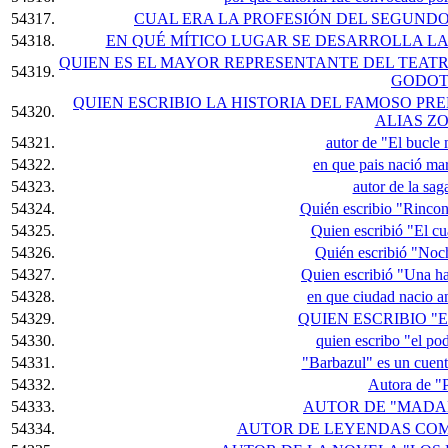
54317.
CUAL ERA LA PROFESIÓN DEL SEGUND
54318.
EN QUÉ MÍTICO LUGAR SE DESARROLLA LA
QUIEN ES EL MAYOR REPRESENTANTE DEL TEAT
54319.
GODOT
QUIEN ESCRIBIO LA HISTORIA DEL FAMOSO P
54320.
ALIAS Z
54321.
autor de "El bucle
54322.
en que pais nació mar
54323.
autor de la sa
54324.
Quién escribio "Rincon
54325.
Quien escribió "El cu
54326.
Quién escribió "Noc
54327.
Quien escribió "Una ha
54328.
en que ciudad nacio 
54329.
QUIEN ESCRIBIO "
54330.
quien escribo "el pod
54331.
"Barbazul" es un cuento
54332.
Autora de "
54333.
AUTOR DE "MADA
54334.
AUTOR DE LEYENDAS COMO