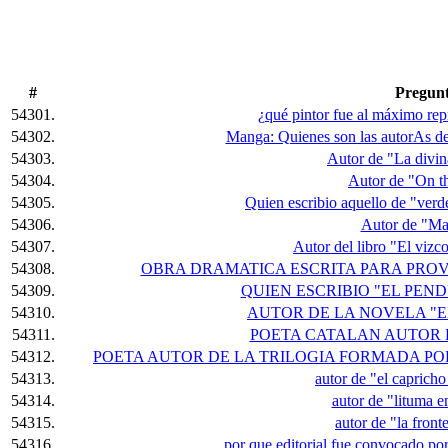
#
Pregun
54301.
¿qué pintor fue al máximo rep
54302.
Manga: Quienes son las autorAs d
54303.
Autor de "La divi
54304.
Autor de "On t
54305.
Quien escribio aquello de "verde
54306.
Autor de "Ma
54307.
Autor del libro "El viz
54308.
OBRA DRAMATICA ESCRITA PARA PROV
54309.
QUIEN ESCRIBIO "EL PEN
54310.
AUTOR DE LA NOVELA "E
54311.
POETA CATALAN AUTOR D
54312.
POETA AUTOR DE LA TRILOGIA FORMADA POR 
54313.
autor de "el capricho
54314.
autor de "lituma e
54315.
autor de "la front
54316.
por que editorial fue convocado po