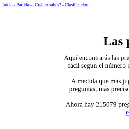
Inicio
-
Partida
-
¿Cuánto sabes?
-
Clasificación
Las 
Aquí encontrarás las pre
fácil segun el número 
A medida que más jug
preguntas, más preciso
Ahora hay 215079 pregu
e