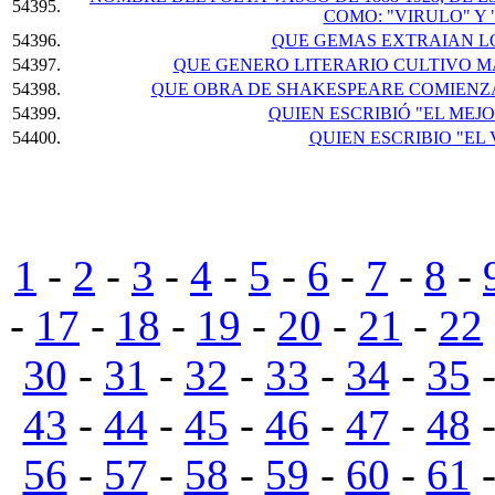
54395.
COMO: "VIRULO" Y
54396.
QUE GEMAS EXTRAIAN LO
54397.
QUE GENERO LITERARIO CULTIVO 
54398.
QUE OBRA DE SHAKESPEARE COMIENZ
54399.
QUIEN ESCRIBIÓ "EL MEJ
54400.
QUIEN ESCRIBIO "EL 
1
-
2
-
3
-
4
-
5
-
6
-
7
-
8
-
-
17
-
18
-
19
-
20
-
21
-
22
30
-
31
-
32
-
33
-
34
-
35
43
-
44
-
45
-
46
-
47
-
48
56
-
57
-
58
-
59
-
60
-
61