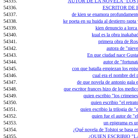
54335.
AUTOR DE LA NOVELA "LOS 
54336.
ESCRITOR DE 
54337.
de kien se enamora profundament
54338.
ke poeta en su huida al destierro rapta
54339.
kien denuncio a lorca 
54340.
kual es la obra inakab
54341.
primera obra de Ros
54342.
autora de "nieve
54343.
En que ciudad nace Gust
54344.
autor de "fortunat
54345.
con que batalla empiezan los epis
54346.
cual era el nombre del 
54347.
de que novela de antonio gala e
54348.
que escritor frances hizo de los medic
54349.
quien escribio "los crimene
54350.
quien escribio "el retrat
54351.
quien escribio la trilogia de "
54352.
quien fue el autor de "e
54353.
un epigrama es u
54354.
¿Qué novela de Tolstoi se basa e
54355.
¿QUIEN ESCRIBIO "