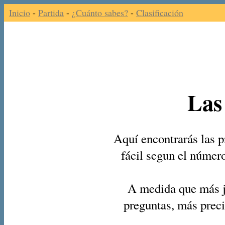
Inicio
-
Partida
-
¿Cuánto sabes?
-
Clasificación
Las
Aquí encontrarás las p
fácil segun el númer
A medida que más j
preguntas, más preci