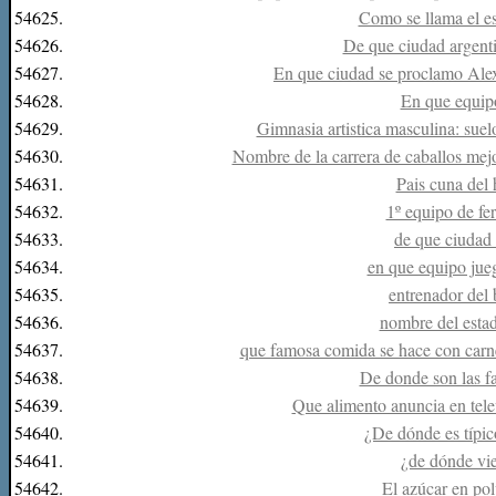
54625.
Como se llama el e
54626.
De que ciudad argenti
54627.
En que ciudad se proclamo Ale
54628.
En que equipo
54629.
Gimnasia artistica masculina: suelo,
54630.
Nombre de la carrera de caballos me
54631.
Pais cuna del
54632.
1º equipo de f
54633.
de que ciudad 
54634.
en que equipo ju
54635.
entrenador del
54636.
nombre del estad
54637.
que famosa comida se hace con carne 
54638.
De donde son las f
54639.
Que alimento anuncia en tele
54640.
¿De dónde es típic
54641.
¿de dónde vie
54642.
El azúcar en pol