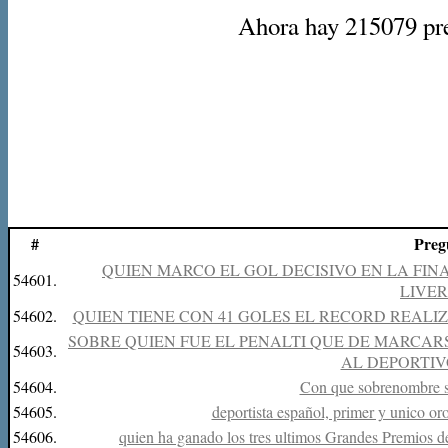
Ahora hay 215079 preg
#
Preg
QUIEN MARCO EL GOL DECISIVO EN LA FIN
54601.
LIVE
54602.
QUIEN TIENE CON 41 GOLES EL RECORD REALIZA
SOBRE QUIEN FUE EL PENALTI QUE DE MARCAR
54603.
AL DEPORTIVO
54604.
Con que sobrenombre s
54605.
deportista español, primer y unico oro
54606.
quien ha ganado los tres ultimos Grandes Premios 