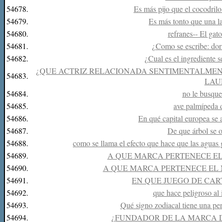
54678.
Es más pijo que el cocodrilo
54679.
Es más tonto que una la
54680.
refranes-- El gato
54681.
¿Como se escribe: do
54682.
¿Cual es el ingrediente 
¿QUE ACTRIZ RELACIONADA SENTIMENTALMEN
54683.
LAU
54684.
no le busques
54685.
ave palmípeda 
54686.
En qué capital europea se 
54687.
De que árbol se o
54688.
como se llama el efecto que hace que las aguas 
54689.
A QUE MARCA PERTENECE EL
54690.
A QUE MARCA PERTENECE EL
54691.
EN QUE JUEGO DE CAR
54692.
que hace peligroso al 
54693.
Qué signo zodiacal tiene una pe
54694.
¿FUNDADOR DE LA MARCA 