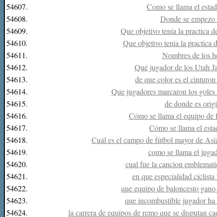
54607.
Como se llama el estad
54608.
Donde se empezo a 
54609.
Que objetivo tenia la practica 
54610.
Que objetivo tenia la practica 
54611.
Nombres de los 
54612.
Qué jugador de los Utah J
54613.
de que color es el cinturon
54614.
Que jugadores marcaron los goles 
54615.
de donde es origi
54616.
Cómo se llama el equipo de f
54617.
Cómo se llama el esta
54618.
Cuál es el campo de fútbol mayor de Asi
54619.
como se llama el juga
54620.
cual fue la cancion emblemati
54621.
en que especialidad ciclist
54622.
que equipo de baloncesto gano 
54623.
que incombustible jugador ha
54624.
la carrera de equipos de remo que se disputan ca