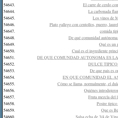
54643.
El carre de cerdo con
54644.
La carbonada flam
54645.
Los vinos de M
54646.
Plato gallego con centollos, puerro, laur
54647.
comida tip
54648.
De qué comunidad autónoma es
54649.
Qué es un 
54650.
Cual es el ingrediente princ
54651.
DE QUE COMUNDAD AUTONOMA ES LA
54652.
DULCE TIPIC
54653.
De que pais es or
54654.
EN QUE COMUNIDAD EL A
54655.
Cómo se llama, normalmente, el dulc
54656.
Quiénes introdujero
54657.
Fruta mezcla del 
54658.
Postre tipic
54659.
Que es Bé
54660.
Salsa echa de 3/4 de Vina