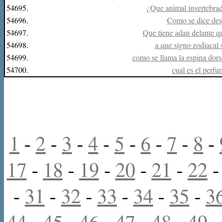
54695.
¿Que animal invertebrad
54696.
Como se dice des
54697.
Que tiene adan delante que
54698.
a que signo zodiacal s
54699.
como se llama la espina dor
54700.
cual es el perf
1
-
2
-
3
-
4
-
5
-
6
-
7
-
8
-
17
-
18
-
19
-
20
-
21
-
22
-
31
-
32
-
33
-
34
-
35
-
3
44
-
45
-
46
-
47
-
48
-
49