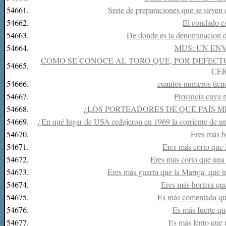
54661.
Serie de preparaciones que se sirven
54662.
El condado e
54663.
De donde es la denominacion d
54664.
MUS: UN ENVI
COMO SE CONOCE AL TORO QUE, POR DEFECTO
54665.
CE
54666.
cuantos numeros tiene
54667.
Provincia cuya 
54668.
¿LOS PORTEADORES DE QUÉ PAÍS M
54669.
¿En qué lugar de USA redujeron en 1969 la corriente de un 
54670.
Eres más b
54671.
Eres más corto que 
54672.
Eres más corto que una 
54673.
Eres más guarra que la Maruja, que tu
54674.
Eres más hortera que
54675.
Es más comentada que
54676.
Es más fuerte que
54677.
Es más lento que 