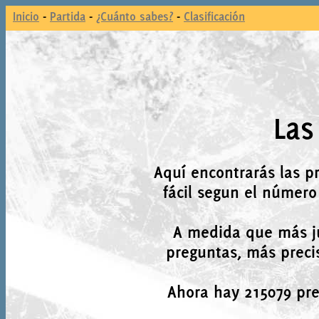
Inicio
-
Partida
-
¿Cuánto sabes?
-
Clasificación
Las
Aquí encontrarás las p
fácil segun el número
A medida que más j
preguntas, más precis
Ahora hay 215079 preg