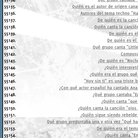
55135.
Quién es el autor de origen can
55136.
Autores del tema techno "Ha
55137.
De quién es la canc
55138.
Quién canta la canció
55139.
De quién es el
55140.
De quién es el
55141.
Qué grupo canta "Littl
55142.
Compuso
55143.
¿De quién es "Noch
55144.
¿Quién interpret
55145.
¿Quién era el grupo qué
55146.
"Hoy sin ti" es una triste ba
55147.
¿Con qué actor español ha cantado Ana
55148.
¿Qué grupo cantaba "En
55149.
¿Quién canta "que
55150.
¿Quién canta la canción "ojos
55151.
¿Quién sigue siendo rebelde
55152.
Qué grupo preguntaba una y otra vez "Qué ha
55153.
De quién era el tema
55154.
¿Quién canta "En