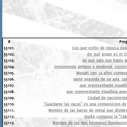
#
Pre
55101.
Con que estilo de música pod
55102.
De qué grupo es el C
55103.
de que pais son Pablo M
55104.
Instrumento antiguo y medieval, consis
55105.
Mozart con 14 años compus
55106.
parte segunda de un aria, ca
55107.
que representante españo
55108.
que representante española que
55109.
Ciudad de nacimiento
55110.
"Guardame las vacas" es una composicion de 
55111.
Nombre de las barras de metal que dividen 
55112.
Quién compuso la "Caba
55113.
Nombre de los dos hermanos Rundquist