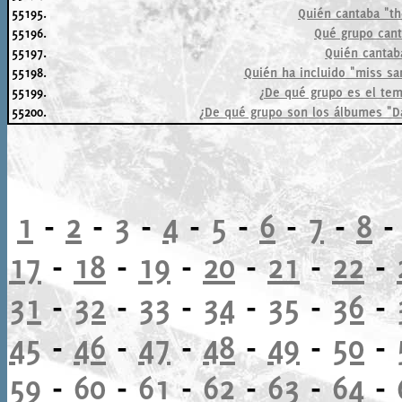
55195.
Quién cantaba "t
55196.
Qué grupo cant
55197.
Quién cantab
55198.
Quién ha incluido "miss sa
55199.
¿De qué grupo es el te
55200.
¿De qué grupo son los álbumes "Da
1
-
2
-
3
-
4
-
5
-
6
-
7
-
8
17
-
18
-
19
-
20
-
21
-
22
-
31
-
32
-
33
-
34
-
35
-
36
-
45
-
46
-
47
-
48
-
49
-
50
-
59
-
60
-
61
-
62
-
63
-
64
-