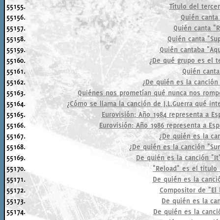
55155.
Título del terce
55156.
Quién canta
55157.
Quién canta 
55158.
Quién canta "Sup
55159.
Quién cantaba "Aqu
55160.
¿De qué grupo es el t
55161.
Quién cant
55162.
¿De quién es la canción 
55163.
Quiénes nos prometían qué nunca nos romperí
55164.
¿Cómo se llama la canción de J.L.Guerra qué int
55165.
Eurovisión: Año 1984 representa a Esp
55166.
Eurovisión: Año 1986 representa a Espa
55167.
¿De quién es la ca
55168.
¿De quién es la canción "Sun
55169.
De quién es la canción "It'
55170.
"Reload" es el titulo
55171.
De quién es la canció
55172.
Compositor de "El 
55173.
De quién es la ca
55174.
De quién es la canció