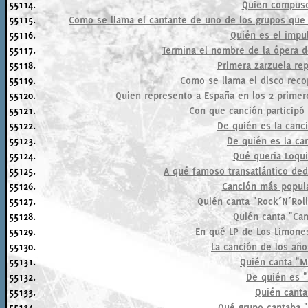
55114.
Quien compuso
55115.
Como se llama el cantante de uno de los grupos que 
55116.
Quién es el impu
55117.
Termina el nombre de la ópera de
55118.
Primera zarzuela re
55119.
Como se llama el disco recop
55120.
Quien represento a España en los 2 primero
55121.
Con que canción participó
55122.
De quién es la canc
55123.
De quién es la ca
55124.
Qué queria Loquil
55125.
A qué famoso transatlántico ded
55126.
Canción más popul
55127.
Quién canta "Rock´N´Roll
55128.
Quién canta "Ca
55129.
En qué LP de Los Limones
55130.
La canción de los años
55131.
Quién canta "M
55132.
De quién es 
55133.
Quién canta
55134.
Qué grupo cantaba "