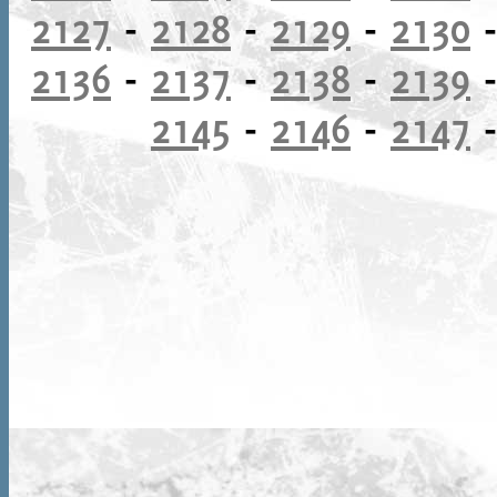
2127
-
2128
-
2129
-
2130
2136
-
2137
-
2138
-
2139
2145
-
2146
-
2147