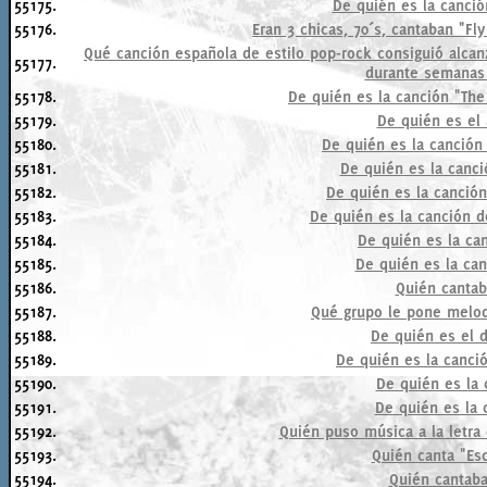
55175.
De quién es la canci
55176.
Eran 3 chicas, 70´s, cantaban "Fl
Qué canción española de estilo pop-rock consiguió alca
55177.
durante semanas
55178.
De quién es la canción "The
55179.
De quién es el
55180.
De quién es la canción
55181.
De quién es la canci
55182.
De quién es la canció
55183.
De quién es la canción d
55184.
De quién es la can
55185.
De quién es la can
55186.
Quién cantab
55187.
Qué grupo le pone melod
55188.
De quién es el 
55189.
De quién es la canció
55190.
De quién es la 
55191.
De quién es la 
55192.
Quién puso música a la letra 
55193.
Quién canta "Es
55194.
Quién cantaba 