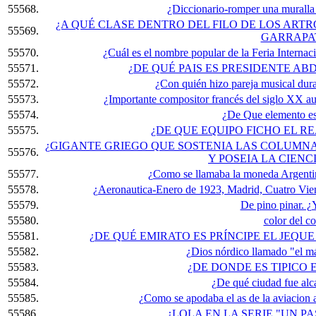
55568.
¿Diccionario-romper una muralla 
¿A QUÉ CLASE DENTRO DEL FILO DE LOS ART
55569.
GARRAPA
55570.
¿Cuál es el nombre popular de la Feria Intern
55571.
¿DE QUÉ PAIS ES PRESIDENTE ABD
55572.
¿Con quién hizo pareja musical du
55573.
¿Importante compositor francés del siglo XX au
55574.
¿De Que elemento es
55575.
¿DE QUE EQUIPO FICHO EL 
¿GIGANTE GRIEGO QUE SOSTENIA LAS COLUMNA
55576.
Y POSEIA LA CIEN
55577.
¿Como se llamaba la moneda Argentin
55578.
¿Aeronautica-Enero de 1923, Madrid, Cuatro Vien
55579.
De pino pinar. ¿
55580.
color del co
55581.
¿DE QUÉ EMIRATO ES PRÍNCIPE EL JEQUE 
55582.
¿Dios nórdico llamado "el má
55583.
¿DE DONDE ES TIPICO
55584.
¿De qué ciudad fue alc
55585.
¿Como se apodaba el as de la aviacion
55586.
¿LOLA EN LA SERIE "UN PA