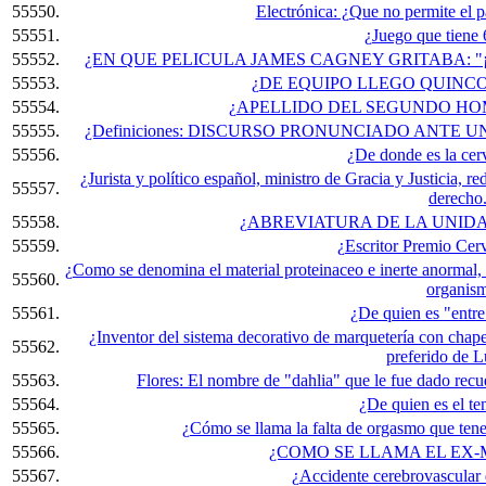
55550.
Electrónica: ¿Que no permite el pa
55551.
¿Juego que tiene 6
55552.
¿EN QUE PELICULA JAMES CAGNEY GRITABA: "
55553.
¿DE EQUIPO LLEGO QUINC
55554.
¿APELLIDO DEL SEGUNDO HO
55555.
¿Definiciones: DISCURSO PRONUNCIADO ANTE
55556.
¿De donde es la cer
¿Jurista y político español, ministro de Gracia y Justicia, re
55557.
derecho.
55558.
¿ABREVIATURA DE LA UNID
55559.
¿Escritor Premio Cer
¿Como se denomina el material proteinaceo e inerte anormal, 
55560.
organis
55561.
¿De quien es "entr
¿Inventor del sistema decorativo de marquetería con chape
55562.
preferido de 
55563.
Flores: El nombre de "dahlia" que le fue dado rec
55564.
¿De quien es el t
55565.
¿Cómo se llama la falta de orgasmo que tene
55566.
¿COMO SE LLAMA EL EX-
55567.
¿Accidente cerebrovascular 