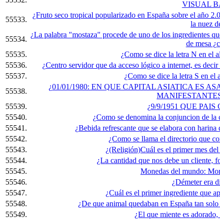
VISUAL B
¿Fruto seco tropical popularizado en España sobre el año 2
55533.
la nuez de
¿La palabra "mostaza" procede de uno de los ingredientes qu
55534.
de mesa ¿c
55535.
¿Como se dice la letra N en el a
55536.
¿Centro servidor que da acceso lógico a internet, es decir 
55537.
¿Como se dice la letra S en el a
¿01/01/1980: EN QUE CAPITAL ASIATICA ES 
55538.
MANIFESTANTE
55539.
¿9/9/1951 QUE PAI
55540.
¿Como se denomina la conjuncion de la 
55541.
¿Bebida refrescante que se elabora con harina 
55542.
¿Como se llama el directorio que c
55543.
¿(Religión)Cuál es el primer mes del 
55544.
¿La cantidad que nos debe un cliente, fo
55545.
Monedas del mundo: Mon
55546.
¿Démeter era di
55547.
¿Cuál es el primer ingrediente que a
55548.
¿De que animal quedaban en España tan solo 
55549.
¿El que miente es adorado, 