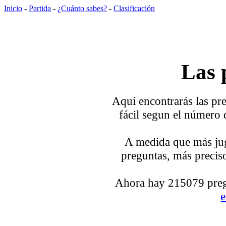
Inicio
-
Partida
-
¿Cuánto sabes?
-
Clasificación
Las 
Aquí encontrarás las pre
fácil segun el número 
A medida que más jug
preguntas, más preciso
Ahora hay 215079 pregu
e