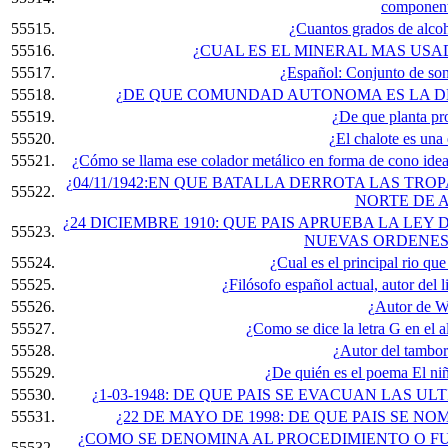
componen
55515.
¿Cuantos grados de alcoh
55516.
¿CUAL ES EL MINERAL MAS USA
55517.
¿Español: Conjunto de son
55518.
¿DE QUE COMUNDAD AUTONOMA ES LA D
55519.
¿De que planta pr
55520.
¿El chalote es una 
55521.
¿Cómo se llama ese colador metálico en forma de cono idea
¿04/11/1942:EN QUE BATALLA DERROTA LAS TR
55522.
NORTE DE 
¿24 DICIEMBRE 1910: QUE PAIS APRUEBA LA LE
55523.
NUEVAS ORDENES
55524.
¿Cual es el principal rio q
55525.
¿Filósofo español actual, autor del 
55526.
¿Autor de W
55527.
¿Como se dice la letra G en el a
55528.
¿Autor del tambor
55529.
¿De quién es el poema El ni
55530.
¿1-03-1948: DE QUE PAIS SE EVACUAN LAS 
55531.
¿22 DE MAYO DE 1998: DE QUE PAIS SE 
¿COMO SE DENOMINA AL PROCEDIMIENTO O F
55532.