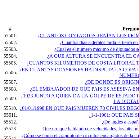
#
Pregun
55501.
¿CUANTOS CONTACTOS TENÍAN LOS PRI
55502.
¿Cuantos dias siderales tarda la tierra en 
55503.
¿Cual es el numero maximo de diputados se
55504.
¿A QUE ALTURA SE ENCUENTRA EL 
55505.
¿CUANTOS KILOMETROS DE COSTA LITORAL T
¿EN CUANTAS OCASIONES HA DISPUTA LA COPA D
55506.
NUMERO
55507.
¿DE DONDE ES ORIGI
55508.
¿EL EMBAJADOR DE QUE PAIS ES ASESINA E
¿1923 JUNTO A QUIEN DA UN GOLPE DE ESTADO
55509.
LA DICTA
55510.
¿01/01/1998:EN QUE PAIS MUEREN 78 CIVILES 
55511.
¿1-1-1901: QUE PAIS
55512.
¿De inglés a españ
55513.
Que no, que hablando de velocidades, los bits po
¿Cómo se llama el conjunto de circuitos encargados de la c
55514.