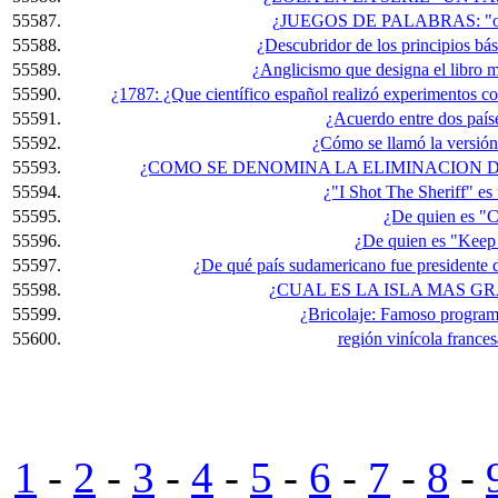
55587.
¿JUEGOS DE PALABRAS: "obse
55588.
¿Descubridor de los principios bá
55589.
¿Anglicismo que designa el libro 
55590.
¿1787: ¿Que científico español realizó experimentos con 
55591.
¿Acuerdo entre dos país
55592.
¿Cómo se llamó la versión
55593.
¿COMO SE DENOMINA LA ELIMINACION D
55594.
¿"I Shot The Sheriff" es 
55595.
¿De quien es "
55596.
¿De quien es "Keep
55597.
¿De qué país sudamericano fue presidente 
55598.
¿CUAL ES LA ISLA MAS G
55599.
¿Bricolaje: Famoso program
55600.
región vinícola frances
1
-
2
-
3
-
4
-
5
-
6
-
7
-
8
-