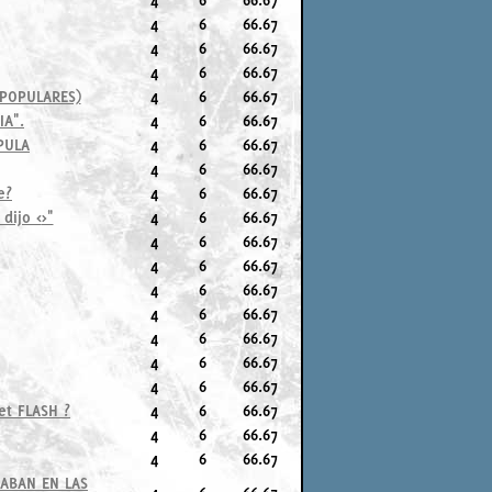
4
6
66.67
4
6
66.67
4
6
66.67
 POPULARES)
4
6
66.67
IA".
4
6
66.67
PULA
4
6
66.67
4
6
66.67
e?
4
6
66.67
dijo <
>"
4
6
66.67
4
6
66.67
4
6
66.67
4
6
66.67
4
6
66.67
4
6
66.67
4
6
66.67
4
6
66.67
et FLASH ?
4
6
66.67
4
6
66.67
4
6
66.67
IABAN EN LAS