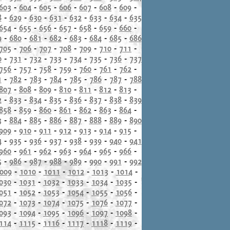
603
-
604
-
605
-
606
-
607
-
608
-
609
-
8
-
629
-
630
-
631
-
632
-
633
-
634
-
635
654
-
655
-
656
-
657
-
658
-
659
-
660
-
9
-
680
-
681
-
682
-
683
-
684
-
685
-
686
705
-
706
-
707
-
708
-
709
-
710
-
711
-
0
-
731
-
732
-
733
-
734
-
735
-
736
-
737
756
-
757
-
758
-
759
-
760
-
761
-
762
-
1
-
782
-
783
-
784
-
785
-
786
-
787
-
788
807
-
808
-
809
-
810
-
811
-
812
-
813
-
2
-
833
-
834
-
835
-
836
-
837
-
838
-
839
858
-
859
-
860
-
861
-
862
-
863
-
864
-
3
-
884
-
885
-
886
-
887
-
888
-
889
-
890
909
-
910
-
911
-
912
-
913
-
914
-
915
-
4
-
935
-
936
-
937
-
938
-
939
-
940
-
941
960
-
961
-
962
-
963
-
964
-
965
-
966
-
5
-
986
-
987
-
988
-
989
-
990
-
991
-
992
009
-
1010
-
1011
-
1012
-
1013
-
1014
-
030
-
1031
-
1032
-
1033
-
1034
-
1035
-
051
-
1052
-
1053
-
1054
-
1055
-
1056
-
072
-
1073
-
1074
-
1075
-
1076
-
1077
-
093
-
1094
-
1095
-
1096
-
1097
-
1098
-
114
-
1115
-
1116
-
1117
-
1118
-
1119
-