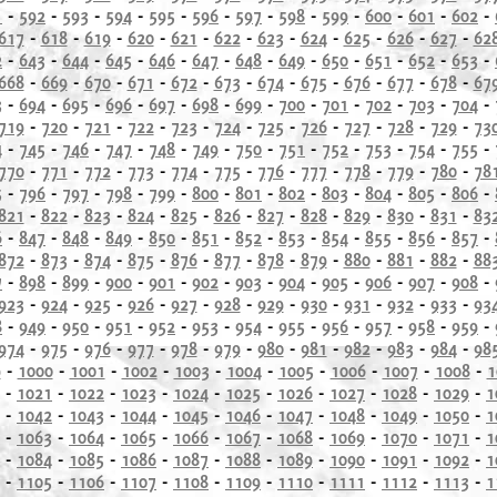
1
-
592
-
593
-
594
-
595
-
596
-
597
-
598
-
599
-
600
-
601
-
602
-
617
-
618
-
619
-
620
-
621
-
622
-
623
-
624
-
625
-
626
-
627
-
62
2
-
643
-
644
-
645
-
646
-
647
-
648
-
649
-
650
-
651
-
652
-
653
-
668
-
669
-
670
-
671
-
672
-
673
-
674
-
675
-
676
-
677
-
678
-
67
3
-
694
-
695
-
696
-
697
-
698
-
699
-
700
-
701
-
702
-
703
-
704
-
719
-
720
-
721
-
722
-
723
-
724
-
725
-
726
-
727
-
728
-
729
-
73
4
-
745
-
746
-
747
-
748
-
749
-
750
-
751
-
752
-
753
-
754
-
755
-
770
-
771
-
772
-
773
-
774
-
775
-
776
-
777
-
778
-
779
-
780
-
78
5
-
796
-
797
-
798
-
799
-
800
-
801
-
802
-
803
-
804
-
805
-
806
-
821
-
822
-
823
-
824
-
825
-
826
-
827
-
828
-
829
-
830
-
831
-
83
6
-
847
-
848
-
849
-
850
-
851
-
852
-
853
-
854
-
855
-
856
-
857
-
872
-
873
-
874
-
875
-
876
-
877
-
878
-
879
-
880
-
881
-
882
-
88
7
-
898
-
899
-
900
-
901
-
902
-
903
-
904
-
905
-
906
-
907
-
908
-
923
-
924
-
925
-
926
-
927
-
928
-
929
-
930
-
931
-
932
-
933
-
93
8
-
949
-
950
-
951
-
952
-
953
-
954
-
955
-
956
-
957
-
958
-
959
-
974
-
975
-
976
-
977
-
978
-
979
-
980
-
981
-
982
-
983
-
984
-
98
9
-
1000
-
1001
-
1002
-
1003
-
1004
-
1005
-
1006
-
1007
-
1008
-
1
-
1021
-
1022
-
1023
-
1024
-
1025
-
1026
-
1027
-
1028
-
1029
-
1
-
1042
-
1043
-
1044
-
1045
-
1046
-
1047
-
1048
-
1049
-
1050
-
1
-
1063
-
1064
-
1065
-
1066
-
1067
-
1068
-
1069
-
1070
-
1071
-
1
-
1084
-
1085
-
1086
-
1087
-
1088
-
1089
-
1090
-
1091
-
1092
-
1
-
1105
-
1106
-
1107
-
1108
-
1109
-
1110
-
1111
-
1112
-
1113
-
1