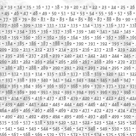
12
-
13
-
14
-
15
-
16
-
17
-
18
-
19
-
20
-
21
-
22
-
23
-
24
-
25
-
26
-
45
-
46
-
47
-
48
-
49
-
50
-
51
-
52
-
53
-
54
-
55
-
56
-
57
-
58
-
77
-
78
-
79
-
80
-
81
-
82
-
83
-
84
-
85
-
86
-
87
-
88
-
89
-
90
-
107
-
108
-
109
-
110
-
111
-
112
-
113
-
114
-
115
-
116
-
117
-
11
2
-
133
-
134
-
135
-
136
-
137
-
138
-
139
-
140
-
141
-
142
-
143
-
158
-
159
-
160
-
161
-
162
-
163
-
164
-
165
-
166
-
167
-
168
-
16
3
-
184
-
185
-
186
-
187
-
188
-
189
-
190
-
191
-
192
-
193
-
194
-
209
-
210
-
211
-
212
-
213
-
214
-
215
-
216
-
217
-
218
-
219
-
22
4
-
235
-
236
-
237
-
238
-
239
-
240
-
241
-
242
-
243
-
244
-
245
-
260
-
261
-
262
-
263
-
264
-
265
-
266
-
267
-
268
-
269
-
270
-
27
5
-
286
-
287
-
288
-
289
-
290
-
291
-
292
-
293
-
294
-
295
-
296
-
311
-
312
-
313
-
314
-
315
-
316
-
317
-
318
-
319
-
320
-
321
-
32
6
-
337
-
338
-
339
-
340
-
341
-
342
-
343
-
344
-
345
-
346
-
347
-
362
-
363
-
364
-
365
-
366
-
367
-
368
-
369
-
370
-
371
-
372
-
37
7
-
388
-
389
-
390
-
391
-
392
-
393
-
394
-
395
-
396
-
397
-
398
-
413
-
414
-
415
-
416
-
417
-
418
-
419
-
420
-
421
-
422
-
423
-
42
8
-
439
-
440
-
441
-
442
-
443
-
444
-
445
-
446
-
447
-
448
-
449
-
464
-
465
-
466
-
467
-
468
-
469
-
470
-
471
-
472
-
473
-
474
-
47
9
-
490
-
491
-
492
-
493
-
494
-
495
-
496
-
497
-
498
-
499
-
500
-
515
-
516
-
517
-
518
-
519
-
520
-
521
-
522
-
523
-
524
-
525
-
52
0
-
541
-
542
-
543
-
544
-
545
-
546
-
547
-
548
-
549
-
550
-
551
-
566
-
567
-
568
-
569
-
570
-
571
-
572
-
573
-
574
-
575
-
576
-
57