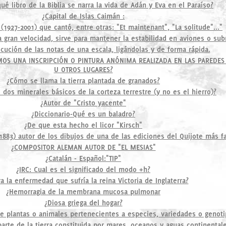
qué libro de la Biblia se narra la vida de Adán y Eva en el Paraíso?
¿Capital de Islas Caimán :
(1927-2001) que cantó, entre otras: "Et maintenant", "La solitude"..."
a gran velocidad, sirve para mantener la estabilidad en aviones o su
ecución de las notas de una escala, ligándolas y de forma rápida.
OS UNA INSCRIPCIÓN O PINTURA ANÓNIMA REALIZADA EN LAS PAREDES 
U OTROS LUGARES?
¿Cómo se llama la tierra plantada de granados?
 dos minerales básicos de la corteza terrestre (y no es el hierro)?
¿Autor de "Cristo yacente"
¿Diccionario-Qué es un baladro?
¿De que esta hecho el licor "Kirsch"
-1883) autor de los dibujos de una de las ediciones del Quijote más 
¿COMPOSITOR ALEMAN AUTOR DE "EL MESIAS"
¿Catalán - Español:"TIP"
¿IRC: Cual es el significado del modo +h?
ra la enfermedad que sufría la reina Victoria de Inglaterra?
¿Hemorragia de la membrana mucosa pulmonar
¿Diosa griega del hogar?
de plantas o animales pertenecientes a especies, variedades o genoti
arte de la tierra constituida por mares, oceanos y aguas continental