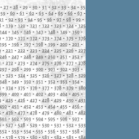
-
27
-
28
-
29
-
30
-
31
-
32
-
33
-
34
-
35
-
59
-
60
-
61
-
62
-
63
-
64
-
65
-
66
-
67
-
91
-
92
-
93
-
94
-
95
-
96
-
97
-
98
-
99
-
8
-
119
-
120
-
121
-
122
-
123
-
124
-
125
144
-
145
-
146
-
147
-
148
-
149
-
150
-
9
-
170
-
171
-
172
-
173
-
174
-
175
-
176
195
-
196
-
197
-
198
-
199
-
200
-
201
-
0
-
221
-
222
-
223
-
224
-
225
-
226
-
227
246
-
247
-
248
-
249
-
250
-
251
-
252
-
1
-
272
-
273
-
274
-
275
-
276
-
277
-
278
297
-
298
-
299
-
300
-
301
-
302
-
303
-
2
-
323
-
324
-
325
-
326
-
327
-
328
-
329
348
-
349
-
350
-
351
-
352
-
353
-
354
-
3
-
374
-
375
-
376
-
377
-
378
-
379
-
380
399
-
400
-
401
-
402
-
403
-
404
-
405
-
4
-
425
-
426
-
427
-
428
-
429
-
430
-
431
450
-
451
-
452
-
453
-
454
-
455
-
456
-
5
-
476
-
477
-
478
-
479
-
480
-
481
-
482
501
-
502
-
503
-
504
-
505
-
506
-
507
-
6
-
527
-
528
-
529
-
530
-
531
-
532
-
533
552
-
553
-
554
-
555
-
556
-
557
-
558
-
7
-
578
-
579
-
580
-
581
-
582
-
583
-
584