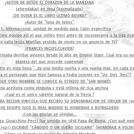
¿AUTOR DE DESDE EL CORAZON DE LA MANZANA
Lehendakari en 2004 (normalizado)
¿DE QUIEN ES EL LIBRO ULTIMO ROUND?
¿Autor de "luna de lobos"
 S. Internacional, unidad de medida para: Calor especifico
ltimo equipo en el que milito Vieri antes de incorporarse a la Liga es
n salia Jesús Mariñas vestido de novio en un anuncio de TV?
¿FRANCES-INGLES:CLAVIER?
tentaba derribar aviones desde lo alto de Empire State. Cual era su 
planeta del que procede superman
in es esta linea "..da una media vuelta y una vuelta mas, en cada es
 el personaje que hizo famosa a Fedra Lorente en "Un, Dos, Tres"?
QUE OTRO NOMBRE SE CONOCE AL ESTADIO DE "SAN MAMÉS
una aceituna como ninguna y está rellena de rica anchoa
¿Cual es el unico satelite natural de la Tierra ?
ERA REGION VINICOLA QUE RECIBIO SU DENOMINACION DE ORIGEN EN 19
UE EQUIPO JUGO EL REAL MADRID EL HOMENAJE A BUTRAGUEñO
¿Con las glorias se olvidan...
enzo Gioacchino Pecci fue ungido en 1878 Papa de Roma. ¿Con qué no
(1921) ESCRIBIÓ "CÁNDIDO O UN SUEÑO SICILIANO" (HOMENAJE A VOLTAI
¿Cómo se llamaba la mujer de Antonio Machado