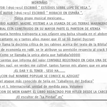
MONTAÑAS
OR (1856-1912) ESCRIBIÓ " ESTUDIOS SOBRE LOPE DE VEGA ".
É AUTOR (1856-1912) ESCRIBIÓ " HORACIO EN ESPAÑA ".
Típico grupo musical mexicano...
IBIO ALBERTI: MADRE, VISTEME A LA USANZA DE LAS TIERRAS MARINERA
RIAL ESTA CONSTRUIDO EN SU MAYOR PARTE EL PANTEON DE ATENEA
quela hembra transporta a sus críasen una bolsa situada en el abdo
cantante 30 y tantos años mayor que él se lió Daniel Ducruet
 llama la doctrina crítica de los rabinos acerca del texto de la Biblia
de economía en 1988, se le atribuye su previsión respecto al crack bu
¿Como se llamaba la unica abeja que hablaba?xDDDD
cuentas que informa del valor CONTABLE REGISTRADO EN CADA UNA DE
les nací, en verdes me cultivé, tantos fueron mis afanes que en ama
¿EL DAR Y EL TENER , SESO HA.......
¿CON Qué NOMBRE POPULAR SE CONOCE AL AZOGUE?
 el ataque más conocido de Seija en "Caballeros del Zodiaco"
n el S. Internacional, unidad de medida para: Volumen
CION DE MEIN KAMPF, EL LIBRO REDACTADO POR HITLER DESDE LA CARCE
¿El escultor de "La Piedad" es"