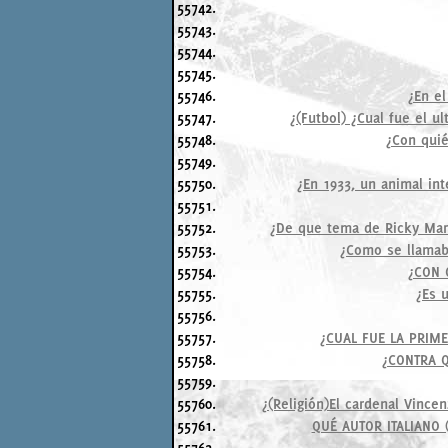
55742.
55743.
55744.
55745.
55746.
¿En el
55747.
¿(Futbol) ¿Cual fue el u
55748.
¿Con quié
55749.
55750.
¿En 1933, un animal in
55751.
55752.
¿De que tema de Ricky Mart
55753.
¿Como se llamaba
55754.
¿CON 
55755.
¿Es 
55756.
55757.
¿CUAL FUE LA PRIM
55758.
¿CONTRA Q
55759.
55760.
¿(Religión)El cardenal Vinc
55761.
QUÉ AUTOR ITALIANO 
55762.