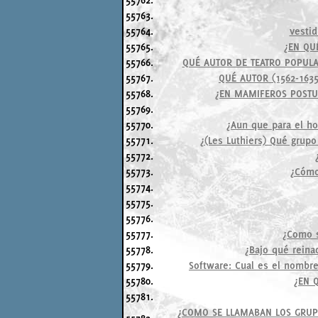
55763.
55764.
vestid
55765.
¿EN QU
55766.
QUÉ AUTOR DE TEATRO POPULAR
55767.
QUÉ AUTOR (1562-1635
55768.
¿EN MAMIFEROS POSTU
55769.
55770.
¿Aun que para el ho
55771.
¿(Les Luthiers) Qué grupo
55772.
55773.
¿Cómo
55774.
55775.
55776.
55777.
¿Como s
55778.
¿Bajo qué reinad
55779.
Software: Cual es el nombre
55780.
¿EN 
55781.
¿COMO SE LLAMABAN LOS GRUPO