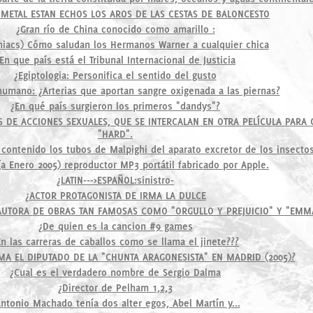
 METAL ESTAN ECHOS LOS AROS DE LAS CESTAS DE BALONCESTO
¿Gran río de China conocido como amarillo :
niacs) Cómo saludan los Hermanos Warner a cualquier chica
En que país está el Tribunal Internacional de Justicia
¿Egiptologia: Personifica el sentido del gusto
humano: ¿Arterias que aportan sangre oxigenada a las piernas?
¿En qué país surgieron los primeros "dandys"?
S DE ACCIONES SEXUALES, QUE SE INTERCALAN EN OTRA PELÍCULA PARA 
"HARD".
contenido los tubos de Malpighi del aparato excretor de los insecto
(a Enero 2005) reproductor MP3 portátil fabricado por Apple.
¿LATIN--->ESPAÑOL:sinistro-
¿ACTOR PROTAGONISTA DE IRMA LA DULCE
 AUTORA DE OBRAS TAN FAMOSAS COMO "ORGULLO Y PREJUICIO" Y "EMM
¿De quien es la cancion #9 games
En las carreras de caballos como se llama el jinete???
MA EL DIPUTADO DE LA "CHUNTA ARAGONESISTA" EN MADRID (2005)?
¿Cual es el verdadero nombre de Sergio Dalma
¿Director de Pelham 1,2,3
ntonio Machado tenía dos alter egos, Abel Martín y...