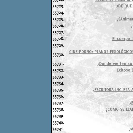
55723.
¿DE QUE
55724.
55725.
¿(Anima
55726.
¿
55727.
55728.
El cuerpo 
55729.
CINE PORNO: PLANOS FISIOLÓGICO
55730.
55731.
¿Donde vierten su 
55732.
Exitoso 
55733.
55734.
55735.
¿ESCRITORA INGLESA
55736.
55737.
¿
55738.
¿CÓMO SE LLA
55739.
55740.
55741.
¿A