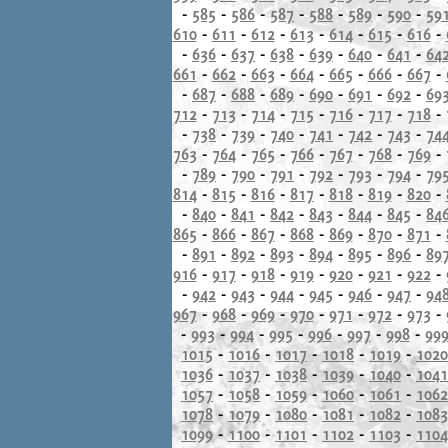
-
585
-
586
-
587
-
588
-
589
-
590
-
59
610
-
611
-
612
-
613
-
614
-
615
-
616
-
-
636
-
637
-
638
-
639
-
640
-
641
-
64
661
-
662
-
663
-
664
-
665
-
666
-
667
-
-
687
-
688
-
689
-
690
-
691
-
692
-
69
712
-
713
-
714
-
715
-
716
-
717
-
718
-
-
738
-
739
-
740
-
741
-
742
-
743
-
74
763
-
764
-
765
-
766
-
767
-
768
-
769
-
-
789
-
790
-
791
-
792
-
793
-
794
-
79
814
-
815
-
816
-
817
-
818
-
819
-
820
-
-
840
-
841
-
842
-
843
-
844
-
845
-
84
865
-
866
-
867
-
868
-
869
-
870
-
871
-
-
891
-
892
-
893
-
894
-
895
-
896
-
89
916
-
917
-
918
-
919
-
920
-
921
-
922
-
-
942
-
943
-
944
-
945
-
946
-
947
-
94
967
-
968
-
969
-
970
-
971
-
972
-
973
-
-
993
-
994
-
995
-
996
-
997
-
998
-
99
1015
-
1016
-
1017
-
1018
-
1019
-
1020
1036
-
1037
-
1038
-
1039
-
1040
-
1041
1057
-
1058
-
1059
-
1060
-
1061
-
1062
1078
-
1079
-
1080
-
1081
-
1082
-
1083
1099
-
1100
-
1101
-
1102
-
1103
-
1104