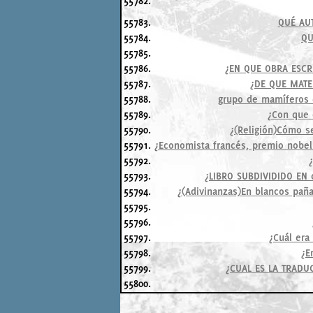
55782.
55783.
QUÉ AUT
55784.
QU
55785.
55786.
¿EN QUE OBRA ESCR
55787.
¿DE QUE MATE
55788.
grupo de mamíferos 
55789.
¿Con que 
55790.
¿(Religión)Cómo se
55791.
¿Economista francés, premio nobel 
55792.
55793.
¿LIBRO SUBDIVIDIDO EN 
55794.
¿(Adivinanzas)En blancos paña
55795.
55796.
55797.
¿Cuál era
55798.
¿E
55799.
¿CUAL ES LA TRADU
55800.