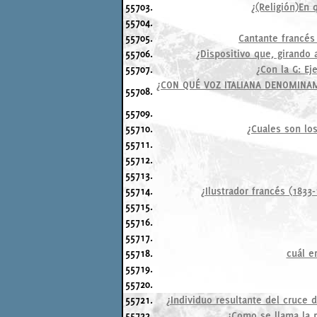
55703.
¿(Religión)En 
55704.
55705.
Cantante francés 
55706.
¿Dispositivo que, girando 
55707.
¿Con la G: Ej
¿CON QUÉ VOZ ITALIANA DENOMINAM
55708.
55709.
55710.
¿Cuales son los
55711.
55712.
55713.
55714.
¿Ilustrador francés (1833
55715.
55716.
55717.
55718.
cuál e
55719.
55720.
55721.
¿Individuo resultante del cruce 
55722.
¿Como se llama la p