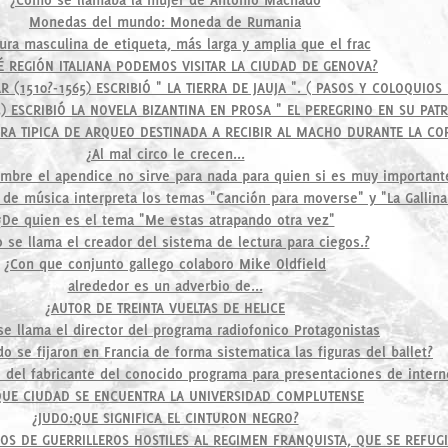
Monedas del mundo: Moneda de Rumania
ura masculina de etiqueta, más larga y amplia que el frac
É REGIÓN ITALIANA PODEMOS VISITAR LA CIUDAD DE GENOVA?
 (1510?-1565) ESCRIBIÓ " LA TIERRA DE JAUJA ". ( PASOS Y COLOQUIOS
) ESCRIBIÓ LA NOVELA BIZANTINA EN PROSA " EL PEREGRINO EN SU PATR
RA TIPICA DE ARQUEO DESTINADA A RECIBIR AL MACHO DURANTE LA CO
¿Al mal circo le crecen...
mbre el apendice no sirve para nada para quien si es muy important
 de música interpreta los temas "Canción para moverse" y "La Gallina 
¿De quien es el tema "Me estas atrapando otra vez"
 se llama el creador del sistema de lectura para ciegos.?
¿Con que conjunto gallego colaboro Mike Oldfield
alrededor es un adverbio de...
¿AUTOR DE TREINTA VUELTAS DE HELICE
e llama el director del programa radiofonico Protagonistas
o se fijaron en Francia de forma sistematica las figuras del ballet?
 del fabricante del conocido programa para presentaciones de intern
QUE CIUDAD SE ENCUENTRA LA UNIVERSIDAD COMPLUTENSE
¿JUDO:QUE SIGNIFICA EL CINTURON NEGRO?
S DE GUERRILLEROS HOSTILES AL REGIMEN FRANQUISTA, QUE SE REFUG