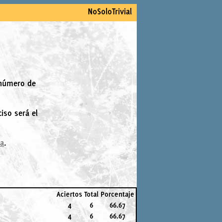
NoSoloTrivial
 número de
iso será el
la
.
Aciertos
Total
Porcentaje
4
6
66.67
4
6
66.67