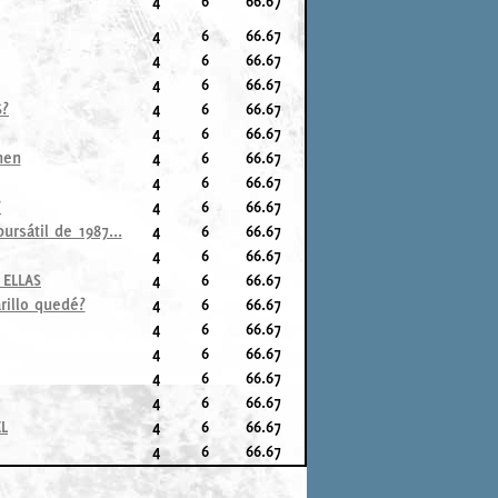
4
6
66.67
4
6
66.67
4
6
66.67
4
6
66.67
S?
4
6
66.67
4
6
66.67
men
4
6
66.67
4
6
66.67
?
4
6
66.67
rsátil de 1987...
4
6
66.67
4
6
66.67
 ELLAS
4
6
66.67
rillo quedé?
4
6
66.67
4
6
66.67
4
6
66.67
4
6
66.67
4
6
66.67
L
4
6
66.67
4
6
66.67