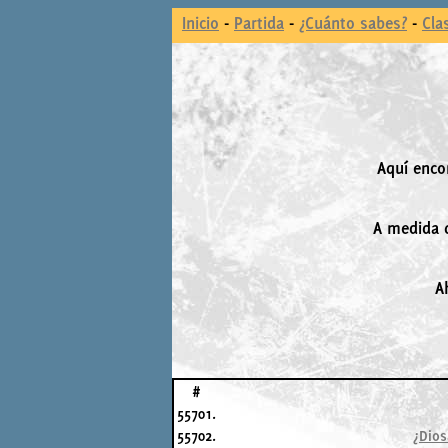
Inicio
-
Partida
-
¿Cuánto sabes?
-
Cla
Aquí enco
A medida q
A
#
55701.
55702.
¿Dios