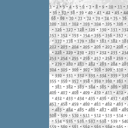
1
-
2
-
3
-
4
-
5
-
6
-
7
-
8
-
9
-
10
-
11
-
-
36
-
37
-
38
-
39
-
40
-
41
-
42
-
43
-
44
68
-
69
-
70
-
71
-
72
-
73
-
74
-
75
-
76
100
-
101
-
102
-
103
-
104
-
105
-
106
-
-
126
-
127
-
128
-
129
-
130
-
131
-
13
151
-
152
-
153
-
154
-
155
-
156
-
157
-
-
177
-
178
-
179
-
180
-
181
-
182
-
18
202
-
203
-
204
-
205
-
206
-
207
-
208
-
-
228
-
229
-
230
-
231
-
232
-
233
-
23
253
-
254
-
255
-
256
-
257
-
258
-
259
-
-
279
-
280
-
281
-
282
-
283
-
284
-
28
304
-
305
-
306
-
307
-
308
-
309
-
310
-
-
330
-
331
-
332
-
333
-
334
-
335
-
33
355
-
356
-
357
-
358
-
359
-
360
-
361
-
-
381
-
382
-
383
-
384
-
385
-
386
-
38
406
-
407
-
408
-
409
-
410
-
411
-
412
-
-
432
-
433
-
434
-
435
-
436
-
437
-
43
457
-
458
-
459
-
460
-
461
-
462
-
463
-
-
483
-
484
-
485
-
486
-
487
-
488
-
48
508
-
509
-
510
-
511
-
512
-
513
-
514
-
-
534
-
535
-
536
-
537
-
538
-
539
-
54
559
-
560
-
561
-
562
-
563
-
564
-
565
-