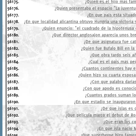
56175.
¿Quien es el hijo mas fa
56176.
¿Quien presentaba el espacio "La juventu
56177.
¿En que pais esta situad
56178.
¿En que localidad alicantina obtuvo Hungria una victoria 
56179.
¿Quien enuncio: "el cuadrado de la hipotenusa 
56180.
¿Que director anglosajon aparecia unos br
56181.
¿De que asignatura fue ca
56182.
¿Quien fue Bufalo Bill en la
56183.
¿Que obra tardo seis añ
56184.
¿Cual es el pais mas p
56185.
¿Cuantos continentes hay e
56186.
¿Quien hizo su cuarta esposa 
56187.
¿Con que palabra darias
56188.
¿Con que apodo es conocid
56189.
¿Cuantos grados suman lo
56190.
¿En que estadio se inauguraron
56191.
¿De que islas es o
56192.
¿Que pelicula marco el debut de Ro
56193.
¿Que eran los co
56194.
¿En que isla nacio 
56195.
¿Que superheroe hizo famos