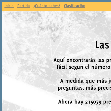
Inicio
-
Partida
-
¿Cuánto sabes?
-
Clasificación
Las
Aquí encontrarás las p
fácil segun el número
A medida que más j
preguntas, más precis
Ahora hay 215079 preg