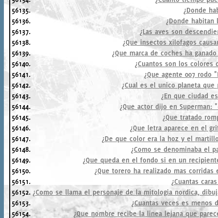
56135.
¿Donde hab
56136.
¿Donde habitan l
56137.
¿Las aves son descendien
56138.
¿Que insectos xilofagos caus
56139.
¿Que marca de coches ha ganado 
56140.
¿Cuantos son los colores 
56141.
¿Que agente 007 rodo 
56142.
¿Cual es el unico planeta que 
56143.
¿En que ciudad est
56144.
¿Que actor dijo en Superman: "
56145.
¿Que tratado romp
56146.
¿Que letra aparece en el gri
56147.
¿De que color era la hoz y el martill
56148.
¿Como se denominaba el pa
56149.
¿Que queda en el fondo si en un recipiente 
56150.
¿Que torero ha realizado mas corridas 
56151.
¿Cuantas caras
56152.
¿Como se llama el personaje de la mitologia nordica, dibu
56153.
¿Cuantas veces es menos d
56154.
¿Que nombre recibe la linea lejana que parece