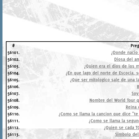
#
Pre
56101.
¿Donde nacio
56102.
Diosa del a
56103.
¿Quien era el dios de los m
56104.
¿En que lago del norte de Escocia, 
56105.
¿Que ser mitologico sale de una 
56106.
56107.
Soy 
56108.
Nombre del World Tour q
56109.
Reina 
56110.
¿Como se llama la cancion que dice "te l
56111.
¿Como se llama la segun
56112.
¿Quien se cada T
56113.
Simbolo de