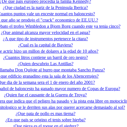
¿De que pais europeo procedia la famlia Kennedy?
¿Que ciudad es la nariz de la Peninsula Iberica?
uantos puntos vale un enceste normal en baloncesto?
 que año se produjo el "crack" economico de EE.UU.?
ebato el trofeo Wimbledon a Bjorn Borg cuando este ya tenia cinco?
¿Que animal alcanza mayor velocidad en el agua?
¿A que tipo de instrumentos pertenece la citara?
¿Cual es la capital de Baviera?
 actriz hizo un millon de dolares a la edad de 10 años?
¿Cuantos litros contiene un barril de oro negro?
¿Quien descubrio Las Antillas?
lamaba Don Quijote al burro que montaba Sancho Panza?
que edificio granadino esta la sala de los Abencerrajes?
ue dia de la semana sera el 1 de enero del año 2001?
pañol de baloncesto ha ganado mayor numero de Copas de Europa?
¿Quien fue el causante de la Guerra de Troya?
ra que indica que el peligro ha pasado y la pista esta libre en motocicl
tologico se le derriten sus alas por querer acercarse demasiado al sol?
¿Que pata de pollo es mas tierna?
¿En que pais se origino el tenis sobre hierba?
¿Que pieza es el roque en el ajedrez?