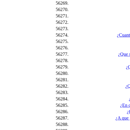
56269.
56270.
56271.
56272.
56273.
56274.
¿Cuant
56275.
56276.
56277.
¿Que s
56278.
56279.
¿Q
56280.
56281.
56282.
¿Q
56283.
56284.
56285.
¿En q
56286.
¿
56287.
¿A que 
56288.