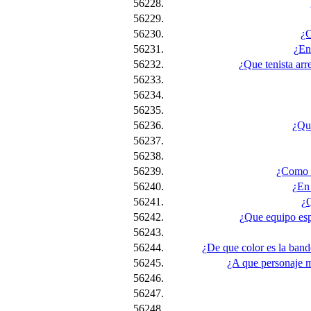
56228.
56229.
56230.
¿C
56231.
¿En
56232.
¿Que tenista arr
56233.
56234.
56235.
56236.
¿Que
56237.
56238.
56239.
¿Como l
56240.
¿En 
56241.
¿Q
56242.
¿Que equipo es
56243.
56244.
¿De que color es la bande
56245.
¿A que personaje mi
56246.
56247.
56248.