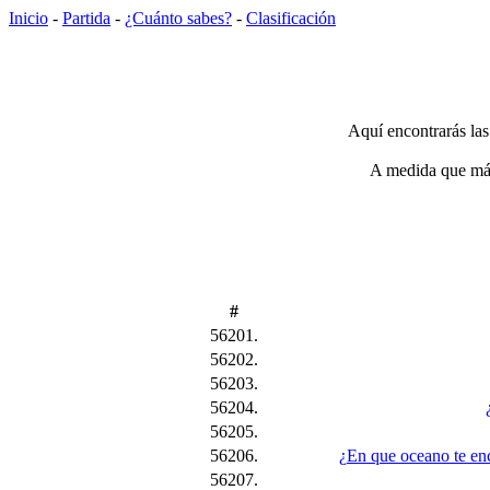
Inicio
-
Partida
-
¿Cuánto sabes?
-
Clasificación
Aquí encontrarás las
A medida que más 
#
56201.
56202.
56203.
56204.
56205.
56206.
¿En que oceano te enco
56207.