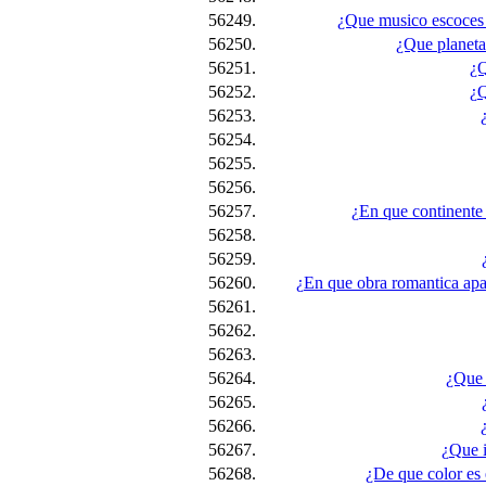
56249.
¿Que musico escoces d
56250.
¿Que planeta
56251.
¿Q
56252.
¿Q
56253.
56254.
56255.
56256.
56257.
¿En que continente
56258.
56259.
56260.
¿En que obra romantica apar
56261.
56262.
56263.
56264.
¿Que 
56265.
56266.
56267.
¿Que i
56268.
¿De que color es