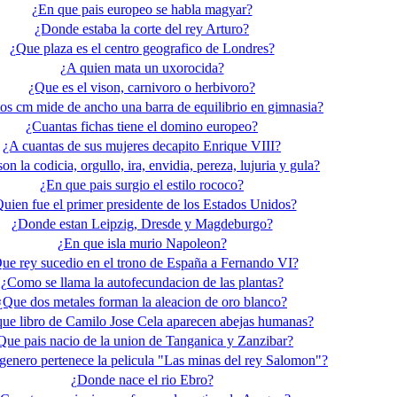
¿En que pais europeo se habla magyar?
¿Donde estaba la corte del rey Arturo?
¿Que plaza es el centro geografico de Londres?
¿A quien mata un uxorocida?
¿Que es el vison, carnivoro o herbivoro?
os cm mide de ancho una barra de equilibrio en gimnasia?
¿Cuantas fichas tiene el domino europeo?
¿A cuantas de sus mujeres decapito Enrique VIII?
on la codicia, orgullo, ira, envidia, pereza, lujuria y gula?
¿En que pais surgio el estilo rococo?
uien fue el primer presidente de los Estados Unidos?
¿Donde estan Leipzig, Dresde y Magdeburgo?
¿En que isla murio Napoleon?
ue rey sucedio en el trono de España a Fernando VI?
¿Como se llama la autofecundacion de las plantas?
¿Que dos metales forman la aleacion de oro blanco?
ue libro de Camilo Jose Cela aparecen abejas humanas?
Que pais nacio de la union de Tanganica y Zanzibar?
genero pertenece la pelicula "Las minas del rey Salomon"?
¿Donde nace el rio Ebro?