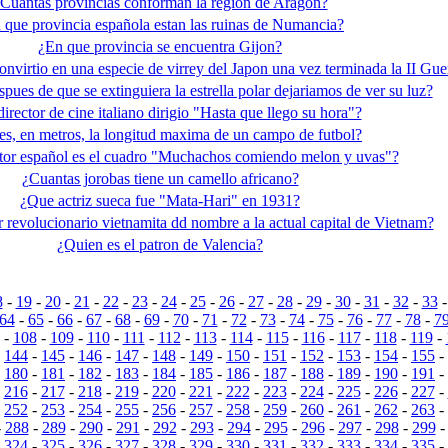
Cuantas provincias conforman la region de Aragon?
 que provincia española estan las ruinas de Numancia?
¿En que provincia se encuentra Gijon?
onvirtio en una especie de virrey del Japon una vez terminada la II Gu
pues de que se extinguiera la estrella polar dejariamos de ver su luz?
irector de cine italiano dirigio "Hasta que llego su hora"?
es, en metros, la longitud maxima de un campo de futbol?
tor español es el cuadro "Muchachos comiendo melon y uvas"?
¿Cuantas jorobas tiene un camello africano?
¿Que actriz sueca fue "Mata-Hari" en 1931?
r revolucionario vietnamita dd nombre a la actual capital de Vietnam?
¿Quien es el patron de Valencia?
8
-
19
-
20
-
21
-
22
-
23
-
24
-
25
-
26
-
27
-
28
-
29
-
30
-
31
-
32
-
33
64
-
65
-
66
-
67
-
68
-
69
-
70
-
71
-
72
-
73
-
74
-
75
-
76
-
77
-
78
-
7
-
108
-
109
-
110
-
111
-
112
-
113
-
114
-
115
-
116
-
117
-
118
-
119
-
-
144
-
145
-
146
-
147
-
148
-
149
-
150
-
151
-
152
-
153
-
154
-
155
-
-
180
-
181
-
182
-
183
-
184
-
185
-
186
-
187
-
188
-
189
-
190
-
191
-
-
216
-
217
-
218
-
219
-
220
-
221
-
222
-
223
-
224
-
225
-
226
-
227
-
-
252
-
253
-
254
-
255
-
256
-
257
-
258
-
259
-
260
-
261
-
262
-
263
-
-
288
-
289
-
290
-
291
-
292
-
293
-
294
-
295
-
296
-
297
-
298
-
299
-
324
-
325
-
326
-
327
-
328
-
329
-
330
-
331
-
332
-
333
-
334
-
335
-