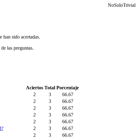
NoSoloTrivial
e han sido acertadas.
 de las preguntas.
Aciertos
Total
Porcentaje
2
3
66.67
2
3
66.67
2
3
66.67
2
3
66.67
2
3
66.67
d?
2
3
66.67
2
3
66.67