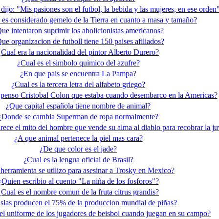
ijo: "Mis pasiones son el futbol, la bebida y las mujeres, en ese orden
 es considerado gemelo de la Tierra en cuanto a masa y tamaño?
ue intentaron suprimir los abolicionistas americanos?
ue organizacion de futboll tiene 150 paises afiliados?
¿Cual era la nacionalidad del pintor Alberto Durero?
¿Cual es el simbolo quimico del azufre?
¿En que pais se encuentra La Pampa?
¿Cual es la tercera letra del alfabeto griego?
 penso Cristobal Colon que estaba cuando desembarco en la Americas?
¿Que capital española tiene nombre de animal?
¿Donde se cambia Superman de ropa normalmente?
ece el mito del hombre que vende su alma al diablo para recobrar la j
¿A que animal pertenece la piel mas cara?
¿De que color es el jade?
¿Cual es la lengua oficial de Brasil?
herramienta se utilizo para asesinar a Trosky en Mexico?
¿Quien escribio al cuento "La niña de los fosforos"?
¿Cual es el nombre comun de la fruta citrus grandis?
slas producen el 75% de la produccion mundial de piñas?
 el uniforme de los jugadores de beisbol cuando juegan en su campo?