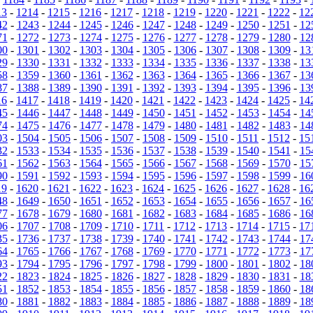
13
-
1214
-
1215
-
1216
-
1217
-
1218
-
1219
-
1220
-
1221
-
1222
-
12
42
-
1243
-
1244
-
1245
-
1246
-
1247
-
1248
-
1249
-
1250
-
1251
-
12
71
-
1272
-
1273
-
1274
-
1275
-
1276
-
1277
-
1278
-
1279
-
1280
-
12
00
-
1301
-
1302
-
1303
-
1304
-
1305
-
1306
-
1307
-
1308
-
1309
-
13
29
-
1330
-
1331
-
1332
-
1333
-
1334
-
1335
-
1336
-
1337
-
1338
-
13
58
-
1359
-
1360
-
1361
-
1362
-
1363
-
1364
-
1365
-
1366
-
1367
-
13
87
-
1388
-
1389
-
1390
-
1391
-
1392
-
1393
-
1394
-
1395
-
1396
-
13
16
-
1417
-
1418
-
1419
-
1420
-
1421
-
1422
-
1423
-
1424
-
1425
-
14
45
-
1446
-
1447
-
1448
-
1449
-
1450
-
1451
-
1452
-
1453
-
1454
-
14
74
-
1475
-
1476
-
1477
-
1478
-
1479
-
1480
-
1481
-
1482
-
1483
-
14
03
-
1504
-
1505
-
1506
-
1507
-
1508
-
1509
-
1510
-
1511
-
1512
-
15
32
-
1533
-
1534
-
1535
-
1536
-
1537
-
1538
-
1539
-
1540
-
1541
-
15
61
-
1562
-
1563
-
1564
-
1565
-
1566
-
1567
-
1568
-
1569
-
1570
-
15
90
-
1591
-
1592
-
1593
-
1594
-
1595
-
1596
-
1597
-
1598
-
1599
-
16
19
-
1620
-
1621
-
1622
-
1623
-
1624
-
1625
-
1626
-
1627
-
1628
-
16
48
-
1649
-
1650
-
1651
-
1652
-
1653
-
1654
-
1655
-
1656
-
1657
-
16
77
-
1678
-
1679
-
1680
-
1681
-
1682
-
1683
-
1684
-
1685
-
1686
-
16
06
-
1707
-
1708
-
1709
-
1710
-
1711
-
1712
-
1713
-
1714
-
1715
-
17
35
-
1736
-
1737
-
1738
-
1739
-
1740
-
1741
-
1742
-
1743
-
1744
-
17
64
-
1765
-
1766
-
1767
-
1768
-
1769
-
1770
-
1771
-
1772
-
1773
-
17
93
-
1794
-
1795
-
1796
-
1797
-
1798
-
1799
-
1800
-
1801
-
1802
-
18
22
-
1823
-
1824
-
1825
-
1826
-
1827
-
1828
-
1829
-
1830
-
1831
-
18
51
-
1852
-
1853
-
1854
-
1855
-
1856
-
1857
-
1858
-
1859
-
1860
-
18
80
-
1881
-
1882
-
1883
-
1884
-
1885
-
1886
-
1887
-
1888
-
1889
-
18