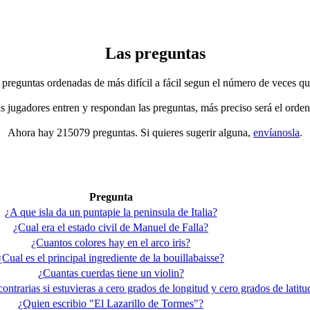
Las preguntas
 preguntas ordenadas de más difícil a fácil segun el número de veces qu
jugadores entren y respondan las preguntas, más preciso será el orden
Ahora hay 215079 preguntas. Si quieres sugerir alguna,
envíanosla
.
Pregunta
¿A que isla da un puntapie la peninsula de Italia?
¿Cual era el estado civil de Manuel de Falla?
¿Cuantos colores hay en el arco iris?
¿Cual es el principal ingrediente de la bouillabaisse?
¿Cuantas cuerdas tiene un violin?
ntrarias si estuvieras a cero grados de longitud y cero grados de latitu
¿Quien escribio "El Lazarillo de Tormes"?