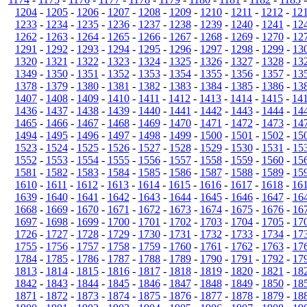
1204
-
1205
-
1206
-
1207
-
1208
-
1209
-
1210
-
1211
-
1212
-
12
1233
-
1234
-
1235
-
1236
-
1237
-
1238
-
1239
-
1240
-
1241
-
12
1262
-
1263
-
1264
-
1265
-
1266
-
1267
-
1268
-
1269
-
1270
-
12
1291
-
1292
-
1293
-
1294
-
1295
-
1296
-
1297
-
1298
-
1299
-
13
1320
-
1321
-
1322
-
1323
-
1324
-
1325
-
1326
-
1327
-
1328
-
13
1349
-
1350
-
1351
-
1352
-
1353
-
1354
-
1355
-
1356
-
1357
-
13
1378
-
1379
-
1380
-
1381
-
1382
-
1383
-
1384
-
1385
-
1386
-
13
1407
-
1408
-
1409
-
1410
-
1411
-
1412
-
1413
-
1414
-
1415
-
14
1436
-
1437
-
1438
-
1439
-
1440
-
1441
-
1442
-
1443
-
1444
-
14
1465
-
1466
-
1467
-
1468
-
1469
-
1470
-
1471
-
1472
-
1473
-
14
1494
-
1495
-
1496
-
1497
-
1498
-
1499
-
1500
-
1501
-
1502
-
15
1523
-
1524
-
1525
-
1526
-
1527
-
1528
-
1529
-
1530
-
1531
-
15
1552
-
1553
-
1554
-
1555
-
1556
-
1557
-
1558
-
1559
-
1560
-
15
1581
-
1582
-
1583
-
1584
-
1585
-
1586
-
1587
-
1588
-
1589
-
15
1610
-
1611
-
1612
-
1613
-
1614
-
1615
-
1616
-
1617
-
1618
-
16
1639
-
1640
-
1641
-
1642
-
1643
-
1644
-
1645
-
1646
-
1647
-
16
1668
-
1669
-
1670
-
1671
-
1672
-
1673
-
1674
-
1675
-
1676
-
16
1697
-
1698
-
1699
-
1700
-
1701
-
1702
-
1703
-
1704
-
1705
-
17
1726
-
1727
-
1728
-
1729
-
1730
-
1731
-
1732
-
1733
-
1734
-
17
1755
-
1756
-
1757
-
1758
-
1759
-
1760
-
1761
-
1762
-
1763
-
17
1784
-
1785
-
1786
-
1787
-
1788
-
1789
-
1790
-
1791
-
1792
-
17
1813
-
1814
-
1815
-
1816
-
1817
-
1818
-
1819
-
1820
-
1821
-
18
1842
-
1843
-
1844
-
1845
-
1846
-
1847
-
1848
-
1849
-
1850
-
18
1871
-
1872
-
1873
-
1874
-
1875
-
1876
-
1877
-
1878
-
1879
-
18