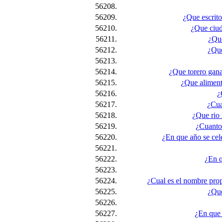
56208.
56209.
¿Que escrito
56210.
¿Que ciud
56211.
¿Que
56212.
¿Que
56213.
56214.
¿Que torero gana
56215.
¿Que aliment
56216.
¿
56217.
¿Cua
56218.
¿Que rio 
56219.
¿Cuantos
56220.
¿En que año se cel
56221.
56222.
¿En q
56223.
56224.
¿Cual es el nombre prop
56225.
¿Que
56226.
56227.
¿En que 