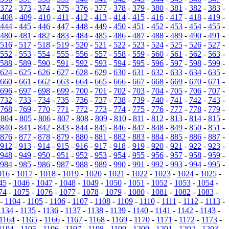
372
-
373
-
374
-
375
-
376
-
377
-
378
-
379
-
380
-
381
-
382
-
383
-
-
408
-
409
-
410
-
411
-
412
-
413
-
414
-
415
-
416
-
417
-
418
-
419
-
444
-
445
-
446
-
447
-
448
-
449
-
450
-
451
-
452
-
453
-
454
-
455
-
480
-
481
-
482
-
483
-
484
-
485
-
486
-
487
-
488
-
489
-
490
-
491
-
516
-
517
-
518
-
519
-
520
-
521
-
522
-
523
-
524
-
525
-
526
-
527
-
552
-
553
-
554
-
555
-
556
-
557
-
558
-
559
-
560
-
561
-
562
-
563
-
588
-
589
-
590
-
591
-
592
-
593
-
594
-
595
-
596
-
597
-
598
-
599
-
624
-
625
-
626
-
627
-
628
-
629
-
630
-
631
-
632
-
633
-
634
-
635
-
660
-
661
-
662
-
663
-
664
-
665
-
666
-
667
-
668
-
669
-
670
-
671
-
696
-
697
-
698
-
699
-
700
-
701
-
702
-
703
-
704
-
705
-
706
-
707
-
732
-
733
-
734
-
735
-
736
-
737
-
738
-
739
-
740
-
741
-
742
-
743
-
768
-
769
-
770
-
771
-
772
-
773
-
774
-
775
-
776
-
777
-
778
-
779
-
-
804
-
805
-
806
-
807
-
808
-
809
-
810
-
811
-
812
-
813
-
814
-
815
-
840
-
841
-
842
-
843
-
844
-
845
-
846
-
847
-
848
-
849
-
850
-
851
-
876
-
877
-
878
-
879
-
880
-
881
-
882
-
883
-
884
-
885
-
886
-
887
-
912
-
913
-
914
-
915
-
916
-
917
-
918
-
919
-
920
-
921
-
922
-
923
-
948
-
949
-
950
-
951
-
952
-
953
-
954
-
955
-
956
-
957
-
958
-
959
-
984
-
985
-
986
-
987
-
988
-
989
-
990
-
991
-
992
-
993
-
994
-
995
-
016
-
1017
-
1018
-
1019
-
1020
-
1021
-
1022
-
1023
-
1024
-
1025
-
45
-
1046
-
1047
-
1048
-
1049
-
1050
-
1051
-
1052
-
1053
-
1054
-
74
-
1075
-
1076
-
1077
-
1078
-
1079
-
1080
-
1081
-
1082
-
1083
-
-
1104
-
1105
-
1106
-
1107
-
1108
-
1109
-
1110
-
1111
-
1112
-
1113
-
1134
-
1135
-
1136
-
1137
-
1138
-
1139
-
1140
-
1141
-
1142
-
1143
-
1164
-
1165
-
1166
-
1167
-
1168
-
1169
-
1170
-
1171
-
1172
-
1173
-
1194
-
1195
-
1196
-
1197
-
1198
-
1199
-
1200
-
1201
-
1202
-
1203
-