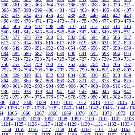
-
360
-
361
-
362
-
363
-
364
-
365
-
366
-
367
-
368
-
369
-
370
-
371
-
-
396
-
397
-
398
-
399
-
400
-
401
-
402
-
403
-
404
-
405
-
406
-
407
-
432
-
433
-
434
-
435
-
436
-
437
-
438
-
439
-
440
-
441
-
442
-
443
-
-
468
-
469
-
470
-
471
-
472
-
473
-
474
-
475
-
476
-
477
-
478
-
479
-
-
504
-
505
-
506
-
507
-
508
-
509
-
510
-
511
-
512
-
513
-
514
-
515
-
-
540
-
541
-
542
-
543
-
544
-
545
-
546
-
547
-
548
-
549
-
550
-
551
-
-
576
-
577
-
578
-
579
-
580
-
581
-
582
-
583
-
584
-
585
-
586
-
587
-
-
612
-
613
-
614
-
615
-
616
-
617
-
618
-
619
-
620
-
621
-
622
-
623
-
-
648
-
649
-
650
-
651
-
652
-
653
-
654
-
655
-
656
-
657
-
658
-
659
-
-
684
-
685
-
686
-
687
-
688
-
689
-
690
-
691
-
692
-
693
-
694
-
695
-
-
720
-
721
-
722
-
723
-
724
-
725
-
726
-
727
-
728
-
729
-
730
-
731
-
-
756
-
757
-
758
-
759
-
760
-
761
-
762
-
763
-
764
-
765
-
766
-
767
-
-
792
-
793
-
794
-
795
-
796
-
797
-
798
-
799
-
800
-
801
-
802
-
803
-
828
-
829
-
830
-
831
-
832
-
833
-
834
-
835
-
836
-
837
-
838
-
839
-
-
864
-
865
-
866
-
867
-
868
-
869
-
870
-
871
-
872
-
873
-
874
-
875
-
-
900
-
901
-
902
-
903
-
904
-
905
-
906
-
907
-
908
-
909
-
910
-
911
-
-
936
-
937
-
938
-
939
-
940
-
941
-
942
-
943
-
944
-
945
-
946
-
947
-
-
972
-
973
-
974
-
975
-
976
-
977
-
978
-
979
-
980
-
981
-
982
-
983
-
006
-
1007
-
1008
-
1009
-
1010
-
1011
-
1012
-
1013
-
1014
-
1015
-
1
35
-
1036
-
1037
-
1038
-
1039
-
1040
-
1041
-
1042
-
1043
-
1044
-
10
64
-
1065
-
1066
-
1067
-
1068
-
1069
-
1070
-
1071
-
1072
-
1073
-
10
-
1094
-
1095
-
1096
-
1097
-
1098
-
1099
-
1100
-
1101
-
1102
-
1103
-
1124
-
1125
-
1126
-
1127
-
1128
-
1129
-
1130
-
1131
-
1132
-
1133
-
-
1154
-
1155
-
1156
-
1157
-
1158
-
1159
-
1160
-
1161
-
1162
-
1163
-
-
1184
-
1185
-
1186
-
1187
-
1188
-
1189
-
1190
-
1191
-
1192
-
1193
-