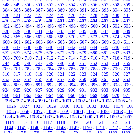
348
-
349
-
350
-
351
-
352
-
353
-
354
-
355
-
356
-
357
-
358
-
359
384
-
385
-
386
-
387
-
388
-
389
-
390
-
391
-
392
-
393
-
394
-
395
420
-
421
-
422
-
423
-
424
-
425
-
426
-
427
-
428
-
429
-
430
-
431
456
-
457
-
458
-
459
-
460
-
461
-
462
-
463
-
464
-
465
-
466
-
467
492
-
493
-
494
-
495
-
496
-
497
-
498
-
499
-
500
-
501
-
502
-
503
528
-
529
-
530
-
531
-
532
-
533
-
534
-
535
-
536
-
537
-
538
-
539
564
-
565
-
566
-
567
-
568
-
569
-
570
-
571
-
572
-
573
-
574
-
575
600
-
601
-
602
-
603
-
604
-
605
-
606
-
607
-
608
-
609
-
610
-
611
636
-
637
-
638
-
639
-
640
-
641
-
642
-
643
-
644
-
645
-
646
-
647
672
-
673
-
674
-
675
-
676
-
677
-
678
-
679
-
680
-
681
-
682
-
683
708
-
709
-
710
-
711
-
712
-
713
-
714
-
715
-
716
-
717
-
718
-
719
744
-
745
-
746
-
747
-
748
-
749
-
750
-
751
-
752
-
753
-
754
-
755
780
-
781
-
782
-
783
-
784
-
785
-
786
-
787
-
788
-
789
-
790
-
791
816
-
817
-
818
-
819
-
820
-
821
-
822
-
823
-
824
-
825
-
826
-
827
852
-
853
-
854
-
855
-
856
-
857
-
858
-
859
-
860
-
861
-
862
-
863
888
-
889
-
890
-
891
-
892
-
893
-
894
-
895
-
896
-
897
-
898
-
899
924
-
925
-
926
-
927
-
928
-
929
-
930
-
931
-
932
-
933
-
934
-
935
960
-
961
-
962
-
963
-
964
-
965
-
966
-
967
-
968
-
969
-
970
-
971
996
-
997
-
998
-
999
-
1000
-
1001
-
1002
-
1003
-
1004
-
1005
-
1
1026
-
1027
-
1028
-
1029
-
1030
-
1031
-
1032
-
1033
-
1034
-
10
1055
-
1056
-
1057
-
1058
-
1059
-
1060
-
1061
-
1062
-
1063
-
10
1084
-
1085
-
1086
-
1087
-
1088
-
1089
-
1090
-
1091
-
1092
-
1093
1114
-
1115
-
1116
-
1117
-
1118
-
1119
-
1120
-
1121
-
1122
-
1123
1144
-
1145
-
1146
-
1147
-
1148
-
1149
-
1150
-
1151
-
1152
-
1153
1174
-
1175
-
1176
-
1177
-
1178
-
1179
-
1180
-
1181
-
1182
-
1183