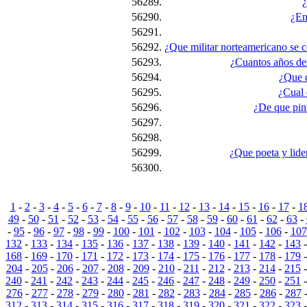
56289.
¿
56290.
¿En
56291.
56292.
¿Que militar norteamericano se c
56293.
¿Cuantos años des
56294.
¿Que d
56295.
¿Cual 
56296.
¿De que pin
56297.
56298.
56299.
¿Que poeta y lide
56300.
1
-
2
-
3
-
4
-
5
-
6
-
7
-
8
-
9
-
10
-
11
-
12
-
13
-
14
-
15
-
16
-
17
-
1
49
-
50
-
51
-
52
-
53
-
54
-
55
-
56
-
57
-
58
-
59
-
60
-
61
-
62
-
63
-
-
95
-
96
-
97
-
98
-
99
-
100
-
101
-
102
-
103
-
104
-
105
-
106
-
107
132
-
133
-
134
-
135
-
136
-
137
-
138
-
139
-
140
-
141
-
142
-
143
168
-
169
-
170
-
171
-
172
-
173
-
174
-
175
-
176
-
177
-
178
-
179
204
-
205
-
206
-
207
-
208
-
209
-
210
-
211
-
212
-
213
-
214
-
215
240
-
241
-
242
-
243
-
244
-
245
-
246
-
247
-
248
-
249
-
250
-
251
276
-
277
-
278
-
279
-
280
-
281
-
282
-
283
-
284
-
285
-
286
-
287
312
-
313
-
314
-
315
-
316
-
317
-
318
-
319
-
320
-
321
-
322
-
323