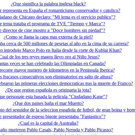
¿Que significa la palabra inglesa black?
r representa en España el romanticismo conservador y catolico?
adano de Chicago declaro: "Mi lema es el servicio publico"?
 tema trataba el programa de TVE "Tiempo y Marca"?
 director de cine mostro a "Doce hombres sin piedad"?
¿Como se llama la capa mas externa de la piel?
ba cerca de 500 millones de pesetas al año en la cima de su carrera?
o introdujo Marco Polo en Italia desde la corte de Kublai Khan?
Cual de los tres reyes magos llevo oro al Niño Jesus?
ntas veces se han celebrado las Olimpiadas en Canada?
recorre mayor numero de kilometros en la Peninsula Iberica?
 fracasos consecutivos son eliminatorios en salto de altura?
ebraron las primeras elecciones democraticas tras la muerte de Franco?
¿De que region española es originaria la jota?
ue personaje esta basada la pelicula "Ciudadano Kane"?
¿Que dos paises baña el mar Muerto?
io del seguidor de la seleccion española de futbol, de gran boina y bo
 presentador de espeso bigote presentaba "Fantastico"?
¿Cual es la capital de Australia?
año murieron Pablo Casals, Pablo Neruda y Pablo Picasso?