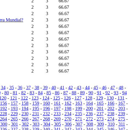
2
3
66.67
2
3
66.67
2
3
66.67
erra Mundial?
2
3
66.67
2
3
66.67
2
3
66.67
2
3
66.67
2
3
66.67
2
3
66.67
2
3
66.67
2
3
66.67
2
3
66.67
-
34
-
35
-
36
-
37
-
38
-
39
-
40
-
41
-
42
-
43
-
44
-
45
-
46
-
47
-
48
-
9
-
80
-
81
-
82
-
83
-
84
-
85
-
86
-
87
-
88
-
89
-
90
-
91
-
92
-
93
-
94
120
-
121
-
122
-
123
-
124
-
125
-
126
-
127
-
128
-
129
-
130
-
131
-
156
-
157
-
158
-
159
-
160
-
161
-
162
-
163
-
164
-
165
-
166
-
167
-
192
-
193
-
194
-
195
-
196
-
197
-
198
-
199
-
200
-
201
-
202
-
203
-
228
-
229
-
230
-
231
-
232
-
233
-
234
-
235
-
236
-
237
-
238
-
239
-
264
-
265
-
266
-
267
-
268
-
269
-
270
-
271
-
272
-
273
-
274
-
275
-
-
300
-
301
-
302
-
303
-
304
-
305
-
306
-
307
-
308
-
309
-
310
-
311
-
336
-
337
-
338
-
339
-
340
-
341
-
342
-
343
-
344
-
345
-
346
-
347
-