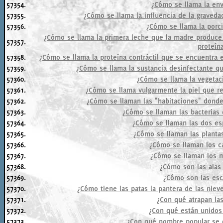
57354.
¿Cómo se llama la envo
57355.
¿Cómo se llama la influencia de la graved
57356.
¿Cómo se llama la porci
¿Cómo se llama la primera leche que la madre produce (
57357.
proteína
57358.
¿Cómo se llama la proteína contráctil que se encuentra e
57359.
¿Cómo se llama la sustancia desinfectante q
57360.
¿Cómo se llama la vegetaci
57361.
¿Cómo se llama vulgarmente la piel que re
57362.
¿Cómo se llaman las "habitaciones" donde 
57363.
¿Cómo se llaman las bacterias 
57364.
¿Cómo se llaman las dos es
57365.
¿Cómo se llaman las planta
57366.
¿Cómo se llaman los ca
57367.
¿Cómo se llaman los m
57368.
¿Cómo son las alas
57369.
¿Cómo son las esc
57370.
¿Cómo tiene las patas la pantera de las nieve
57371.
¿Con qué atrapan la
57372.
¿Con qué están unidos 
57373.
¿Con qué nombre popular se c