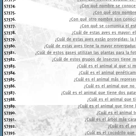
57374.
¿Con qué nombre se conoce 
57375.
¿Con qué otro nombre
57376.
¿Con qué otro nombre son conocid
57377.
¿Con qué se comunica el est
57378.
¿Cuál de estas aves es mayor: e
57379.
¿Cuál de estas aves están protegidas: l
57380.
¿Cuál de estas aves tiene la mayor envergadur
57381.
¿Cuál de estos gases utilizan las plantas para la f
57382.
¿Cuál de estos grupos de insectos tiene m
57383.
¿Cuál es el animal al que si m
57384.
¿Cuál es el animal genética
57385.
¿Cuál es el animal más represe
57386.
¿Cuál es el animal que no 
57387.
¿Cuál es el animal que tiene dos pata
57388.
¿Cuál es el animal que t
57389.
¿Cuál es el animal que tiene 
57390.
¿Cuál es el animal 
57391.
¿Cuál es el árbol más car
57392.
¿Cuál es el a
57393.
¿Cuál es el cocodrilo que