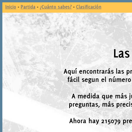
Inicio
-
Partida
-
¿Cuánto sabes?
-
Clasificación
Las
Aquí encontrarás las p
fácil segun el número
A medida que más j
preguntas, más precis
Ahora hay 215079 preg