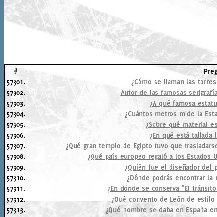
#
Pre
57301.
¿Cómo se llaman las torre
57302.
Autor de las famosas serigrafí
57303.
¿A qué famosa estatua
57304.
¿Cuántos metros mide la Estat
57305.
¿Sobre qué material es
57306.
¿En qué está tallada
57307.
¿Qué gran templo de Egipto tuvo que trasladars
57308.
¿Qué país europeo regaló a los Estados 
57309.
¿Quién fue el diseñador del p
57310.
¿Dónde podrás encontrar la m
57311.
¿En dónde se conserva "El tránsit
57312.
¿Qué convento de León de estilo 
57313.
¿Qué nombre se daba en España en e