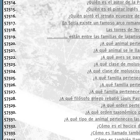
57314.
¿Quién es el autor de la 
57315.
¿Quién es el pintor inglés
57316.
¿Quién pintó el retrato ecuestre de
57317.
En Soria existe un famoso arco romano
57318.
Las torres de Ter
57319.
.... ........... están entre las familias de la
57320.
¿A qué animal perte
57321.
¿A qué animal se le lla
57322.
¿A qué aves se pare
57323.
¿A qué clase de molus
57324.
¿A qué clase de moluscos
57325.
¿A qué familia pertenec
57326.
¿A qué familia pert
57327.
¿A qué familia pertenec
57328.
¿A qué filósofo griego rebatió Louis Pa
57329.
¿A qué orden perte
57330.
¿A qué orden taxonómico p
57331.
¿A qué tipo de animal pertenecen la
57332.
¿Cómo es el hocico d
57333.
¿Cómo es llamado tambié
57334.
¿Cómo es también lla