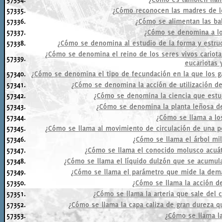
57335.
¿Cómo reconocen las madres de l
57336.
¿Cómo se alimentan las bal
57337.
¿Cómo se denomina a lo
57338.
¿Cómo se denomina al estudio de la forma y estruc
¿Cómo se denomina el reino de los seres vivos cariotas 
57339.
eucariotas 
57340.
¿Cómo se denomina el tipo de fecundación en la que los g
57341.
¿Cómo se denomina la acción de utilización de
57342.
¿Cómo se denomina la ciencia que estu
57343.
¿Cómo se denomina la planta leñosa de
57344.
¿Cómo se llama a los
57345.
¿Cómo se llama al movimiento de circulación de una po
57346.
¿Cómo se llama el árbol mil
57347.
¿Cómo se llama el conocido molusco acuáti
57348.
¿Cómo se llama el líquido dulzón que se acumula
57349.
¿Cómo se llama el parámetro que mide la dema
57350.
¿Cómo se llama la acción d
57351.
¿Cómo se llama la arteria que sale del 
57352.
¿Cómo se llama la capa caliza de gran dureza q
57353.
¿Cómo se llama la