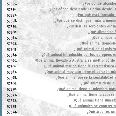
57555.
¿Por dónde abandona
57556.
¿Por dónde desciende la orina desde la 
57557.
¿Por qué está formado 
57558.
¿Por qué se distinguen más a menu
57559.
¿Pueden las serpientes oír l
57560.
¿Qué alimentació
57561.
¿Qué almacena
57562.
¿Qué animal domésti
57563.
¿Qué animal es el más ve
57564.
¿Qué animal introducido por los europeos en
57565.
¿Qué animal llevado a Australia se multiplicó d
57566.
¿Qué animal marino tiene la característica
57567.
¿Qué animal muy alto tiene el corazón má
57568.
¿Qué animal posee la sensibilidad 
57569.
¿Qué animal tiene e
57570.
¿Qué animal tiene el miembro masc
57571.
¿Qué animal tiene la cabeza 
57572.
¿Qué animal tiene una ra
57573.
¿Qué animales se caracteriz
57574.
¿Qué árbol es un 