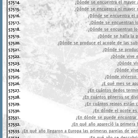
57514.
¿Dónde se encuentra el mayor a
57515.
¿Dónde se encuentra el mayor 
57516.
¿Dónde se encuentra el 
57517.
¿Dónde se encuentran lo
57518.
¿Dónde se encuentran los
57519.
¿Dónde se halla la 
57520.
¿Dónde se produce el acople de las sub
57521.
¿Dónde se produc
57522.
¿Dónde vive e
57523.
¿Dónde viv
57524.
¿Dónde vive
57525.
¿Dónde vivieron 
57526.
¿E qué mes se apa
57527.
¿En cuántos dedos termin
57528.
¿En cuántos géneros se divi
57529.
¿En cuántos reinos están c
57530.
¿En dónde el ocote es
57531.
¿En dónde se puede encontrar l
57532.
¿En qué año apareció la primera 
57533.
¿En qué año llegaron a Europa las primeras parejas de peri
57534.
¿En qué año se descubri