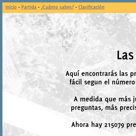
Inicio
-
Partida
-
¿Cuánto sabes?
-
Clasificación
Las
Aquí encontrarás las p
fácil segun el número
A medida que más j
preguntas, más precis
Ahora hay 215079 preg