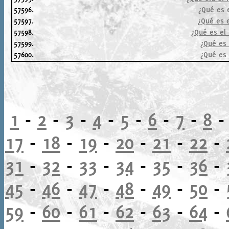
57596.
¿Qué es e
57597.
¿Qué es 
57598.
¿Qué es el
57599.
¿Qué es 
57600.
¿Qué es 
1
-
2
-
3
-
4
-
5
-
6
-
7
-
8
17
-
18
-
19
-
20
-
21
-
22
-
31
-
32
-
33
-
34
-
35
-
36
-
45
-
46
-
47
-
48
-
49
-
50
-
59
-
60
-
61
-
62
-
63
-
64
-