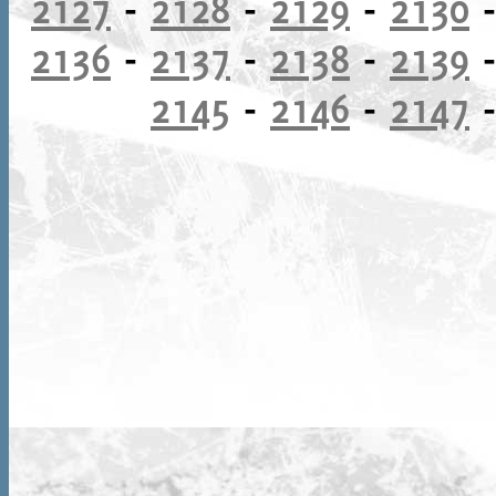
2127
-
2128
-
2129
-
2130
2136
-
2137
-
2138
-
2139
2145
-
2146
-
2147