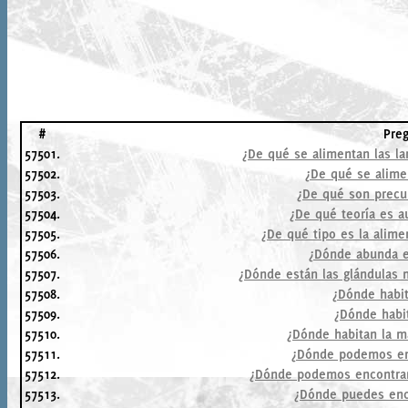
#
Pre
57501.
¿De qué se alimentan las la
57502.
¿De qué se alime
57503.
¿De qué son precur
57504.
¿De qué teoría es a
57505.
¿De qué tipo es la alime
57506.
¿Dónde abunda e
57507.
¿Dónde están las glándulas 
57508.
¿Dónde habit
57509.
¿Dónde habi
57510.
¿Dónde habitan la m
57511.
¿Dónde podemos enc
57512.
¿Dónde podemos encontrar 
57513.
¿Dónde puedes enco