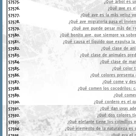
57575.
¿Qué árbol es u
57576.
¿Qué ave es e
57577.
¿Qué ave es la más veloz v
57578.
¿Qué ave migratoria pasa el invie
57579.
¿Qué ave puede pesar más de 13
57580.
¿Qué bonito ave, que siempre va sobre 
57581.
¿Qué causa el líquido que expulsa l
57582.
¿Qué clase de ani
57583.
¿Qué clase de animales pred
57584.
¿Qué clase de mam
57585.
¿Qué color t
57586.
¿Qué colores presenta 
57587.
¿Qué come y des
57588.
¿Qué comen los cocodrilos: 
57589.
¿Qué comen
57590.
¿Qué cordero es el q
57591.
¿Qué dan uvas ade
57592.
¿Qué dos colores ti
57593.
¿Qué elefante tiene los colmillos m
57594.
¿Qué elemento de la naturaleza es c
57595.
¿Qué era el