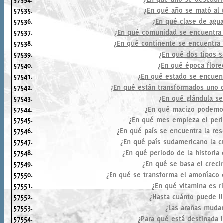
57535.
¿En qué año se mató al 
57536.
¿En qué clase de agua
57537.
¿En qué comunidad se encuentra l
57538.
¿En qué continente se encuentra e
57539.
¿En qué dos tipos s
57540.
¿En qué época flore
57541.
¿En qué estado se encuen
57542.
¿En qué están transformados uno d
57543.
¿En qué glándula se
57544.
¿En qué macizo podemos
57545.
¿En qué mes empieza el peri
57546.
¿En qué país se encuentra la res
57547.
¿En qué país sudamericano la c
57548.
¿En qué periodo de la historia
57549.
¿En qué se basa el creci
57550.
¿En qué se transforma el amoníaco 
57551.
¿En qué vitamina es r
57552.
¿Hasta cuánto puede ll
57553.
¿Las arañas muda
57554.
¿Para qué está destinada 