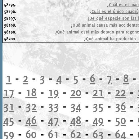
58195.
¿Cuál es el mam
58196.
¿Cuál es el único cuadrú
58197.
¿De qué especie son las
58198.
¿Qué animal causa más accidentes
58199.
¿Qué animal está más dotado para regene
58200.
¿Qué animal ha producido 
1
-
2
-
3
-
4
-
5
-
6
-
7
-
8
17
-
18
-
19
-
20
-
21
-
22
-
31
-
32
-
33
-
34
-
35
-
36
-
45
-
46
-
47
-
48
-
49
-
50
-
59
-
60
-
61
-
62
-
63
-
64
-