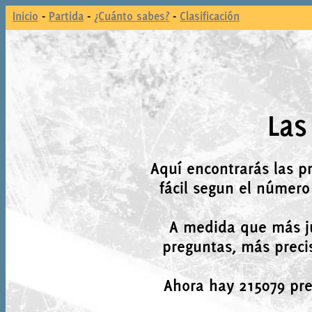
Inicio
-
Partida
-
¿Cuánto sabes?
-
Clasificación
Las
Aquí encontrarás las p
fácil segun el número
A medida que más j
preguntas, más precis
Ahora hay 215079 preg