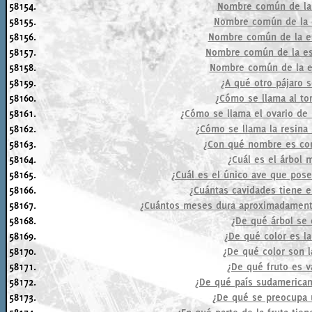
58154.
Nombre común de la 
58155.
Nombre común de la 
58156.
Nombre común de la es
58157.
Nombre común de la es
58158.
Nombre común de la e
58159.
¿A qué otro pájaro 
58160.
¿Cómo se llama al to
58161.
¿Cómo se llama el ovario de
58162.
¿Cómo se llama la resina 
58163.
¿Con qué nombre es con
58164.
¿Cuál es el árbol 
58165.
¿Cuál es el único ave que pos
58166.
¿Cuántas cavidades tiene e
58167.
¿Cuántos meses dura aproximadamente
58168.
¿De qué árbol se 
58169.
¿De qué color es la
58170.
¿De qué color son l
58171.
¿De qué fruto es v
58172.
¿De qué país sudamerican
58173.
¿De qué se preocupa un