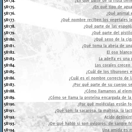
58174.
¿En qué parte de la fruta tiene
58175.
¿En qué tipo de agua
58176.
¿Qué animal 
58177.
¿Qué nombre reciben los vegetales l
58178.
¿Qué parte de las esponja
58179.
¿Qué parte del pistil
58180.
¿Qué sexo de la cig
58181.
¿Qué toma la abeja de una 
58182.
El oso blanc
58183.
La adelfa es una 
58184.
Los corales crecen 
58185.
¿Cuál de los tiburones 
58186.
¿Cuál es el nombre correcto de l
58187.
¿Por qué parte de su cuerpo se
58188.
¿Cómo llamamos al eleme
58189.
¿Cómo se llama la proteína encargada de la 
58190.
¿Por qué moléculas están fo
58191.
¿Qué son: la sacarosa, la maltosa, la lac
58192.
Acido desoxirr
58193.
¿De qué hablo si son ovíparos, de sangre frí
58194.
Una amida es m