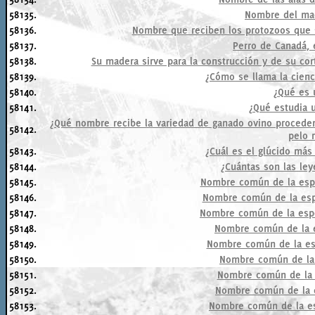
58135.
Nombre del mac
58136.
Nombre que reciben los protozoos que s
58137.
Perro de Canadá, 
58138.
Su madera sirve para la construcción y de su cort
58139.
¿Cómo se llama la cienc
58140.
¿Qué es 
58141.
¿Qué estudia 
¿Qué nombre recibe la variedad de ganado ovino procedent
58142.
pelo 
58143.
¿Cuál es el glúcido más
58144.
¿Cuántas son las ley
58145.
Nombre común de la esp
58146.
Nombre común de la espe
58147.
Nombre común de la esp
58148.
Nombre común de la e
58149.
Nombre común de la esp
58150.
Nombre común de la 
58151.
Nombre común de la 
58152.
Nombre común de la e
58153.
Nombre común de la es