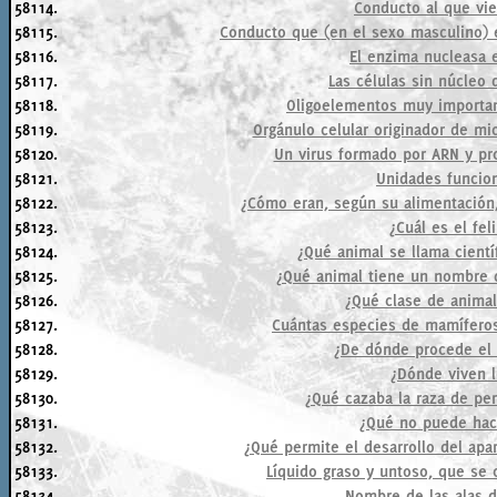
58114.
Conducto al que vier
58115.
Conducto que (en el sexo masculino) es
58116.
El enzima nucleasa e
58117.
Las células sin núcleo 
58118.
Oligoelementos muy importan
58119.
Orgánulo celular originador de mi
58120.
Un virus formado por ARN y pro
58121.
Unidades funcio
58122.
¿Cómo eran, según su alimentación,
58123.
¿Cuál es el fe
58124.
¿Qué animal se llama cient
58125.
¿Qué animal tiene un nombre q
58126.
¿Qué clase de animal
58127.
Cuántas especies de mamíferos
58128.
¿De dónde procede el 
58129.
¿Dónde viven 
58130.
¿Qué cazaba la raza de per
58131.
¿Qué no puede hace
58132.
¿Qué permite el desarrollo del apa
58133.
Líquido graso y untoso, que se 
58134.
Nombre de las alas d