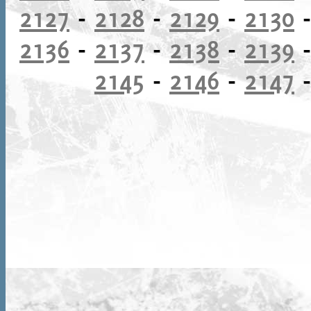
2127
-
2128
-
2129
-
2130
2136
-
2137
-
2138
-
2139
2145
-
2146
-
2147