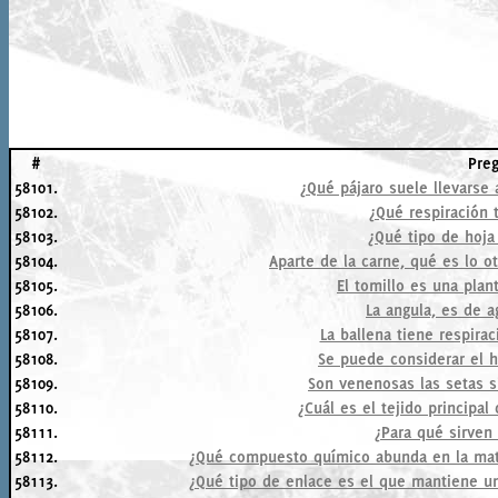
#
Pre
58101.
¿Qué pájaro suele llevarse 
58102.
¿Qué respiración 
58103.
¿Qué tipo de hoja
58104.
Aparte de la carne, qué es lo o
58105.
El tomillo es una plant
58106.
La angula, es de a
58107.
La ballena tiene respira
58108.
Se puede considerar el 
58109.
Son venenosas las setas si
58110.
¿Cuál es el tejido principal
58111.
¿Para qué sirven 
58112.
¿Qué compuesto químico abunda en la matri
58113.
¿Qué tipo de enlace es el que mantiene un