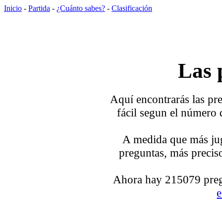
Inicio
-
Partida
-
¿Cuánto sabes?
-
Clasificación
Las 
Aquí encontrarás las pre
fácil segun el número 
A medida que más jug
preguntas, más preciso
Ahora hay 215079 pregu
e