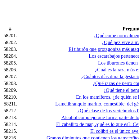
#
Pregun
58201.
¿Qué come normalment
58202.
¿Qué pez vive a ma
58203.
El tiburón que protagoniza más ataqu
58204.
Los escarabajos pertenecen
58205.
Los tiburones tienen
58206.
¿Cuál es la raza más e
58207.
¿Cuántos días dura la gestació
58208.
¿Qué razas de perro co
58209.
¿Qué tiene el pen
58210.
En los mamíferos, ¿de quién se 
58211.
Lamelibranquio marino, comestible, del gé
58212.
¿Qué clase de los vertebrados f
58213.
Alcohol complejo que forma parte de tod
58214.
El caballito de mar, ¿qué es lo que es?: C
58215.
El colibrí es el único ave
58216.
Granos diminutos que contienen los gametofito