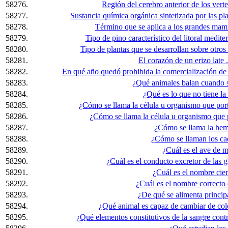
58276.
Región del cerebro anterior de los verte
58277.
Sustancia química orgánica sintetizada por las plan
58278.
Término que se aplica a los grandes mamí
58279.
Tipo de pino característico del litoral mediter
58280.
Tipo de plantas que se desarrollan sobre otros 
58281.
El corazón de un erizo late .
58282.
En qué año quedó prohibida la comercialización de 
58283.
¿Qué animales balan cuando 
58284.
¿Qué es lo que no tiene l
58285.
¿Cómo se llama la célula u organismo que por
58286.
¿Cómo se llama la célula u organismo que
58287.
¿Cómo se llama la hem
58288.
¿Cómo se llaman los ca
58289.
¿Cuál es el ave de 
58290.
¿Cuál es el conducto excretor de las g
58291.
¿Cuál es el nombre cien
58292.
¿Cuál es el nombre correcto
58293.
¿De qué se alimenta princip
58294.
¿Qué animal es capaz de cambiar de col
58295.
¿Qué elementos constitutivos de la sangre cont