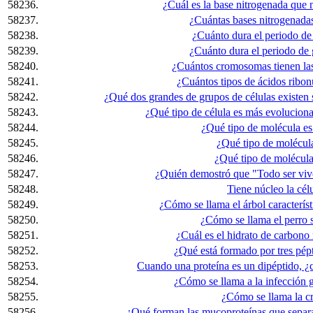
58236.
¿Cuál es la base nitrogenada que
58237.
¿Cuántas bases nitrogenada
58238.
¿Cuánto dura el periodo de
58239.
¿Cuánto dura el periodo de 
58240.
¿Cuántos cromosomas tienen las
58241.
¿Cuántos tipos de ácidos ribo
58242.
¿Qué dos grandes de grupos de células existen 
58243.
¿Qué tipo de célula es más evolucionad
58244.
¿Qué tipo de molécula es 
58245.
¿Qué tipo de molécula
58246.
¿Qué tipo de molécula
58247.
¿Quién demostró que "Todo ser vivo
58248.
Tiene núcleo la célu
58249.
¿Cómo se llama el árbol característ
58250.
¿Cómo se llama el perro s
58251.
¿Cuál es el hidrato de carbono
58252.
¿Qué está formado por tres pép
58253.
Cuando una proteína es un dipéptido, ¿c
58254.
¿Cómo se llama a la infección 
58255.
¿Cómo se llama la cr
58256.
¿Qué forman las mucoproteínas que separan