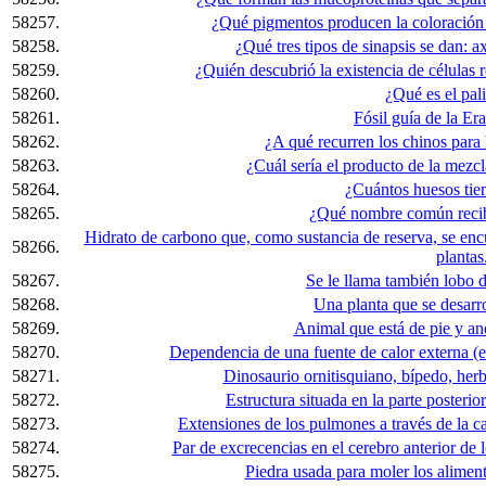
58257.
¿Qué pigmentos producen la coloración r
58258.
¿Qué tres tipos de sinapsis se dan: a
58259.
¿Quién descubrió la existencia de células 
58260.
¿Qué es el pal
58261.
Fósil guía de la Er
58262.
¿A qué recurren los chinos para
58263.
¿Cuál sería el producto de la mezc
58264.
¿Cuántos huesos tie
58265.
¿Qué nombre común recib
Hidrato de carbono que, como sustancia de reserva, se encu
58266.
plantas
58267.
Se le llama también lobo de
58268.
Una planta que se desarrol
58269.
Animal que está de pie y an
58270.
Dependencia de una fuente de calor externa (el 
58271.
Dinosaurio ornitisquiano, bípedo, herb
58272.
Estructura situada en la parte posterio
58273.
Extensiones de los pulmones a través de la c
58274.
Par de excrecencias en el cerebro anterior de 
58275.
Piedra usada para moler los alimen