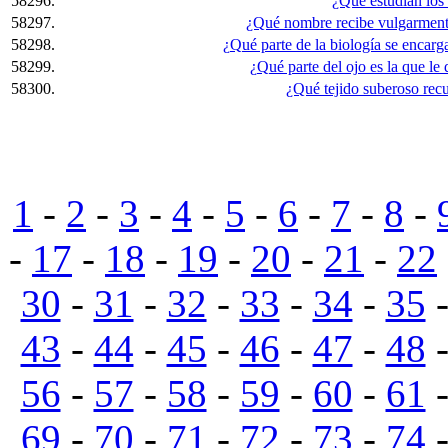
58296.
¿Qué estudian los
58297.
¿Qué nombre recibe vulgarmente
58298.
¿Qué parte de la biología se encarga
58299.
¿Qué parte del ojo es la que le d
58300.
¿Qué tejido suberoso rec
1
-
2
-
3
-
4
-
5
-
6
-
7
-
8
-
-
17
-
18
-
19
-
20
-
21
-
22
30
-
31
-
32
-
33
-
34
-
35
43
-
44
-
45
-
46
-
47
-
48
56
-
57
-
58
-
59
-
60
-
61
69
-
70
-
71
-
72
-
73
-
74