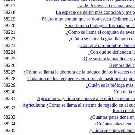
58217.
La de Przewalski es una raza 
58218.
La especie de delfín más conocida y mejor 
58219.
Pájaro muy común que se domestica fácilmente, c
58220.
Superfamilia biológica formada por l
58221.
¿Cómo se llama el conjunto de aves 
58222.
¿Cómo se llama la gran llanura cubi
58223.
¿Con qué otro nombre llamarías
58224.
¿Con qué se defienden lo
58225.
¿Qué sustancia mantiene viv
58226.
Hembra del c
58227.
¿Cómo se llama la abertura de la tráquea de los insectos o
58228.
Cada uno de los recipientes en forma de bastoncillo que 
58229.
¿Quién es la bióloga más
58230.
Cría de la 
58231.
Agricultura: ¿Cómo se conoce a la práctica de una
Agricultura: ¿Cómo se llama al sistema de regadío en el cu
58232.
forma de d
58233.
¿Cuántas patas tiene un 
58234.
¿Cuántas uñas tiene u
58235.
¿Cómo se conocen tambi