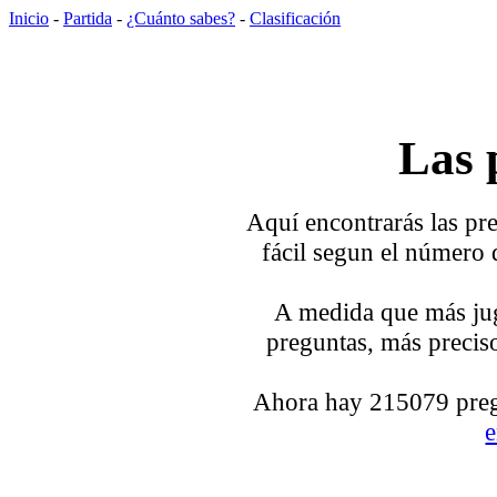
Inicio
-
Partida
-
¿Cuánto sabes?
-
Clasificación
Las 
Aquí encontrarás las pre
fácil segun el número 
A medida que más jug
preguntas, más preciso
Ahora hay 215079 pregu
e