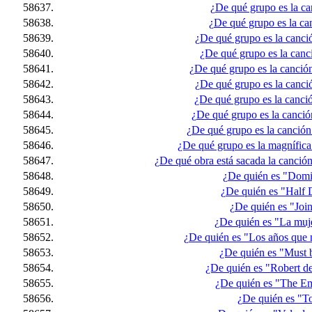
58637.
¿De qué grupo es la c
58638.
¿De qué grupo es la canc
58639.
¿De qué grupo es la canci
58640.
¿De qué grupo es la canc
58641.
¿De qué grupo es la canción
58642.
¿De qué grupo es la canció
58643.
¿De qué grupo es la canci
58644.
¿De qué grupo es la canció
58645.
¿De qué grupo es la canción 
58646.
¿De qué grupo es la magnífic
58647.
¿De qué obra está sacada la canció
58648.
¿De quién es "Domi
58649.
¿De quién es "Half 
58650.
¿De quién es "Joi
58651.
¿De quién es "La muj
58652.
¿De quién es "Los años que 
58653.
¿De quién es "Must 
58654.
¿De quién es "Robert de
58655.
¿De quién es "The Em
58656.
¿De quién es "T