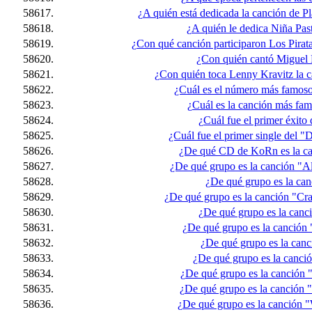
58617.
¿A quién está dedicada la canción de Pla
58618.
¿A quién le dedica Niña Pas
58619.
¿Con qué canción participaron Los Pirat
58620.
¿Con quién cantó Miguel
58621.
¿Con quién toca Lenny Kravitz la 
58622.
¿Cuál es el número más famoso
58623.
¿Cuál es la canción más fa
58624.
¿Cuál fue el primer éxit
58625.
¿Cuál fue el primer single del "
58626.
¿De qué CD de KoRn es la c
58627.
¿De qué grupo es la canción "A
58628.
¿De qué grupo es la can
58629.
¿De qué grupo es la canción "Crazy
58630.
¿De qué grupo es la canc
58631.
¿De qué grupo es la canció
58632.
¿De qué grupo es la can
58633.
¿De qué grupo es la canció
58634.
¿De qué grupo es la canción 
58635.
¿De qué grupo es la canción
58636.
¿De qué grupo es la canción