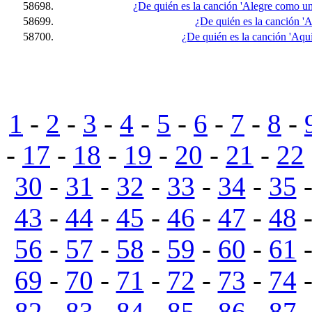
58698.
¿De quién es la canción 'Alegre como un
58699.
¿De quién es la canción 'A
58700.
¿De quién es la canción 'Aqu
1
-
2
-
3
-
4
-
5
-
6
-
7
-
8
-
-
17
-
18
-
19
-
20
-
21
-
22
30
-
31
-
32
-
33
-
34
-
35
43
-
44
-
45
-
46
-
47
-
48
56
-
57
-
58
-
59
-
60
-
61
69
-
70
-
71
-
72
-
73
-
74
82
-
83
-
84
-
85
-
86
-
87