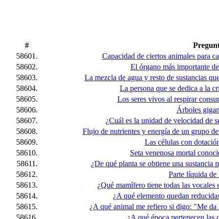
#
Pregun
58601.
Capacidad de ciertos animales para c
58602.
El órgano más importante del 
58603.
La mezcla de agua y resto de sustancias que 
58604.
La persona que se dedica a la crí
58605.
Los seres vivos al respirar cons
58606.
Árboles gigan
58607.
¿Cuál es la unidad de velocidad de s
58608.
Flujo de nutrientes y energía de un grupo d
58609.
Las células con dotación
58610.
Seta venenosa mortal conoci
58611.
¿De qué planta se obtiene una sustancia
58612.
Parte líquida de 
58613.
¿Qué mamífero tiene todas las vocales
58614.
¿A qué elemento quedan reducidas 
58615.
¿A qué animal me refiero si digo: "Me da
58616.
¿A qué época pertenecen las 