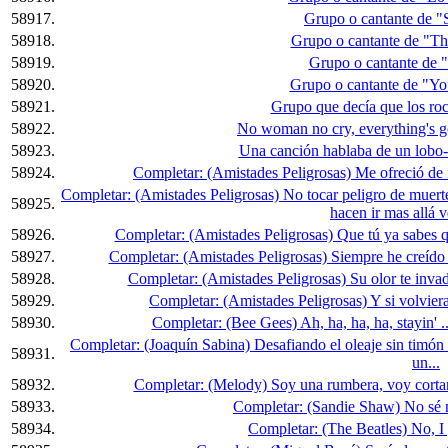
58917.
Grupo o cantante de 
58918.
Grupo o cantante de "The
58919.
Grupo o cantante de 
58920.
Grupo o cantante de "You
58921.
Grupo que decía que los roc
58922.
No woman no cry, everything's go
58923.
Una canción hablaba de un lobo-
58924.
Completar: (Amistades Peligrosas) Me ofreció de 
Completar: (Amistades Peligrosas) No tocar peligro de muerte
58925.
hacen ir mas allá ve
58926.
Completar: (Amistades Peligrosas) Que tú ya sabes q
58927.
Completar: (Amistades Peligrosas) Siempre he creído en 
58928.
Completar: (Amistades Peligrosas) Su olor te invade
58929.
Completar: (Amistades Peligrosas) Y si volviera a
58930.
Completar: (Bee Gees) Ah, ha, ha, ha, stayin' ......
Completar: (Joaquín Sabina) Desafiando el oleaje sin timón 
58931.
un...
58932.
Completar: (Melody) Soy una rumbera, voy cortand
58933.
Completar: (Sandie Shaw) No sé n
58934.
Completar: (The Beatles) No, I ge