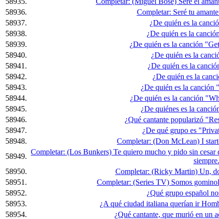
58935.
Completar: (Miguel Bosé) Seré el amant
58936.
Completar: Seré tu amante
58937.
¿De quién es la canci
58938.
¿De quién es la canció
58939.
¿De quién es la canción "Ge
58940.
¿De quién es la canci
58941.
¿De quién es la canció
58942.
¿De quién es la canc
58943.
¿De quién es la canción
58944.
¿De quién es la canción "W
58945.
¿De quiénes es la canció
58946.
¿Qué cantante popularizó "Re
58947.
¿De qué grupo es "Privat
58948.
Completar: (Don McLean) I starte
Completar: (Los Bunkers) Te quiero mucho y pido sin cesar 
58949.
siempre.
58950.
Completar: (Ricky Martin) Un, dos,
58951.
Completar: (Series TV) Somos gominolas,
58952.
¿Qué grupo español no
58953.
¿A qué ciudad italiana querían ir Hom
58954.
¿Qué cantante, que murió en un a