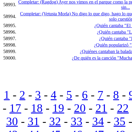
Completar: (Ragdog) Ayer nos vimos en el parque como la 
58993.
sin...
Completar: (Vetusta Morla) No digo lo que digo, hago lo que 
58994.
solo cuestión
58995.
¿Quién cantaba "El
58996.
¿Quién cantaba "L
58997.
¿Quién cantaba 
58998.
¿Quién popularizó 
58999.
¿Quiénes cantaban la balada
59000.
¿De quién es la canción "Mucha 
1
-
2
-
3
-
4
-
5
-
6
-
7
-
8
-
-
17
-
18
-
19
-
20
-
21
-
22
30
-
31
-
32
-
33
-
34
-
35