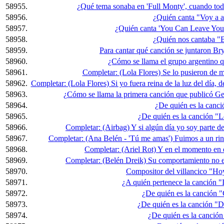
58955.
¿Qué tema sonaba en 'Full Monty', cuando tod
58956.
¿Quién canta "Voy a a
58957.
¿Quién canta 'You Can Leave You
58958.
¿Quién nos cantaba "B
58959.
Para cantar qué canción se juntaron B
58960.
¿Cómo se llama el grupo argentino
58961.
Completar: (Lola Flores) Se lo pusieron de mo
58962.
Completar: (Lola Flores) Si yo fuera reina de la luz del día, d
58963.
¿Cómo se llama la primera canción que publicó Ger
58964.
¿De quién es la canc
58965.
¿De quién es la canción "
58966.
Completar: (Airbag) Y si algún día yo soy parte de
58967.
Completar: (Ana Belén - 'Tú me amas') Fuimos a un rinc
58968.
Completar: (Ariel Rot) Y en el momento en que
58969.
Completar: (Belén Dreik) Su comportamiento no e
58970.
Compositor del villancico "H
58971.
¿A quién pertenece la canción 
58972.
¿De quién es la canción 
58973.
¿De quién es la canción "
58974.
¿De quién es la canció