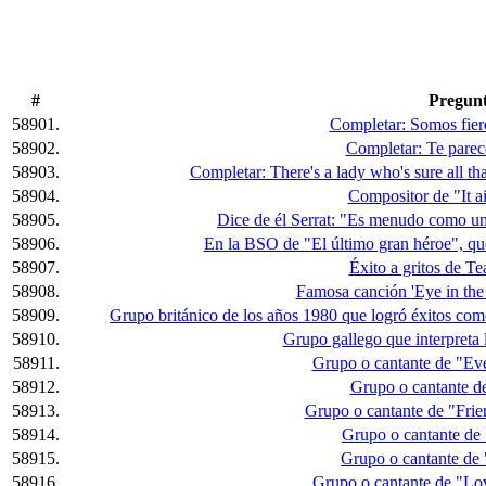
#
Pregun
58901.
Completar: Somos fier
58902.
Completar: Te parece
58903.
Completar: There's a lady who's sure all that
58904.
Compositor de "It a
58905.
Dice de él Serrat: "Es menudo como un 
58906.
En la BSO de "El último gran héroe", q
58907.
Éxito a gritos de Te
58908.
Famosa canción 'Eye in the
58909.
Grupo británico de los años 1980 que logró éxitos com
58910.
Grupo gallego que interpreta 
58911.
Grupo o cantante de "Eve
58912.
Grupo o cantante d
58913.
Grupo o cantante de "Frien
58914.
Grupo o cantante de 
58915.
Grupo o cantante de 
58916.
Grupo o cantante de "Lov