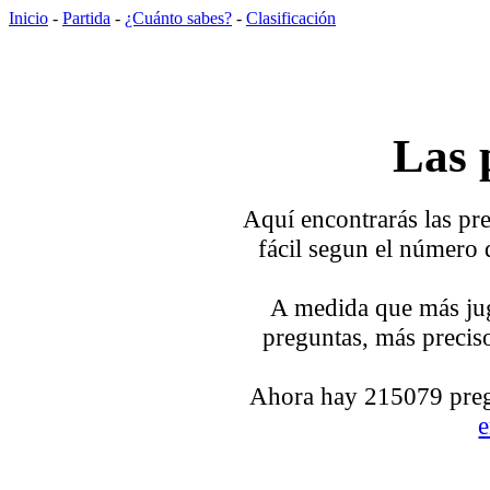
Inicio
-
Partida
-
¿Cuánto sabes?
-
Clasificación
Las 
Aquí encontrarás las pre
fácil segun el número 
A medida que más jug
preguntas, más preciso
Ahora hay 215079 pregu
e