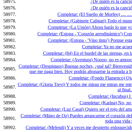
58975.
¿De quién es la canción
58976.
¿De quién es la canció
58977.
Completar: (El Sueño de Morfeo) .... ......
58978.
Completar: (Gabinete Caligari) Todo el mundo 
58979.
Completar: (La Unión) Ahora harás lo que yo 
58980.
Completar: (Estopa - 'Corazón aerodinámico') Como 
58981.
Completar: (Estopa - 'Vino tinto') Porque esta 
58982.
Completar: Ya no me acuerd
58983.
Completar: (84) En el burdel de las sirenas, en
58984.
Completar: (Aventura) Noooo, no es amoooorr
Completar: (Despistaos) Buenas noches, ¿qué tal? Bienvenido
58985.
que me paga bien. Hoy podrás abonarme la entrada a ba
58986.
Completar: (Fondo Flamenco) Ojalá
Completar: (Gloria Trevi) Y todos me miran me miran me miran 
58987.
al final.
58988.
Completar: (Incubus) I
58989.
Completar: (Karina) No, no
58990.
Completar: (Luz Casal) Quiero ser el rojo del amane
Completar: (Mägo de Oz) Puedes arrancarme el corazón del 
58991.
toda una vida s
58992.
Completar: (Melendi) Y a veces me despierto enloquecido,