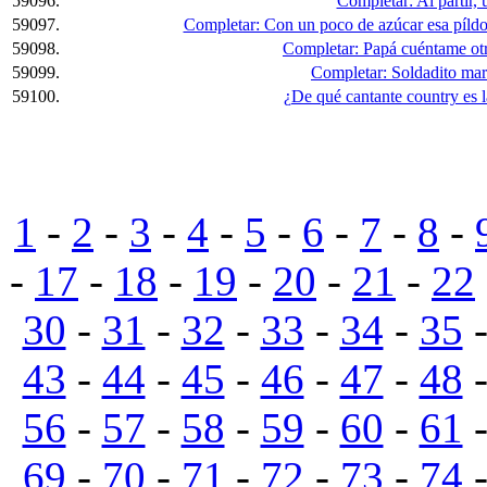
59096.
Completar: Al partir, 
59097.
Completar: Con un poco de azúcar esa píldor
59098.
Completar: Papá cuéntame otra
59099.
Completar: Soldadito mari
59100.
¿De qué cantante country es 
1
-
2
-
3
-
4
-
5
-
6
-
7
-
8
-
-
17
-
18
-
19
-
20
-
21
-
22
30
-
31
-
32
-
33
-
34
-
35
43
-
44
-
45
-
46
-
47
-
48
56
-
57
-
58
-
59
-
60
-
61
69
-
70
-
71
-
72
-
73
-
74