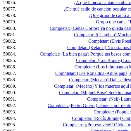
59076.
¿A qué famosa cantante cubana 
59077.
¿De qué estilo de canción popular
59078.
¿Qué grupo le cantó a
59079.
Grupo que canta "F
59080.
Completar: (Celtas Cortos) Ya no queda casi 
59081.
Completar: (Chambao) Muchos 
59082.
Completar: (Elvis Presle
59083.
Completar: (Ketama) No estamos l
59084.
Completar: (La bien paga') Porque tus besos compr
59085.
Completar: (Los Bravos) Los c
59086.
Completar: (Los Inhumanos) Me
59087.
Completar: (Los Ronaldos) Adiós papá, a
59088.
Completar: (Mecano) Dalí se desdib
59089.
Completar: (Mecano) Y los muertos aquí l
59090.
Completar: (Miguel Bosé) Seré tu aman
59091.
Completar: (Nek) Laura 
59092.
Completar: (Pedro Guerra) Daniela por dentro 
59093.
Completar: (Popular)
59094.
Completar: (Rocío Jurado) Como
59095.
Completar: ¡¡Por eso vete!! Olvida m