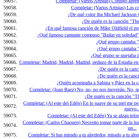
59057.
Completar: (Varios Artistas) Contigo apre
59058.
Completar: (Varios Artistas) Las co
59059.
¿De qué color iba Michael Jackson v
59060.
¿De quién es la canción "Th
59061.
¿En qué famosa canción de Mike Oldfield el pr
59062.
¿Qué famoso cantante compuso "Bailar en soledad" c
59063.
¿Qué grupo cantaba "
59064.
¿Qué grupo cantaba "
59065.
¿Qué grupo se quejaba 
59066.
Completar: Madrid, Madrid, Madrid, pedazo de la España en qu
59067.
¿De quién es la can
59068.
¿De quién es la canc
59069.
¿Quién acompaña a Sabina y Páez en la c
59070.
Completar: (Joan Baez) No, no, no nos moverán. No, no 
59071.
¿De quién es la canción 
Completar: (Al este del Edén) En lo suave de su piel me pe
59072.
nuevo..
59073.
Completar: (Al este del Edén) Ya se alzan telone
Completar: (Carlos Chaouen) Necesito tomar parte de la lu
59074.
un...
59075.
Completar: Si has mirado a tu alrededor, mirado a tu alre