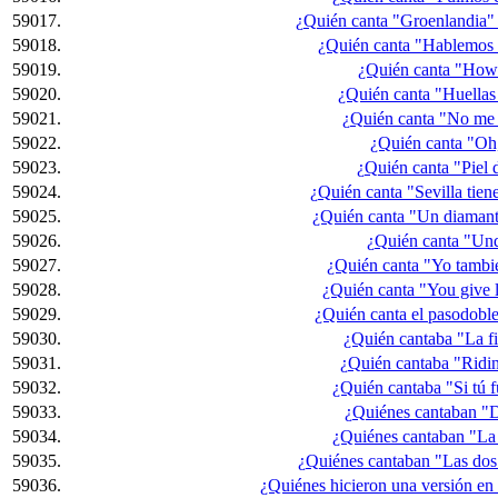
59017.
¿Quién canta "Groenlandia"
59018.
¿Quién canta "Hablemos 
59019.
¿Quién canta "How
59020.
¿Quién canta "Huellas
59021.
¿Quién canta "No me 
59022.
¿Quién canta "Oh,
59023.
¿Quién canta "Piel
59024.
¿Quién canta "Sevilla tiene
59025.
¿Quién canta "Un diamant
59026.
¿Quién canta "Un
59027.
¿Quién canta "Yo tambié
59028.
¿Quién canta "You give 
59029.
¿Quién canta el pasodobl
59030.
¿Quién cantaba "La fi
59031.
¿Quién cantaba "Ridin
59032.
¿Quién cantaba "Si tú 
59033.
¿Quiénes cantaban "D
59034.
¿Quiénes cantaban "La 
59035.
¿Quiénes cantaban "Las dos
59036.
¿Quiénes hicieron una versión en