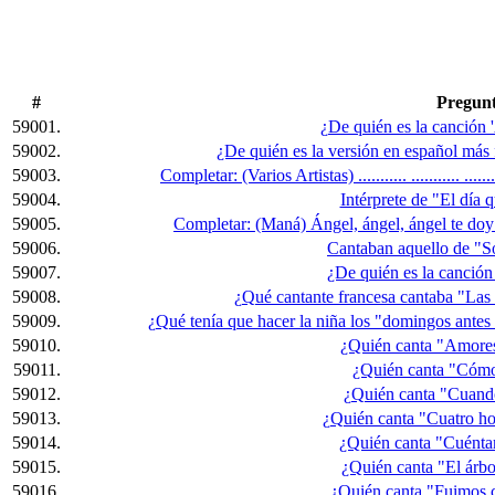
#
Pregun
59001.
¿De quién es la canción 
59002.
¿De quién es la versión en español más
59003.
Completar: (Varios Artistas) ........... ........... ..
59004.
Intérprete de "El día 
59005.
Completar: (Maná) Ángel, ángel, ángel te doy 
59006.
Cantaban aquello de "So
59007.
¿De quién es la canción 
59008.
¿Qué cantante francesa cantaba "Las
59009.
¿Qué tenía que hacer la niña los "domingos antes
59010.
¿Quién canta "Amores
59011.
¿Quién canta "Cómo
59012.
¿Quién canta "Cuando 
59013.
¿Quién canta "Cuatro h
59014.
¿Quién canta "Cuénta
59015.
¿Quién canta "El árbo
59016.
¿Quién canta "Fuimos c