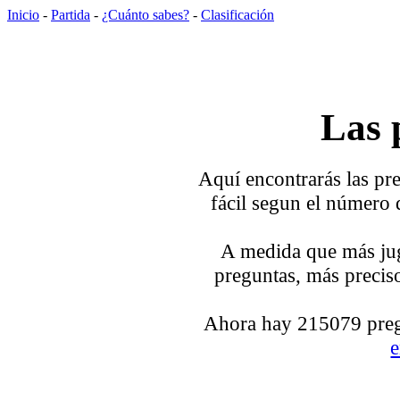
Inicio
-
Partida
-
¿Cuánto sabes?
-
Clasificación
Las 
Aquí encontrarás las pre
fácil segun el número 
A medida que más jug
preguntas, más preciso
Ahora hay 215079 pregu
e