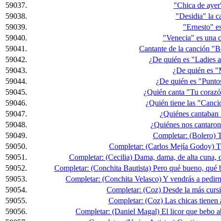
59037.
"Chica de ayer"
59038.
"Desidia" la ca
59039.
"Ernesto" es
59040.
"Venecia" es una c
59041.
Cantante de la canción "
59042.
¿De quién es "Ladies 
59043.
¿De quién es "
59044.
¿De quién es "Punto
59045.
¿Quién canta "Tu corazó
59046.
¿Quién tiene las "Canci
59047.
¿Quiénes cantaban
59048.
¿Quiénes nos cantaron
59049.
Completar: (Bolero) T
59050.
Completar: (Carlos Mejía Godoy) Tu
59051.
Completar: (Cecilia) Dama, dama, de alta cuna, d
59052.
Completar: (Conchita Bautista) Pero qué bueno, qué b
59053.
Completar: (Conchita Velasco) Y vendrás a pedir
59054.
Completar: (Coz) Desde la más cursi a 
59055.
Completar: (Coz) Las chicas tienen al
59056.
Completar: (Daniel Magal) El licor que bebo a