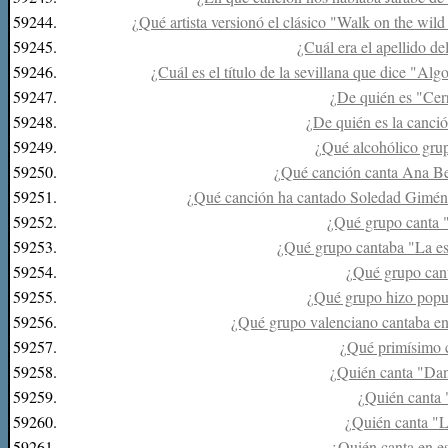
59244.
¿Qué artista versionó el clásico "Walk on the wild 
59245.
¿Cuál era el apellido d
59246.
¿Cuál es el título de la sevillana que dice "A
59247.
¿De quién es "Cer
59248.
¿De quién es la canci
59249.
¿Qué alcohólico grupo
59250.
¿Qué canción canta Ana Be
59251.
¿Qué canción ha cantado Soledad Giménez
59252.
¿Qué grupo canta 
59253.
¿Qué grupo cantaba "La est
59254.
¿Qué grupo can
59255.
¿Qué grupo hizo popul
59256.
¿Qué grupo valenciano cantaba en
59257.
¿Qué primísimo 
59258.
¿Quién canta "Danc
59259.
¿Quién canta 
59260.
¿Quién canta "L
59261.
¿Quién canta en e