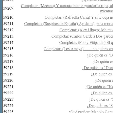
Completar: (Mecano) Y aunque intente guardar la ropa, al
59209.
mientras
59210.
Completar: (Raffaella Carrá) Y si te deja n
59211.
Completar: ('Suspiros de España') Ay de mí, pena mortal
59212.
Completar: (Álex Ubago) Me muer
59213.
Completar: (Carlos Gardel) Dos gardenia
59214.
Completar: (Fito y Fitipaldis) Él q
59215.
Completar: (Los Amaya) ....... no quiero verte 
59216.
¿De quién es "B
59217.
¿De quién e
59218.
¿De quién es "Don
59219.
¿De quién es "
59220.
¿De quién 
59221.
¿De quién es "K
59222.
¿De quién es
59223.
¿De quién es "
59224.
¿De quién es "S
59225.
¿Qué prefiere Manolo Garcí