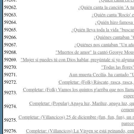
59262.
¿Quién canta la canción 'A tu
59263.
¿Quién canta 'Rocío' 
59264.
¿Quién hizo famosa
59265.
¿Quién lleva toda la vida "busca
59266.
¿Quiénes cantaban "
59267.
¿Quiénes nos cantaban "Un año
59268.
"Muertos de amor" la cantó George Moust
59269.
"Mujer si puedes tú con Dios hablar, pregúntale si yo alguna
59270.
"Todas las flores"
59271.
Aun muerta Cecilia, ha cantado "U
59272.
Completar: (Folk) Ráscate, rasca, rasca, 
Completar: (Folk) Vamos los quintos p'arriba que nos llaman
59273.
esper
Completar: (Popular) Apaga luz, Mariluz, apaga luz, qu
59274.
cement
Completar: (Villancicos) 25 de diciembre (fun, fun, fun), un n
59275.
parece
59276.
Completar: (Villancicos) La Virgen se está peinando, entre