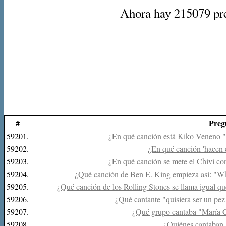
Ahora hay 215079 preg
#
Preg
59201.
¿En qué canción está Kiko Veneno "
59202.
¿En qué canción 'hacen e
59203.
¿En qué canción se mete el Chivi con 
59204.
¿Qué canción de Ben E. King empieza así: "Whe
59205.
¿Qué canción de los Rolling Stones se llama igual 
59206.
¿Qué cantante "quisiera ser un pez
59207.
¿Qué grupo cantaba "María C
59208.
¿Quiénes cantaban