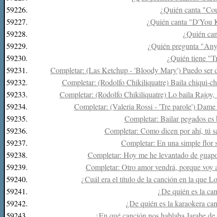
59226.
¿Quién canta "Cou
59227.
¿Quién canta "D'You
59228.
¿Quién can
59229.
¿Quién pregunta "An
59230.
¿Quién tiene "Tr
59231.
Completar: (Las Ketchup - 'Bloody Mary') Puedo ser de
59232.
Completar: (Rodolfo Chikiliquatre) Baila chiqui-chi
59233.
Completar: (Rodolfo Chikiliquatre) Lo baila Rajoy, 
59234.
Completar: (Valeria Rossi - 'Tre parole') Dame 
59235.
Completar: Bailar pegados es ba
59236.
Completar: Como dicen por ahí, tú s
59237.
Completar: En una simple flor 
59238.
Completar: Hoy me he levantado de guapo
59239.
Completar: Otro amor vendrá, porque voy a d
59240.
¿Cuál era el título de la canción en la que Lo
59241.
¿De quién es la ca
59242.
¿De quién es la karaokera ca
59243.
¿En qué canción nos hablaba Jarabe de P