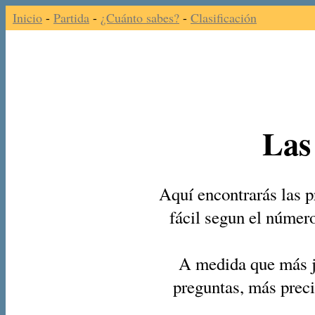
Inicio
-
Partida
-
¿Cuánto sabes?
-
Clasificación
Las
Aquí encontrarás las p
fácil segun el númer
A medida que más j
preguntas, más preci