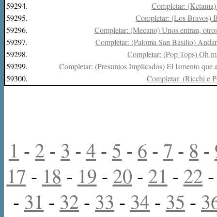
59294.
Completar: (Ketama) D
59295.
Completar: (Los Bravos) Bl
59296.
Completar: (Mecano) Unos entran, otros 
59297.
Completar: (Paloma San Basilio) Andar a 
59298.
Completar: (Pop Tops) Oh m
59299.
Completar: (Presuntos Implicados) El lamento que ac
59300.
Completar: (Ricchi e 
1
-
2
-
3
-
4
-
5
-
6
-
7
-
8
-
17
-
18
-
19
-
20
-
21
-
22
-
31
-
32
-
33
-
34
-
35
-
3