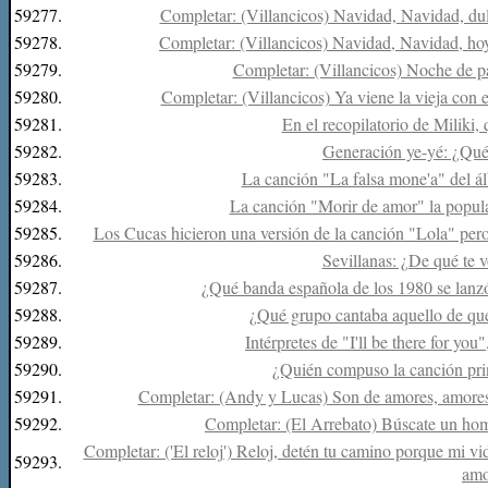
59277.
Completar: (Villancicos) Navidad, Navidad, dul
59278.
Completar: (Villancicos) Navidad, Navidad, hoy
59279.
Completar: (Villancicos) Noche de p
59280.
Completar: (Villancicos) Ya viene la vieja con el 
59281.
En el recopilatorio de Miliki,
59282.
Generación ye-yé: ¿Qué
59283.
La canción "La falsa mone'a" del ál
59284.
La canción "Morir de amor" la popul
59285.
Los Cucas hicieron una versión de la canción "Lola" pero
59286.
Sevillanas: ¿De qué te 
59287.
¿Qué banda española de los 1980 se lanzó
59288.
¿Qué grupo cantaba aquello de qu
59289.
Intérpretes de "I'll be there for you
59290.
¿Quién compuso la canción pri
59291.
Completar: (Andy y Lucas) Son de amores, amores 
59292.
Completar: (El Arrebato) Búscate un hombr
Completar: ('El reloj') Reloj, detén tu camino porque mi vid
59293.
amo