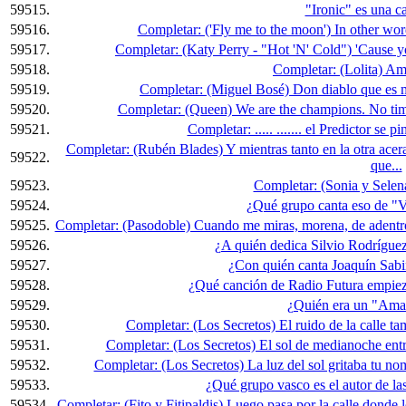
59515.
"Ironic" es una ca
59516.
Completar: ('Fly me to the moon') In other wor
59517.
Completar: (Katy Perry - "Hot 'N' Cold") 'Cause you
59518.
Completar: (Lolita) Am
59519.
Completar: (Miguel Bosé) Don diablo que es mu
59520.
Completar: (Queen) We are the champions. No time
59521.
Completar: ..... ....... el Predictor se 
Completar: (Rubén Blades) Y mientras tanto en la otra acer
59522.
que...
59523.
Completar: (Sonia y Selena)
59524.
¿Qué grupo canta eso de "V
59525.
Completar: (Pasodoble) Cuando me miras, morena, de adentro d
59526.
¿A quién dedica Silvio Rodríguez
59527.
¿Con quién canta Joaquín Sab
59528.
¿Qué canción de Radio Futura empieza 
59529.
¿Quién era un "Ama
59530.
Completar: (Los Secretos) El ruido de la calle ta
59531.
Completar: (Los Secretos) El sol de medianoche entró
59532.
Completar: (Los Secretos) La luz del sol gritaba tu nomb
59533.
¿Qué grupo vasco es el autor de las
59534.
Completar: (Fito y Fitipaldis) Luego pasa por la calle donde l