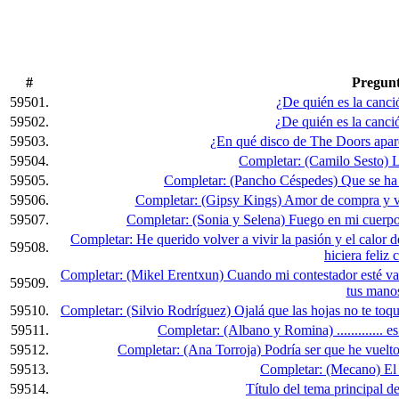
#
Pregun
59501.
¿De quién es la canc
59502.
¿De quién es la canc
59503.
¿En qué disco de The Doors apar
59504.
Completar: (Camilo Sesto) La
59505.
Completar: (Pancho Céspedes) Que se ha vu
59506.
Completar: (Gipsy Kings) Amor de compra y ve
59507.
Completar: (Sonia y Selena) Fuego en mi cuerpo,
Completar: He querido volver a vivir la pasión y el calor d
59508.
hiciera feliz 
Completar: (Mikel Erentxun) Cuando mi contestador esté va
59509.
tus manos
59510.
Completar: (Silvio Rodríguez) Ojalá que las hojas no te toq
59511.
Completar: (Albano y Romina) ............. e
59512.
Completar: (Ana Torroja) Podría ser que he vuelto a
59513.
Completar: (Mecano) El 
59514.
Título del tema principal de