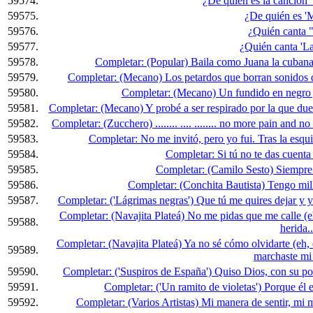
59574.
¿De quién es la canción 
59575.
¿De quién es '
59576.
¿Quién canta 
59577.
¿Quién canta 'L
59578.
Completar: (Popular) Baila como Juana la cubana,
59579.
Completar: (Mecano) Los petardos que borran sonidos de
59580.
Completar: (Mecano) Un fundido en negro y
59581.
Completar: (Mecano) Y probé a ser respirado por la que duer
59582.
Completar: (Zucchero) ........ .... ........ no more pain and no s
59583.
Completar: No me invitó, pero yo fui. Tras la esq
59584.
Completar: Si tú no te das cuenta 
59585.
Completar: (Camilo Sesto) Siempre 
59586.
Completar: (Conchita Bautista) Tengo millar
59587.
Completar: ('Lágrimas negras') Que tú me quires dejar y y
Completar: (Navajita Plateá) No me pidas que me calle (e
59588.
herida..
Completar: (Navajita Plateá) Ya no sé cómo olvidarte (eh,
59589.
marchaste mi 
59590.
Completar: ('Suspiros de España') Quiso Dios, con su pode
59591.
Completar: ('Un ramito de violetas') Porque él es
59592.
Completar: (Varios Artistas) Mi manera de sentir, mi m