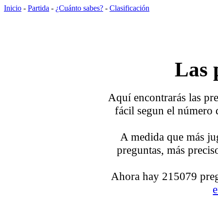
Inicio
-
Partida
-
¿Cuánto sabes?
-
Clasificación
Las 
Aquí encontrarás las pre
fácil segun el número 
A medida que más jug
preguntas, más preciso
Ahora hay 215079 pregu
e