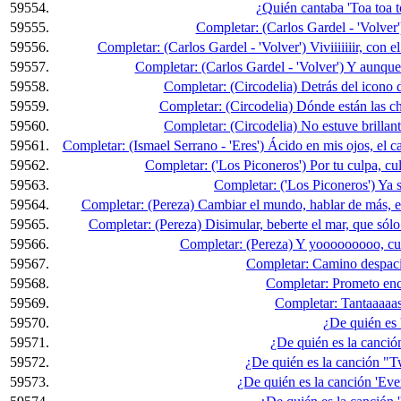
59554.
¿Quién cantaba 'Toa toa to
59555.
Completar: (Carlos Gardel - 'Volver') 
59556.
Completar: (Carlos Gardel - 'Volver') Viviiiiiiir, con e
59557.
Completar: (Carlos Gardel - 'Volver') Y aunque 
59558.
Completar: (Circodelia) Detrás del icono 
59559.
Completar: (Circodelia) Dónde están las ch
59560.
Completar: (Circodelia) No estuve brillant
59561.
Completar: (Ismael Serrano - 'Eres') Ácido en mis ojos, el c
59562.
Completar: ('Los Piconeros') Por tu culpa, cu
59563.
Completar: ('Los Piconeros') Ya s
59564.
Completar: (Pereza) Cambiar el mundo, hablar de más, en
59565.
Completar: (Pereza) Disimular, beberte el mar, que sólo
59566.
Completar: (Pereza) Y yooooooooo, cur
59567.
Completar: Camino despaci
59568.
Completar: Prometo ence
59569.
Completar: Tantaaaaas
59570.
¿De quién es '
59571.
¿De quién es la canción
59572.
¿De quién es la canción "T
59573.
¿De quién es la canción 'Ev