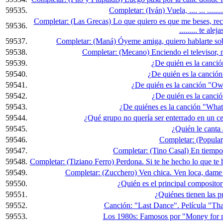
59535.
Completar: (Iván) Vuela, .... ... ......
Completar: (Las Grecas) Lo que quiero es que me beses, recue
59536.
......... te alej
59537.
Completar: (Maná) Óyeme amiga, quiero hablarte sobr
59538.
Completar: (Mecano) Enciendo el televisor, 
59539.
¿De quién es la canci
59540.
¿De quién es la canció
59541.
¿De quién es la canción "Own
59542.
¿De quién es la canci
59543.
¿De quiénes es la canción "What
59544.
¿Qué grupo no quería ser enterrado en un c
59545.
¿Quién le canta 
59546.
Completar: (Popular)
59547.
Completar: (Tino Casal) En tiempo 
59548.
Completar: (Tiziano Ferro) Perdona. Si te he hecho lo que te h
59549.
Completar: (Zucchero) Ven chica. Ven loca, dame t
59550.
¿Quién es el principal composito
59551.
¿Quiénes tienen las pu
59552.
Canción: "Last Dance". Película "Than
59553.
Los 1980s: Famosos por "Money for no