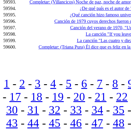
59593.
Completar: (Villancicos) Noche de paz, noche de amor, 
59594.
¿De qué país es el autor de
59595.
¿Qué canción hizo famoso univ
59596.
Canción de 1979 cuyos derechos fueron 
59597.
Canción del verano de 1970, "Un 
59598.
La canción "If you leav
59599.
La canción "Las cuatro y die
59600.
Completar: (Triana Pura) Él dice que es feliz en 
1
-
2
-
3
-
4
-
5
-
6
-
7
-
8
-
-
17
-
18
-
19
-
20
-
21
-
22
30
-
31
-
32
-
33
-
34
-
35
43
-
44
-
45
-
46
-
47
-
48