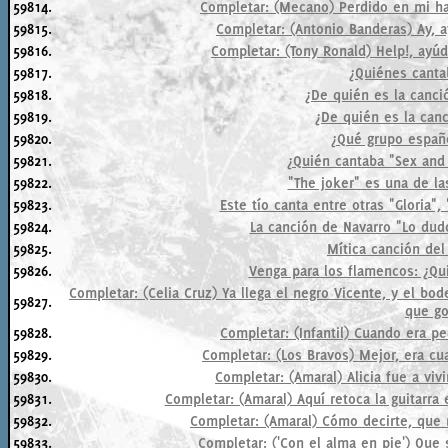
59814.
Completar: (Mecano) Perdido en mi ha
59815.
Completar: (Antonio Banderas) Ay, a
59816.
Completar: (Tony Ronald) Help!, ayú
59817.
¿Quiénes canta
59818.
¿De quién es la canci
59819.
¿De quién es la can
59820.
¿Qué grupo españ
59821.
¿Quién cantaba "Sex and 
59822.
"The joker" es una de la
59823.
Este tío canta entre otras "Gloria",
59824.
La canción de Navarro "Lo dudo"
59825.
Mítica canción del
59826.
Venga para los flamencos: ¿Qu
Completar: (Celia Cruz) Ya llega el negro Vicente, y el bo
59827.
que go
59828.
Completar: (Infantil) Cuando era p
59829.
Completar: (Los Bravos) Mejor, era c
59830.
Completar: (Amaral) Alicia fue a viv
59831.
Completar: (Amaral) Aquí retoca la guitarra
59832.
Completar: (Amaral) Cómo decirte, que 
59833.
Completar: ('Con el alma en pie') Que