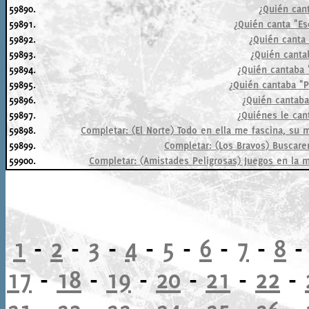
59890.
¿Quién cant
59891.
¿Quién canta "Es
59892.
¿Quién canta 
59893.
¿Quién canta
59894.
¿Quién cantaba 
59895.
¿Quién cantaba "P
59896.
¿Quién cantaba
59897.
¿Quiénes le can
59898.
Completar: (El Norte) Todo en ella me fascina, su 
59899.
Completar: (Los Bravos) Buscare
59900.
Completar: (Amistades Peligrosas) Juegos en la me
1
-
2
-
3
-
4
-
5
-
6
-
7
-
8
17
-
18
-
19
-
20
-
21
-
22
-