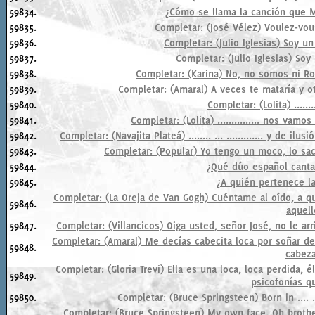
59834.
¿Cómo se llama la canción que 
59835.
Completar: (José Vélez) Voulez-vou
59836.
Completar: (Julio Iglesias) Soy un
59837.
Completar: (Julio Iglesias) Soy
59838.
Completar: (Karina) No, no somos ni Ro
59839.
Completar: (Amaral) A veces te mataría y ot
59840.
Completar: (Lolita) ........
59841.
Completar: (Lolita) ............... nos vamos
59842.
Completar: (Navajita Plateá) ........ ... ............. y de
59843.
Completar: (Popular) Yo tengo un moco, lo saco p
59844.
¿Qué dúo español canta
59845.
¿A quién pertenece la
Completar: (La Oreja de Van Gogh) Cuéntame al oído, a
59846.
aquell
59847.
Completar: (Villancicos) Oiga usted, señor José, no le ar
Completar: (Amaral) Me decías cabecita loca por soñar d
59848.
cabeza
Completar: (Gloria Trevi) Ella es una loca, loca perdida,
59849.
psicofonías qu
59850.
Completar: (Bruce Springsteen) Born in .... ....
Completar: (Bruce Springsteen) My own face. Oh brother a