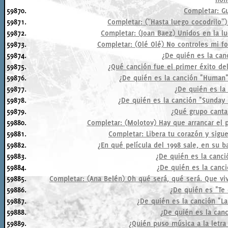
59870.
Completar: G
59871.
Completar: (''Hasta luego cocodrilo'') 
59872.
Completar: (Joan Baez) Unidos en la lucha 
59873.
Completar: (Olé Olé) No controles mi fo
59874.
¿De quién es la can
59875.
¿Qué canción fue el primer éxito d
59876.
¿De quién es la canción "Human
59877.
¿De quién es la
59878.
¿De quién es la canción "Sunday 
59879.
¿Qué grupo canta
59880.
Completar: (Molotov) Hay que arrancar el p
59881.
Completar: Libera tu corazón y sigue
59882.
¿En qué película del 1998 sale, en su 
59883.
¿De quién es la canci
59884.
¿De quién es la canc
59885.
Completar: (Ana Belén) Oh qué será, qué será. Que viv
59886.
¿De quién es "Te
59887.
¿De quién es la canción "La
59888.
¿De quién es la canc
59889.
¿Quién puso música a la letra