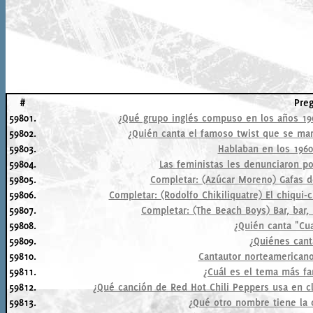
#
Pre
59801.
¿Qué grupo inglés compuso en los años 196
59802.
¿Quién canta el famoso twist que se mar
59803.
Hablaban en los 1960
59804.
Las feministas les denunciaron por
59805.
Completar: (Azúcar Moreno) Gafas de
59806.
Completar: (Rodolfo Chikiliquatre) El chiqui-c
59807.
Completar: (The Beach Boys) Bar, bar, bar, 
59808.
¿Quién canta "Cu
59809.
¿Quiénes cant
59810.
Cantautor norteamericano,
59811.
¿Cuál es el tema más fa
59812.
¿Qué canción de Red Hot Chili Peppers usa en c
59813.
¿Qué otro nombre tiene la 