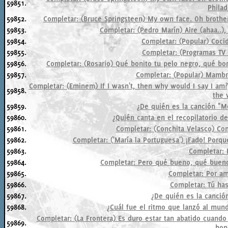
59851.
Philad
59852.
Completar: (Bruce Springsteen) My own face. Oh brother
59853.
Completar: (Pedro Marín) Aire (ahaa..), 
59854.
Completar: (Popular) Cocid
59855.
Completar: (Programas TV - 
59856.
Completar: (Rosario) Qué bonito tu pelo negro, qué bon
59857.
Completar: (Popular) Mambrú
Completar: (Eminem) If I wasn't, then why would I say I am?,
59858.
the 
59859.
¿De quién es la canción "M
59860.
¿Quién canta en el recopilatorio d
59861.
Completar: (Conchita Velasco) Con
59862.
Completar: ('María la Portuguesa') ¡Fado! Porque
59863.
Completar: M
59864.
Completar: Pero qué bueno, qué bueno
59865.
Completar: Por am
59866.
Completar: Tú has 
59867.
¿De quién es la canción
59868.
¿Cuál fue el ritmo que lanzó al mun
Completar: (La Frontera) Es duro estar tan abatido cuando
59869.
hon