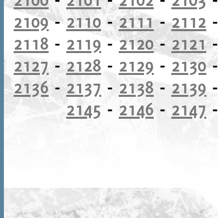
2109
-
2110
-
2111
-
2112
2118
-
2119
-
2120
-
2121
2127
-
2128
-
2129
-
2130
2136
-
2137
-
2138
-
2139
2145
-
2146
-
2147