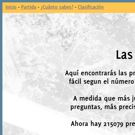
Inicio
-
Partida
-
¿Cuánto sabes?
-
Clasificación
Las
Aquí encontrarás las p
fácil segun el número
A medida que más j
preguntas, más precis
Ahora hay 215079 preg