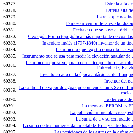
60377.
Estrella alfa d
60378.
Estrella alfa d
60379.
Estrella que nos ind
60380.
Famoso inventor de la escafandra a
60381.
Fecha en que se puso en órbita el 
60382.
Geología: Forma topográfica más importante de cuantas o
60383.
Ingeniero inglés (1797-1840) inventor de un tipo
60384.
Instrumento que registra o inscribe las va
60385.
Instrumento que se usa para medir la elevación angular de 
Instrumento que sirve para medir la temperatura. Las dife
60386.
Fahrenheit y Kelvi
60387.
Invento creado en la época autárquica del franqui
60388.
Inventor del pa
La cantidad de vapor de agua que contiene el aire. Se confu
60389.
rocío.
60390.
La derivada de 
60391.
La memoria EPROM es PR
60392.
La población mundial... crece, est
60393.
La suma de a y su conjugado e
60394.
La suma de tres números da un total de 1615 y entre los do
60395.
Las posiciones de los astros en la esfera c