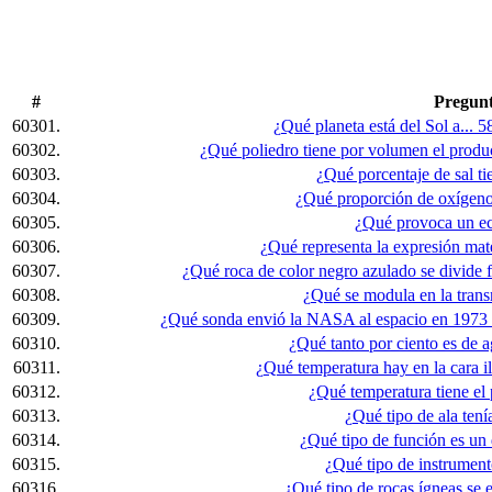
#
Pregun
60301.
¿Qué planeta está del Sol a... 5
60302.
¿Qué poliedro tiene por volumen el product
60303.
¿Qué porcentaje de sal t
60304.
¿Qué proporción de oxígeno
60305.
¿Qué provoca un ec
60306.
¿Qué representa la expresión mat
60307.
¿Qué roca de color negro azulado se divide f
60308.
¿Qué se modula en la tran
60309.
¿Qué sonda envió la NASA al espacio en 1973 c
60310.
¿Qué tanto por ciento es de a
60311.
¿Qué temperatura hay en la cara 
60312.
¿Qué temperatura tiene el
60313.
¿Qué tipo de ala ten
60314.
¿Qué tipo de función es un 
60315.
¿Qué tipo de instrument
60316.
¿Qué tipo de rocas ígneas se 