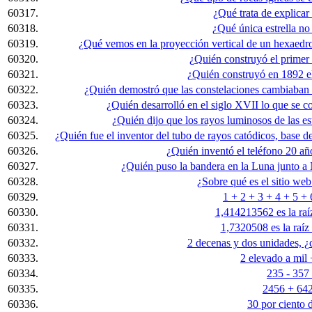
60317.
¿Qué trata de explica
60318.
¿Qué única estrella no 
60319.
¿Qué vemos en la proyección vertical de un hexaedro
60320.
¿Quién construyó el primer
60321.
¿Quién construyó en 1892 el
60322.
¿Quién demostró que las constelaciones cambiaban 
60323.
¿Quién desarrolló en el siglo XVII lo que se 
60324.
¿Quién dijo que los rayos luminosos de las est
60325.
¿Quién fue el inventor del tubo de rayos catódicos, base d
60326.
¿Quién inventó el teléfono 20 a
60327.
¿Quién puso la bandera en la Luna junto a
60328.
¿Sobre qué es el sitio w
60329.
1 + 2 + 3 + 4 + 5 + 
60330.
1,414213562 es la raí
60331.
1,7320508 es la raíz 
60332.
2 decenas y dos unidades, ¿
60333.
2 elevado a mil 
60334.
235 - 357 
60335.
2456 + 642
60336.
30 por ciento 