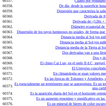
60357.
Cuatro por veintiuno
60358.
De día, desde la superficie lunar
60359.
Depresión que caracteriza la sal
60360.
Derivada de f(
60361.
Derivada de: (128x + 
60362.
Diámetro ecuatorial de
60363.
Dispersión de los rayos luminosos no axiales, de forma que 
60364.
Distancia media al Sol (en mi
60365.
Distancia media al Sol (en mil
60366.
Distancia media de la Tierra al S
60367.
Dos derivadas van a una fiesta
60368.
Dos y do
60369.
El chino Cai Lun, en el siglo II d.C, mejoró
60370.
El Universo concebido
60371.
En climatología se usan valores medio
60372.
En las épocas de Tolomeo y Aristóteles, q
Es esencialmente un termómetro que se autoregistra. Es un t
60373.
una cartil
60374.
Es la aparición diaria del Sol en el horizonte orient
60375.
Es un aumento repentino y significativo en las 
60376.
Es un mineral de hierro de color oscuro