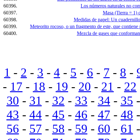
60396.
Los números naturales no com
60397.
Masa (Tierra = 1) 
60398.
Medidas de papel: Un cuadernillo 
60399.
Meteorito rocoso, o un fragmento de este, que contiene 
60400.
Mezcla de gases que conforman l
1
-
2
-
3
-
4
-
5
-
6
-
7
-
8
-
-
17
-
18
-
19
-
20
-
21
-
22
30
-
31
-
32
-
33
-
34
-
35
43
-
44
-
45
-
46
-
47
-
48
56
-
57
-
58
-
59
-
60
-
61