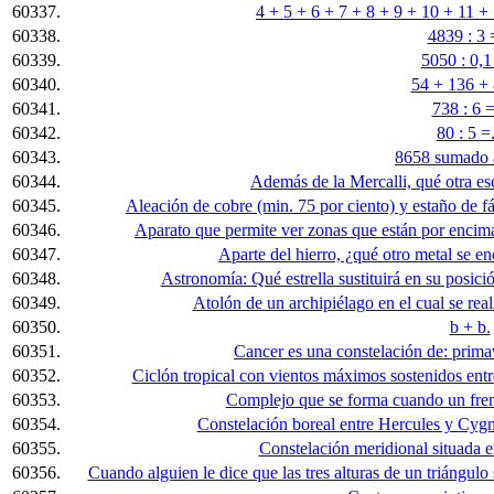
60337.
4 + 5 + 6 + 7 + 8 + 9 + 10 + 11 +
60338.
4839 : 3 =
60339.
5050 : 0,1 
60340.
54 + 136 + 
60341.
738 : 6 =
60342.
80 : 5 =.
60343.
8658 sumado 
60344.
Además de la Mercalli, qué otra es
60345.
Aleación de cobre (min. 75 por ciento) y estaño de fá
60346.
Aparato que permite ver zonas que están por encima
60347.
Aparte del hierro, ¿qué otro metal se en
60348.
Astronomía: Qué estrella sustituirá en su posició
60349.
Atolón de un archipiélago en el cual se rea
60350.
b + b.
60351.
Cancer es una constelación de: prima
60352.
Ciclón tropical con vientos máximos sostenidos ent
60353.
Complejo que se forma cuando un frente
60354.
Constelación boreal entre Hercules y Cygnu
60355.
Constelación meridional situada en
60356.
Cuando alguien le dice que las tres alturas de un triángulo