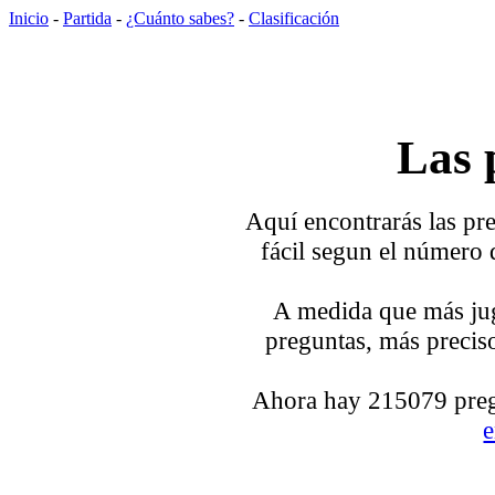
Inicio
-
Partida
-
¿Cuánto sabes?
-
Clasificación
Las 
Aquí encontrarás las pre
fácil segun el número 
A medida que más jug
preguntas, más preciso
Ahora hay 215079 pregu
e