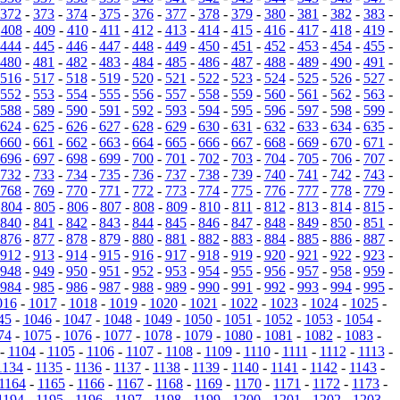
372
-
373
-
374
-
375
-
376
-
377
-
378
-
379
-
380
-
381
-
382
-
383
-
-
408
-
409
-
410
-
411
-
412
-
413
-
414
-
415
-
416
-
417
-
418
-
419
-
444
-
445
-
446
-
447
-
448
-
449
-
450
-
451
-
452
-
453
-
454
-
455
-
480
-
481
-
482
-
483
-
484
-
485
-
486
-
487
-
488
-
489
-
490
-
491
-
516
-
517
-
518
-
519
-
520
-
521
-
522
-
523
-
524
-
525
-
526
-
527
-
552
-
553
-
554
-
555
-
556
-
557
-
558
-
559
-
560
-
561
-
562
-
563
-
588
-
589
-
590
-
591
-
592
-
593
-
594
-
595
-
596
-
597
-
598
-
599
-
624
-
625
-
626
-
627
-
628
-
629
-
630
-
631
-
632
-
633
-
634
-
635
-
660
-
661
-
662
-
663
-
664
-
665
-
666
-
667
-
668
-
669
-
670
-
671
-
696
-
697
-
698
-
699
-
700
-
701
-
702
-
703
-
704
-
705
-
706
-
707
-
732
-
733
-
734
-
735
-
736
-
737
-
738
-
739
-
740
-
741
-
742
-
743
-
768
-
769
-
770
-
771
-
772
-
773
-
774
-
775
-
776
-
777
-
778
-
779
-
-
804
-
805
-
806
-
807
-
808
-
809
-
810
-
811
-
812
-
813
-
814
-
815
-
840
-
841
-
842
-
843
-
844
-
845
-
846
-
847
-
848
-
849
-
850
-
851
-
876
-
877
-
878
-
879
-
880
-
881
-
882
-
883
-
884
-
885
-
886
-
887
-
912
-
913
-
914
-
915
-
916
-
917
-
918
-
919
-
920
-
921
-
922
-
923
-
948
-
949
-
950
-
951
-
952
-
953
-
954
-
955
-
956
-
957
-
958
-
959
-
984
-
985
-
986
-
987
-
988
-
989
-
990
-
991
-
992
-
993
-
994
-
995
-
016
-
1017
-
1018
-
1019
-
1020
-
1021
-
1022
-
1023
-
1024
-
1025
-
45
-
1046
-
1047
-
1048
-
1049
-
1050
-
1051
-
1052
-
1053
-
1054
-
74
-
1075
-
1076
-
1077
-
1078
-
1079
-
1080
-
1081
-
1082
-
1083
-
-
1104
-
1105
-
1106
-
1107
-
1108
-
1109
-
1110
-
1111
-
1112
-
1113
-
1134
-
1135
-
1136
-
1137
-
1138
-
1139
-
1140
-
1141
-
1142
-
1143
-
1164
-
1165
-
1166
-
1167
-
1168
-
1169
-
1170
-
1171
-
1172
-
1173
-
1194
-
1195
-
1196
-
1197
-
1198
-
1199
-
1200
-
1201
-
1202
-
1203
-