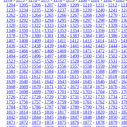
1204
-
1205
-
1206
-
1207
-
1208
-
1209
-
1210
-
1211
-
1212
-
12
1233
-
1234
-
1235
-
1236
-
1237
-
1238
-
1239
-
1240
-
1241
-
12
1262
-
1263
-
1264
-
1265
-
1266
-
1267
-
1268
-
1269
-
1270
-
12
1291
-
1292
-
1293
-
1294
-
1295
-
1296
-
1297
-
1298
-
1299
-
13
1320
-
1321
-
1322
-
1323
-
1324
-
1325
-
1326
-
1327
-
1328
-
13
1349
-
1350
-
1351
-
1352
-
1353
-
1354
-
1355
-
1356
-
1357
-
13
1378
-
1379
-
1380
-
1381
-
1382
-
1383
-
1384
-
1385
-
1386
-
13
1407
-
1408
-
1409
-
1410
-
1411
-
1412
-
1413
-
1414
-
1415
-
14
1436
-
1437
-
1438
-
1439
-
1440
-
1441
-
1442
-
1443
-
1444
-
14
1465
-
1466
-
1467
-
1468
-
1469
-
1470
-
1471
-
1472
-
1473
-
14
1494
-
1495
-
1496
-
1497
-
1498
-
1499
-
1500
-
1501
-
1502
-
15
1523
-
1524
-
1525
-
1526
-
1527
-
1528
-
1529
-
1530
-
1531
-
15
1552
-
1553
-
1554
-
1555
-
1556
-
1557
-
1558
-
1559
-
1560
-
15
1581
-
1582
-
1583
-
1584
-
1585
-
1586
-
1587
-
1588
-
1589
-
15
1610
-
1611
-
1612
-
1613
-
1614
-
1615
-
1616
-
1617
-
1618
-
16
1639
-
1640
-
1641
-
1642
-
1643
-
1644
-
1645
-
1646
-
1647
-
16
1668
-
1669
-
1670
-
1671
-
1672
-
1673
-
1674
-
1675
-
1676
-
16
1697
-
1698
-
1699
-
1700
-
1701
-
1702
-
1703
-
1704
-
1705
-
17
1726
-
1727
-
1728
-
1729
-
1730
-
1731
-
1732
-
1733
-
1734
-
17
1755
-
1756
-
1757
-
1758
-
1759
-
1760
-
1761
-
1762
-
1763
-
17
1784
-
1785
-
1786
-
1787
-
1788
-
1789
-
1790
-
1791
-
1792
-
17
1813
-
1814
-
1815
-
1816
-
1817
-
1818
-
1819
-
1820
-
1821
-
18
1842
-
1843
-
1844
-
1845
-
1846
-
1847
-
1848
-
1849
-
1850
-
18
1871
-
1872
-
1873
-
1874
-
1875
-
1876
-
1877
-
1878
-
1879
-
18