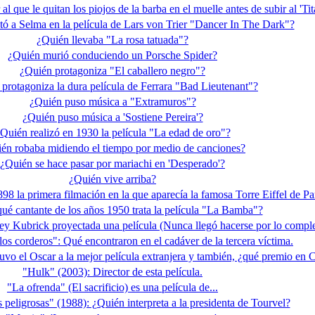
al que le quitan los piojos de la barba en el muelle antes de subir al 'Tit
tó a Selma en la película de Lars von Trier "Dancer In The Dark"?
¿Quién llevaba "La rosa tatuada"?
¿Quién murió conduciendo un Porsche Spider?
¿Quién protagoniza "El caballero negro"?
protagoniza la dura película de Ferrara "Bad Lieutenant"?
¿Quién puso música a "Extramuros"?
¿Quién puso música a 'Sostiene Pereira'?
Quién realizó en 1930 la película "La edad de oro"?
én robaba midiendo el tiempo por medio de canciones?
¿Quién se hace pasar por mariachi en 'Desperado'?
¿Quién vive arriba?
98 la primera filmación en la que aparecía la famosa Torre Eiffel de Pa
ué cantante de los años 1950 trata la película "La Bamba"?
ley Kubrick proyectada una película (Nunca llegó hacerse por lo compl
 los corderos": Qué encontraron en el cadáver de la tercera víctima.
uvo el Oscar a la mejor película extranjera y también, ¿qué premio en
"Hulk" (2003): Director de esta película.
"La ofrenda" (El sacrificio) es una película de...
 peligrosas" (1988): ¿Quién interpreta a la presidenta de Tourvel?