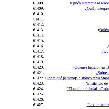
61408.
¿Quién interpreta al señor 
61409.
¿Quién interpre
61410.
61411.
61412.
61413.
¿Quién 
61414.
61415.
61416.
¿
61417.
¿Qui
61418.
61419.
61420.
¿Quiénes hicieron en 18
61421.
¿Sobre q
61422.
¿Sobre qué personaje histórico tenía Stan
61423.
"El silencio de
61424.
"El tambor de hojalata" obt
61425.
61426.
61427.
"Las amistades