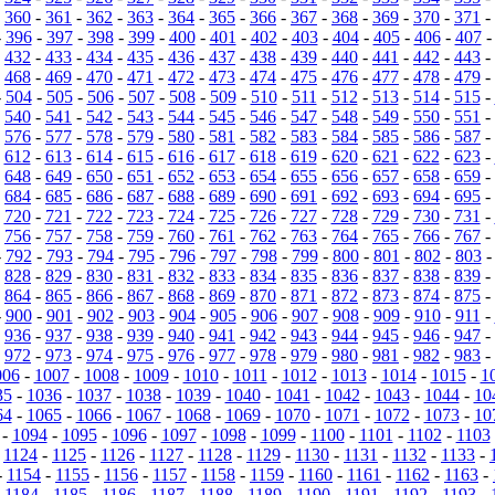
-
360
-
361
-
362
-
363
-
364
-
365
-
366
-
367
-
368
-
369
-
370
-
371
-
-
396
-
397
-
398
-
399
-
400
-
401
-
402
-
403
-
404
-
405
-
406
-
407
-
432
-
433
-
434
-
435
-
436
-
437
-
438
-
439
-
440
-
441
-
442
-
443
-
-
468
-
469
-
470
-
471
-
472
-
473
-
474
-
475
-
476
-
477
-
478
-
479
-
-
504
-
505
-
506
-
507
-
508
-
509
-
510
-
511
-
512
-
513
-
514
-
515
-
-
540
-
541
-
542
-
543
-
544
-
545
-
546
-
547
-
548
-
549
-
550
-
551
-
-
576
-
577
-
578
-
579
-
580
-
581
-
582
-
583
-
584
-
585
-
586
-
587
-
-
612
-
613
-
614
-
615
-
616
-
617
-
618
-
619
-
620
-
621
-
622
-
623
-
-
648
-
649
-
650
-
651
-
652
-
653
-
654
-
655
-
656
-
657
-
658
-
659
-
-
684
-
685
-
686
-
687
-
688
-
689
-
690
-
691
-
692
-
693
-
694
-
695
-
-
720
-
721
-
722
-
723
-
724
-
725
-
726
-
727
-
728
-
729
-
730
-
731
-
-
756
-
757
-
758
-
759
-
760
-
761
-
762
-
763
-
764
-
765
-
766
-
767
-
-
792
-
793
-
794
-
795
-
796
-
797
-
798
-
799
-
800
-
801
-
802
-
803
-
828
-
829
-
830
-
831
-
832
-
833
-
834
-
835
-
836
-
837
-
838
-
839
-
-
864
-
865
-
866
-
867
-
868
-
869
-
870
-
871
-
872
-
873
-
874
-
875
-
-
900
-
901
-
902
-
903
-
904
-
905
-
906
-
907
-
908
-
909
-
910
-
911
-
-
936
-
937
-
938
-
939
-
940
-
941
-
942
-
943
-
944
-
945
-
946
-
947
-
-
972
-
973
-
974
-
975
-
976
-
977
-
978
-
979
-
980
-
981
-
982
-
983
-
006
-
1007
-
1008
-
1009
-
1010
-
1011
-
1012
-
1013
-
1014
-
1015
-
1
35
-
1036
-
1037
-
1038
-
1039
-
1040
-
1041
-
1042
-
1043
-
1044
-
10
64
-
1065
-
1066
-
1067
-
1068
-
1069
-
1070
-
1071
-
1072
-
1073
-
10
-
1094
-
1095
-
1096
-
1097
-
1098
-
1099
-
1100
-
1101
-
1102
-
1103
-
1124
-
1125
-
1126
-
1127
-
1128
-
1129
-
1130
-
1131
-
1132
-
1133
-
-
1154
-
1155
-
1156
-
1157
-
1158
-
1159
-
1160
-
1161
-
1162
-
1163
-
-
1184
-
1185
-
1186
-
1187
-
1188
-
1189
-
1190
-
1191
-
1192
-
1193
-