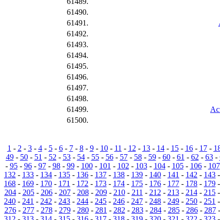
61489.
61490.
61491.
61492.
61493.
61494.
61495.
61496.
61497.
61498.
61499.
Act
61500.
1
-
2
-
3
-
4
-
5
-
6
-
7
-
8
-
9
-
10
-
11
-
12
-
13
-
14
-
15
-
16
-
17
-
1
49
-
50
-
51
-
52
-
53
-
54
-
55
-
56
-
57
-
58
-
59
-
60
-
61
-
62
-
63
-
-
95
-
96
-
97
-
98
-
99
-
100
-
101
-
102
-
103
-
104
-
105
-
106
-
107
132
-
133
-
134
-
135
-
136
-
137
-
138
-
139
-
140
-
141
-
142
-
143
168
-
169
-
170
-
171
-
172
-
173
-
174
-
175
-
176
-
177
-
178
-
179
204
-
205
-
206
-
207
-
208
-
209
-
210
-
211
-
212
-
213
-
214
-
215
240
-
241
-
242
-
243
-
244
-
245
-
246
-
247
-
248
-
249
-
250
-
251
276
-
277
-
278
-
279
-
280
-
281
-
282
-
283
-
284
-
285
-
286
-
287
312
-
313
-
314
-
315
-
316
-
317
-
318
-
319
-
320
-
321
-
322
-
323