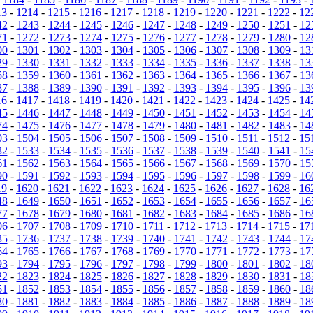
13
-
1214
-
1215
-
1216
-
1217
-
1218
-
1219
-
1220
-
1221
-
1222
-
12
42
-
1243
-
1244
-
1245
-
1246
-
1247
-
1248
-
1249
-
1250
-
1251
-
12
71
-
1272
-
1273
-
1274
-
1275
-
1276
-
1277
-
1278
-
1279
-
1280
-
12
00
-
1301
-
1302
-
1303
-
1304
-
1305
-
1306
-
1307
-
1308
-
1309
-
13
29
-
1330
-
1331
-
1332
-
1333
-
1334
-
1335
-
1336
-
1337
-
1338
-
13
58
-
1359
-
1360
-
1361
-
1362
-
1363
-
1364
-
1365
-
1366
-
1367
-
13
87
-
1388
-
1389
-
1390
-
1391
-
1392
-
1393
-
1394
-
1395
-
1396
-
13
16
-
1417
-
1418
-
1419
-
1420
-
1421
-
1422
-
1423
-
1424
-
1425
-
14
45
-
1446
-
1447
-
1448
-
1449
-
1450
-
1451
-
1452
-
1453
-
1454
-
14
74
-
1475
-
1476
-
1477
-
1478
-
1479
-
1480
-
1481
-
1482
-
1483
-
14
03
-
1504
-
1505
-
1506
-
1507
-
1508
-
1509
-
1510
-
1511
-
1512
-
15
32
-
1533
-
1534
-
1535
-
1536
-
1537
-
1538
-
1539
-
1540
-
1541
-
15
61
-
1562
-
1563
-
1564
-
1565
-
1566
-
1567
-
1568
-
1569
-
1570
-
15
90
-
1591
-
1592
-
1593
-
1594
-
1595
-
1596
-
1597
-
1598
-
1599
-
16
19
-
1620
-
1621
-
1622
-
1623
-
1624
-
1625
-
1626
-
1627
-
1628
-
16
48
-
1649
-
1650
-
1651
-
1652
-
1653
-
1654
-
1655
-
1656
-
1657
-
16
77
-
1678
-
1679
-
1680
-
1681
-
1682
-
1683
-
1684
-
1685
-
1686
-
16
06
-
1707
-
1708
-
1709
-
1710
-
1711
-
1712
-
1713
-
1714
-
1715
-
17
35
-
1736
-
1737
-
1738
-
1739
-
1740
-
1741
-
1742
-
1743
-
1744
-
17
64
-
1765
-
1766
-
1767
-
1768
-
1769
-
1770
-
1771
-
1772
-
1773
-
17
93
-
1794
-
1795
-
1796
-
1797
-
1798
-
1799
-
1800
-
1801
-
1802
-
18
22
-
1823
-
1824
-
1825
-
1826
-
1827
-
1828
-
1829
-
1830
-
1831
-
18
51
-
1852
-
1853
-
1854
-
1855
-
1856
-
1857
-
1858
-
1859
-
1860
-
18
80
-
1881
-
1882
-
1883
-
1884
-
1885
-
1886
-
1887
-
1888
-
1889
-
18