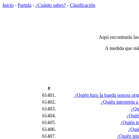
Inicio
-
Partida
-
¿Cuánto sabes?
-
Clasificación
Aquí encontrarás las
A medida que más 
#
61401.
¿Quién hizo la banda sonora origi
61402.
¿Quién interpreta 
61403.
¿Qui
61404.
¿Quién
61405.
¿Quién in
61406.
¿Quié
61407.
¿Quién inte