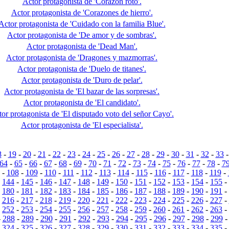
Actor protagonista de 'Corazón roto'.
Actor protagonista de 'Corazones de hierro'.
Actor protagonista de 'Cuidado con la familia Blue'.
Actor protagonista de 'De amor y de sombras'.
Actor protagonista de 'Dead Man'.
Actor protagonista de 'Dragones y mazmorras'.
Actor protagonista de 'Duelo de titanes'.
Actor protagonista de 'Duro de pelar'.
Actor protagonista de 'El bazar de las sorpresas'.
Actor protagonista de 'El candidato'.
or protagonista de 'El disputado voto del señor Cayo'.
Actor protagonista de 'El especialista'.
8
-
19
-
20
-
21
-
22
-
23
-
24
-
25
-
26
-
27
-
28
-
29
-
30
-
31
-
32
-
33
64
-
65
-
66
-
67
-
68
-
69
-
70
-
71
-
72
-
73
-
74
-
75
-
76
-
77
-
78
-
7
-
108
-
109
-
110
-
111
-
112
-
113
-
114
-
115
-
116
-
117
-
118
-
119
-
-
144
-
145
-
146
-
147
-
148
-
149
-
150
-
151
-
152
-
153
-
154
-
155
-
-
180
-
181
-
182
-
183
-
184
-
185
-
186
-
187
-
188
-
189
-
190
-
191
-
-
216
-
217
-
218
-
219
-
220
-
221
-
222
-
223
-
224
-
225
-
226
-
227
-
-
252
-
253
-
254
-
255
-
256
-
257
-
258
-
259
-
260
-
261
-
262
-
263
-
-
288
-
289
-
290
-
291
-
292
-
293
-
294
-
295
-
296
-
297
-
298
-
299
-
324
-
325
-
326
-
327
-
328
-
329
-
330
-
331
-
332
-
333
-
334
-
335
-