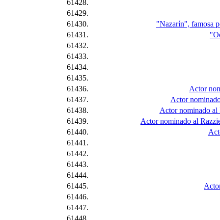
61428.
61429.
61430.
"Nazarín", famosa pe
61431.
"Od
61432.
61433.
61434.
61435.
61436.
Actor nomi
61437.
Actor nominado 
61438.
Actor nominado al R
61439.
Actor nominado al Razzie
61440.
Act
61441.
61442.
61443.
61444.
61445.
Acto
61446.
61447.
61448.