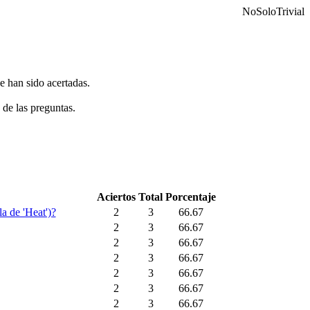
NoSoloTrivial
e han sido acertadas.
 de las preguntas.
Aciertos
Total
Porcentaje
a de 'Heat')?
2
3
66.67
2
3
66.67
2
3
66.67
2
3
66.67
2
3
66.67
2
3
66.67
2
3
66.67