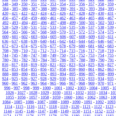
348
-
349
-
350
-
351
-
352
-
353
-
354
-
355
-
356
-
357
-
358
-
359
384
-
385
-
386
-
387
-
388
-
389
-
390
-
391
-
392
-
393
-
394
-
395
420
-
421
-
422
-
423
-
424
-
425
-
426
-
427
-
428
-
429
-
430
-
431
456
-
457
-
458
-
459
-
460
-
461
-
462
-
463
-
464
-
465
-
466
-
467
492
-
493
-
494
-
495
-
496
-
497
-
498
-
499
-
500
-
501
-
502
-
503
528
-
529
-
530
-
531
-
532
-
533
-
534
-
535
-
536
-
537
-
538
-
539
564
-
565
-
566
-
567
-
568
-
569
-
570
-
571
-
572
-
573
-
574
-
575
600
-
601
-
602
-
603
-
604
-
605
-
606
-
607
-
608
-
609
-
610
-
611
636
-
637
-
638
-
639
-
640
-
641
-
642
-
643
-
644
-
645
-
646
-
647
672
-
673
-
674
-
675
-
676
-
677
-
678
-
679
-
680
-
681
-
682
-
683
708
-
709
-
710
-
711
-
712
-
713
-
714
-
715
-
716
-
717
-
718
-
719
744
-
745
-
746
-
747
-
748
-
749
-
750
-
751
-
752
-
753
-
754
-
755
780
-
781
-
782
-
783
-
784
-
785
-
786
-
787
-
788
-
789
-
790
-
791
816
-
817
-
818
-
819
-
820
-
821
-
822
-
823
-
824
-
825
-
826
-
827
852
-
853
-
854
-
855
-
856
-
857
-
858
-
859
-
860
-
861
-
862
-
863
888
-
889
-
890
-
891
-
892
-
893
-
894
-
895
-
896
-
897
-
898
-
899
924
-
925
-
926
-
927
-
928
-
929
-
930
-
931
-
932
-
933
-
934
-
935
960
-
961
-
962
-
963
-
964
-
965
-
966
-
967
-
968
-
969
-
970
-
971
996
-
997
-
998
-
999
-
1000
-
1001
-
1002
-
1003
-
1004
-
1005
-
1
1026
-
1027
-
1028
-
1029
-
1030
-
1031
-
1032
-
1033
-
1034
-
10
1055
-
1056
-
1057
-
1058
-
1059
-
1060
-
1061
-
1062
-
1063
-
10
1084
-
1085
-
1086
-
1087
-
1088
-
1089
-
1090
-
1091
-
1092
-
1093
1114
-
1115
-
1116
-
1117
-
1118
-
1119
-
1120
-
1121
-
1122
-
1123
1144
-
1145
-
1146
-
1147
-
1148
-
1149
-
1150
-
1151
-
1152
-
1153
1174
-
1175
-
1176
-
1177
-
1178
-
1179
-
1180
-
1181
-
1182
-
1183