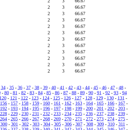
2
3
66.67
2
3
66.67
2
3
66.67
2
3
66.67
2
3
66.67
2
3
66.67
2
3
66.67
2
3
66.67
2
3
66.67
2
3
66.67
2
3
66.67
2
3
66.67
-
34
-
35
-
36
-
37
-
38
-
39
-
40
-
41
-
42
-
43
-
44
-
45
-
46
-
47
-
48
-
9
-
80
-
81
-
82
-
83
-
84
-
85
-
86
-
87
-
88
-
89
-
90
-
91
-
92
-
93
-
94
120
-
121
-
122
-
123
-
124
-
125
-
126
-
127
-
128
-
129
-
130
-
131
-
156
-
157
-
158
-
159
-
160
-
161
-
162
-
163
-
164
-
165
-
166
-
167
-
192
-
193
-
194
-
195
-
196
-
197
-
198
-
199
-
200
-
201
-
202
-
203
-
228
-
229
-
230
-
231
-
232
-
233
-
234
-
235
-
236
-
237
-
238
-
239
-
264
-
265
-
266
-
267
-
268
-
269
-
270
-
271
-
272
-
273
-
274
-
275
-
-
300
-
301
-
302
-
303
-
304
-
305
-
306
-
307
-
308
-
309
-
310
-
311
-
336
-
337
-
338
-
339
-
340
-
341
-
342
-
343
-
344
-
345
-
346
-
347
-