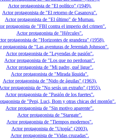
Actor protagonista de "El político" (1949).
Actor protagonista de "El retorno de Casanova".
Actor protagonista de "El último" de Murnau.
or protagonista de "FBI contra el imperio del crimen".
Actor protagonista de "Hércules".
tor protagonista de "Horizontes de grandeza" (1958).
r protagonista de "Las aventuras de Jeremiah Johnson".
Actor protagonista de "Leyendas de pasión".
Actor protagonista de "Los que no perdonan".
Actor protagonista de "Mi padre, qué ligue".
Actor protagonista de "Mirada líquida".
Actor protagonista de "Nido de águilas" (1963).
Actor protagonista de "No serás un extraño" (1955).
Actor protagonista de "Pasión de los fuertes".
otagonista de "Pepi, Luci, Bom y otras chicas del montón".
Actor protagonista de "Sin motivo aparente".
Actor protagonista de "Stargate".
Actor protagonista de "Tiempos modernos".
Actor protagonista de "Utopía" (2003).
Actor protagonista de "Vidas cruzadas".