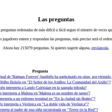
Las preguntas
 preguntas ordenadas de más difícil a fácil segun el número de veces qu
jugadores entren y respondan las preguntas, más preciso será el orden
Ahora hay 215079 preguntas. Si quieres sugerir alguna,
envíanosla
.
Pregunta
nal de 'Batman Forever' (también ha participado en otras, por ejemplo l
a Bilbo Bolsón en "El Señor de los Anillos: La Comunidad del Anillo"?
én interpreta a Lando Calrissian en la sagrada trilogía?
 interpreta a Malena en 'Malena es un nombre de tango'?
terpreta a un enfermo terminal en "En la ciudad sin límites"?
n interpreta a Verónica en "La doble vida de Verónica"?
rpreta al padre de una niña secuestrada en "Terror en la Red"?