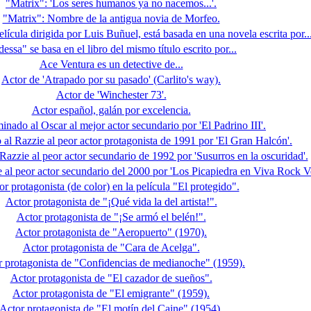
"Matrix": 'Los seres humanos ya no nacemos...'.
"Matrix": Nombre de la antigua novia de Morfeo.
lícula dirigida por Luis Buñuel, está basada en una novela escrita por..
essa" se basa en el libro del mismo título escrito por...
Ace Ventura es un detective de...
Actor de 'Atrapado por su pasado' (Carlito's way).
Actor de 'Winchester 73'.
Actor español, galán por excelencia.
nado al Oscar al mejor actor secundario por 'El Padrino III'.
al Razzie al peor actor protagonista de 1991 por 'El Gran Halcón'.
azzie al peor actor secundario de 1992 por 'Susurros en la oscuridad'.
 al peor actor secundario del 2000 por 'Los Picapiedra en Viva Rock V
or protagonista (de color) en la película "El protegido".
Actor protagonista de "¡Qué vida la del artista!".
Actor protagonista de "¡Se armó el belén!".
Actor protagonista de "Aeropuerto" (1970).
Actor protagonista de "Cara de Acelga".
r protagonista de "Confidencias de medianoche" (1959).
Actor protagonista de "El cazador de sueños".
Actor protagonista de "El emigrante" (1959).
Actor protagonista de "El motín del Caine" (1954).