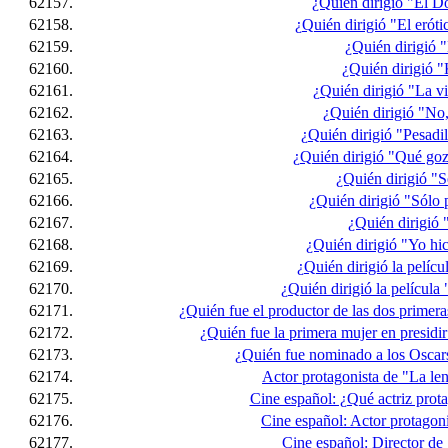
62157.
¿Quién dirigió "El D
62158.
¿Quién dirigió "El erót
62159.
¿Quién dirigió 
62160.
¿Quién dirigió 
62161.
¿Quién dirigió "La v
62162.
¿Quién dirigió "No,
62163.
¿Quién dirigió "Pesadil
62164.
¿Quién dirigió "Qué goz
62165.
¿Quién dirigió "S
62166.
¿Quién dirigió "Sólo
62167.
¿Quién dirigió
62168.
¿Quién dirigió "Yo hi
62169.
¿Quién dirigió la pelíc
62170.
¿Quién dirigió la películ
62171.
¿Quién fue el productor de las dos primer
62172.
¿Quién fue la primera mujer en presidi
62173.
¿Quién fue nominado a los Oscar
62174.
Actor protagonista de "La le
62175.
Cine español: ¿Qué actriz prota
62176.
Cine español: Actor protagon
62177.
Cine español: Director de