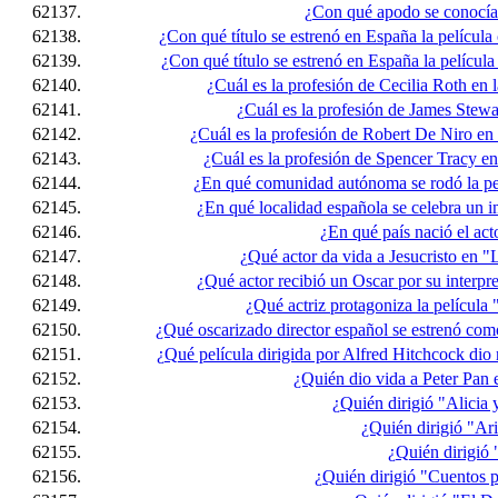
62137.
¿Con qué apodo se conocía
62138.
¿Con qué título se estrenó en España la películ
62139.
¿Con qué título se estrenó en España la película
62140.
¿Cuál es la profesión de Cecilia Roth en
62141.
¿Cuál es la profesión de James Stewar
62142.
¿Cuál es la profesión de Robert De Niro en 
62143.
¿Cuál es la profesión de Spencer Tracy en
62144.
¿En qué comunidad autónoma se rodó la pel
62145.
¿En qué localidad española se celebra un im
62146.
¿En qué país nació el ac
62147.
¿Qué actor da vida a Jesucristo en "L
62148.
¿Qué actor recibió un Oscar por su interpre
62149.
¿Qué actriz protagoniza la película
62150.
¿Qué oscarizado director español se estrenó com
62151.
¿Qué película dirigida por Alfred Hitchcock dio
62152.
¿Quién dio vida a Peter Pan 
62153.
¿Quién dirigió "Alicia 
62154.
¿Quién dirigió "Ar
62155.
¿Quién dirigió
62156.
¿Quién dirigió "Cuentos 