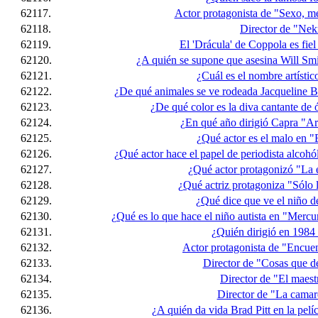
62117.
Actor protagonista de "Sexo, me
62118.
Director de "Nek
62119.
El 'Drácula' de Coppola es fiel 
62120.
¿A quién se supone que asesina Will Sm
62121.
¿Cuál es el nombre artísti
62122.
¿De qué animales se ve rodeada Jacqueline B
62123.
¿De qué color es la diva cantante de
62124.
¿En qué año dirigió Capra "A
62125.
¿Qué actor es el malo en "
62126.
¿Qué actor hace el papel de periodista alcoh
62127.
¿Qué actor protagonizó "La 
62128.
¿Qué actriz protagoniza "Sólo 
62129.
¿Qué dice que ve el niño d
62130.
¿Qué es lo que hace el niño autista en "Mercu
62131.
¿Quién dirigió en 1984
62132.
Actor protagonista de "Encuent
62133.
Director de "Cosas que d
62134.
Director de "El maest
62135.
Director de "La camare
62136.
¿A quién da vida Brad Pitt en la pel