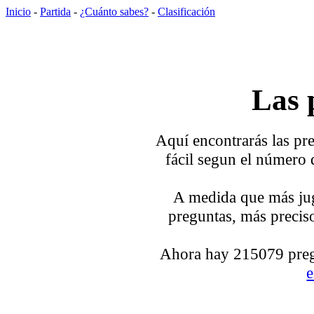
Inicio
-
Partida
-
¿Cuánto sabes?
-
Clasificación
Las 
Aquí encontrarás las pre
fácil segun el número 
A medida que más jug
preguntas, más preciso
Ahora hay 215079 pregu
e