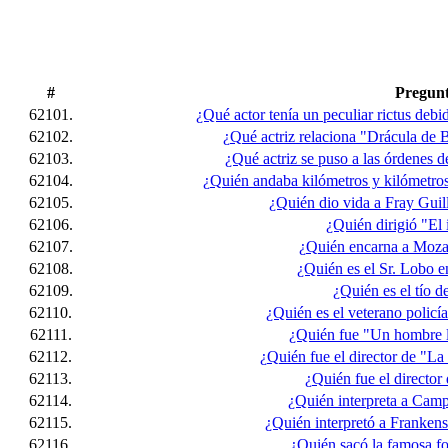
#
Pregun
62101.
¿Qué actor tenía un peculiar rictus debid
62102.
¿Qué actriz relaciona "Drácula de 
62103.
¿Qué actriz se puso a las órdenes 
62104.
¿Quién andaba kilómetros y kilómetro
62105.
¿Quién dio vida a Fray Guil
62106.
¿Quién dirigió "El
62107.
¿Quién encarna a Moza
62108.
¿Quién es el Sr. Lobo e
62109.
¿Quién es el tío d
62110.
¿Quién es el veterano policí
62111.
¿Quién fue "Un hombre 
62112.
¿Quién fue el director de "La 
62113.
¿Quién fue el directo
62114.
¿Quién interpreta a Cam
62115.
¿Quién interpretó a Franken
62116.
¿Quién sacó la famosa fo