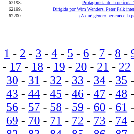
62198.
Protagonista de la película 
62199.
Dirigida por Wim Wenders. Peter Falk inter
62200.
¿A qué género pertenece la pe
1
-
2
-
3
-
4
-
5
-
6
-
7
-
8
-
-
17
-
18
-
19
-
20
-
21
-
22
30
-
31
-
32
-
33
-
34
-
35
43
-
44
-
45
-
46
-
47
-
48
56
-
57
-
58
-
59
-
60
-
61
69
-
70
-
71
-
72
-
73
-
74
82
-
83
-
84
-
85
-
86
-
87