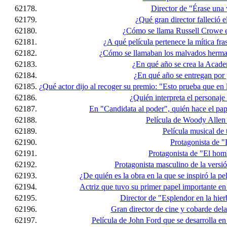
62178.
Director de "Érase una
62179.
¿Qué gran director falleció 
62180.
¿Cómo se llama Russell Crowe en
62181.
¿A qué película pertenece la mítica fr
62182.
¿Cómo se llamaban los malvados herman
62183.
¿En qué año se crea la Acad
62184.
¿En qué año se entregan por
62185.
¿Qué actor dijo al recoger su premio: "Esto prueba que en
62186.
¿Quién interpreta el personaj
62187.
En "Candidata al poder", quién hace el pap
62188.
Película de Woody Allen 
62189.
Película musical de 
62190.
Protagonista de "
62191.
Protagonista de "El hom
62192.
Protagonista masculino de la versió
62193.
¿De quién es la obra en la que se inspiró la pe
62194.
Actriz que tuvo su primer papel importante en
62195.
Director de "Esplendor en la hierb
62196.
Gran director de cine y cobarde delat
62197.
Película de John Ford que se desarrolla en 