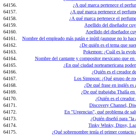
64156.
¿A qué marca pertenece el perf
64157.
¿A qué marca pertenece el perfu
64158.
¿A qué marca pertenece el perfum
64159.
Apellido del diseñador cu
64160.
Apellido del diseñador cu
64161.
Nombre del empleado más patán e inútil (aunque no lo hace
64162.
¿De quién es el tema que su
64163.
Pokemon: ¿Cuál es la evol
64164.
Nombre del cantante y compositor mexicano que en s
64165.
¿En qué ciudad norteamericana podem
64166.
¿Quién es el creador d
64167.
Los Simpson: ¿Qué grupo de roc
64168.
¿De qué frase en inglés e
64169.
¿De qué trabajaba Thalía en 
64170.
¿Quién es el creador
64171.
Discovery Channel, Disc
64172.
En "Urgencias", qué problema de salu
64173.
¿Quién diseñó para "la
64174.
Tinky Winky, Dipsy, Laa
64175.
¿Qué sobrenombre tenía el primer contacto 