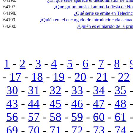
64196.
¿En qué serie aparece el deshollinador de M
64197.
¿Qué grupo musical animó la fiesta de No
64198.
¿Qué serie se emite en Telecinc
64199.
¿Quién era el encargado de introducir cada actua
64200.
¿Quién es el marido de la pri
1
-
2
-
3
-
4
-
5
-
6
-
7
-
8
-
-
17
-
18
-
19
-
20
-
21
-
22
30
-
31
-
32
-
33
-
34
-
35
43
-
44
-
45
-
46
-
47
-
48
56
-
57
-
58
-
59
-
60
-
61
69
-
70
-
71
-
72
-
73
-
74