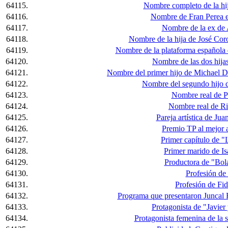
64115.
Nombre completo de la hij
64116.
Nombre de Fran Perea e
64117.
Nombre de la ex de 
64118.
Nombre de la hija de José Co
64119.
Nombre de la plataforma española d
64120.
Nombre de las dos hija
64121.
Nombre del primer hijo de Michael D
64122.
Nombre del segundo hijo 
64123.
Nombre real de P
64124.
Nombre real de Ri
64125.
Pareja artística de Jua
64126.
Premio TP al mejor 
64127.
Primer capítulo de 
64128.
Primer marido de Is
64129.
Productora de "Bol
64130.
Profesión de
64131.
Profesión de Fid
64132.
Programa que presentaron Juncal 
64133.
Protagonista de "Javier 
64134.
Protagonista femenina de la se