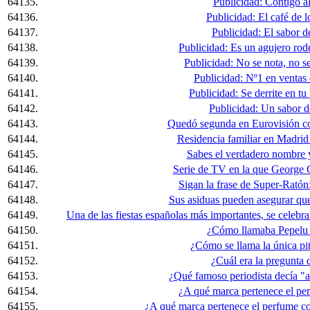
64135.
Publicidad: Contigo a
64136.
Publicidad: El café de l
64137.
Publicidad: El sabor de
64138.
Publicidad: Es un agujero ro
64139.
Publicidad: No se nota, no se
64140.
Publicidad: Nº1 en ventas
64141.
Publicidad: Se derrite en tu
64142.
Publicidad: Un sabor de
64143.
Quedó segunda en Eurovisión c
64144.
Residencia familiar en Madrid
64145.
Sabes el verdadero nombre 
64146.
Serie de TV en la que George C
64147.
Sigan la frase de Super-Ratón
64148.
Sus asiduas pueden asegurar que e
64149.
Una de las fiestas españolas más importantes, se celebra
64150.
¿Cómo llamaba Pepelu 
64151.
¿Cómo se llama la única pit
64152.
¿Cuál era la pregunta
64153.
¿Qué famoso periodista decía "a
64154.
¿A qué marca pertenece el pe
64155.
¿A qué marca pertenece el perfume c