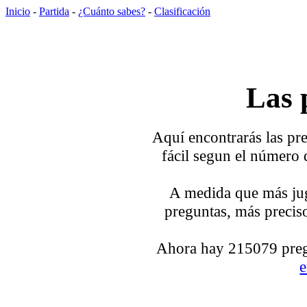
Inicio
-
Partida
-
¿Cuánto sabes?
-
Clasificación
Las 
Aquí encontrarás las pre
fácil segun el número 
A medida que más jug
preguntas, más preciso
Ahora hay 215079 pregu
e