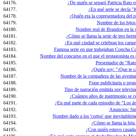
64176.
¿De quién se separó Patricia Rato 
64177.
¿En qué serie se decía "
64178.
¿Quién era la copresentadora del 
64179.
Nombre de los hijos 
64180.
Nombre real de Brandon en la se
64181.
¿Cómo se llama la serie de tres he
64182.
¿En qué ciudad se celebran los carn
64183.
Famosa serie en que trabajaban Concha Cue
64184.
Nombre del concurso en el que el protagonista es 
64185.
Presentador de "Rato
64186.
¿Quién soy: "¡Que te c
64187.
Nombre de la compañera de las aventura
64188.
Frase publicitaria o prop
64189.
Tipo de narración emitida por televisi
64190.
¿Cuántos años de matrimonio se ce
64191.
¿En qué parte de cada episodio de "Los án
64192.
Anuncios: Sie
64193.
Nombre dado a los 'cortos' que inevitableme
64194.
¿Cómo se llama la hija
64195.
¿Con quién estuvo casad