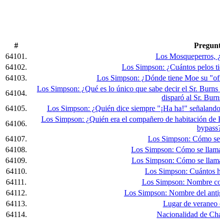
#
Pregun
64101.
Los Mosqueperros, ¿
64102.
Los Simpson: ¿Cuántos pelos t
64103.
Los Simpson: ¿Dónde tiene Moe su "of
Los Simpson: ¿Qué es lo único que sabe decir el Sr. Burns
64104.
disparó al Sr. Burn
64105.
Los Simpson: ¿Quién dice siempre "¡Ha ha!" señalando 
Los Simpson: ¿Quién era el compañero de habitación de Ho
64106.
bypass
64107.
Los Simpson: Cómo se 
64108.
Los Simpson: Cómo se llama
64109.
Los Simpson: Cómo se llama 
64110.
Los Simpson: Cuántos h
64111.
Los Simpson: Nombre co
64112.
Los Simpson: Nombre del anti
64113.
Lugar de veraneo 
64114.
Nacionalidad de Cha