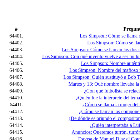
#
Pregun
64401.
Los Simpson: Cómo se llama e
64402.
Los Simpson: Cómo se lla
64403.
Los Simpson: Cómo se llaman los dos 
64404.
Los Simpson: Con qué invento vuelve a ser millo
64405.
Los Simpson: Nombre auténtic
64406.
Los Simpson: Nombre del mafioso m
64407.
Los Simpson: Quién sustituyó a Bob Te
64408.
Martes y 13: Qué nombre llevaba la 
64409.
¿Con qué futbolista se relac
64410.
¿Quién fue la intérprete del te
64411.
¿Cómo se llama la mujer del
64412.
¿Cómo se llaman los compone
64413.
¿De dónde es oriundo el compositor 
64414.
¿Quién interpretaba a Lui
64415.
Anuncios: Queremos turrón, turrón,
64416.
Esposa de Manuel Díaz el Cord