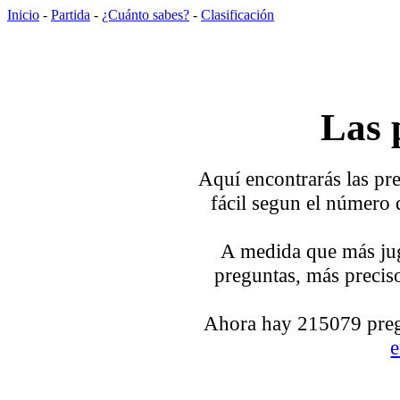
Inicio
-
Partida
-
¿Cuánto sabes?
-
Clasificación
Las 
Aquí encontrarás las pre
fácil segun el número 
A medida que más jug
preguntas, más preciso
Ahora hay 215079 pregu
e