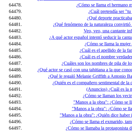
64478.
¿Cómo se llama el hermano m
64479.
¿Cuál pretendía ser "tu
64480.
¿Qué deporte practicaba
64481.
¿Qué fenómeno de la naturaleza convirtió
64482.
Veo, veo, una cantante infa
64483.
¿A qué actor español intentó seducir la cant
64484.
¿Cómo se llama la mujer 
64485.
¿Cuál es el apellido de la f
64486.
¿Cuál es el nombre verdad
64487.
¿Cuáles son los nombres de pila de l
64488.
¿Qué actor se casó con una tahitiana a la que cono
64489.
¿Qué le regaló Melanie Griffith a Antonio B
64490.
¿Quién es el compañero sentimental de la 
64491.
(Anuncios) ¿Cuál es la 
64492.
¿Cómo se llaman los veci
64493.
"Manos a la obra": ¿Cómo se l
64494.
"Manos a la obra": ¿Cómo se ll
64495.
"Manos a la obra": ¿Quién dice haber 
64496.
¿Cómo se llama el exmarido, tam
64497.
¿Cómo se llamaba la protagonista de