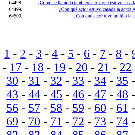
64498.
¿Cómo se llamó la también actriz que estuvo casa
64499.
¿Con qué actor estuvo casada la actri
64500.
¿Con qué actor tuvo un hijo la 
1
-
2
-
3
-
4
-
5
-
6
-
7
-
8
-
-
17
-
18
-
19
-
20
-
21
-
22
30
-
31
-
32
-
33
-
34
-
35
43
-
44
-
45
-
46
-
47
-
48
56
-
57
-
58
-
59
-
60
-
61
69
-
70
-
71
-
72
-
73
-
74
82
-
83
-
84
-
85
-
86
-
87