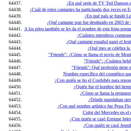
64437.
¿En qué serie de TV Ted Danson e
64438.
¿Cuál de estos cantantes ha participado dos veces en 
64439.
¿En qué país se fundó Le
64440.
¿Qué cantante pop fue destituido en 2003 de 
64441.
A los pijos también se les da el nombre de esta fruta porqu
64442.
¿Cuántos miembros componen
64443.
¿Qué cantante español ganó el fest
64444.
¿Qué mes se celebra la 
64445.
"Friends": ¿Cómo se llama el novio de Monic
64446.
"Friends": ¿Cuántos bebé
64447.
"Friends": Qué profesión tiene 
64448.
Nombre específico del cosmético que s
64449.
¿Con quién se lio el Cordobés para repon
64450.
¿Quién fue el hombre del tie
64451.
¿Cómo se llama la protagon
64452.
¿Dónde mandaban siemp
64453.
¿Con qué nombre artístico fue Pepa Flo
64454.
Color del Mercedes en el
64455.
¿Con quién se casó Enrique Igle
64456.
¿Con quién se casó Jenni