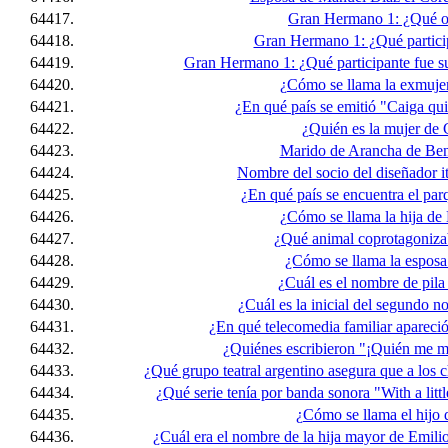
64417.
Gran Hermano 1: ¿Qué of
64418.
Gran Hermano 1: ¿Qué partici
64419.
Gran Hermano 1: ¿Qué participante fue 
64420.
¿Cómo se llama la exmuje
64421.
¿En qué país se emitió "Caiga qu
64422.
¿Quién es la mujer de
64423.
Marido de Arancha de Ben
64424.
Nombre del socio del diseñador i
64425.
¿En qué país se encuentra el pa
64426.
¿Cómo se llama la hija de
64427.
¿Qué animal coprotagonizaba
64428.
¿Cómo se llama la espos
64429.
¿Cuál es el nombre de pila
64430.
¿Cuál es la inicial del segundo
64431.
¿En qué telecomedia familiar aparec
64432.
¿Quiénes escribieron "¡Quién me m
64433.
¿Qué grupo teatral argentino asegura que a los 
64434.
¿Qué serie tenía por banda sonora "With a lit
64435.
¿Cómo se llama el hijo 
64436.
¿Cuál era el nombre de la hija mayor de Emilio