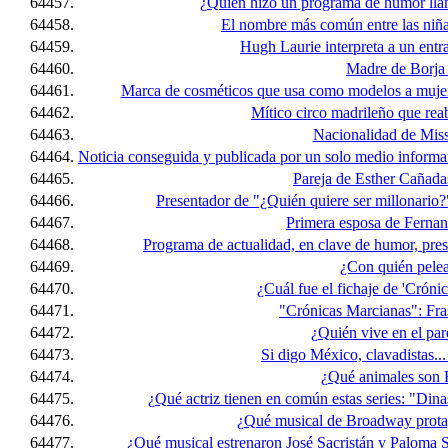
64457.
¿Quién hizo un programa de humor llam
64458.
El nombre más común entre las niña
64459.
Hugh Laurie interpreta a un entra
64460.
Madre de Borja
64461.
Marca de cosméticos que usa como modelos a mujeres
64462.
Mítico circo madrileño que rea
64463.
Nacionalidad de Mis
64464.
Noticia conseguida y publicada por un solo medio informativ
64465.
Pareja de Esther Cañada
64466.
Presentador de "¿Quién quiere ser millonario?
64467.
Primera esposa de Ferna
64468.
Programa de actualidad, en clave de humor, pre
64469.
¿Con quién pele
64470.
¿Cuál fue el fichaje de 'Crón
64471.
"Crónicas Marcianas": Fras
64472.
¿Quién vive en el par
64473.
Si digo México, clavadistas..
64474.
¿Qué animales son 
64475.
¿Qué actriz tienen en común estas series: "Din
64476.
¿Qué musical de Broadway prota
64477.
¿Qué musical estrenaron José Sacristán y Paloma 