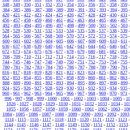
348
-
349
-
350
-
351
-
352
-
353
-
354
-
355
-
356
-
357
-
358
-
359
384
-
385
-
386
-
387
-
388
-
389
-
390
-
391
-
392
-
393
-
394
-
395
420
-
421
-
422
-
423
-
424
-
425
-
426
-
427
-
428
-
429
-
430
-
431
456
-
457
-
458
-
459
-
460
-
461
-
462
-
463
-
464
-
465
-
466
-
467
492
-
493
-
494
-
495
-
496
-
497
-
498
-
499
-
500
-
501
-
502
-
503
528
-
529
-
530
-
531
-
532
-
533
-
534
-
535
-
536
-
537
-
538
-
539
564
-
565
-
566
-
567
-
568
-
569
-
570
-
571
-
572
-
573
-
574
-
575
600
-
601
-
602
-
603
-
604
-
605
-
606
-
607
-
608
-
609
-
610
-
611
636
-
637
-
638
-
639
-
640
-
641
-
642
-
643
-
644
-
645
-
646
-
647
672
-
673
-
674
-
675
-
676
-
677
-
678
-
679
-
680
-
681
-
682
-
683
708
-
709
-
710
-
711
-
712
-
713
-
714
-
715
-
716
-
717
-
718
-
719
744
-
745
-
746
-
747
-
748
-
749
-
750
-
751
-
752
-
753
-
754
-
755
780
-
781
-
782
-
783
-
784
-
785
-
786
-
787
-
788
-
789
-
790
-
791
816
-
817
-
818
-
819
-
820
-
821
-
822
-
823
-
824
-
825
-
826
-
827
852
-
853
-
854
-
855
-
856
-
857
-
858
-
859
-
860
-
861
-
862
-
863
888
-
889
-
890
-
891
-
892
-
893
-
894
-
895
-
896
-
897
-
898
-
899
924
-
925
-
926
-
927
-
928
-
929
-
930
-
931
-
932
-
933
-
934
-
935
960
-
961
-
962
-
963
-
964
-
965
-
966
-
967
-
968
-
969
-
970
-
971
996
-
997
-
998
-
999
-
1000
-
1001
-
1002
-
1003
-
1004
-
1005
-
1
1026
-
1027
-
1028
-
1029
-
1030
-
1031
-
1032
-
1033
-
1034
-
10
1055
-
1056
-
1057
-
1058
-
1059
-
1060
-
1061
-
1062
-
1063
-
10
1084
-
1085
-
1086
-
1087
-
1088
-
1089
-
1090
-
1091
-
1092
-
1093
1114
-
1115
-
1116
-
1117
-
1118
-
1119
-
1120
-
1121
-
1122
-
1123
1144
-
1145
-
1146
-
1147
-
1148
-
1149
-
1150
-
1151
-
1152
-
1153
1174
-
1175
-
1176
-
1177
-
1178
-
1179
-
1180
-
1181
-
1182
-
1183