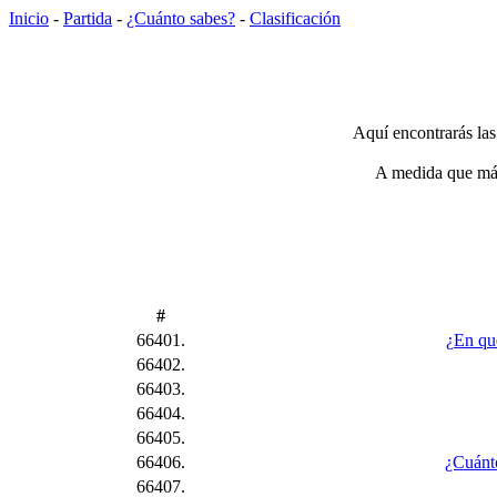
Inicio
-
Partida
-
¿Cuánto sabes?
-
Clasificación
Aquí encontrarás las
A medida que más 
#
66401.
¿En qu
66402.
66403.
66404.
66405.
66406.
¿Cuánto
66407.