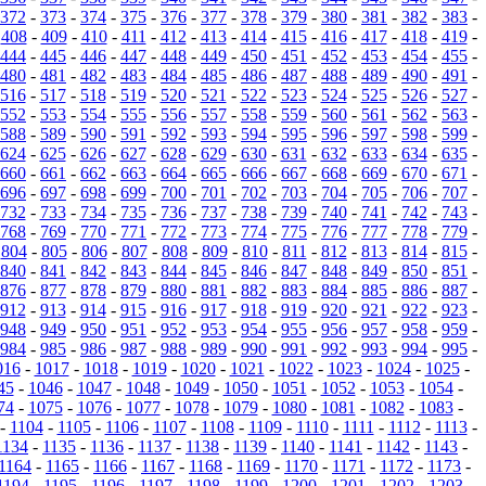
372
-
373
-
374
-
375
-
376
-
377
-
378
-
379
-
380
-
381
-
382
-
383
-
-
408
-
409
-
410
-
411
-
412
-
413
-
414
-
415
-
416
-
417
-
418
-
419
-
444
-
445
-
446
-
447
-
448
-
449
-
450
-
451
-
452
-
453
-
454
-
455
-
480
-
481
-
482
-
483
-
484
-
485
-
486
-
487
-
488
-
489
-
490
-
491
-
516
-
517
-
518
-
519
-
520
-
521
-
522
-
523
-
524
-
525
-
526
-
527
-
552
-
553
-
554
-
555
-
556
-
557
-
558
-
559
-
560
-
561
-
562
-
563
-
588
-
589
-
590
-
591
-
592
-
593
-
594
-
595
-
596
-
597
-
598
-
599
-
624
-
625
-
626
-
627
-
628
-
629
-
630
-
631
-
632
-
633
-
634
-
635
-
660
-
661
-
662
-
663
-
664
-
665
-
666
-
667
-
668
-
669
-
670
-
671
-
696
-
697
-
698
-
699
-
700
-
701
-
702
-
703
-
704
-
705
-
706
-
707
-
732
-
733
-
734
-
735
-
736
-
737
-
738
-
739
-
740
-
741
-
742
-
743
-
768
-
769
-
770
-
771
-
772
-
773
-
774
-
775
-
776
-
777
-
778
-
779
-
-
804
-
805
-
806
-
807
-
808
-
809
-
810
-
811
-
812
-
813
-
814
-
815
-
840
-
841
-
842
-
843
-
844
-
845
-
846
-
847
-
848
-
849
-
850
-
851
-
876
-
877
-
878
-
879
-
880
-
881
-
882
-
883
-
884
-
885
-
886
-
887
-
912
-
913
-
914
-
915
-
916
-
917
-
918
-
919
-
920
-
921
-
922
-
923
-
948
-
949
-
950
-
951
-
952
-
953
-
954
-
955
-
956
-
957
-
958
-
959
-
984
-
985
-
986
-
987
-
988
-
989
-
990
-
991
-
992
-
993
-
994
-
995
-
016
-
1017
-
1018
-
1019
-
1020
-
1021
-
1022
-
1023
-
1024
-
1025
-
45
-
1046
-
1047
-
1048
-
1049
-
1050
-
1051
-
1052
-
1053
-
1054
-
74
-
1075
-
1076
-
1077
-
1078
-
1079
-
1080
-
1081
-
1082
-
1083
-
-
1104
-
1105
-
1106
-
1107
-
1108
-
1109
-
1110
-
1111
-
1112
-
1113
-
1134
-
1135
-
1136
-
1137
-
1138
-
1139
-
1140
-
1141
-
1142
-
1143
-
1164
-
1165
-
1166
-
1167
-
1168
-
1169
-
1170
-
1171
-
1172
-
1173
-
1194
-
1195
-
1196
-
1197
-
1198
-
1199
-
1200
-
1201
-
1202
-
1203
-