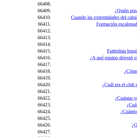
66408.
66409.
¿Quién pose
66410.
Cuando las extremidades del caball
66411.
Formación escalonada 
66412.
66413.
66414.
66415.
Futbolista bras
66416.
¿A qué equipo derrotó el
66417.
66418.
¿Cómo 
66419.
66420.
¿Cuál era el club
66421.
66422.
¿Cuántas ve
66423.
¿Cuán
66424.
¿Cuántos
66425.
66426.
¿Q
66427.