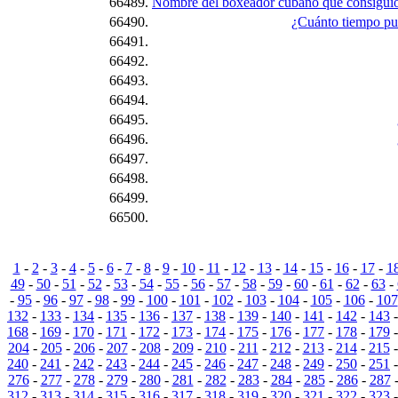
66489.
Nombre del boxeador cubano que consiguió 
66490.
¿Cuánto tiempo pue
66491.
66492.
66493.
66494.
66495.
66496.
66497.
66498.
66499.
66500.
1
-
2
-
3
-
4
-
5
-
6
-
7
-
8
-
9
-
10
-
11
-
12
-
13
-
14
-
15
-
16
-
17
-
1
49
-
50
-
51
-
52
-
53
-
54
-
55
-
56
-
57
-
58
-
59
-
60
-
61
-
62
-
63
-
-
95
-
96
-
97
-
98
-
99
-
100
-
101
-
102
-
103
-
104
-
105
-
106
-
107
132
-
133
-
134
-
135
-
136
-
137
-
138
-
139
-
140
-
141
-
142
-
143
168
-
169
-
170
-
171
-
172
-
173
-
174
-
175
-
176
-
177
-
178
-
179
204
-
205
-
206
-
207
-
208
-
209
-
210
-
211
-
212
-
213
-
214
-
215
240
-
241
-
242
-
243
-
244
-
245
-
246
-
247
-
248
-
249
-
250
-
251
276
-
277
-
278
-
279
-
280
-
281
-
282
-
283
-
284
-
285
-
286
-
287
312
-
313
-
314
-
315
-
316
-
317
-
318
-
319
-
320
-
321
-
322
-
323