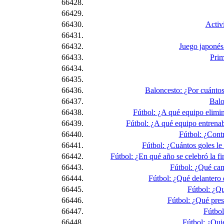
66428.
66429.
66430.
Activi
66431.
66432.
Juego japonés.
66433.
Prim
66434.
66435.
66436.
Baloncesto: ¿Por cuántos
66437.
Balo
66438.
Fútbol: ¿A qué equipo elimin
66439.
Fútbol: ¿A qué equipo entrenab
66440.
Fútbol: ¿Cont
66441.
Fútbol: ¿Cuántos goles le
66442.
Fútbol: ¿En qué año se celebró la fi
66443.
Fútbol: ¿Qué cam
66444.
Fútbol: ¿Qué delantero d
66445.
Fútbol: ¿Qu
66446.
Fútbol: ¿Qué pres
66447.
Fútbol
66448.
Fútbol: ¿Qui