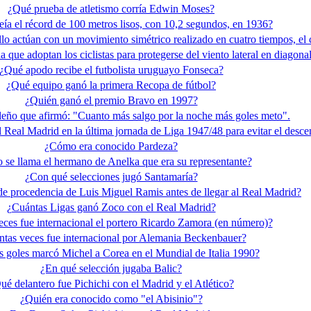
¿Qué prueba de atletismo corría Edwin Moses?
ía el récord de 100 metros lisos, con 10,2 segundos, en 1936?
o actúan con un movimiento simétrico realizado en cuatro tiempos, el ca
que adoptan los ciclistas para protegerse del viento lateral en diagonal
¿Qué apodo recibe el futbolista uruguayo Fonseca?
¿Qué equipo ganó la primera Recopa de fútbol?
¿Quién ganó el premio Bravo en 1997?
ileño que afirmó: "Cuanto más salgo por la noche más goles meto".
 Real Madrid en la última jornada de Liga 1947/48 para evitar el desc
¿Cómo era conocido Pardeza?
se llama el hermano de Anelka que era su representante?
¿Con qué selecciones jugó Santamaría?
 de procedencia de Luis Miguel Ramis antes de llegar al Real Madrid?
¿Cuántas Ligas ganó Zoco con el Real Madrid?
ces fue internacional el portero Ricardo Zamora (en número)?
tas veces fue internacional por Alemania Beckenbauer?
 goles marcó Michel a Corea en el Mundial de Italia 1990?
¿En qué selección jugaba Balic?
ué delantero fue Pichichi con el Madrid y el Atlético?
¿Quién era conocido como "el Abisinio"?