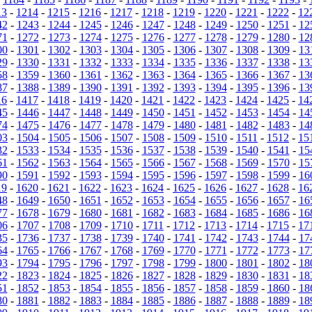
13
-
1214
-
1215
-
1216
-
1217
-
1218
-
1219
-
1220
-
1221
-
1222
-
12
42
-
1243
-
1244
-
1245
-
1246
-
1247
-
1248
-
1249
-
1250
-
1251
-
12
71
-
1272
-
1273
-
1274
-
1275
-
1276
-
1277
-
1278
-
1279
-
1280
-
12
00
-
1301
-
1302
-
1303
-
1304
-
1305
-
1306
-
1307
-
1308
-
1309
-
13
29
-
1330
-
1331
-
1332
-
1333
-
1334
-
1335
-
1336
-
1337
-
1338
-
13
58
-
1359
-
1360
-
1361
-
1362
-
1363
-
1364
-
1365
-
1366
-
1367
-
13
87
-
1388
-
1389
-
1390
-
1391
-
1392
-
1393
-
1394
-
1395
-
1396
-
13
16
-
1417
-
1418
-
1419
-
1420
-
1421
-
1422
-
1423
-
1424
-
1425
-
14
45
-
1446
-
1447
-
1448
-
1449
-
1450
-
1451
-
1452
-
1453
-
1454
-
14
74
-
1475
-
1476
-
1477
-
1478
-
1479
-
1480
-
1481
-
1482
-
1483
-
14
03
-
1504
-
1505
-
1506
-
1507
-
1508
-
1509
-
1510
-
1511
-
1512
-
15
32
-
1533
-
1534
-
1535
-
1536
-
1537
-
1538
-
1539
-
1540
-
1541
-
15
61
-
1562
-
1563
-
1564
-
1565
-
1566
-
1567
-
1568
-
1569
-
1570
-
15
90
-
1591
-
1592
-
1593
-
1594
-
1595
-
1596
-
1597
-
1598
-
1599
-
16
19
-
1620
-
1621
-
1622
-
1623
-
1624
-
1625
-
1626
-
1627
-
1628
-
16
48
-
1649
-
1650
-
1651
-
1652
-
1653
-
1654
-
1655
-
1656
-
1657
-
16
77
-
1678
-
1679
-
1680
-
1681
-
1682
-
1683
-
1684
-
1685
-
1686
-
16
06
-
1707
-
1708
-
1709
-
1710
-
1711
-
1712
-
1713
-
1714
-
1715
-
17
35
-
1736
-
1737
-
1738
-
1739
-
1740
-
1741
-
1742
-
1743
-
1744
-
17
64
-
1765
-
1766
-
1767
-
1768
-
1769
-
1770
-
1771
-
1772
-
1773
-
17
93
-
1794
-
1795
-
1796
-
1797
-
1798
-
1799
-
1800
-
1801
-
1802
-
18
22
-
1823
-
1824
-
1825
-
1826
-
1827
-
1828
-
1829
-
1830
-
1831
-
18
51
-
1852
-
1853
-
1854
-
1855
-
1856
-
1857
-
1858
-
1859
-
1860
-
18
80
-
1881
-
1882
-
1883
-
1884
-
1885
-
1886
-
1887
-
1888
-
1889
-
18