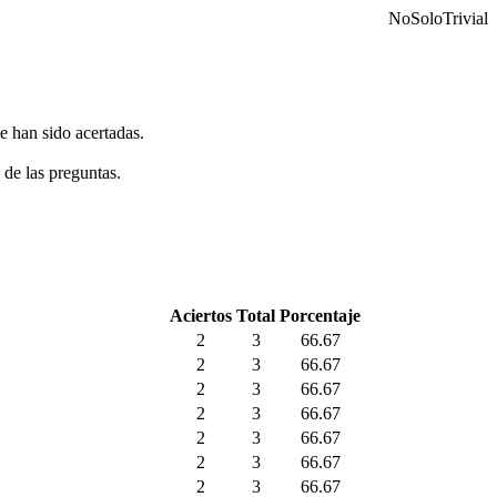
NoSoloTrivial
e han sido acertadas.
 de las preguntas.
Aciertos
Total
Porcentaje
2
3
66.67
2
3
66.67
2
3
66.67
2
3
66.67
2
3
66.67
2
3
66.67
2
3
66.67