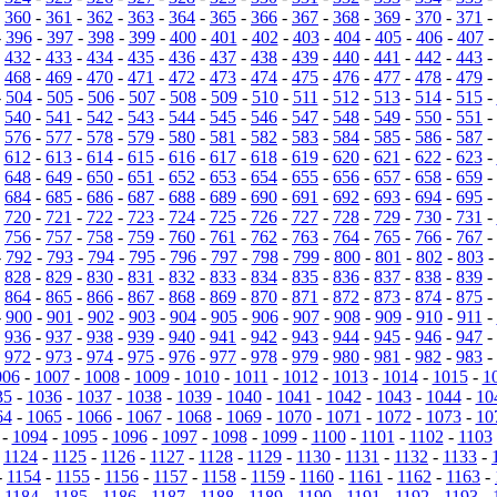
-
360
-
361
-
362
-
363
-
364
-
365
-
366
-
367
-
368
-
369
-
370
-
371
-
-
396
-
397
-
398
-
399
-
400
-
401
-
402
-
403
-
404
-
405
-
406
-
407
-
432
-
433
-
434
-
435
-
436
-
437
-
438
-
439
-
440
-
441
-
442
-
443
-
-
468
-
469
-
470
-
471
-
472
-
473
-
474
-
475
-
476
-
477
-
478
-
479
-
-
504
-
505
-
506
-
507
-
508
-
509
-
510
-
511
-
512
-
513
-
514
-
515
-
-
540
-
541
-
542
-
543
-
544
-
545
-
546
-
547
-
548
-
549
-
550
-
551
-
-
576
-
577
-
578
-
579
-
580
-
581
-
582
-
583
-
584
-
585
-
586
-
587
-
-
612
-
613
-
614
-
615
-
616
-
617
-
618
-
619
-
620
-
621
-
622
-
623
-
-
648
-
649
-
650
-
651
-
652
-
653
-
654
-
655
-
656
-
657
-
658
-
659
-
-
684
-
685
-
686
-
687
-
688
-
689
-
690
-
691
-
692
-
693
-
694
-
695
-
-
720
-
721
-
722
-
723
-
724
-
725
-
726
-
727
-
728
-
729
-
730
-
731
-
-
756
-
757
-
758
-
759
-
760
-
761
-
762
-
763
-
764
-
765
-
766
-
767
-
-
792
-
793
-
794
-
795
-
796
-
797
-
798
-
799
-
800
-
801
-
802
-
803
-
828
-
829
-
830
-
831
-
832
-
833
-
834
-
835
-
836
-
837
-
838
-
839
-
-
864
-
865
-
866
-
867
-
868
-
869
-
870
-
871
-
872
-
873
-
874
-
875
-
-
900
-
901
-
902
-
903
-
904
-
905
-
906
-
907
-
908
-
909
-
910
-
911
-
-
936
-
937
-
938
-
939
-
940
-
941
-
942
-
943
-
944
-
945
-
946
-
947
-
-
972
-
973
-
974
-
975
-
976
-
977
-
978
-
979
-
980
-
981
-
982
-
983
-
006
-
1007
-
1008
-
1009
-
1010
-
1011
-
1012
-
1013
-
1014
-
1015
-
1
35
-
1036
-
1037
-
1038
-
1039
-
1040
-
1041
-
1042
-
1043
-
1044
-
10
64
-
1065
-
1066
-
1067
-
1068
-
1069
-
1070
-
1071
-
1072
-
1073
-
10
-
1094
-
1095
-
1096
-
1097
-
1098
-
1099
-
1100
-
1101
-
1102
-
1103
-
1124
-
1125
-
1126
-
1127
-
1128
-
1129
-
1130
-
1131
-
1132
-
1133
-
-
1154
-
1155
-
1156
-
1157
-
1158
-
1159
-
1160
-
1161
-
1162
-
1163
-
-
1184
-
1185
-
1186
-
1187
-
1188
-
1189
-
1190
-
1191
-
1192
-
1193
-