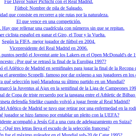
Fue Davor Suker Pichichi con el Real Madrid.
Fútbol: Nombre de pila de Salgado.
dad que consiste en recorrer a pie rutas por la naturaleza.
El que vence en una competición.
 Hay que rellenar una cuadrícula con números sin que se repitan.
er ciclista español en ganar el Giro, el Tour y la Vuelta.
Según la FIFA, mejor jugador de fútbol en 2004.
Vicepresidente del Real Madrid en 2006.
 puntos perdió el Joventut ante los Lakers en el Open McDonald's de 
ncesto: ¿Por qué se retrasó la final de la Euroliga 1997?
ó el Atlético de Madrid en semifinales para jugar la final de la Recopa
a el argentino Scopelli, famoso por dar oxígeno a sus jugadores en los
ra qué selección jugó Maradona su último partido en un Mundial?
 marcó la Juventus al Ajax en la semifinal de la Liga de Campeones 19
nal de Copa de triste recuerdo por la tangana entre el Athletic de Bilbao
iseta defendía Stielike cuando volvió a jugar frente al Real Madrid?
el Atlético de Madrid se tuvo que retirar por una enfermedad en la rodi
é jugador se hizo famoso por entablar un pleito con la UEFA?
idente acompañó a Jesús Gil a una cura de adelgazamiento en Suiza?
: ¿Qué tres letras lleva el escudo de la selección francesa?
én fue el máximo goleador en el Mundial sub-20 de Catar 1995?