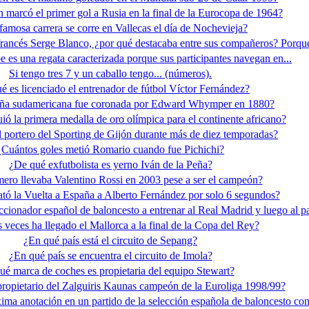
 marcó el primer gol a Rusia en la final de la Eurocopa de 1964?
amosa carrera se corre en Vallecas el día de Nochevieja?
francés Serge Blanco, ¿por qué destacaba entre sus compañeros? Porque
es una regata caracterizada porque sus participantes navegan en...
Si tengo tres 7 y un caballo tengo... (números).
é es licenciado el entrenador de fútbol Víctor Fernández?
ña sudamericana fue coronada por Edward Whymper en 1880?
ió la primera medalla de oro olímpica para el continente africano?
l portero del Sporting de Gijón durante más de diez temporadas?
¿Cuántos goles metió Romario cuando fue Pichichi?
¿De qué exfutbolista es yerno Iván de la Peña?
ro llevaba Valentino Rossi en 2003 pese a ser el campeón?
tó la Vuelta a España a Alberto Fernández por solo 6 segundos?
ccionador español de baloncesto a entrenar al Real Madrid y luego al p
 veces ha llegado el Mallorca a la final de la Copa del Rey?
¿En qué país está el circuito de Sepang?
¿En qué país se encuentra el circuito de Imola?
ué marca de coches es propietaria del equipo Stewart?
propietario del Zalguiris Kaunas campeón de la Euroliga 1998/99?
ima anotación en un partido de la selección española de baloncesto co