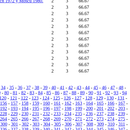
nich 1972 y Moscú 1980.
2
3
66.67
2
3
66.67
2
3
66.67
2
3
66.67
2
3
66.67
2
3
66.67
2
3
66.67
2
3
66.67
2
3
66.67
2
3
66.67
2
3
66.67
2
3
66.67
-
34
-
35
-
36
-
37
-
38
-
39
-
40
-
41
-
42
-
43
-
44
-
45
-
46
-
47
-
48
-
9
-
80
-
81
-
82
-
83
-
84
-
85
-
86
-
87
-
88
-
89
-
90
-
91
-
92
-
93
-
94
120
-
121
-
122
-
123
-
124
-
125
-
126
-
127
-
128
-
129
-
130
-
131
-
156
-
157
-
158
-
159
-
160
-
161
-
162
-
163
-
164
-
165
-
166
-
167
-
192
-
193
-
194
-
195
-
196
-
197
-
198
-
199
-
200
-
201
-
202
-
203
-
228
-
229
-
230
-
231
-
232
-
233
-
234
-
235
-
236
-
237
-
238
-
239
-
264
-
265
-
266
-
267
-
268
-
269
-
270
-
271
-
272
-
273
-
274
-
275
-
-
300
-
301
-
302
-
303
-
304
-
305
-
306
-
307
-
308
-
309
-
310
-
311
-
336
-
337
-
338
-
339
-
340
-
341
-
342
-
343
-
344
-
345
-
346
-
347
-