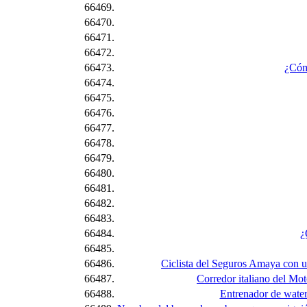
66469.
66470.
66471.
66472.
66473.
¿Cóm
66474.
66475.
66476.
66477.
66478.
66479.
66480.
66481.
66482.
66483.
66484.
¿
66485.
66486.
Ciclista del Seguros Amaya con u
66487.
Corredor italiano del Mot
66488.
Entrenador de water