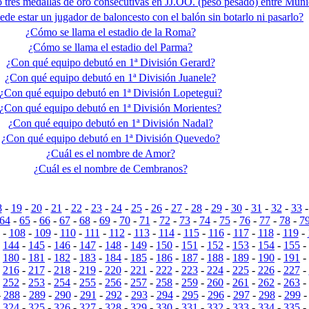
tres medallas de oro consecutivas en JJ.OO. (peso pesado) entre Mu
de estar un jugador de baloncesto con el balón sin botarlo ni pasarlo?
¿Cómo se llama el estadio de la Roma?
¿Cómo se llama el estadio del Parma?
¿Con qué equipo debutó en 1ª División Gerard?
¿Con qué equipo debutó en 1ª División Juanele?
¿Con qué equipo debutó en 1ª División Lopetegui?
¿Con qué equipo debutó en 1ª División Morientes?
¿Con qué equipo debutó en 1ª División Nadal?
¿Con qué equipo debutó en 1ª División Quevedo?
¿Cuál es el nombre de Amor?
¿Cuál es el nombre de Cembranos?
8
-
19
-
20
-
21
-
22
-
23
-
24
-
25
-
26
-
27
-
28
-
29
-
30
-
31
-
32
-
33
64
-
65
-
66
-
67
-
68
-
69
-
70
-
71
-
72
-
73
-
74
-
75
-
76
-
77
-
78
-
7
-
108
-
109
-
110
-
111
-
112
-
113
-
114
-
115
-
116
-
117
-
118
-
119
-
-
144
-
145
-
146
-
147
-
148
-
149
-
150
-
151
-
152
-
153
-
154
-
155
-
-
180
-
181
-
182
-
183
-
184
-
185
-
186
-
187
-
188
-
189
-
190
-
191
-
-
216
-
217
-
218
-
219
-
220
-
221
-
222
-
223
-
224
-
225
-
226
-
227
-
-
252
-
253
-
254
-
255
-
256
-
257
-
258
-
259
-
260
-
261
-
262
-
263
-
-
288
-
289
-
290
-
291
-
292
-
293
-
294
-
295
-
296
-
297
-
298
-
299
-
324
-
325
-
326
-
327
-
328
-
329
-
330
-
331
-
332
-
333
-
334
-
335
-