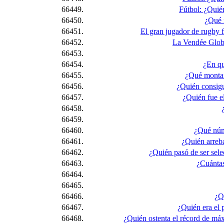
66449.
Fútbol: ¿Quién
66450.
¿Qué f
66451.
El gran jugador de rugby 
66452.
La Vendée Globe 
66453.
66454.
¿En qu
66455.
¿Qué monta
66456.
¿Quién consigu
66457.
¿Quién fue e
66458.
66459.
66460.
¿Qué núme
66461.
¿Quién arreba
66462.
¿Quién pasó de ser sele
66463.
¿Cuántas
66464.
66465.
66466.
¿Q
66467.
¿Quién era el 
66468.
¿Quién ostenta el récord de máx