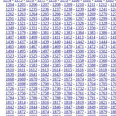
1204
-
1205
-
1206
-
1207
-
1208
-
1209
-
1210
-
1211
-
1212
-
12
1233
-
1234
-
1235
-
1236
-
1237
-
1238
-
1239
-
1240
-
1241
-
12
1262
-
1263
-
1264
-
1265
-
1266
-
1267
-
1268
-
1269
-
1270
-
12
1291
-
1292
-
1293
-
1294
-
1295
-
1296
-
1297
-
1298
-
1299
-
13
1320
-
1321
-
1322
-
1323
-
1324
-
1325
-
1326
-
1327
-
1328
-
13
1349
-
1350
-
1351
-
1352
-
1353
-
1354
-
1355
-
1356
-
1357
-
13
1378
-
1379
-
1380
-
1381
-
1382
-
1383
-
1384
-
1385
-
1386
-
13
1407
-
1408
-
1409
-
1410
-
1411
-
1412
-
1413
-
1414
-
1415
-
14
1436
-
1437
-
1438
-
1439
-
1440
-
1441
-
1442
-
1443
-
1444
-
14
1465
-
1466
-
1467
-
1468
-
1469
-
1470
-
1471
-
1472
-
1473
-
14
1494
-
1495
-
1496
-
1497
-
1498
-
1499
-
1500
-
1501
-
1502
-
15
1523
-
1524
-
1525
-
1526
-
1527
-
1528
-
1529
-
1530
-
1531
-
15
1552
-
1553
-
1554
-
1555
-
1556
-
1557
-
1558
-
1559
-
1560
-
15
1581
-
1582
-
1583
-
1584
-
1585
-
1586
-
1587
-
1588
-
1589
-
15
1610
-
1611
-
1612
-
1613
-
1614
-
1615
-
1616
-
1617
-
1618
-
16
1639
-
1640
-
1641
-
1642
-
1643
-
1644
-
1645
-
1646
-
1647
-
16
1668
-
1669
-
1670
-
1671
-
1672
-
1673
-
1674
-
1675
-
1676
-
16
1697
-
1698
-
1699
-
1700
-
1701
-
1702
-
1703
-
1704
-
1705
-
17
1726
-
1727
-
1728
-
1729
-
1730
-
1731
-
1732
-
1733
-
1734
-
17
1755
-
1756
-
1757
-
1758
-
1759
-
1760
-
1761
-
1762
-
1763
-
17
1784
-
1785
-
1786
-
1787
-
1788
-
1789
-
1790
-
1791
-
1792
-
17
1813
-
1814
-
1815
-
1816
-
1817
-
1818
-
1819
-
1820
-
1821
-
18
1842
-
1843
-
1844
-
1845
-
1846
-
1847
-
1848
-
1849
-
1850
-
18
1871
-
1872
-
1873
-
1874
-
1875
-
1876
-
1877
-
1878
-
1879
-
18