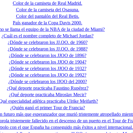
Color de la camiseta de Real Madrid.
Color de la camiseta del Osasuna.
Color del pantalón del Real Betis.
País ganador de la Copa Davis 2000.
o se llama el equipo de la NBA de la ciudad de Miami?
¿Cuál es el nombre completo de Michael Jordan?
¿Dónde se celebraron los JJ.OO. de 1960?
¿Dónde se celebraron los JJ.OO. de 1988?
¿Dónde se celebraron los JJOO de 1896?
¿Dónde se celebraron los JJOO de 1904?
¿Dónde se celebraron los JJOO de 1932?
¿Dónde se celebraron los JJOO de 1992?
¿Dónde se celebraron los JJOO del 2000?
¿Qué deporte practicaba Faustino Rupérez?
¿Qué deporte practicaba Miroslav Mecir?
Qué especialidad atlética practicaba Ulrike Meifarth?
¿Quién ganó el primer Tour de Francia?
n futuro más que esperanzador que murió tristemente atropellado mient
orola tristemente fallecido en el descenso de un puerto en el Tour de Fr
polo con el que España ha conseguido más éxitos a nivel internacional.