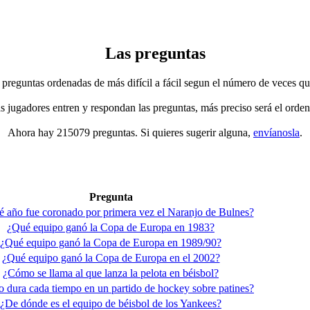
Las preguntas
 preguntas ordenadas de más difícil a fácil segun el número de veces qu
jugadores entren y respondan las preguntas, más preciso será el orden
Ahora hay 215079 preguntas. Si quieres sugerir alguna,
envíanosla
.
Pregunta
é año fue coronado por primera vez el Naranjo de Bulnes?
¿Qué equipo ganó la Copa de Europa en 1983?
¿Qué equipo ganó la Copa de Europa en 1989/90?
¿Qué equipo ganó la Copa de Europa en el 2002?
¿Cómo se llama al que lanza la pelota en béisbol?
 dura cada tiempo en un partido de hockey sobre patines?
¿De dónde es el equipo de béisbol de los Yankees?