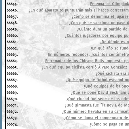
66655.
En 2004 las Olimpiad
66656.
¿En qué aparato te puntuarán más si haces correctame
66657.
¿Cómo se denomina el jugárse
66658.
¿Con qué se sanciona un pase d
66659.
¿Cuánto dura un partido de 
66660.
¿Cuántos jugadores por equipo pu
66661.
¿De dónde es or
66662.
¿En qué año se fundó
66663.
En números redondos, ¿cuántos centímetros
66664.
Entrenador de los Chicago Bulls impuesto po
66665.
¿En qué equipo ciclista corrió Álvaro González
66666.
¿Qué ciclista era 
66667.
¿Qué equipo de fútbol español nu
66668.
¿Qué equipos de balonc
66669.
¿Qué se pone David Beckham p
66670.
¿Qué ciudad fue sede de los pri
66671.
¿Qué gimnasta fue "la novia de Mo
66672.
¿Qué número llevaba en su camiseta
66673.
¿Cómo se llama el campeonato de t
66674.
¿Cómo se paga en un