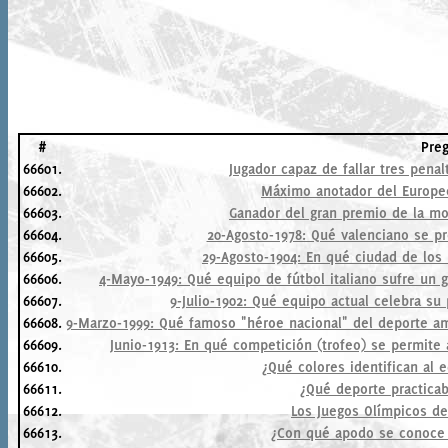
#
Pre
66601.
Jugador capaz de fallar tres pena
66602.
Máximo anotador del Europeo
66603.
Ganador del gran premio de la mo
66604.
20-Agosto-1978: Qué valenciano se 
66605.
29-Agosto-1904: En qué ciudad de los
66606.
4-Mayo-1949: Qué equipo de fútbol italiano sufre un g
66607.
9-Julio-1902: Qué equipo actual celebra su
66608.
9-Marzo-1999: Qué famoso "héroe nacional" del deporte a
66609.
Junio-1913: En qué competición (trofeo) se permite
66610.
¿Qué colores identifican al 
66611.
¿Qué deporte practicab
66612.
Los Juegos Olímpicos de
66613.
¿Con qué apodo se conoce a