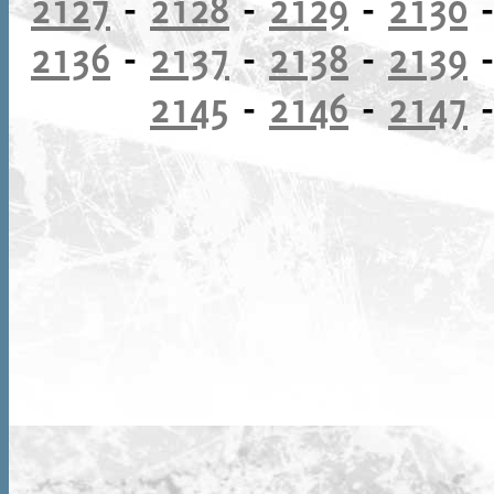
2127
-
2128
-
2129
-
2130
2136
-
2137
-
2138
-
2139
2145
-
2146
-
2147