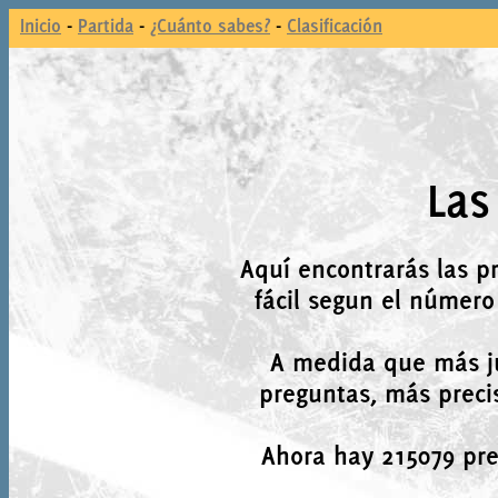
Inicio
-
Partida
-
¿Cuánto sabes?
-
Clasificación
Las
Aquí encontrarás las p
fácil segun el número
A medida que más j
preguntas, más precis
Ahora hay 215079 preg