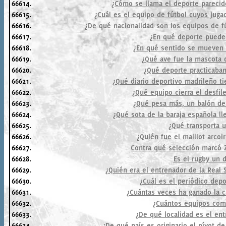
66614.
¿Cómo se llama el deporte parecid
66615.
¿Cuál es el equipo de fútbol cuyos jug
66616.
¿De qué nacionalidad son los equipos de fút
66617.
¿En qué deporte puede 
66618.
¿En qué sentido se mueven 
66619.
¿Qué ave fue la mascota 
66620.
¿Qué deporte practicaban
66621.
¿Qué diario deportivo madrileño t
66622.
¿Qué equipo cierra el desfil
66623.
¿Qué pesa más, un balón de
66624.
¿Qué sota de la baraja española l
66625.
¿Qué transporta u
66626.
¿Quién fue el maillot arcoi
66627.
Contra qué selección marcó Z
66628.
Es el rugby un 
66629.
¿Quién era el entrenador de la Real 
66630.
¿Cuál es el periódico dep
66631.
¿Cuántas veces ha ganado la 
66632.
¿Cuántos equipos com
66633.
¿De qué localidad es el ent
66634.
¿De qué país es originario el pívot d