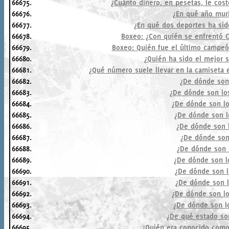
66675.
¿Cuánto dinero, en pesetas, le cost
66676.
¿En qué año mur
66677.
¿En qué dos deportes ha sid
66678.
Boxeo: ¿Con quién se enfrentó C
66679.
Boxeo: Quién fue el último campeó
66680.
¿Quién ha sido el mejor s
66681.
¿Qué número suele llevar en la camiseta e
66682.
¿De dónde son 
66683.
¿De dónde son lo
66684.
¿De dónde son lo
66685.
¿De dónde son l
66686.
¿De dónde son l
66687.
¿De dónde son 
66688.
¿De dónde son l
66689.
¿De dónde son l
66690.
¿De dónde son l
66691.
¿De dónde son l
66692.
¿De dónde son lo
66693.
¿De dónde son lo
66694.
¿De qué estado son
66695.
¿Quién era conocido como