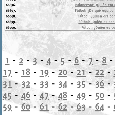
66696.
Baloncesto: ¿Quién era
66697.
Fútbol: ¿De qué equipo
66698.
Fútbol: ¿Quién era co
66699.
Fútbol: ¿Quién es con
66700.
Fútbol: ¿Quién es c
1
-
2
-
3
-
4
-
5
-
6
-
7
-
8
17
-
18
-
19
-
20
-
21
-
22
-
31
-
32
-
33
-
34
-
35
-
36
-
45
-
46
-
47
-
48
-
49
-
50
-
59
-
60
-
61
-
62
-
63
-
64
-