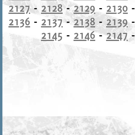
2127
-
2128
-
2129
-
2130
2136
-
2137
-
2138
-
2139
2145
-
2146
-
2147