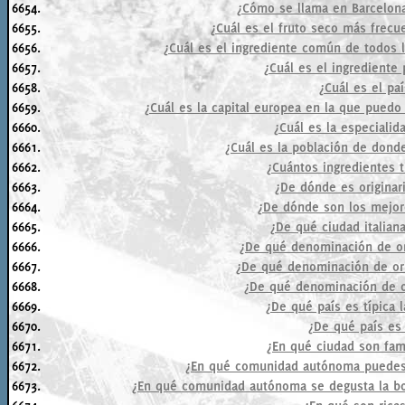
6654.
¿Cómo se llama en Barcelona
6655.
¿Cuál es el fruto seco más frecue
6656.
¿Cuál es el ingrediente común de todos l
6657.
¿Cuál es el ingrediente 
6658.
¿Cuál es el pa
6659.
¿Cuál es la capital europea en la que puedo
6660.
¿Cuál es la especialid
6661.
¿Cuál es la población de dond
6662.
¿Cuántos ingredientes t
6663.
¿De dónde es originari
6664.
¿De dónde son los mejor
6665.
¿De qué ciudad italiana
6666.
¿De qué denominación de or
6667.
¿De qué denominación de ori
6668.
¿De qué denominación de or
6669.
¿De qué país es típica l
6670.
¿De qué país es 
6671.
¿En qué ciudad son fam
6672.
¿En qué comunidad autónoma puedes
6673.
¿En qué comunidad autónoma se degusta la bor