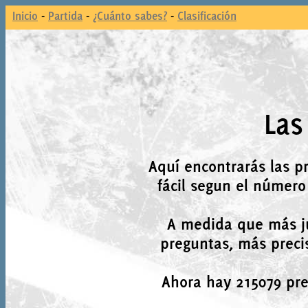
Inicio
-
Partida
-
¿Cuánto sabes?
-
Clasificación
Las
Aquí encontrarás las p
fácil segun el número
A medida que más j
preguntas, más precis
Ahora hay 215079 preg