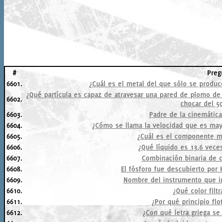
#
Preg
6601.
¿Cuál es el metal del que sólo se produ
¿Qué partícula es capaz de atravesar una pared de plomo de
6602.
chocar del 5
6603.
Padre de la cinemática
6604.
¿Cómo se llama la velocidad que es may
6605.
¿Cuál es el componente ma
6606.
¿Qué líquido es 13,6 vec
6607.
Combinación binaria de 
6608.
El fósforo fue descubierto por
6609.
Nombre del instrumento que in
6610.
¿Qué color filt
6611.
¿Por qué principio flo
6612.
¿Con qué letra griega se