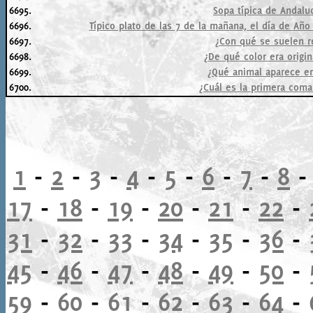
6695.
Sopa típica de Andalu
6696.
Típico plato de las 7 de la mañana, el día de Año 
6697.
¿Con qué se suelen re
6698.
¿De qué color era origi
6699.
¿Qué animal aparece en
6700.
¿Cuál es la primera coma
1
-
2
-
3
-
4
-
5
-
6
-
7
-
8
17
-
18
-
19
-
20
-
21
-
22
-
31
-
32
-
33
-
34
-
35
-
36
-
45
-
46
-
47
-
48
-
49
-
50
-
59
-
60
-
61
-
62
-
63
-
64
-