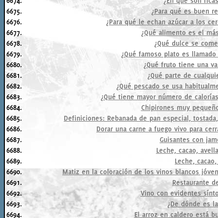
6674.
¿En qué son rica
6675.
¿Para qué es buen r
6676.
¿Para qué le echan azúcar a los ce
6677.
¿Qué alimento es el más
6678.
¿Qué dulce se come 
6679.
¿Qué famoso plato es llamado 
6680.
¿Qué fruto tiene una va
6681.
¿Qué parte de cualqui
6682.
¿Qué pescado se usa habitualmen
6683.
¿Qué tiene mayor número de calorías,
6684.
Chipirones muy pequeño
6685.
Definiciones: Rebanada de pan especial, tostad
6686.
Dorar una carne a fuego vivo para cerr
6687.
Guisantes con jamó
6688.
Leche, cacao, avella
6689.
Leche, cacao, 
6690.
Matiz en la coloración de los vinos blancos jóven
6691.
Restaurante de
6692.
Vino con evidentes sínt
6693.
¿De dónde es la
6694.
El arroz en caldero está b