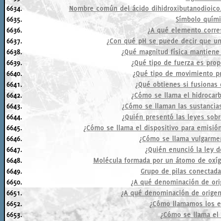
6634.
Nombre común del ácido dihidroxibutanodioico.
6635.
Símbolo quími
6636.
¿A qué elemento corre
6637.
¿Con qué pH se puede decir que un
6638.
¿Qué magnitud física mantiene
6639.
¿Qué tipo de fuerza es prop
6640.
¿Qué tipo de movimiento pr
6641.
¿Qué obtienes si fusionas
6642.
¿Cómo se llama el hidrocar
6643.
¿Cómo se llaman las sustancia
6644.
¿Quién presentó las leyes sobr
6645.
¿Cómo se llama el dispositivo para emisió
6646.
¿Cómo se llama vulgarmen
6647.
¿Quién enunció la ley d
6648.
Molécula formada por un átomo de oxíg
6649.
Grupo de pilas conectada
6650.
¿A qué denominación de ori
6651.
¿A qué denominación de origen
6652.
¿Cómo llamamos los e
6653.
¿Cómo se llama el 