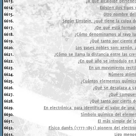
6613.
¿A qué alcaloide pertene
6614.
Existen dos tipos 
6615.
Otro nombre del
6616.
Según Einstein, ¿qué tiene la culpa 
6617.
¿De qué está formad
6618.
¿Cómo denominamos al rayo lu
6619.
¿Qué tanto por ciento 
6620.
Los gases nobles son: xenón, ar
6621.
¿Cómo se llama la distancia entre las cr
6622.
¿En qué año se introdujo en 
6623.
En un movimiento rectil
6624.
Número atómic
6625.
¿Cuántos elementos químico
6626.
¿Qué se desplaza a 5
6627.
¿Qué compues
6628.
¿Qué tanto por cierto d
6629.
En electrónica, para identificar el valor de una
6630.
Símbolo químico del eleme
6631.
El más simple de lo
6632.
Físico danés (1777-1851) pionero del electr
6633.
Ligo menos