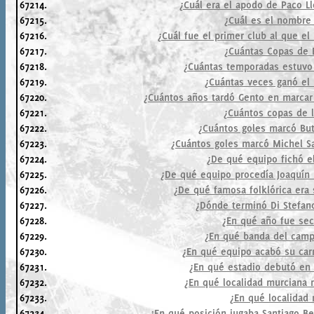
67214.
¿Cuál era el apodo de Paco Ll
67215.
¿Cuál es el nombre 
67216.
¿Cuál fue el primer club al que el
67217.
¿Cuántas Copas de 
67218.
¿Cuántas temporadas estuvo 
67219.
¿Cuántas veces ganó el 
67220.
¿Cuántos años tardó Gento en marcar
67221.
¿Cuántos copas de l
67222.
¿Cuántos goles marcó But
67223.
¿Cuántos goles marcó Michel S
67224.
¿De qué equipo fichó e
67225.
¿De qué equipo procedía Joaquín 
67226.
¿De qué famosa folklórica era
67227.
¿Dónde terminó Di Stefan
67228.
¿En qué año fue sec
67229.
¿En qué banda del campo
67230.
¿En qué equipo acabó su carr
67231.
¿En qué estadio debutó en 
67232.
¿En qué localidad murciana 
67233.
¿En qué localidad 
67234.
¿En qué posición jugaba Santiago B