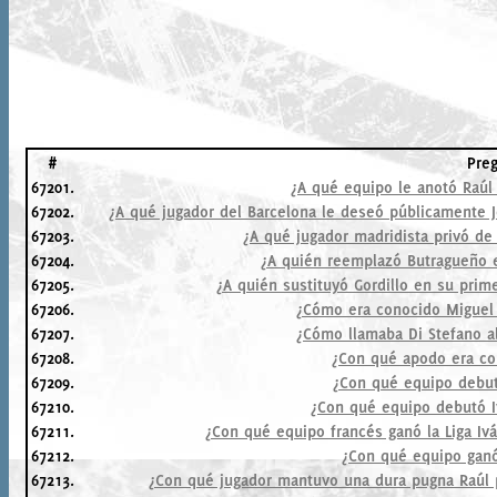
#
Pre
67201.
¿A qué equipo le anotó Raúl 
67202.
¿A qué jugador del Barcelona le deseó públicamente Jo
67203.
¿A qué jugador madridista privó de
67204.
¿A quién reemplazó Butragueño e
67205.
¿A quién sustituyó Gordillo en su prim
67206.
¿Cómo era conocido Miguel
67207.
¿Cómo llamaba Di Stefano a
67208.
¿Con qué apodo era co
67209.
¿Con qué equipo debut
67210.
¿Con qué equipo debutó I
67211.
¿Con qué equipo francés ganó la Liga I
67212.
¿Con qué equipo ganó
67213.
¿Con qué jugador mantuvo una dura pugna Raúl p