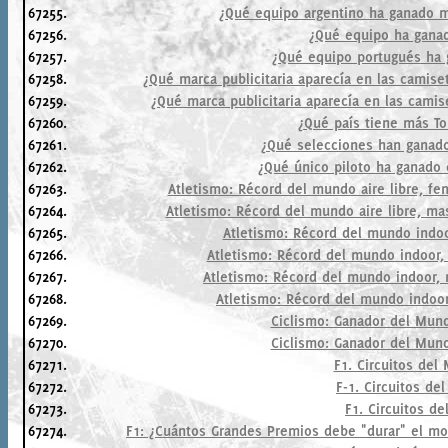
67255.
¿Qué equipo argentino ha ganado m
67256.
¿Qué equipo ha ganad
67257.
¿Qué equipo portugués ha 
67258.
¿Qué marca publicitaria aparecía en las camis
67259.
¿Qué marca publicitaria aparecía en las cami
67260.
¿Qué país tiene más To
67261.
¿Qué selecciones han ganad
67262.
¿Qué único piloto ha ganado
67263.
Atletismo: Récord del mundo aire libre, fe
67264.
Atletismo: Récord del mundo aire libre, mas
67265.
Atletismo: Récord del mundo indoo
67266.
Atletismo: Récord del mundo indoor, 
67267.
Atletismo: Récord del mundo indoor, m
67268.
Atletismo: Récord del mundo indoor,
67269.
Ciclismo: Ganador del Mund
67270.
Ciclismo: Ganador del Mund
67271.
F1. Circuitos del
67272.
F-1. Circuitos de
67273.
F1. Circuitos de
67274.
F1: ¿Cuántos Grandes Premios debe "durar" el mot