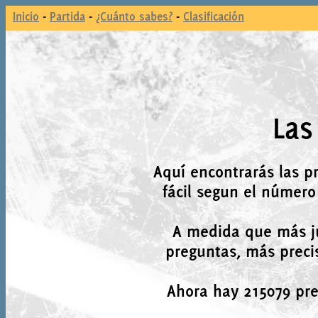
Inicio
-
Partida
-
¿Cuánto sabes?
-
Clasificación
Las
Aquí encontrarás las p
fácil segun el número
A medida que más j
preguntas, más precis
Ahora hay 215079 preg