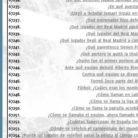
67235.
¿En qué puesto
67236.
¿Llegó a debutar Ismael Urzaiz en
67237.
¿Qué entrenador hizo debu
67238.
¿Qué jugador del Real Madrid pasó
67239.
¿Qué jugador del Real Mad
67240.
¿Qué jugador llegó al Real Madrid a c
67241.
¿Qué parentesco tienen P
67242.
¿Qué portero le quitó la titu
67243.
¿Quién fue el primer portero 
67244.
Ante qué equipo debutó Alberto Rive
67245.
Contra qué equipo se dispu
67246.
Formó Zoco parte del R
67247.
Fútbol: ¿Cuáles eran los nom
67248.
¿Cómo llaman en Lati
67249.
¿Cómo se llama la liga 
67250.
¿Cómo se llama la patrulla acrobá
67251.
¿Cómo se llamaba el equipo, ahora llamado 
67252.
¿Cuántas Supercopas de España tien
67253.
¿Dónde se celebró el campeonato del mund
67254.
¿Puede un jugador de voleibol pasar la pelota al campo c