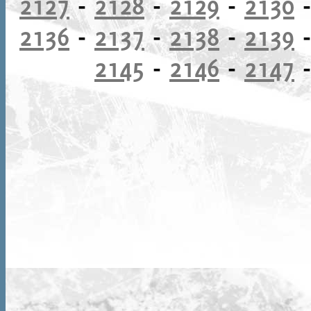
2127
-
2128
-
2129
-
2130
2136
-
2137
-
2138
-
2139
2145
-
2146
-
2147