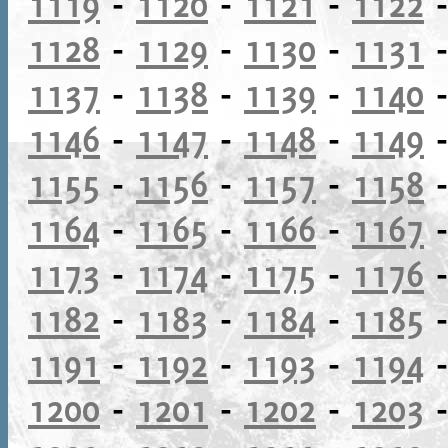
1119
-
1120
-
1121
-
1122
1128
-
1129
-
1130
-
1131
1137
-
1138
-
1139
-
1140
1146
-
1147
-
1148
-
1149
1155
-
1156
-
1157
-
1158
1164
-
1165
-
1166
-
1167
1173
-
1174
-
1175
-
1176
1182
-
1183
-
1184
-
1185
1191
-
1192
-
1193
-
1194
1200
-
1201
-
1202
-
1203