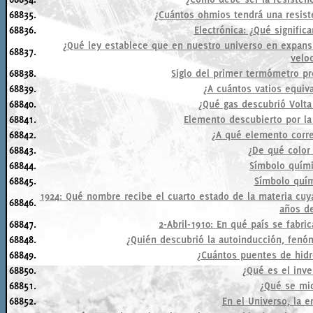
68835.
¿Cuántos ohmios tendrá una resiste
68836.
Electrónica: ¿Qué significa
¿Qué ley establece que en nuestro universo en expansi
68837.
velo
68838.
Siglo del primer termómetro pr
68839.
¿A cuántos vatios equi
68840.
¿Qué gas descubrió Volta
68841.
Elemento descubierto por la 
68842.
¿A qué elemento corr
68843.
¿De qué color
68844.
Símbolo quími
68845.
Símbolo quím
1924: Qué nombre recibe el cuarto estado de la materia cuy
68846.
años d
68847.
2-Abril-1910: En qué país se fabric
68848.
¿Quién descubrió la autoinducción, fen
68849.
¿Cuántos puentes de hid
68850.
¿Qué es el inve
68851.
¿Qué se mid
68852.
En el Universo, la e