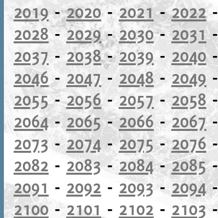
2019
-
2020
-
2021
-
2022
2028
-
2029
-
2030
-
2031
2037
-
2038
-
2039
-
2040
2046
-
2047
-
2048
-
2049
2055
-
2056
-
2057
-
2058
2064
-
2065
-
2066
-
2067
2073
-
2074
-
2075
-
2076
2082
-
2083
-
2084
-
2085
2091
-
2092
-
2093
-
2094
2100
-
2101
-
2102
-
2103