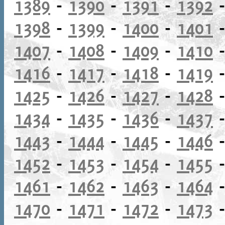
1389
-
1390
-
1391
-
1392
1398
-
1399
-
1400
-
1401
1407
-
1408
-
1409
-
1410
1416
-
1417
-
1418
-
1419
1425
-
1426
-
1427
-
1428
1434
-
1435
-
1436
-
1437
1443
-
1444
-
1445
-
1446
1452
-
1453
-
1454
-
1455
1461
-
1462
-
1463
-
1464
1470
-
1471
-
1472
-
1473