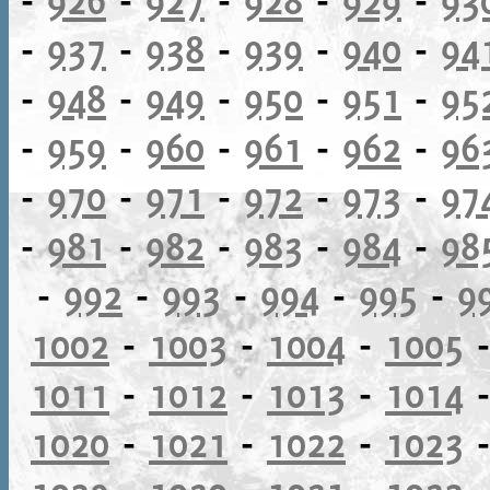
-
937
-
938
-
939
-
940
-
94
-
948
-
949
-
950
-
951
-
95
-
959
-
960
-
961
-
962
-
96
-
970
-
971
-
972
-
973
-
97
-
981
-
982
-
983
-
984
-
98
-
992
-
993
-
994
-
995
-
9
1002
-
1003
-
1004
-
1005
1011
-
1012
-
1013
-
1014
1020
-
1021
-
1022
-
1023