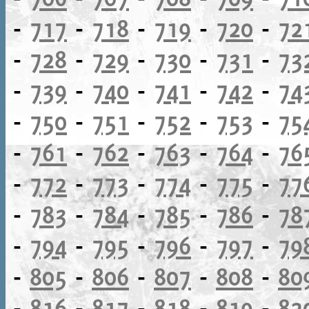
-
717
-
718
-
719
-
720
-
72
-
728
-
729
-
730
-
731
-
73
-
739
-
740
-
741
-
742
-
74
-
750
-
751
-
752
-
753
-
75
-
761
-
762
-
763
-
764
-
76
-
772
-
773
-
774
-
775
-
77
-
783
-
784
-
785
-
786
-
78
-
794
-
795
-
796
-
797
-
79
-
805
-
806
-
807
-
808
-
80
-
816
-
817
-
818
-
819
-
82