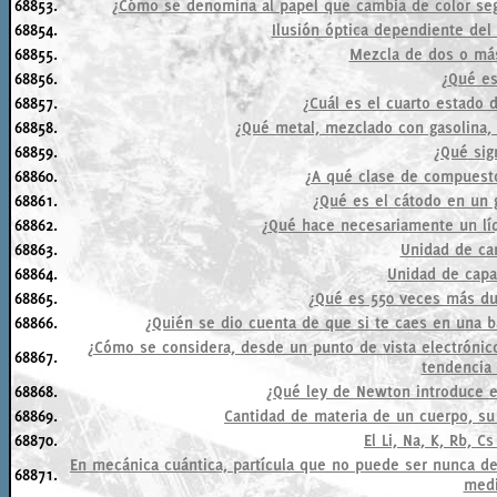
68853.
¿Cómo se denomina al papel que cambia de color segú
68854.
Ilusión óptica dependiente del 
68855.
Mezcla de dos o más
68856.
¿Qué es
68857.
¿Cuál es el cuarto estado 
68858.
¿Qué metal, mezclado con gasolina,
68859.
¿Qué sig
68860.
¿A qué clase de compuesto
68861.
¿Qué es el cátodo en un 
68862.
¿Qué hace necesariamente un líq
68863.
Unidad de ca
68864.
Unidad de capac
68865.
¿Qué es 550 veces más du
68866.
¿Quién se dio cuenta de que si te caes en una b
¿Cómo se considera, desde un punto de vista electrónic
68867.
tendencia 
68868.
¿Qué ley de Newton introduce el
68869.
Cantidad de materia de un cuerpo, su i
68870.
El Li, Na, K, Rb, C
En mecánica cuántica, partícula que no puede ser nunca de
68871.
medi