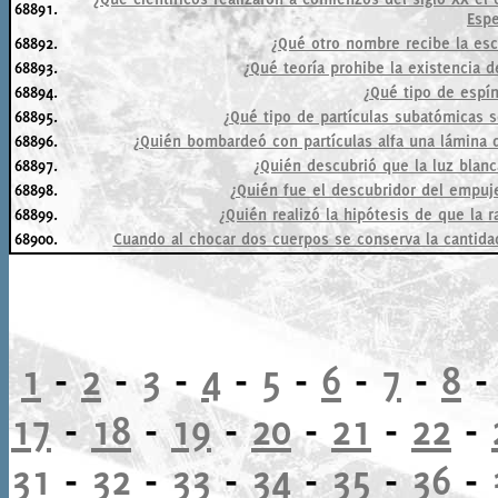
68891.
Espe
68892.
¿Qué otro nombre recibe la esc
68893.
¿Qué teoría prohibe la existencia d
68894.
¿Qué tipo de espín
68895.
¿Qué tipo de partículas subatómicas 
68896.
¿Quién bombardeó con partículas alfa una lámina 
68897.
¿Quién descubrió que la luz blanc
68898.
¿Quién fue el descubridor del empuj
68899.
¿Quién realizó la hipótesis de que la 
68900.
Cuando al chocar dos cuerpos se conserva la cantida
1
-
2
-
3
-
4
-
5
-
6
-
7
-
8
17
-
18
-
19
-
20
-
21
-
22
-
31
-
32
-
33
-
34
-
35
-
36
-