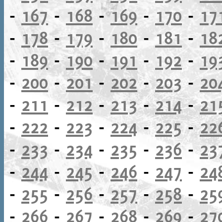
-
167
-
168
-
169
-
170
-
17
-
178
-
179
-
180
-
181
-
18
-
189
-
190
-
191
-
192
-
19
-
200
-
201
-
202
-
203
-
20
-
211
-
212
-
213
-
214
-
21
-
222
-
223
-
224
-
225
-
22
-
233
-
234
-
235
-
236
-
23
-
244
-
245
-
246
-
247
-
24
-
255
-
256
-
257
-
258
-
25
-
266
-
267
-
268
-
269
-
27