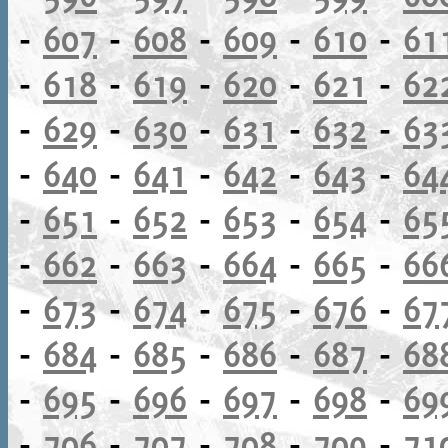
-
607
-
608
-
609
-
610
-
61
-
618
-
619
-
620
-
621
-
62
-
629
-
630
-
631
-
632
-
63
-
640
-
641
-
642
-
643
-
64
-
651
-
652
-
653
-
654
-
65
-
662
-
663
-
664
-
665
-
66
-
673
-
674
-
675
-
676
-
67
-
684
-
685
-
686
-
687
-
68
-
695
-
696
-
697
-
698
-
69
-
706
-
707
-
708
-
709
-
71