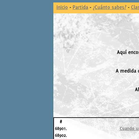
Inicio
-
Partida
-
¿Cuánto sabes?
-
Cla
Aquí enco
A medida q
A
#
68901.
Cuando un
68902.