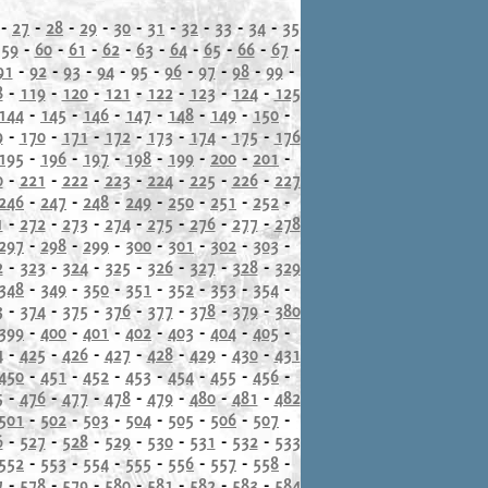
-
27
-
28
-
29
-
30
-
31
-
32
-
33
-
34
-
35
-
59
-
60
-
61
-
62
-
63
-
64
-
65
-
66
-
67
-
91
-
92
-
93
-
94
-
95
-
96
-
97
-
98
-
99
-
8
-
119
-
120
-
121
-
122
-
123
-
124
-
125
144
-
145
-
146
-
147
-
148
-
149
-
150
-
9
-
170
-
171
-
172
-
173
-
174
-
175
-
176
195
-
196
-
197
-
198
-
199
-
200
-
201
-
0
-
221
-
222
-
223
-
224
-
225
-
226
-
227
246
-
247
-
248
-
249
-
250
-
251
-
252
-
1
-
272
-
273
-
274
-
275
-
276
-
277
-
278
297
-
298
-
299
-
300
-
301
-
302
-
303
-
2
-
323
-
324
-
325
-
326
-
327
-
328
-
329
348
-
349
-
350
-
351
-
352
-
353
-
354
-
3
-
374
-
375
-
376
-
377
-
378
-
379
-
380
399
-
400
-
401
-
402
-
403
-
404
-
405
-
4
-
425
-
426
-
427
-
428
-
429
-
430
-
431
450
-
451
-
452
-
453
-
454
-
455
-
456
-
5
-
476
-
477
-
478
-
479
-
480
-
481
-
482
501
-
502
-
503
-
504
-
505
-
506
-
507
-
6
-
527
-
528
-
529
-
530
-
531
-
532
-
533
552
-
553
-
554
-
555
-
556
-
557
-
558
-
7
-
578
-
579
-
580
-
581
-
582
-
583
-
584