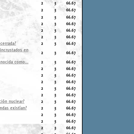
2
3
66.67
2
3
66.67
2
3
66.67
2
3
66.67
2
3
66.67
2
3
66.67
 cerrada?
2
3
66.67
 incrustados en
2
3
66.67
onocida como...
2
3
66.67
2
3
66.67
2
3
66.67
2
3
66.67
2
3
66.67
2
3
66.67
ión nuclear?
2
3
66.67
ndas existían?
2
3
66.67
2
3
66.67
2
3
66.67
2
3
66.67