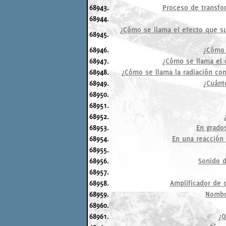
68943.
Proceso de transfo
68944.
¿Cómo se llama el efecto que s
68945.
68946.
¿Cómo 
68947.
¿Cómo se llama el o
68948.
¿Cómo se llama la radiación co
68949.
¿Cuánt
68950.
68951.
68952.
68953.
En grado
68954.
En una reacción 
68955.
68956.
Sonido d
68957.
68958.
Amplificador de 
68959.
Nombre
68960.
68961.
¿Q