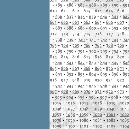
-
585
-
586
-
587
-
588
-
589
-
590
-
59
610
-
611
-
612
-
613
-
614
-
615
-
616
-
-
636
-
637
-
638
-
639
-
640
-
641
-
64
661
-
662
-
663
-
664
-
665
-
666
-
667
-
-
687
-
688
-
689
-
690
-
691
-
692
-
69
712
-
713
-
714
-
715
-
716
-
717
-
718
-
-
738
-
739
-
740
-
741
-
742
-
743
-
74
763
-
764
-
765
-
766
-
767
-
768
-
769
-
-
789
-
790
-
791
-
792
-
793
-
794
-
79
814
-
815
-
816
-
817
-
818
-
819
-
820
-
-
840
-
841
-
842
-
843
-
844
-
845
-
84
865
-
866
-
867
-
868
-
869
-
870
-
871
-
-
891
-
892
-
893
-
894
-
895
-
896
-
89
916
-
917
-
918
-
919
-
920
-
921
-
922
-
-
942
-
943
-
944
-
945
-
946
-
947
-
94
967
-
968
-
969
-
970
-
971
-
972
-
973
-
-
993
-
994
-
995
-
996
-
997
-
998
-
99
1015
-
1016
-
1017
-
1018
-
1019
-
1020
1036
-
1037
-
1038
-
1039
-
1040
-
1041
1057
-
1058
-
1059
-
1060
-
1061
-
1062
1078
-
1079
-
1080
-
1081
-
1082
-
1083
1099
-
1100
-
1101
-
1102
-
1103
-
1104