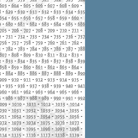
603
-
604
-
605
-
606
-
607
-
608
-
609
-
8
-
629
-
630
-
631
-
632
-
633
-
634
-
635
654
-
655
-
656
-
657
-
658
-
659
-
660
-
9
-
680
-
681
-
682
-
683
-
684
-
685
-
686
705
-
706
-
707
-
708
-
709
-
710
-
711
-
0
-
731
-
732
-
733
-
734
-
735
-
736
-
737
756
-
757
-
758
-
759
-
760
-
761
-
762
-
1
-
782
-
783
-
784
-
785
-
786
-
787
-
788
807
-
808
-
809
-
810
-
811
-
812
-
813
-
2
-
833
-
834
-
835
-
836
-
837
-
838
-
839
858
-
859
-
860
-
861
-
862
-
863
-
864
-
3
-
884
-
885
-
886
-
887
-
888
-
889
-
890
909
-
910
-
911
-
912
-
913
-
914
-
915
-
4
-
935
-
936
-
937
-
938
-
939
-
940
-
941
960
-
961
-
962
-
963
-
964
-
965
-
966
-
5
-
986
-
987
-
988
-
989
-
990
-
991
-
992
009
-
1010
-
1011
-
1012
-
1013
-
1014
-
030
-
1031
-
1032
-
1033
-
1034
-
1035
-
051
-
1052
-
1053
-
1054
-
1055
-
1056
-
072
-
1073
-
1074
-
1075
-
1076
-
1077
-
093
-
1094
-
1095
-
1096
-
1097
-
1098
-
114
-
1115
-
1116
-
1117
-
1118
-
1119
-