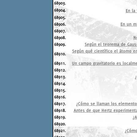
68903.
68904.
En la
68905.
68906.
En un mi
68907.
68908.
N
68909.
Según el teorema de Gauss
Según qué científico el átomo e
68910.
68911.
Un campo gravitatorio es localme
68912.
68913.
¿
68914.
68915.
68916.
68917.
¿Cómo se llaman los elementos
68918.
Antes de que Hertz experimentar
68919.
¿A
68920.
68921.
¿Cómo 