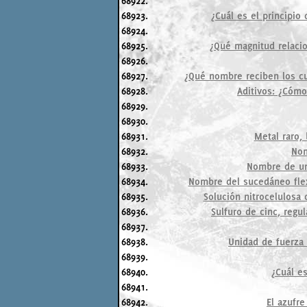
68922.
68923.
¿Cuál es el principio
68924.
68925.
¿Qué magnitud relacio
68926.
68927.
¿Qué nombre reciben los cu
68928.
Aditivos: ¿Cómo
68929.
68930.
68931.
Metal raro,
68932.
Nom
68933.
Nombre de un 
68934.
Nombre del sucedáneo flexi
68935.
Solución nitrocelulosa
68936.
Sulfuro de cinc, regul
68937.
68938.
Unidad de fuerza 
68939.
68940.
¿Cuál es
68941.
68942.
El azufre