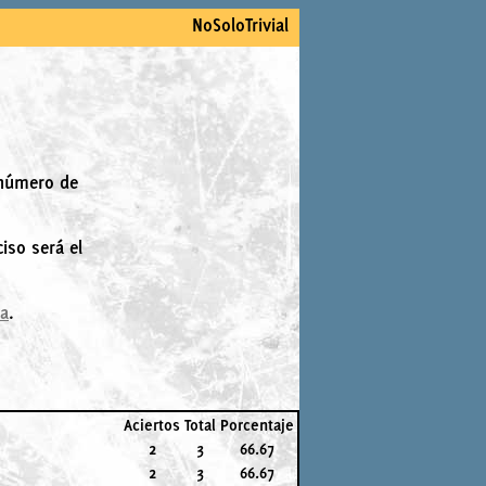
NoSoloTrivial
 número de
iso será el
la
.
Aciertos
Total
Porcentaje
2
3
66.67
2
3
66.67