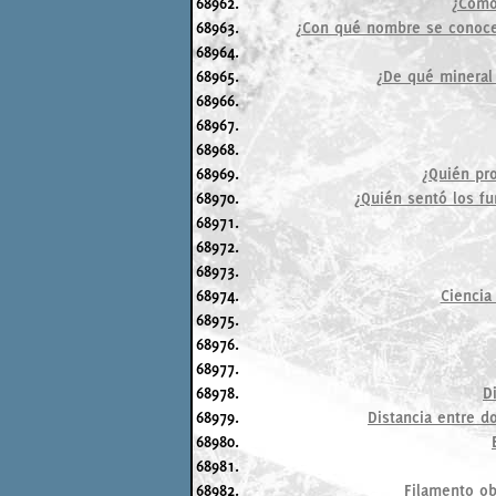
68962.
¿Cómo 
68963.
¿Con qué nombre se conoce 
68964.
68965.
¿De qué mineral 
68966.
68967.
68968.
68969.
¿Quién pr
68970.
¿Quién sentó los fu
68971.
68972.
68973.
68974.
Ciencia
68975.
68976.
68977.
68978.
D
68979.
Distancia entre d
68980.
68981.
68982.
Filamento ob