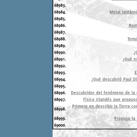
68983.
68984.
Metal lantáni
68985.
68986.
Nomb
68987.
68988.
Temp
68989.
68990.
¿
68991.
¿Qué es
68992.
68993.
E
68994.
¿Qué descubrió Paul Dir
68995.
68996.
Descubridor del fenómeno de la 
68997.
Físico irlandés que propus
Primero en describir la Tierra c
68998.
68999.
Propuso la 
69000.