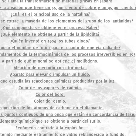
se llama la transformación de materias grasas en jabón?
la aleación que tiene un 55 por ciento de cobre y un 45 por ciento 
¿Cuál es el principal uso de la naftalina?
se extrae la mayoría de los elementos del grupo de los lantánidos?
¿Qué compuesto se obtiene en el proceso Haber?
¿Qué elemento se obtiene a partir de la lipidolita?
¿Quién inventó en 1904 los tubos diodo?
opuso el nombre de fotón para el cuanto de energía radiante?
ndamentos de la termodinámica de los procesos irreversibles en 193
A partir de qué mineral se obtiene el molibdeno.
Aleación de mercurio con otro metal.
Aparato para elevar o impulsar un fluido.
 que estudia las reacciones químicas producidas por la luz.
Color de los vapores de cadmio.
Color del boro.
Color del osmio.
isposición de los átomos de carbono en el diamante.
os puntos contiguos de una onda que están en concordancia de fase.
Elemento químico que se obtiene a partir del rutilo.
Fenómeno contrario a la explosión.
tenido mediante estiramiento de vidrio reblandecido o fundido.