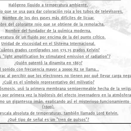
Halógeno líquido a temperatura ambiente.
do que se usa para dar coloración roja a los tubos de televisores.
Nombre de los dos gases más difíciles de licuar.
re del colorante rojo que se obtiene de la remolacha.
Nombre del fundador de la química moderna.
eratura de un fluido por encima de la del punto crítico.
Unidad de viscosidad en el Sistema Internacional.
Cuántos grados centígrados son 373,15 grados Kelvin?
 "light amplification by stimulated emission of radiation"?
¿Quién patentó la dinamita en 1867?
l sonido con frecuencia mayor a 20000 Hz se llama...
ac al percibir que los electrones no tienen por qué llevar carga nega
¿Cuál es el símbolo representativo del milivatio?
ósmosis, usó la primera membrana semipermeable hecha de la vejiga
o por primera vez la hipótesis del efecto invernadero en la atmósfera
omo un gigantesco imán, explicando así el misterioso funcionamiento 
(1600).
escala absoluta de temperaturas, también llamado Lord Kelvin.
¿Qué tipo de señal es un "tren de pulsos"?