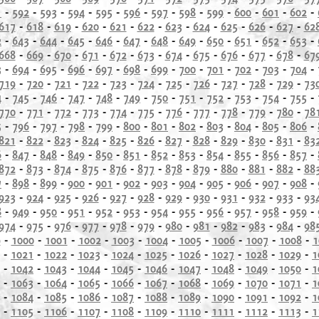
1
-
592
-
593
-
594
-
595
-
596
-
597
-
598
-
599
-
600
-
601
-
602
-
617
-
618
-
619
-
620
-
621
-
622
-
623
-
624
-
625
-
626
-
627
-
62
2
-
643
-
644
-
645
-
646
-
647
-
648
-
649
-
650
-
651
-
652
-
653
-
668
-
669
-
670
-
671
-
672
-
673
-
674
-
675
-
676
-
677
-
678
-
67
3
-
694
-
695
-
696
-
697
-
698
-
699
-
700
-
701
-
702
-
703
-
704
-
719
-
720
-
721
-
722
-
723
-
724
-
725
-
726
-
727
-
728
-
729
-
73
4
-
745
-
746
-
747
-
748
-
749
-
750
-
751
-
752
-
753
-
754
-
755
-
770
-
771
-
772
-
773
-
774
-
775
-
776
-
777
-
778
-
779
-
780
-
78
5
-
796
-
797
-
798
-
799
-
800
-
801
-
802
-
803
-
804
-
805
-
806
-
821
-
822
-
823
-
824
-
825
-
826
-
827
-
828
-
829
-
830
-
831
-
83
6
-
847
-
848
-
849
-
850
-
851
-
852
-
853
-
854
-
855
-
856
-
857
-
872
-
873
-
874
-
875
-
876
-
877
-
878
-
879
-
880
-
881
-
882
-
88
7
-
898
-
899
-
900
-
901
-
902
-
903
-
904
-
905
-
906
-
907
-
908
-
923
-
924
-
925
-
926
-
927
-
928
-
929
-
930
-
931
-
932
-
933
-
93
8
-
949
-
950
-
951
-
952
-
953
-
954
-
955
-
956
-
957
-
958
-
959
-
974
-
975
-
976
-
977
-
978
-
979
-
980
-
981
-
982
-
983
-
984
-
98
9
-
1000
-
1001
-
1002
-
1003
-
1004
-
1005
-
1006
-
1007
-
1008
-
1
-
1021
-
1022
-
1023
-
1024
-
1025
-
1026
-
1027
-
1028
-
1029
-
1
-
1042
-
1043
-
1044
-
1045
-
1046
-
1047
-
1048
-
1049
-
1050
-
1
-
1063
-
1064
-
1065
-
1066
-
1067
-
1068
-
1069
-
1070
-
1071
-
1
-
1084
-
1085
-
1086
-
1087
-
1088
-
1089
-
1090
-
1091
-
1092
-
1
-
1105
-
1106
-
1107
-
1108
-
1109
-
1110
-
1111
-
1112
-
1113
-
1