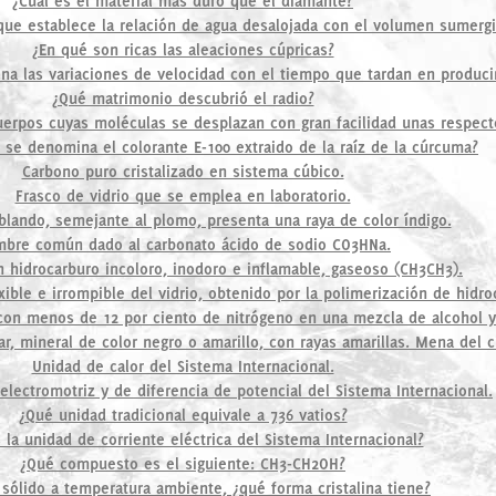
¿Cuál es el material más duro que el diamante?
 que establece la relación de agua desalojada con el volumen sumerg
¿En qué son ricas las aleaciones cúpricas?
na las variaciones de velocidad con el tiempo que tardan en produci
¿Qué matrimonio descubrió el radio?
erpos cuyas moléculas se desplazan con gran facilidad unas respect
 se denomina el colorante E-100 extraido de la raíz de la cúrcuma?
Carbono puro cristalizado en sistema cúbico.
Frasco de vidrio que se emplea en laboratorio.
 blando, semejante al plomo, presenta una raya de color índigo.
bre común dado al carbonato ácido de sodio CO3HNa.
hidrocarburo incoloro, inodoro e inflamable, gaseoso (CH3CH3).
ble e irrompible del vidrio, obtenido por la polimerización de hidro
 con menos de 12 por ciento de nitrógeno en una mezcla de alcohol y
ar, mineral de color negro o amarillo, con rayas amarillas. Mena del c
Unidad de calor del Sistema Internacional.
electromotriz y de diferencia de potencial del Sistema Internacional.
¿Qué unidad tradicional equivale a 736 vatios?
 la unidad de corriente eléctrica del Sistema Internacional?
¿Qué compuesto es el siguiente: CH3-CH2OH?
 sólido a temperatura ambiente, ¿qué forma cristalina tiene?