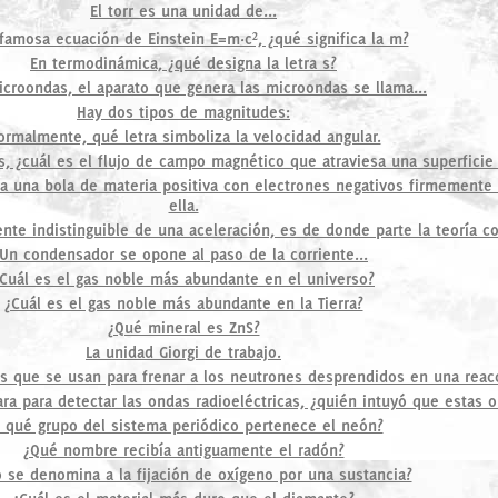
El torr es una unidad de...
 famosa ecuación de Einstein E=m·c², ¿qué significa la m?
En termodinámica, ¿qué designa la letra s?
croondas, el aparato que genera las microondas se llama...
Hay dos tipos de magnitudes:
ormalmente, qué letra simboliza la velocidad angular.
, ¿cuál es el flujo de campo magnético que atraviesa una superficie
ra una bola de materia positiva con electrones negativos firmemente
ella.
nte indistinguible de una aceleración, es de donde parte la teoría c
Un condensador se opone al paso de la corriente...
Cuál es el gas noble más abundante en el universo?
¿Cuál es el gas noble más abundante en la Tierra?
¿Qué mineral es ZnS?
La unidad Giorgi de trabajo.
 que se usan para frenar a los neutrones desprendidos en una reacc
a para detectar las ondas radioeléctricas, ¿quién intuyó que estas o
 qué grupo del sistema periódico pertenece el neón?
¿Qué nombre recibía antiguamente el radón?
se denomina a la fijación de oxígeno por una sustancia?