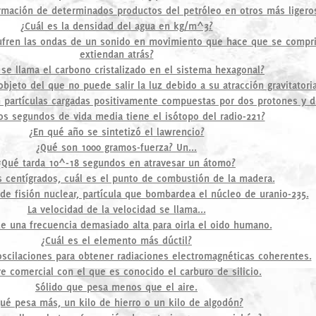
rmación de determinados productos del petróleo en otros más ligero
¿Cuál es la densidad del agua en kg/m^3?
ufren las ondas de un sonido en movimiento que hace que se compr
extiendan atrás?
se llama el carbono cristalizado en el sistema hexagonal?
bjeto del que no puede salir la luz debido a su atracción gravitatori
n partículas cargadas positivamente compuestas por dos protones y 
os segundos de vida media tiene el isótopo del radio-221?
¿En qué año se sintetizó el lawrencio?
¿Qué son 1000 gramos-fuerza? Un...
¿Qué tarda 10^-18 segundos en atravesar un átomo?
s centígrados, cuál es el punto de combustión de la madera.
de fisión nuclear, partícula que bombardea el núcleo de uranio-235.
La velocidad de la velocidad se llama...
e una frecuencia demasiado alta para oirla el oido humano.
¿Cuál es el elemento más dúctil?
oscilaciones para obtener radiaciones electromagnéticas coherentes.
 comercial con el que es conocido el carburo de silicio.
Sólido que pesa menos que el aire.
ué pesa más, un kilo de hierro o un kilo de algodón?