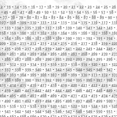
12
-
13
-
14
-
15
-
16
-
17
-
18
-
19
-
20
-
21
-
22
-
23
-
24
-
25
-
26
-
45
-
46
-
47
-
48
-
49
-
50
-
51
-
52
-
53
-
54
-
55
-
56
-
57
-
58
-
77
-
78
-
79
-
80
-
81
-
82
-
83
-
84
-
85
-
86
-
87
-
88
-
89
-
90
-
107
-
108
-
109
-
110
-
111
-
112
-
113
-
114
-
115
-
116
-
117
-
11
2
-
133
-
134
-
135
-
136
-
137
-
138
-
139
-
140
-
141
-
142
-
143
-
158
-
159
-
160
-
161
-
162
-
163
-
164
-
165
-
166
-
167
-
168
-
16
3
-
184
-
185
-
186
-
187
-
188
-
189
-
190
-
191
-
192
-
193
-
194
-
209
-
210
-
211
-
212
-
213
-
214
-
215
-
216
-
217
-
218
-
219
-
22
4
-
235
-
236
-
237
-
238
-
239
-
240
-
241
-
242
-
243
-
244
-
245
-
260
-
261
-
262
-
263
-
264
-
265
-
266
-
267
-
268
-
269
-
270
-
27
5
-
286
-
287
-
288
-
289
-
290
-
291
-
292
-
293
-
294
-
295
-
296
-
311
-
312
-
313
-
314
-
315
-
316
-
317
-
318
-
319
-
320
-
321
-
32
6
-
337
-
338
-
339
-
340
-
341
-
342
-
343
-
344
-
345
-
346
-
347
-
362
-
363
-
364
-
365
-
366
-
367
-
368
-
369
-
370
-
371
-
372
-
37
7
-
388
-
389
-
390
-
391
-
392
-
393
-
394
-
395
-
396
-
397
-
398
-
413
-
414
-
415
-
416
-
417
-
418
-
419
-
420
-
421
-
422
-
423
-
42
8
-
439
-
440
-
441
-
442
-
443
-
444
-
445
-
446
-
447
-
448
-
449
-
464
-
465
-
466
-
467
-
468
-
469
-
470
-
471
-
472
-
473
-
474
-
47
9
-
490
-
491
-
492
-
493
-
494
-
495
-
496
-
497
-
498
-
499
-
500
-
515
-
516
-
517
-
518
-
519
-
520
-
521
-
522
-
523
-
524
-
525
-
52
0
-
541
-
542
-
543
-
544
-
545
-
546
-
547
-
548
-
549
-
550
-
551
-
566
-
567
-
568
-
569
-
570
-
571
-
572
-
573
-
574
-
575
-
576
-
57