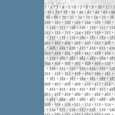
1
-
2
-
3
-
4
-
5
-
6
-
7
-
8
-
9
-
10
-
11
-
-
36
-
37
-
38
-
39
-
40
-
41
-
42
-
43
-
44
68
-
69
-
70
-
71
-
72
-
73
-
74
-
75
-
76
100
-
101
-
102
-
103
-
104
-
105
-
106
-
-
126
-
127
-
128
-
129
-
130
-
131
-
13
151
-
152
-
153
-
154
-
155
-
156
-
157
-
-
177
-
178
-
179
-
180
-
181
-
182
-
18
202
-
203
-
204
-
205
-
206
-
207
-
208
-
-
228
-
229
-
230
-
231
-
232
-
233
-
23
253
-
254
-
255
-
256
-
257
-
258
-
259
-
-
279
-
280
-
281
-
282
-
283
-
284
-
28
304
-
305
-
306
-
307
-
308
-
309
-
310
-
-
330
-
331
-
332
-
333
-
334
-
335
-
33
355
-
356
-
357
-
358
-
359
-
360
-
361
-
-
381
-
382
-
383
-
384
-
385
-
386
-
38
406
-
407
-
408
-
409
-
410
-
411
-
412
-
-
432
-
433
-
434
-
435
-
436
-
437
-
43
457
-
458
-
459
-
460
-
461
-
462
-
463
-
-
483
-
484
-
485
-
486
-
487
-
488
-
48
508
-
509
-
510
-
511
-
512
-
513
-
514
-
-
534
-
535
-
536
-
537
-
538
-
539
-
54
559
-
560
-
561
-
562
-
563
-
564
-
565
-