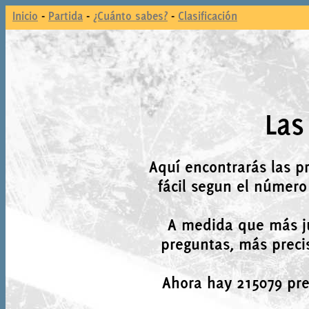
Inicio
-
Partida
-
¿Cuánto sabes?
-
Clasificación
Las
Aquí encontrarás las p
fácil segun el número
A medida que más j
preguntas, más precis
Ahora hay 215079 preg