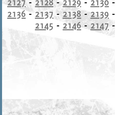
2127
-
2128
-
2129
-
2130
2136
-
2137
-
2138
-
2139
2145
-
2146
-
2147