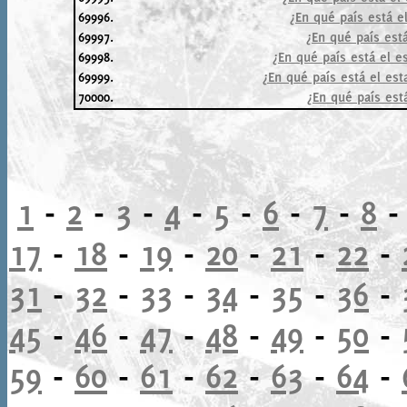
69996.
¿En qué país está e
69997.
¿En qué país est
69998.
¿En qué país está el e
69999.
¿En qué país está el est
70000.
¿En qué país est
1
-
2
-
3
-
4
-
5
-
6
-
7
-
8
17
-
18
-
19
-
20
-
21
-
22
-
31
-
32
-
33
-
34
-
35
-
36
-
45
-
46
-
47
-
48
-
49
-
50
-
59
-
60
-
61
-
62
-
63
-
64
-