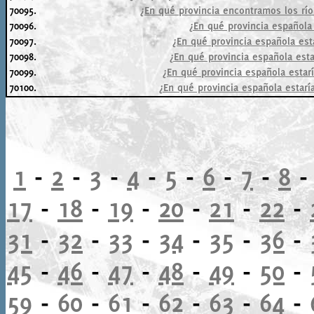
70095.
¿En qué provincia encontramos los ríos
70096.
¿En qué provincia española 
70097.
¿En qué provincia española est
70098.
¿En qué provincia española esta
70099.
¿En qué provincia española estar
70100.
¿En qué provincia española estaría
1
-
2
-
3
-
4
-
5
-
6
-
7
-
8
17
-
18
-
19
-
20
-
21
-
22
-
31
-
32
-
33
-
34
-
35
-
36
-
45
-
46
-
47
-
48
-
49
-
50
-
59
-
60
-
61
-
62
-
63
-
64
-