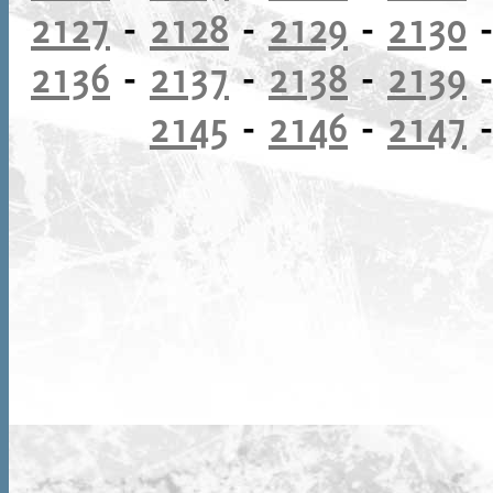
2127
-
2128
-
2129
-
2130
2136
-
2137
-
2138
-
2139
2145
-
2146
-
2147