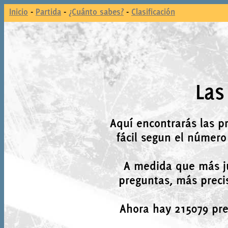
Inicio
-
Partida
-
¿Cuánto sabes?
-
Clasificación
Las
Aquí encontrarás las p
fácil segun el número
A medida que más j
preguntas, más precis
Ahora hay 215079 preg