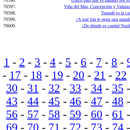
70596.
Único país que es bañado por el 
70597.
Viña del Mar, Concepción y Valpara
70598.
Yaundé es la cap
70599.
¿A qué isla le pega una patada
70600.
¿De dónde es capital Nuu
1
-
2
-
3
-
4
-
5
-
6
-
7
-
8
-
-
17
-
18
-
19
-
20
-
21
-
22
30
-
31
-
32
-
33
-
34
-
35
43
-
44
-
45
-
46
-
47
-
48
56
-
57
-
58
-
59
-
60
-
61
69
-
70
-
71
-
72
-
73
-
74