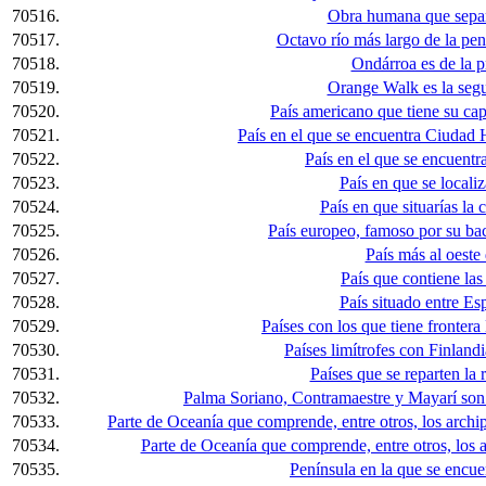
70516.
Obra humana que separ
70517.
Octavo río más largo de la pen
70518.
Ondárroa es de la pr
70519.
Orange Walk es la segu
70520.
País americano que tiene su capi
70521.
País en el que se encuentra Ciudad
70522.
País en el que se encuentr
70523.
País en que se locali
70524.
País en que situarías la
70525.
País europeo, famoso por su bac
70526.
País más al oeste
70527.
País que contiene las
70528.
País situado entre Es
70529.
Países con los que tiene frontera
70530.
Países limítrofes con Finlandi
70531.
Países que se reparten la 
70532.
Palma Soriano, Contramaestre y Mayarí son 
70533.
Parte de Oceanía que comprende, entre otros, los archi
70534.
Parte de Oceanía que comprende, entre otros, los a
70535.
Península en la que se encu