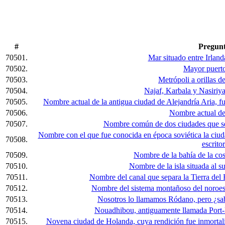
#
Pregun
70501.
Mar situado entre Irlan
70502.
Mayor puerto
70503.
Metrópoli a orillas d
70504.
Najaf, Karbala y Nasiriya
70505.
Nombre actual de la antigua ciudad de Alejandría Aria, f
70506.
Nombre actual de
70507.
Nombre común de dos ciudades que se
Nombre con el que fue conocida en época soviética la ci
70508.
escritor
70509.
Nombre de la bahía de la cos
70510.
Nombre de la isla situada al su
70511.
Nombre del canal que separa la Tierra del 
70512.
Nombre del sistema montañoso del noroest
70513.
Nosotros lo llamamos Ródano, pero ¿sab
70514.
Nouadhibou, antiguamente llamada Port-É
70515.
Novena ciudad de Holanda, cuya rendición fue inmortali