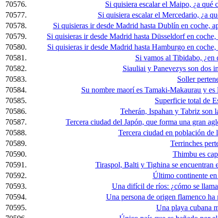
70576.
Si quisiera escalar el Maipo, ¿a qué c
70577.
Si quisiera escalar el Mercedario, ¿a qué
70578.
Si quisieras ir desde Madrid hasta Dublín en coche, 
70579.
Si quisieras ir desde Madrid hasta Düsseldorf en coche
70580.
Si quisieras ir desde Madrid hasta Hamburgo en coche,
70581.
Si vamos al Tibidabo, ¿en
70582.
Siauliai y Panevezys son dos i
70583.
Soller pertene
70584.
Su nombre maorí es Tamaki-Makaurau y es l
70585.
Superficie total de 
70586.
Teherán, Ispahan y Tabriz son l
70587.
Tercera ciudad del Japón, que forma una gran ag
70588.
Tercera ciudad en población de
70589.
Terrinches perte
70590.
Thimbu es capit
70591.
Tiraspol, Balti y Tighina se encuentran e
70592.
Último continente en
70593.
Una difícil de ríos: ¿cómo se llama
70594.
Una persona de origen flamenco ha n
70595.
Una playa cubana mu