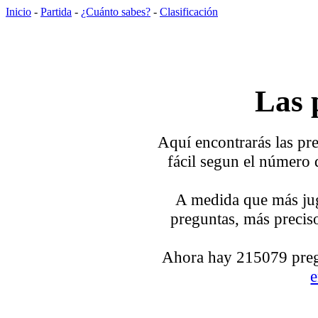
Inicio
-
Partida
-
¿Cuánto sabes?
-
Clasificación
Las 
Aquí encontrarás las pre
fácil segun el número 
A medida que más jug
preguntas, más preciso
Ahora hay 215079 pregu
e