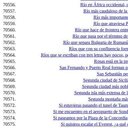
70556.
Río en África occidental,
70557.
Río más caudaloso de la 
70558.
Río más importante
70559.
Río que atraviesa
70560.
Río que hace de frontera ent
70561.
Río que pasa por el término de
70562.
Río que separa Bulgaria de Rumaní
70563.
Ríos que con su confluencia for
70564.
Ríos que se escriban con tres letras hay pocos,
70565.
Rosas está en la pr
70566.
San Fernando y Puerto Real forman par
70567.
San Sebastián per
70568.
Segunda ciudad de Sicili
70569.
Segunda ciudad más pobl
70570.
Segunda isla más extensa de l
70571.
Segunda montaña más 
70572.
Si estuvieras pasando el tunel de Taure
70573.
Si me encuentro en el aeropuerto de Son
70574.
Si paseamos por la Plaza de la Concordi
70575.
Si quisiera escalar el Everest, ¿a qué 