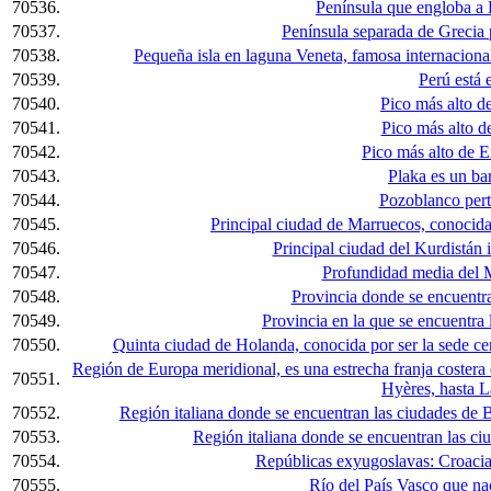
70536.
Península que engloba a 
70537.
Península separada de Grecia 
70538.
Pequeña isla en laguna Veneta, famosa internacional
70539.
Perú está e
70540.
Pico más alto d
70541.
Pico más alto d
70542.
Pico más alto de 
70543.
Plaka es un bar
70544.
Pozoblanco pert
70545.
Principal ciudad de Marruecos, conocid
70546.
Principal ciudad del Kurdistán i
70547.
Profundidad media del 
70548.
Provincia donde se encuentra
70549.
Provincia en la que se encuentra 
70550.
Quinta ciudad de Holanda, conocida por ser la sede cent
Región de Europa meridional, es una estrecha franja costera
70551.
Hyères, hasta L
70552.
Región italiana donde se encuentran las ciudades de 
70553.
Región italiana donde se encuentran las c
70554.
Repúblicas exyugoslavas: Croacia
70555.
Río del País Vasco que n