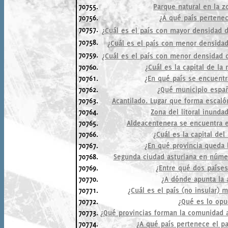
70755.
Parque natural en la z
70756.
¿A qué país pertenec
70757.
¿Cuál es el país con mayor densidad d
70758.
¿Cuál es el país con menor densidad
70759.
¿Cuál es el país con menor densidad 
70760.
¿Cuál es la capital de la 
70761.
¿En qué país se encuentr
70762.
¿Qué municipio españ
70763.
Acantilado. Lugar que forma escaló
70764.
Zona del litoral inunda
70765.
Aldeacentenera se encuentra 
70766.
¿Cuál es la capital del
70767.
¿En qué provincia queda 
70768.
Segunda ciudad asturiana en númer
70769.
¿Entre qué dos países
70770.
¿A dónde apunta la 
70771.
¿Cuál es el país (no insular)
70772.
¿Qué es lo opu
70773.
¿Qué provincias forman la comunidad 
70774.
¿A qué país pertenece el pa