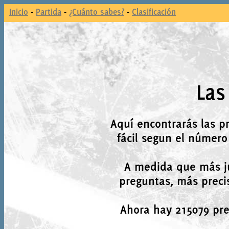
Inicio
-
Partida
-
¿Cuánto sabes?
-
Clasificación
Las
Aquí encontrarás las p
fácil segun el número
A medida que más j
preguntas, más precis
Ahora hay 215079 preg