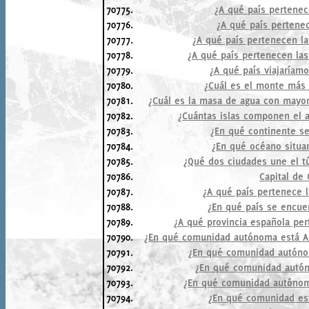
70775.
¿A qué país pertenec
70776.
¿A qué país pertenec
70777.
¿A qué país pertenecen las
70778.
¿A qué país pertenecen las
70779.
¿A qué país viajaríamo
70780.
¿Cuál es el monte más 
70781.
¿Cuál es la masa de agua con mayo
70782.
¿Cuántas islas componen el a
70783.
¿En qué continente se
70784.
¿En qué océano situar
70785.
¿Qué dos ciudades une el t
70786.
Capital de
70787.
¿A qué país pertenece l
70788.
¿En qué país se encuen
70789.
¿A qué provincia española per
70790.
¿En qué comunidad autónoma está A
70791.
¿En qué comunidad autóno
70792.
¿En qué comunidad autón
70793.
¿En qué comunidad autónom
70794.
¿En qué comunidad es