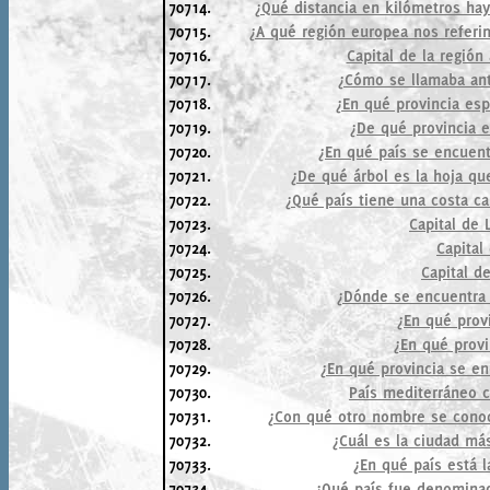
70714.
¿Qué distancia en kilómetros hay
70715.
¿A qué región europea nos refer
70716.
Capital de la región 
70717.
¿Cómo se llamaba an
70718.
¿En qué provincia es
70719.
¿De qué provincia e
70720.
¿En qué país se encuen
70721.
¿De qué árbol es la hoja qu
70722.
¿Qué país tiene una costa ca
70723.
Capital de
70724.
Capital
70725.
Capital d
70726.
¿Dónde se encuentra 
70727.
¿En qué provi
70728.
¿En qué provi
70729.
¿En qué provincia se en
70730.
País mediterráneo 
70731.
¿Con qué otro nombre se conoc
70732.
¿Cuál es la ciudad más
70733.
¿En qué país está l
70734.
¿Qué país fue denomina