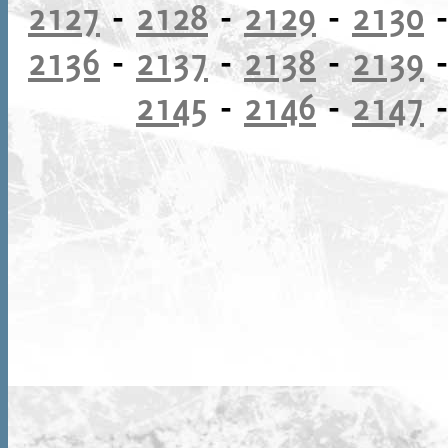
2127
-
2128
-
2129
-
2130
2136
-
2137
-
2138
-
2139
2145
-
2146
-
2147