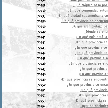
70735.
¿Qué trópico pasa por 
70736.
¿En qué comunidad autón
70737.
¿En qué ciudad sudamericana se 
70738.
¿En qué provincia se encuent
70739.
¿A qué archipiélago per
70740.
¿Dónde se encu
70741.
¿En qué país está la
70742.
¿En qué provincia se
70743.
¿En qué provincia se
70744.
¿En qué provincia s
70745.
¿En qué provincia 
70746.
¿En qué provincia se encu
70747.
¿En qué provincia
70748.
¿En qué provincia 
70749.
¿En qué provincia se encuentra
70750.
¿En qué provincia se encu
70751.
¿En qué provincia
70752.
¿En qué provincia 
70753.
¿En qué provincia se 
70754.
Lugar de nacimien