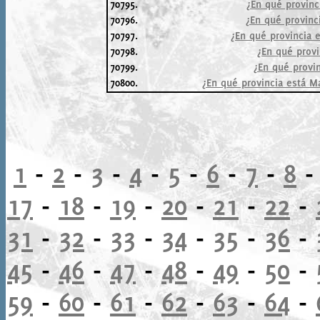
70795.
¿En qué provinc
70796.
¿En qué provinc
70797.
¿En qué provincia 
70798.
¿En qué provi
70799.
¿En qué provin
70800.
¿En qué provincia está Ma
1
-
2
-
3
-
4
-
5
-
6
-
7
-
8
17
-
18
-
19
-
20
-
21
-
22
-
31
-
32
-
33
-
34
-
35
-
36
-
45
-
46
-
47
-
48
-
49
-
50
-
59
-
60
-
61
-
62
-
63
-
64
-