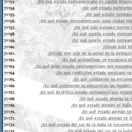
71153.
¿De qué estado norteamericano es capital Atlanta
71154.
¿De qué estado norteameri
71155.
¿De qué estado norteame
71156.
¿De qué estado norteamericano, cuya ciudad más
71157.
¿De qué país europeo fueron 
71158.
¿De qué sureño estado norteam
71159.
¿De qué sureño estado norteam
71160.
¿Dónde está Vi
71161.
¿Dónde vive más de la mitad de la població
71162.
¿En qué archipiélago se encuentra el
71163.
¿En qué árido estado norteamericano nos encontr
71164.
¿En qué conflictivo estado mexicano se 
71165.
¿En qué continente se encuentr
71166.
¿En qué continente se encuentran las repúblic
71167.
¿En qué desértico estado norteamericano estarí
71168.
¿En qué estado alemán se e
71169.
¿En qué estado alemán se halla 
71170.
¿En qué estado alemán se 
71171.
¿En qué estado alemán se h
71172.
¿En qué estado del sur de la India se encuentr
71173.
¿En qué estado del sur de la Indi