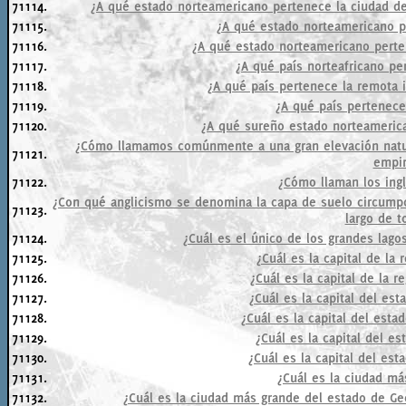
71114.
¿A qué estado norteamericano pertenece la ciudad d
71115.
¿A qué estado norteamericano p
71116.
¿A qué estado norteamericano perten
71117.
¿A qué país norteafricano pe
71118.
¿A qué país pertenece la remota i
71119.
¿A qué país pertenece
71120.
¿A qué sureño estado norteameric
¿Cómo llamamos comúnmente a una gran elevación natur
71121.
empi
71122.
¿Cómo llaman los ingl
¿Con qué anglicismo se denomina la capa de suelo circumpo
71123.
largo de t
71124.
¿Cuál es el único de los grandes lag
71125.
¿Cuál es la capital de la 
71126.
¿Cuál es la capital de la r
71127.
¿Cuál es la capital del es
71128.
¿Cuál es la capital del esta
71129.
¿Cuál es la capital del e
71130.
¿Cuál es la capital del es
71131.
¿Cuál es la ciudad m
71132.
¿Cuál es la ciudad más grande del estado de Geo