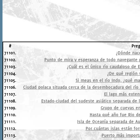
#
Pre
71101.
¿Dónde nace
71102.
Punto de mira y esperanza de todo navegante pe
71103.
¿Cuál es el único río caudaloso de 
71104.
¿De qué región 
71105.
Si meas en el río Indo, ¿qué m
71106.
Ciudad polaca situada cerca de la desembocadura del río Ví
71107.
El lago más exte
71108.
Estado-ciudad del sudeste asiático separada de 
71109.
Grupo de cuevas en 
71110.
Hasta qué año fue Rio de 
71111.
Isla de Oceanía separada de Au
71112.
Por cuántas islas están for
71113.
Puerto más import