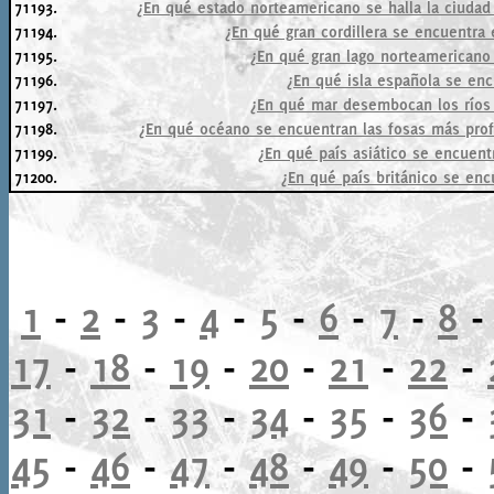
71193.
¿En qué estado norteamericano se halla la ciudad f
71194.
¿En qué gran cordillera se encuentra
71195.
¿En qué gran lago norteamericano
71196.
¿En qué isla española se enc
71197.
¿En qué mar desembocan los ríos 
71198.
¿En qué océano se encuentran las fosas más prof
71199.
¿En qué país asiático se encuen
71200.
¿En qué país británico se enc
1
-
2
-
3
-
4
-
5
-
6
-
7
-
8
17
-
18
-
19
-
20
-
21
-
22
-
31
-
32
-
33
-
34
-
35
-
36
-
45
-
46
-
47
-
48
-
49
-
50
-