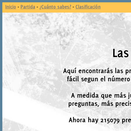
Inicio
-
Partida
-
¿Cuánto sabes?
-
Clasificación
Las
Aquí encontrarás las p
fácil segun el número
A medida que más j
preguntas, más precis
Ahora hay 215079 preg