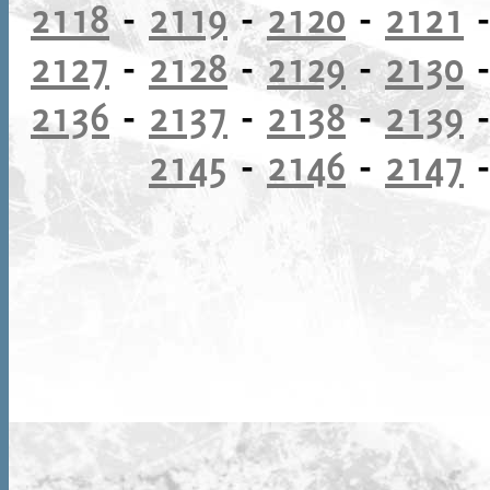
2118
-
2119
-
2120
-
2121
2127
-
2128
-
2129
-
2130
2136
-
2137
-
2138
-
2139
2145
-
2146
-
2147