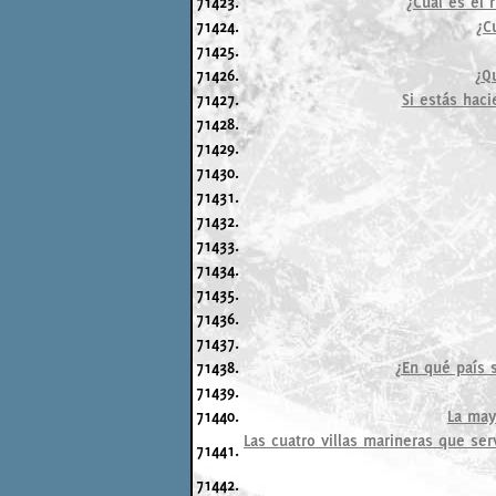
71423.
¿Cuál es el
71424.
¿C
71425.
71426.
¿Q
71427.
Si estás hac
71428.
71429.
71430.
71431.
71432.
71433.
71434.
71435.
71436.
71437.
71438.
¿En qué país 
71439.
71440.
La may
Las cuatro villas marineras que ser
71441.
71442.