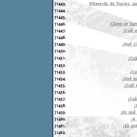
71443.
Villaverde de Trucios, 
71444.
71445.
71446.
¿Cómo se llam
71447.
¿Cuál 
71448.
71449.
¿Qué c
71450.
71451.
¿Cuá
71452.
71453.
¿Cu
71454.
¿Qué pa
71455.
¿Cuál 
71456.
71457.
¿Cuá
71458.
¿
71459.
¿En qué 
71460.
¿A 
71461.
¿En qu
71462.