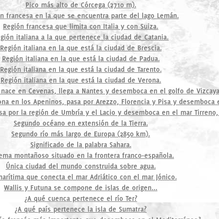
Pico más alto de Córcega (2710 m).
n francesa en la que se encuentra parte del lago Lemán.
Región francesa que limita con Italia y con Suiza.
gión italiana a la que pertenece la ciudad de Catania.
Región italiana en la que está la ciudad de Brescia.
Región italiana en la que está la ciudad de Padua.
Región italiana en la que está la ciudad de Tarento.
Región italiana en la que está la ciudad de Verona.
 nace en Cevenas, llega a Nantes y desemboca en el golfo de Vizcaya
na en los Apeninos, pasa por Arezzo, Florencia y Pisa y desemboca e
sa por la región de Umbría y el Lacio y desemboca en el mar Tirreno
Segundo océano en extensión de la Tierra.
Segundo río más largo de Europa (2850 km).
Significado de la palabra Sahara.
tema montañoso situado en la frontera franco-española.
Única ciudad del mundo construida sobre agua.
marítima que conecta el mar Adriático con el mar Jónico.
Wallis y Futuna se compone de islas de origen...
¿A qué cuenca pertenece el río Ter?
¿A qué país pertenece la isla de Sumatra?