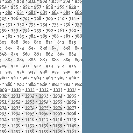
8
-
629
-
630
-
631
-
632
-
633
-
634
-
635
654
-
655
-
656
-
657
-
658
-
659
-
660
-
9
-
680
-
681
-
682
-
683
-
684
-
685
-
686
705
-
706
-
707
-
708
-
709
-
710
-
711
-
0
-
731
-
732
-
733
-
734
-
735
-
736
-
737
756
-
757
-
758
-
759
-
760
-
761
-
762
-
1
-
782
-
783
-
784
-
785
-
786
-
787
-
788
807
-
808
-
809
-
810
-
811
-
812
-
813
-
2
-
833
-
834
-
835
-
836
-
837
-
838
-
839
858
-
859
-
860
-
861
-
862
-
863
-
864
-
3
-
884
-
885
-
886
-
887
-
888
-
889
-
890
909
-
910
-
911
-
912
-
913
-
914
-
915
-
4
-
935
-
936
-
937
-
938
-
939
-
940
-
941
960
-
961
-
962
-
963
-
964
-
965
-
966
-
5
-
986
-
987
-
988
-
989
-
990
-
991
-
992
009
-
1010
-
1011
-
1012
-
1013
-
1014
-
030
-
1031
-
1032
-
1033
-
1034
-
1035
-
051
-
1052
-
1053
-
1054
-
1055
-
1056
-
072
-
1073
-
1074
-
1075
-
1076
-
1077
-
093
-
1094
-
1095
-
1096
-
1097
-
1098
-
114
-
1115
-
1116
-
1117
-
1118
-
1119
-
135
-
1136
-
1137
-
1138
-
1139
-
1140
-
156
-
1157
-
1158
-
1159
-
1160
-
1161
-