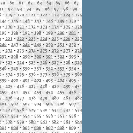
-
59
-
60
-
61
-
62
-
63
-
64
-
65
-
66
-
67
-
91
-
92
-
93
-
94
-
95
-
96
-
97
-
98
-
99
-
8
-
119
-
120
-
121
-
122
-
123
-
124
-
125
144
-
145
-
146
-
147
-
148
-
149
-
150
-
9
-
170
-
171
-
172
-
173
-
174
-
175
-
176
195
-
196
-
197
-
198
-
199
-
200
-
201
-
0
-
221
-
222
-
223
-
224
-
225
-
226
-
227
246
-
247
-
248
-
249
-
250
-
251
-
252
-
1
-
272
-
273
-
274
-
275
-
276
-
277
-
278
297
-
298
-
299
-
300
-
301
-
302
-
303
-
2
-
323
-
324
-
325
-
326
-
327
-
328
-
329
348
-
349
-
350
-
351
-
352
-
353
-
354
-
3
-
374
-
375
-
376
-
377
-
378
-
379
-
380
399
-
400
-
401
-
402
-
403
-
404
-
405
-
4
-
425
-
426
-
427
-
428
-
429
-
430
-
431
450
-
451
-
452
-
453
-
454
-
455
-
456
-
5
-
476
-
477
-
478
-
479
-
480
-
481
-
482
501
-
502
-
503
-
504
-
505
-
506
-
507
-
6
-
527
-
528
-
529
-
530
-
531
-
532
-
533
552
-
553
-
554
-
555
-
556
-
557
-
558
-
7
-
578
-
579
-
580
-
581
-
582
-
583
-
584
603
-
604
-
605
-
606
-
607
-
608
-
609
-