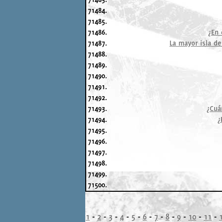
71484.
71485.
71486.
¿En 
71487.
La mayor isla de
71488.
71489.
71490.
71491.
71492.
71493.
¿Cuá
71494.
¿
71495.
71496.
71497.
71498.
71499.
71500.
1
-
2
-
3
-
4
-
5
-
6
-
7
-
8
-
9
-
10
-
11
-