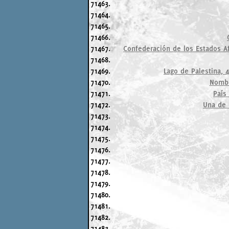
71463.
71464.
71465.
71466.
71467.
Confederación de los Estados Af
71468.
71469.
Lago de Palestina, 
71470.
Nombr
71471.
País
71472.
Una de l
71473.
71474.
71475.
71476.
71477.
71478.
71479.
71480.
71481.
71482.
71483.