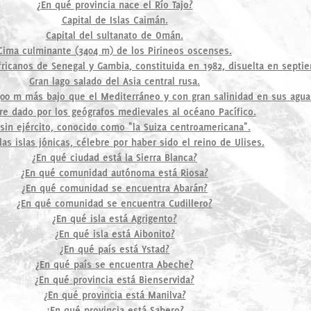
¿En qué provincia nace el Río Tajo?
Capital de Islas Caimán.
Capital del sultanato de Omán.
Cima culminante (3404 m) de los Pirineos oscenses.
ricanos de Senegal y Gambia, constituida en 1982, disuelta en septi
Gran lago salado del Asia central rusa.
400 m más bajo que el Mediterráneo y con gran salinidad en sus agua
e dado por los geógrafos medievales al océano Pacífico.
 sin ejército, conocido como "la Suiza centroamericana".
as islas jónicas, célebre por haber sido el reino de Ulises.
¿En qué ciudad está la Sierra Blanca?
¿En qué comunidad autónoma está Riosa?
¿En qué comunidad se encuentra Abarán?
¿En qué comunidad se encuentra Cudillero?
¿En qué isla está Agrigento?
¿En qué isla está Aibonito?
¿En qué país está Ystad?
¿En qué país se encuentra Abeche?
¿En qué provincia está Bienservida?
¿En qué provincia está Manilva?
¿En qué provincia está Sabero?