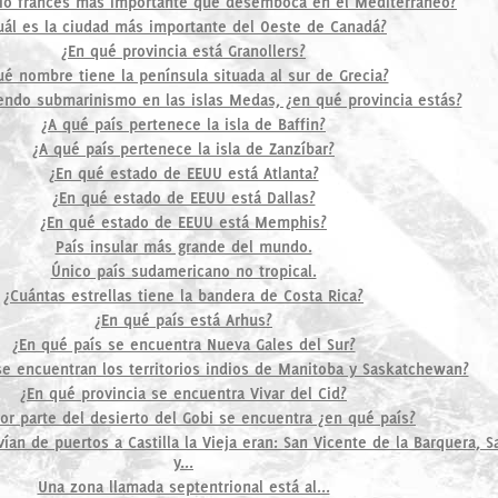
 río francés más importante que desemboca en el Mediterráneo?
uál es la ciudad más importante del Oeste de Canadá?
¿En qué provincia está Granollers?
ué nombre tiene la península situada al sur de Grecia?
iendo submarinismo en las islas Medas, ¿en qué provincia estás?
¿A qué país pertenece la isla de Baffin?
¿A qué país pertenece la isla de Zanzíbar?
¿En qué estado de EEUU está Atlanta?
¿En qué estado de EEUU está Dallas?
¿En qué estado de EEUU está Memphis?
País insular más grande del mundo.
Único país sudamericano no tropical.
¿Cuántas estrellas tiene la bandera de Costa Rica?
¿En qué país está Arhus?
¿En qué país se encuentra Nueva Gales del Sur?
se encuentran los territorios indios de Manitoba y Saskatchewan?
¿En qué provincia se encuentra Vivar del Cid?
or parte del desierto del Gobi se encuentra ¿en qué país?
vían de puertos a Castilla la Vieja eran: San Vicente de la Barquera, 
y...
Una zona llamada septentrional está al...