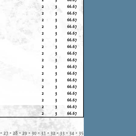
2
3
66.67
2
3
66.67
2
3
66.67
2
3
66.67
2
3
66.67
2
3
66.67
2
3
66.67
2
3
66.67
2
3
66.67
2
3
66.67
2
3
66.67
2
3
66.67
2
3
66.67
2
3
66.67
2
3
66.67
2
3
66.67
2
3
66.67
-
27
-
28
-
29
-
30
-
31
-
32
-
33
-
34
-
35