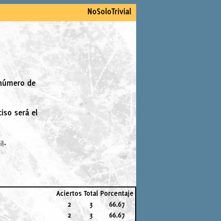
NoSoloTrivial
 número de
iso será el
la
.
Aciertos
Total
Porcentaje
2
3
66.67
2
3
66.67