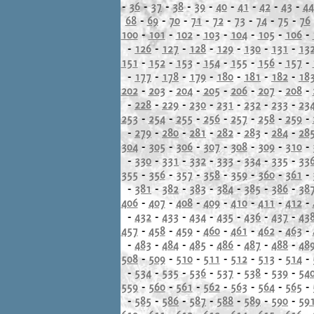
-
36
-
37
-
38
-
39
-
40
-
41
-
42
-
43
-
44
68
-
69
-
70
-
71
-
72
-
73
-
74
-
75
-
76
100
-
101
-
102
-
103
-
104
-
105
-
106
-
-
126
-
127
-
128
-
129
-
130
-
131
-
13
151
-
152
-
153
-
154
-
155
-
156
-
157
-
-
177
-
178
-
179
-
180
-
181
-
182
-
18
202
-
203
-
204
-
205
-
206
-
207
-
208
-
-
228
-
229
-
230
-
231
-
232
-
233
-
23
253
-
254
-
255
-
256
-
257
-
258
-
259
-
-
279
-
280
-
281
-
282
-
283
-
284
-
28
304
-
305
-
306
-
307
-
308
-
309
-
310
-
-
330
-
331
-
332
-
333
-
334
-
335
-
33
355
-
356
-
357
-
358
-
359
-
360
-
361
-
-
381
-
382
-
383
-
384
-
385
-
386
-
38
406
-
407
-
408
-
409
-
410
-
411
-
412
-
-
432
-
433
-
434
-
435
-
436
-
437
-
43
457
-
458
-
459
-
460
-
461
-
462
-
463
-
-
483
-
484
-
485
-
486
-
487
-
488
-
48
508
-
509
-
510
-
511
-
512
-
513
-
514
-
-
534
-
535
-
536
-
537
-
538
-
539
-
54
559
-
560
-
561
-
562
-
563
-
564
-
565
-
-
585
-
586
-
587
-
588
-
589
-
590
-
59