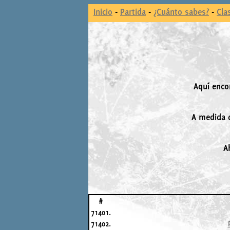
Inicio
-
Partida
-
¿Cuánto sabes?
-
Cla
Aquí enco
A medida q
A
#
71401.
71402.