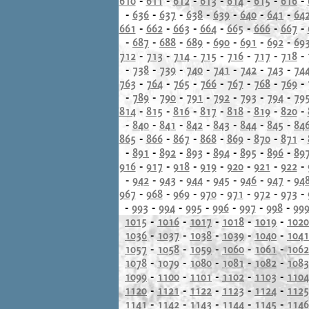
610
-
611
-
612
-
613
-
614
-
615
-
616
-
-
636
-
637
-
638
-
639
-
640
-
641
-
64
661
-
662
-
663
-
664
-
665
-
666
-
667
-
-
687
-
688
-
689
-
690
-
691
-
692
-
69
712
-
713
-
714
-
715
-
716
-
717
-
718
-
-
738
-
739
-
740
-
741
-
742
-
743
-
74
763
-
764
-
765
-
766
-
767
-
768
-
769
-
-
789
-
790
-
791
-
792
-
793
-
794
-
79
814
-
815
-
816
-
817
-
818
-
819
-
820
-
-
840
-
841
-
842
-
843
-
844
-
845
-
84
865
-
866
-
867
-
868
-
869
-
870
-
871
-
-
891
-
892
-
893
-
894
-
895
-
896
-
89
916
-
917
-
918
-
919
-
920
-
921
-
922
-
-
942
-
943
-
944
-
945
-
946
-
947
-
94
967
-
968
-
969
-
970
-
971
-
972
-
973
-
-
993
-
994
-
995
-
996
-
997
-
998
-
99
1015
-
1016
-
1017
-
1018
-
1019
-
1020
1036
-
1037
-
1038
-
1039
-
1040
-
1041
1057
-
1058
-
1059
-
1060
-
1061
-
1062
1078
-
1079
-
1080
-
1081
-
1082
-
1083
1099
-
1100
-
1101
-
1102
-
1103
-
1104
1120
-
1121
-
1122
-
1123
-
1124
-
1125
1141
-
1142
-
1143
-
1144
-
1145
-
1146