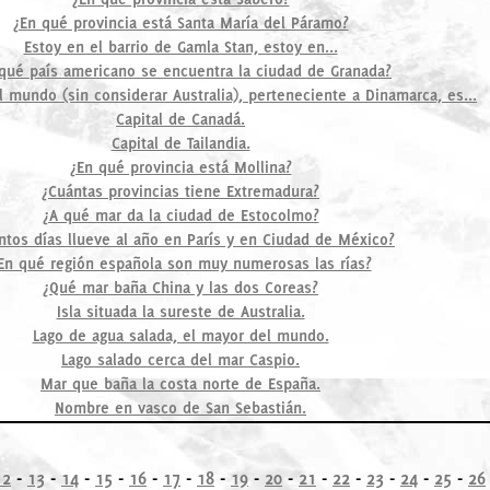
¿En qué provincia está Santa María del Páramo?
Estoy en el barrio de Gamla Stan, estoy en...
qué país americano se encuentra la ciudad de Granada?
l mundo (sin considerar Australia), perteneciente a Dinamarca, es...
Capital de Canadá.
Capital de Tailandia.
¿En qué provincia está Mollina?
¿Cuántas provincias tiene Extremadura?
¿A qué mar da la ciudad de Estocolmo?
ntos días llueve al año en París y en Ciudad de México?
En qué región española son muy numerosas las rías?
¿Qué mar baña China y las dos Coreas?
Isla situada la sureste de Australia.
Lago de agua salada, el mayor del mundo.
Lago salado cerca del mar Caspio.
Mar que baña la costa norte de España.
Nombre en vasco de San Sebastián.
12
-
13
-
14
-
15
-
16
-
17
-
18
-
19
-
20
-
21
-
22
-
23
-
24
-
25
-
26