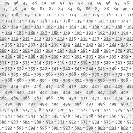
-
45
-
46
-
47
-
48
-
49
-
50
-
51
-
52
-
53
-
54
-
55
-
56
-
57
-
58
-
77
-
78
-
79
-
80
-
81
-
82
-
83
-
84
-
85
-
86
-
87
-
88
-
89
-
90
-
107
-
108
-
109
-
110
-
111
-
112
-
113
-
114
-
115
-
116
-
117
-
11
2
-
133
-
134
-
135
-
136
-
137
-
138
-
139
-
140
-
141
-
142
-
143
-
158
-
159
-
160
-
161
-
162
-
163
-
164
-
165
-
166
-
167
-
168
-
16
3
-
184
-
185
-
186
-
187
-
188
-
189
-
190
-
191
-
192
-
193
-
194
-
209
-
210
-
211
-
212
-
213
-
214
-
215
-
216
-
217
-
218
-
219
-
22
4
-
235
-
236
-
237
-
238
-
239
-
240
-
241
-
242
-
243
-
244
-
245
-
260
-
261
-
262
-
263
-
264
-
265
-
266
-
267
-
268
-
269
-
270
-
27
5
-
286
-
287
-
288
-
289
-
290
-
291
-
292
-
293
-
294
-
295
-
296
-
311
-
312
-
313
-
314
-
315
-
316
-
317
-
318
-
319
-
320
-
321
-
32
6
-
337
-
338
-
339
-
340
-
341
-
342
-
343
-
344
-
345
-
346
-
347
-
362
-
363
-
364
-
365
-
366
-
367
-
368
-
369
-
370
-
371
-
372
-
37
7
-
388
-
389
-
390
-
391
-
392
-
393
-
394
-
395
-
396
-
397
-
398
-
413
-
414
-
415
-
416
-
417
-
418
-
419
-
420
-
421
-
422
-
423
-
42
8
-
439
-
440
-
441
-
442
-
443
-
444
-
445
-
446
-
447
-
448
-
449
-
464
-
465
-
466
-
467
-
468
-
469
-
470
-
471
-
472
-
473
-
474
-
47
9
-
490
-
491
-
492
-
493
-
494
-
495
-
496
-
497
-
498
-
499
-
500
-
515
-
516
-
517
-
518
-
519
-
520
-
521
-
522
-
523
-
524
-
525
-
52
0
-
541
-
542
-
543
-
544
-
545
-
546
-
547
-
548
-
549
-
550
-
551
-
566
-
567
-
568
-
569
-
570
-
571
-
572
-
573
-
574
-
575
-
576
-
57
1
-
592
-
593
-
594
-
595
-
596
-
597
-
598
-
599
-
600
-
601
-
602
-