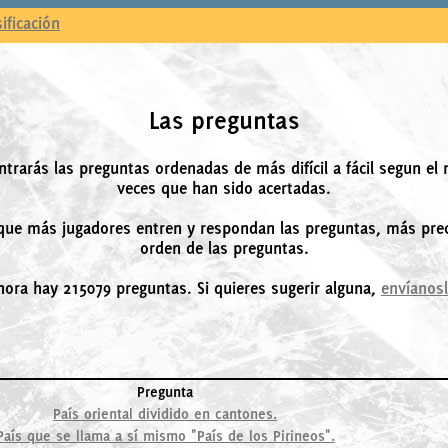
sificación
Las preguntas
ntrarás las preguntas ordenadas de más difícil a fácil segun el
veces que han sido acertadas.
ue más jugadores entren y respondan las preguntas, más prec
orden de las preguntas.
hora hay 215079 preguntas. Si quieres sugerir alguna,
envíanos
Pregunta
País oriental dividido en cantones.
País que se llama a sí mismo "País de los Pirineos".