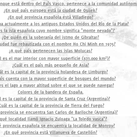
aunque está dentro del País Vasco, pertenece a la comunidad autónoma
¿En qué país europeo está la ciudad de Osijek?
¿En qué provincia española está Villadiego?
a actualmente a los antiguos Estados Unidos del Río de la Plata?
es la isla española cuyo nombre significa "monte nevado"?
¿De quién es la soberanía del istmo de Gibraltar?
iudad fue rebautizada con el nombre Ho Chi Minh en 1975?
¿A qué país pertenecen las islas Molucas?
l es el mar interior con mayor superficie (371.000 km²)?
¿Cuál es el país más pequeño de Asia?
ál es la capital de la provincia holandesa de Limburgo?
ís cuenta con la mayor superficie de bosques del mundo?
es el lago a mayor altitud sobre el que se puede navegar?
Colores de la bandera de España.
l es la capital de la provincia de Santa Cruz (Argentina)?
Cuál es la capital de la provincia de Tierra del Fuego?
provincia se encuentra San Carlos de Bariloche (Argentina)?
qué localidad llamó Ignacio Zuloaga "La Toledo vasca"?
é provincia española se encuentra la localidad de Monroy?
¿En qué provincia está Villanueva de Castellón?