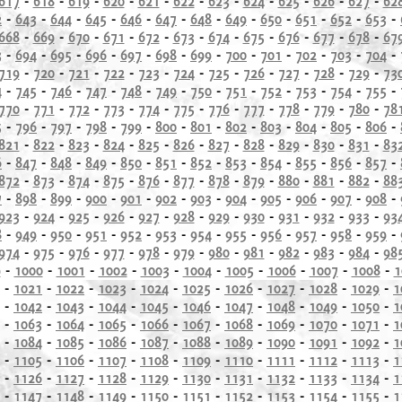
617
-
618
-
619
-
620
-
621
-
622
-
623
-
624
-
625
-
626
-
627
-
62
2
-
643
-
644
-
645
-
646
-
647
-
648
-
649
-
650
-
651
-
652
-
653
-
668
-
669
-
670
-
671
-
672
-
673
-
674
-
675
-
676
-
677
-
678
-
67
3
-
694
-
695
-
696
-
697
-
698
-
699
-
700
-
701
-
702
-
703
-
704
-
719
-
720
-
721
-
722
-
723
-
724
-
725
-
726
-
727
-
728
-
729
-
73
4
-
745
-
746
-
747
-
748
-
749
-
750
-
751
-
752
-
753
-
754
-
755
-
770
-
771
-
772
-
773
-
774
-
775
-
776
-
777
-
778
-
779
-
780
-
78
5
-
796
-
797
-
798
-
799
-
800
-
801
-
802
-
803
-
804
-
805
-
806
-
821
-
822
-
823
-
824
-
825
-
826
-
827
-
828
-
829
-
830
-
831
-
83
6
-
847
-
848
-
849
-
850
-
851
-
852
-
853
-
854
-
855
-
856
-
857
-
872
-
873
-
874
-
875
-
876
-
877
-
878
-
879
-
880
-
881
-
882
-
88
7
-
898
-
899
-
900
-
901
-
902
-
903
-
904
-
905
-
906
-
907
-
908
-
923
-
924
-
925
-
926
-
927
-
928
-
929
-
930
-
931
-
932
-
933
-
93
8
-
949
-
950
-
951
-
952
-
953
-
954
-
955
-
956
-
957
-
958
-
959
-
974
-
975
-
976
-
977
-
978
-
979
-
980
-
981
-
982
-
983
-
984
-
98
9
-
1000
-
1001
-
1002
-
1003
-
1004
-
1005
-
1006
-
1007
-
1008
-
1
-
1021
-
1022
-
1023
-
1024
-
1025
-
1026
-
1027
-
1028
-
1029
-
1
-
1042
-
1043
-
1044
-
1045
-
1046
-
1047
-
1048
-
1049
-
1050
-
1
-
1063
-
1064
-
1065
-
1066
-
1067
-
1068
-
1069
-
1070
-
1071
-
1
-
1084
-
1085
-
1086
-
1087
-
1088
-
1089
-
1090
-
1091
-
1092
-
1
-
1105
-
1106
-
1107
-
1108
-
1109
-
1110
-
1111
-
1112
-
1113
-
1
-
1126
-
1127
-
1128
-
1129
-
1130
-
1131
-
1132
-
1133
-
1134
-
1
-
1147
-
1148
-
1149
-
1150
-
1151
-
1152
-
1153
-
1154
-
1155
-
1