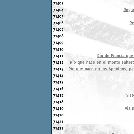
71403.
71404.
Regió
71405.
71406.
Re
71407.
71408.
71409.
71410.
71411.
Río de Francia que
71412.
Río que nace en el monte Faltero
71413.
Río que nace en los Apeninos, pa
71414.
71415.
71416.
71417.
Sis
71418.
71419.
Vía 
71420.
71421.
71422.