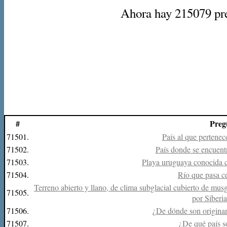
Ahora hay 215079 preg
#
Preg
71501.
País al que pertenec
71502.
País donde se encuent
71503.
Playa uruguaya conocida 
71504.
Río que pasa c
Terreno abierto y llano, de clima subglacial cubierto de mus
71505.
por Siberi
71506.
¿De dónde son origina
71507.
¿De qué país s