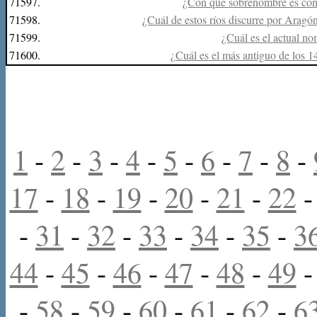
71597.
¿Con qué sobrenombre es con
71598.
¿Cuál de estos ríos discurre por Aragó
71599.
¿Cuál es el actual n
71600.
¿Cuál es el más antiguo de los 
1
-
2
-
3
-
4
-
5
-
6
-
7
-
8
-
17
-
18
-
19
-
20
-
21
-
22
-
31
-
32
-
33
-
34
-
35
-
3
44
-
45
-
46
-
47
-
48
-
49
-
58
-
59
-
60
-
61
-
62
-
6