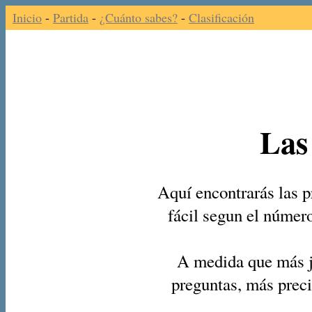
Inicio
-
Partida
-
¿Cuánto sabes?
-
Clasificación
Las
Aquí encontrarás las p
fácil segun el númer
A medida que más j
preguntas, más preci