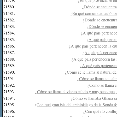
71579.
¿En qué provincia se e
71580.
¿Dónde se encuentra 
71581.
¿En qué comunidad autónom
71582.
¿Dónde se encuentra 
71583.
¿Dónde se encuen
71584.
¿A qué país pertenece
71585.
¿A qué país perten
71586.
¿A qué país pertenecen la ci
71587.
¿A qué país pertenec
71588.
¿A qué país pertenecen las
71589.
¿A qué país pertenece
71590.
¿Cómo se le llama al natural de
71591.
¿Cómo se llama actualm
71592.
¿Cómo se llama el
71593.
¿Cómo se llama el viento cálido y muy seco que, 
71594.
¿Cómo se llamaba Ghana cua
71595.
¿Con qué gran isla del archipiélago de la Sonda f
71596.
¿Con qué río conflu