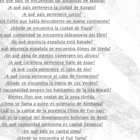
En qué país se encuentran las antípodas de Madrid?
¿A qué país pertenece la ciudad de Kuopio?
¿A qué país pertenece Luton?
bía Colón que había descubierto un nuevo continente?
¿Dónde se encuentra la ciudad de Piura?
En qué comunidad se encuentra Aldeanueva del Ebro?
¿En qué provincia española está Rabade?
 qué provincia española se encuentra Olmos de Ojeda?
¿En qué zona de vientos convergen los alisios?
¿A qué cordillera pertenece Valle de Aspe?
¿A qué costa pertenece el cabo de Ajo?
¿A qué costa pertenece el cabo de Formentor?
¿Dónde se encuentra la cueva de Los Verdes?
é nacionalidad poseen los habitantes de la isla Marajó?
Vientos fijos que soplan de la zona tórrida.
¿Cómo se llama a quien es originario de Alemania?
¿Cuál es la capital de la provincia China de Yun-nan?
uál es la capital del departamento boliviano de Beni?
¿De qué comunidad autónoma es capital Zaragoza?
¿De qué país es capital Lima?
¿Dónde se encuentra el Fuji Yama?