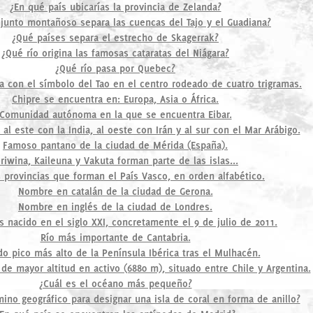
¿En qué país ubicarías la provincia de Zelanda?
junto montañoso separa las cuencas del Tajo y el Guadiana?
¿Qué países separa el estrecho de Skagerrak?
¿Qué río origina las famosas cataratas del Niágara?
¿Qué río pasa por Quebec?
a con el símbolo del Tao en el centro rodeado de cuatro trigramas.
Chipre se encuentra en: Europa, Asia o África.
Comunidad autónoma en la que se encuentra Eibar.
a al este con la India, al oeste con Irán y al sur con el Mar Arábigo.
Famoso pantano de la ciudad de Mérida (España).
iriwina, Kaileuna y Vakuta forman parte de las islas...
s provincias que forman el País Vasco, en orden alfabético.
Nombre en catalán de la ciudad de Gerona.
Nombre en inglés de la ciudad de Londres.
s nacido en el siglo XXI, concretamente el 9 de julio de 2011.
Río más importante de Cantabria.
o pico más alto de la Península Ibérica tras el Mulhacén.
 de mayor altitud en activo (6880 m), situado entre Chile y Argentina.
¿Cuál es el océano más pequeño?
mino geográfico para designar una isla de coral en forma de anillo?