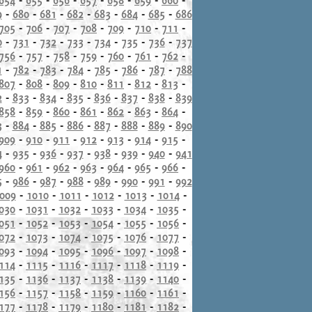
9
-
680
-
681
-
682
-
683
-
684
-
685
-
686
705
-
706
-
707
-
708
-
709
-
710
-
711
-
0
-
731
-
732
-
733
-
734
-
735
-
736
-
737
756
-
757
-
758
-
759
-
760
-
761
-
762
-
1
-
782
-
783
-
784
-
785
-
786
-
787
-
788
807
-
808
-
809
-
810
-
811
-
812
-
813
-
2
-
833
-
834
-
835
-
836
-
837
-
838
-
839
858
-
859
-
860
-
861
-
862
-
863
-
864
-
3
-
884
-
885
-
886
-
887
-
888
-
889
-
890
909
-
910
-
911
-
912
-
913
-
914
-
915
-
4
-
935
-
936
-
937
-
938
-
939
-
940
-
941
960
-
961
-
962
-
963
-
964
-
965
-
966
-
5
-
986
-
987
-
988
-
989
-
990
-
991
-
992
009
-
1010
-
1011
-
1012
-
1013
-
1014
-
030
-
1031
-
1032
-
1033
-
1034
-
1035
-
051
-
1052
-
1053
-
1054
-
1055
-
1056
-
072
-
1073
-
1074
-
1075
-
1076
-
1077
-
093
-
1094
-
1095
-
1096
-
1097
-
1098
-
114
-
1115
-
1116
-
1117
-
1118
-
1119
-
135
-
1136
-
1137
-
1138
-
1139
-
1140
-
156
-
1157
-
1158
-
1159
-
1160
-
1161
-
177
-
1178
-
1179
-
1180
-
1181
-
1182
-