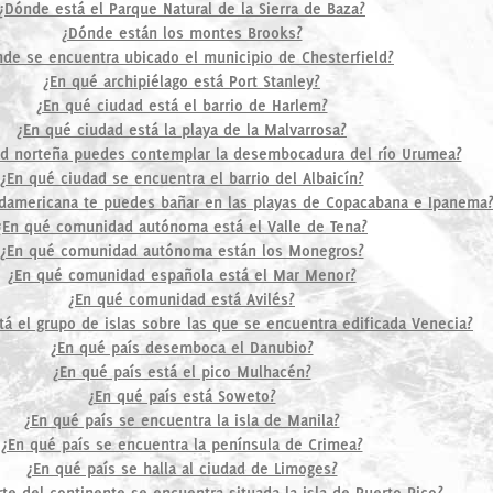
¿Dónde está el Parque Natural de la Sierra de Baza?
¿Dónde están los montes Brooks?
de se encuentra ubicado el municipio de Chesterfield?
¿En qué archipiélago está Port Stanley?
¿En qué ciudad está el barrio de Harlem?
¿En qué ciudad está la playa de la Malvarrosa?
ad norteña puedes contemplar la desembocadura del río Urumea?
¿En qué ciudad se encuentra el barrio del Albaicín?
damericana te puedes bañar en las playas de Copacabana e Ipanema
¿En qué comunidad autónoma está el Valle de Tena?
¿En qué comunidad autónoma están los Monegros?
¿En qué comunidad española está el Mar Menor?
¿En qué comunidad está Avilés?
á el grupo de islas sobre las que se encuentra edificada Venecia?
¿En qué país desemboca el Danubio?
¿En qué país está el pico Mulhacén?
¿En qué país está Soweto?
¿En qué país se encuentra la isla de Manila?
¿En qué país se encuentra la península de Crimea?
¿En qué país se halla al ciudad de Limoges?
te del continente se encuentra situada la isla de Puerto Rico?