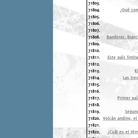
71803.
71804.
¿Qué con
71805.
71806.
71807.
71808.
Banderas: Blanc
71809.
71810.
71811.
Este país limit
71812.
71813.
K
71814.
Las tre
71815.
71816.
71817.
Primer paí
71818.
71819.
Segund
71820.
Volcán andino, el
71821.
71822.
¿Cuál es el tér