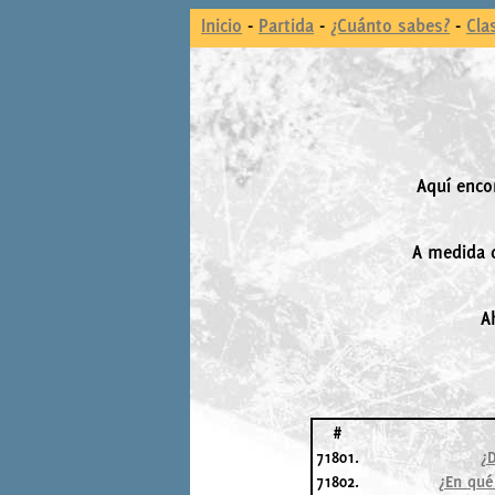
Inicio
-
Partida
-
¿Cuánto sabes?
-
Cla
Aquí enco
A medida q
A
#
71801.
¿
71802.
¿En qué