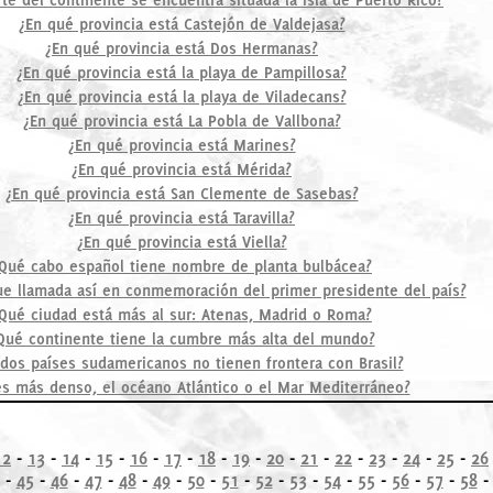
¿En qué provincia está Castejón de Valdejasa?
¿En qué provincia está Dos Hermanas?
¿En qué provincia está la playa de Pampillosa?
¿En qué provincia está la playa de Viladecans?
¿En qué provincia está La Pobla de Vallbona?
¿En qué provincia está Marines?
¿En qué provincia está Mérida?
¿En qué provincia está San Clemente de Sasebas?
¿En qué provincia está Taravilla?
¿En qué provincia está Viella?
Qué cabo español tiene nombre de planta bulbácea?
fue llamada así en conmemoración del primer presidente del país?
Qué ciudad está más al sur: Atenas, Madrid o Roma?
Qué continente tiene la cumbre más alta del mundo?
dos países sudamericanos no tienen frontera con Brasil?
s más denso, el océano Atlántico o el Mar Mediterráneo?
12
-
13
-
14
-
15
-
16
-
17
-
18
-
19
-
20
-
21
-
22
-
23
-
24
-
25
-
26
-
45
-
46
-
47
-
48
-
49
-
50
-
51
-
52
-
53
-
54
-
55
-
56
-
57
-
58