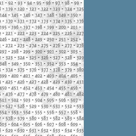
91
-
92
-
93
-
94
-
95
-
96
-
97
-
98
-
99
-
8
-
119
-
120
-
121
-
122
-
123
-
124
-
125
144
-
145
-
146
-
147
-
148
-
149
-
150
-
9
-
170
-
171
-
172
-
173
-
174
-
175
-
176
195
-
196
-
197
-
198
-
199
-
200
-
201
-
0
-
221
-
222
-
223
-
224
-
225
-
226
-
227
246
-
247
-
248
-
249
-
250
-
251
-
252
-
1
-
272
-
273
-
274
-
275
-
276
-
277
-
278
297
-
298
-
299
-
300
-
301
-
302
-
303
-
2
-
323
-
324
-
325
-
326
-
327
-
328
-
329
348
-
349
-
350
-
351
-
352
-
353
-
354
-
3
-
374
-
375
-
376
-
377
-
378
-
379
-
380
399
-
400
-
401
-
402
-
403
-
404
-
405
-
4
-
425
-
426
-
427
-
428
-
429
-
430
-
431
450
-
451
-
452
-
453
-
454
-
455
-
456
-
5
-
476
-
477
-
478
-
479
-
480
-
481
-
482
501
-
502
-
503
-
504
-
505
-
506
-
507
-
6
-
527
-
528
-
529
-
530
-
531
-
532
-
533
552
-
553
-
554
-
555
-
556
-
557
-
558
-
7
-
578
-
579
-
580
-
581
-
582
-
583
-
584
603
-
604
-
605
-
606
-
607
-
608
-
609
-
8
-
629
-
630
-
631
-
632
-
633
-
634
-
635
654
-
655
-
656
-
657
-
658
-
659
-
660
-