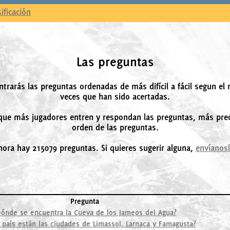
sificación
Las preguntas
ntrarás las preguntas ordenadas de más difícil a fácil segun el
veces que han sido acertadas.
ue más jugadores entren y respondan las preguntas, más prec
orden de las preguntas.
hora hay 215079 preguntas. Si quieres sugerir alguna,
envíanos
Pregunta
Dónde se encuentra la Cueva de los Jameos del Agua?
 país están las ciudades de Limassol, Larnaca y Famagusta?