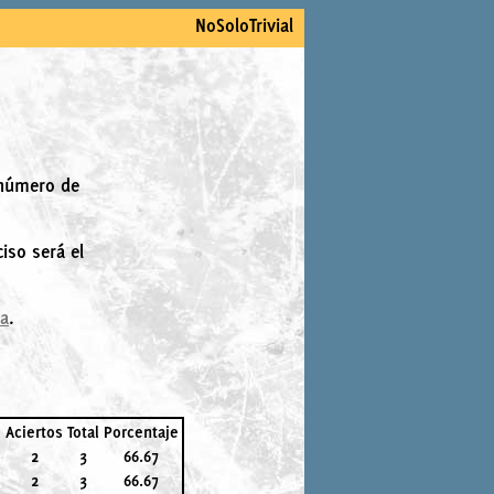
NoSoloTrivial
 número de
iso será el
la
.
Aciertos
Total
Porcentaje
2
3
66.67
2
3
66.67