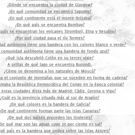
¿Dónde se encuentra la ciudad de Glasgow?
¿En qué comunidad se encuentra Sagunto?
¿En qué continente está el monte Orizaba?
¿En qué país se encuentra Bombay?
país se encuentran los volcanes Stromboli, Etna y Vesubio?
¿Por qué ciudad pasa el río Tormes?
ad autónoma tiene una bandera con los colores blanco y verde?
 comunidad autónoma tiene una bandera de fondo azul?
¿Qué isla descubrió Colón en su tercer viaje?
A orillas de qué lago se encuentra Burundi.
¿Cómo se denomina a los naturales de Moscú?
a el conjunto de montañas que se suceden en forma de cadena?
maba la República Democrática del Congo en la época colonial?
 estas ciudades dista más de Madrid: Cádiz, Gerona o Vigo?
¿Cuál es la provincia situada más al sur de Aragón?
¿De qué colores es la bandera de Galicia?
¿De qué continente forman parte las islas Canarias?
¿De qué dos países proceden los tiroleses?
De qué mar son las aguas cuyo 25 por ciento es sal?
ué país es la bandera que ondea sobre las islas Azores?