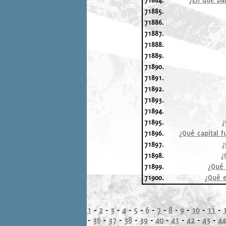
71885.
71886.
71887.
71888.
71889.
71890.
71891.
71892.
71893.
71894.
71895.
¿
71896.
¿Qué capital 
71897.
¿
71898.
¿
71899.
¿Qué 
71900.
¿Qué e
1
-
2
-
3
-
4
-
5
-
6
-
7
-
8
-
9
-
10
-
11
-
-
36
-
37
-
38
-
39
-
40
-
41
-
42
-
43
-
44