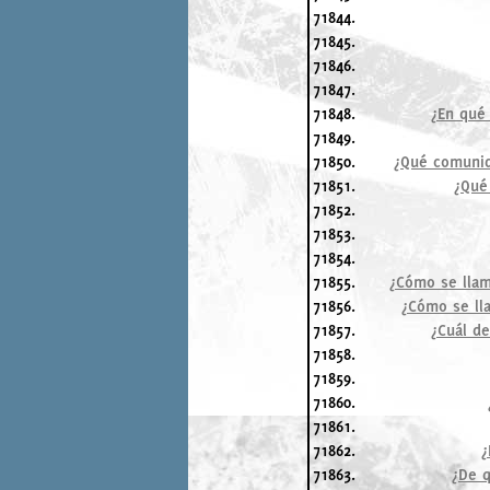
71844.
71845.
71846.
71847.
71848.
¿En qué 
71849.
71850.
¿Qué comunid
71851.
¿Qué
71852.
71853.
71854.
71855.
¿Cómo se llam
71856.
¿Cómo se lla
71857.
¿Cuál de
71858.
71859.
71860.
71861.
71862.
¿
71863.
¿De q