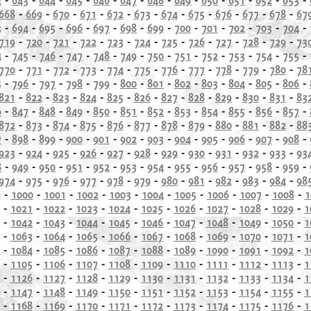
668
-
669
-
670
-
671
-
672
-
673
-
674
-
675
-
676
-
677
-
678
-
67
3
-
694
-
695
-
696
-
697
-
698
-
699
-
700
-
701
-
702
-
703
-
704
-
719
-
720
-
721
-
722
-
723
-
724
-
725
-
726
-
727
-
728
-
729
-
73
4
-
745
-
746
-
747
-
748
-
749
-
750
-
751
-
752
-
753
-
754
-
755
-
770
-
771
-
772
-
773
-
774
-
775
-
776
-
777
-
778
-
779
-
780
-
78
5
-
796
-
797
-
798
-
799
-
800
-
801
-
802
-
803
-
804
-
805
-
806
-
821
-
822
-
823
-
824
-
825
-
826
-
827
-
828
-
829
-
830
-
831
-
83
6
-
847
-
848
-
849
-
850
-
851
-
852
-
853
-
854
-
855
-
856
-
857
-
872
-
873
-
874
-
875
-
876
-
877
-
878
-
879
-
880
-
881
-
882
-
88
7
-
898
-
899
-
900
-
901
-
902
-
903
-
904
-
905
-
906
-
907
-
908
-
923
-
924
-
925
-
926
-
927
-
928
-
929
-
930
-
931
-
932
-
933
-
93
8
-
949
-
950
-
951
-
952
-
953
-
954
-
955
-
956
-
957
-
958
-
959
-
974
-
975
-
976
-
977
-
978
-
979
-
980
-
981
-
982
-
983
-
984
-
98
9
-
1000
-
1001
-
1002
-
1003
-
1004
-
1005
-
1006
-
1007
-
1008
-
1
-
1021
-
1022
-
1023
-
1024
-
1025
-
1026
-
1027
-
1028
-
1029
-
1
-
1042
-
1043
-
1044
-
1045
-
1046
-
1047
-
1048
-
1049
-
1050
-
1
-
1063
-
1064
-
1065
-
1066
-
1067
-
1068
-
1069
-
1070
-
1071
-
1
-
1084
-
1085
-
1086
-
1087
-
1088
-
1089
-
1090
-
1091
-
1092
-
1
-
1105
-
1106
-
1107
-
1108
-
1109
-
1110
-
1111
-
1112
-
1113
-
1
-
1126
-
1127
-
1128
-
1129
-
1130
-
1131
-
1132
-
1133
-
1134
-
1
-
1147
-
1148
-
1149
-
1150
-
1151
-
1152
-
1153
-
1154
-
1155
-
1
-
1168
-
1169
-
1170
-
1171
-
1172
-
1173
-
1174
-
1175
-
1176
-
1