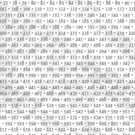
-
77
-
78
-
79
-
80
-
81
-
82
-
83
-
84
-
85
-
86
-
87
-
88
-
89
-
90
-
107
-
108
-
109
-
110
-
111
-
112
-
113
-
114
-
115
-
116
-
117
-
11
2
-
133
-
134
-
135
-
136
-
137
-
138
-
139
-
140
-
141
-
142
-
143
-
158
-
159
-
160
-
161
-
162
-
163
-
164
-
165
-
166
-
167
-
168
-
16
3
-
184
-
185
-
186
-
187
-
188
-
189
-
190
-
191
-
192
-
193
-
194
-
209
-
210
-
211
-
212
-
213
-
214
-
215
-
216
-
217
-
218
-
219
-
22
4
-
235
-
236
-
237
-
238
-
239
-
240
-
241
-
242
-
243
-
244
-
245
-
260
-
261
-
262
-
263
-
264
-
265
-
266
-
267
-
268
-
269
-
270
-
27
5
-
286
-
287
-
288
-
289
-
290
-
291
-
292
-
293
-
294
-
295
-
296
-
311
-
312
-
313
-
314
-
315
-
316
-
317
-
318
-
319
-
320
-
321
-
32
6
-
337
-
338
-
339
-
340
-
341
-
342
-
343
-
344
-
345
-
346
-
347
-
362
-
363
-
364
-
365
-
366
-
367
-
368
-
369
-
370
-
371
-
372
-
37
7
-
388
-
389
-
390
-
391
-
392
-
393
-
394
-
395
-
396
-
397
-
398
-
413
-
414
-
415
-
416
-
417
-
418
-
419
-
420
-
421
-
422
-
423
-
42
8
-
439
-
440
-
441
-
442
-
443
-
444
-
445
-
446
-
447
-
448
-
449
-
464
-
465
-
466
-
467
-
468
-
469
-
470
-
471
-
472
-
473
-
474
-
47
9
-
490
-
491
-
492
-
493
-
494
-
495
-
496
-
497
-
498
-
499
-
500
-
515
-
516
-
517
-
518
-
519
-
520
-
521
-
522
-
523
-
524
-
525
-
52
0
-
541
-
542
-
543
-
544
-
545
-
546
-
547
-
548
-
549
-
550
-
551
-
566
-
567
-
568
-
569
-
570
-
571
-
572
-
573
-
574
-
575
-
576
-
57
1
-
592
-
593
-
594
-
595
-
596
-
597
-
598
-
599
-
600
-
601
-
602
-
617
-
618
-
619
-
620
-
621
-
622
-
623
-
624
-
625
-
626
-
627
-
62
2
-
643
-
644
-
645
-
646
-
647
-
648
-
649
-
650
-
651
-
652
-
653
-