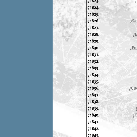
71823.
¿
71824.
71825.
71826.
¿Sa
71827.
71828.
¿
71829.
71830.
¿En
71831.
71832.
71833.
71834.
71835.
71836.
¿Qu
71837.
71838.
71839.
71840.
¿C
71841.
71842.
71843.