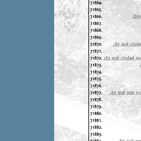
71864.
71865.
71866.
¿Dón
71867.
71868.
71869.
71870.
¿En qué ciud
71871.
71872.
¿En qué ciudad su
71873.
71874.
71875.
71876.
71877.
¿En qué mar est
71878.
71879.
71880.
71881.
71882.
71883.
71884.
¿En qué par