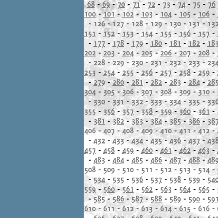
68
-
69
-
70
-
71
-
72
-
73
-
74
-
75
-
76
100
-
101
-
102
-
103
-
104
-
105
-
106
-
-
126
-
127
-
128
-
129
-
130
-
131
-
13
151
-
152
-
153
-
154
-
155
-
156
-
157
-
-
177
-
178
-
179
-
180
-
181
-
182
-
18
202
-
203
-
204
-
205
-
206
-
207
-
208
-
-
228
-
229
-
230
-
231
-
232
-
233
-
23
253
-
254
-
255
-
256
-
257
-
258
-
259
-
-
279
-
280
-
281
-
282
-
283
-
284
-
28
304
-
305
-
306
-
307
-
308
-
309
-
310
-
-
330
-
331
-
332
-
333
-
334
-
335
-
33
355
-
356
-
357
-
358
-
359
-
360
-
361
-
-
381
-
382
-
383
-
384
-
385
-
386
-
38
406
-
407
-
408
-
409
-
410
-
411
-
412
-
-
432
-
433
-
434
-
435
-
436
-
437
-
43
457
-
458
-
459
-
460
-
461
-
462
-
463
-
-
483
-
484
-
485
-
486
-
487
-
488
-
48
508
-
509
-
510
-
511
-
512
-
513
-
514
-
-
534
-
535
-
536
-
537
-
538
-
539
-
54
559
-
560
-
561
-
562
-
563
-
564
-
565
-
-
585
-
586
-
587
-
588
-
589
-
590
-
59
610
-
611
-
612
-
613
-
614
-
615
-
616
-
-
636
-
637
-
638
-
639
-
640
-
641
-
64