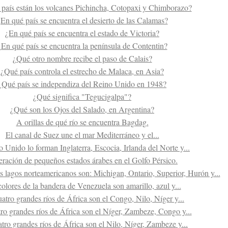
país están los volcanes Pichincha, Cotopaxi y Chimborazo?
En qué país se encuentra el desierto de las Calamas?
¿En qué país se encuentra el estado de Victoria?
¿En qué país se encuentra la península de Contentin?
¿Qué otro nombre recibe el paso de Calais?
¿Qué país controla el estrecho de Malaca, en Asia?
¿Qué país se independiza del Reino Unido en 1948?
¿Qué significa "Tegucigalpa"?
¿Qué son los Ojos del Salado, en Argentina?
A orillas de qué río se encuentra Bagdag.
El canal de Suez une el mar Mediterráneo y el...
 Unido lo forman Inglaterra, Escocia, Irlanda del Norte y...
ración de pequeños estados árabes en el Golfo Pérsico.
s lagos norteamericanos son: Michigan, Ontario, Superior, Hurón y...
olores de la bandera de Venezuela son amarillo, azul y...
atro grandes ríos de África son el Congo, Nilo, Níger y...
ro grandes ríos de África son el Níger, Zambeze, Congo y...
tro grandes ríos de África son el Nilo, Níger, Zambeze y...