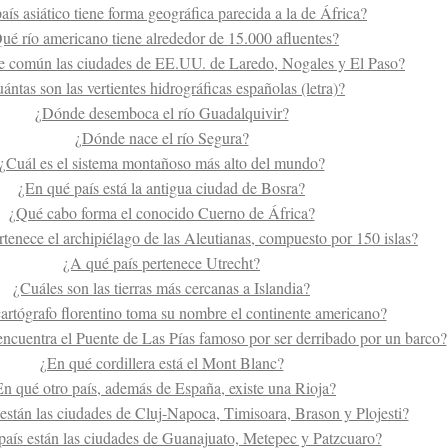
ís asiático tiene forma geográfica parecida a la de África?
ué río americano tiene alrededor de 15.000 afluentes?
e común las ciudades de EE.UU. de Laredo, Nogales y El Paso?
ántas son las vertientes hidrográficas españolas (letra)?
¿Dónde desemboca el río Guadalquivir?
¿Dónde nace el río Segura?
¿Cuál es el sistema montañoso más alto del mundo?
¿En qué país está la antigua ciudad de Bosra?
¿Qué cabo forma el conocido Cuerno de África?
tenece el archipiélago de las Aleutianas, compuesto por 150 islas?
¿A qué país pertenece Utrecht?
¿Cuáles son las tierras más cercanas a Islandia?
artógrafo florentino toma su nombre el continente americano?
ncuentra el Puente de Las Pías famoso por ser derribado por un barco?
¿En qué cordillera está el Mont Blanc?
n qué otro país, además de España, existe una Rioja?
están las ciudades de Cluj-Napoca, Timisoara, Brason y Plojesti?
país están las ciudades de Guanajuato, Metepec y Patzcuaro?