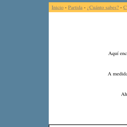
Inicio
-
Partida
-
¿Cuánto sabes?
-
C
Aquí enco
A medida
Ah