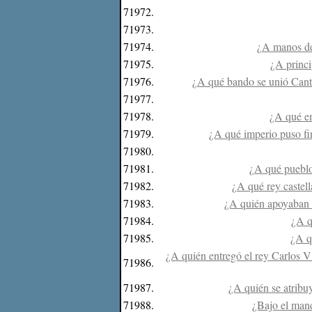
71972.
71973.
71974.
¿A manos de 
71975.
¿A princi
71976.
¿A qué bando se unió Canta
71977.
71978.
¿A qué em
71979.
¿A qué imperio puso fi
71980.
71981.
¿A qué pueblo 
71982.
¿A qué rey castell
71983.
¿A quién apoyaban l
71984.
¿A q
71985.
¿A q
¿A quién entregó el rey Carlos V 
71986.
71987.
¿A quién se atribu
71988.
¿Bajo el mand