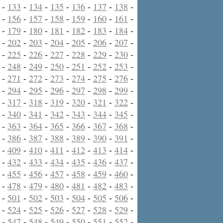
-
133
-
134
-
135
-
136
-
137
-
138
-
-
156
-
157
-
158
-
159
-
160
-
161
-
-
179
-
180
-
181
-
182
-
183
-
184
-
-
202
-
203
-
204
-
205
-
206
-
207
-
-
225
-
226
-
227
-
228
-
229
-
230
-
-
248
-
249
-
250
-
251
-
252
-
253
-
-
271
-
272
-
273
-
274
-
275
-
276
-
-
294
-
295
-
296
-
297
-
298
-
299
-
-
317
-
318
-
319
-
320
-
321
-
322
-
-
340
-
341
-
342
-
343
-
344
-
345
-
-
363
-
364
-
365
-
366
-
367
-
368
-
-
386
-
387
-
388
-
389
-
390
-
391
-
-
409
-
410
-
411
-
412
-
413
-
414
-
-
432
-
433
-
434
-
435
-
436
-
437
-
-
455
-
456
-
457
-
458
-
459
-
460
-
-
478
-
479
-
480
-
481
-
482
-
483
-
-
501
-
502
-
503
-
504
-
505
-
506
-
-
524
-
525
-
526
-
527
-
528
-
529
-
-
547
-
548
-
549
-
550
-
551
-
552
-