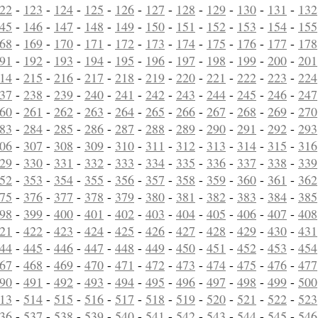
22
-
123
-
124
-
125
-
126
-
127
-
128
-
129
-
130
-
131
-
132
45
-
146
-
147
-
148
-
149
-
150
-
151
-
152
-
153
-
154
-
155
68
-
169
-
170
-
171
-
172
-
173
-
174
-
175
-
176
-
177
-
178
91
-
192
-
193
-
194
-
195
-
196
-
197
-
198
-
199
-
200
-
201
14
-
215
-
216
-
217
-
218
-
219
-
220
-
221
-
222
-
223
-
224
37
-
238
-
239
-
240
-
241
-
242
-
243
-
244
-
245
-
246
-
247
60
-
261
-
262
-
263
-
264
-
265
-
266
-
267
-
268
-
269
-
270
83
-
284
-
285
-
286
-
287
-
288
-
289
-
290
-
291
-
292
-
293
06
-
307
-
308
-
309
-
310
-
311
-
312
-
313
-
314
-
315
-
316
29
-
330
-
331
-
332
-
333
-
334
-
335
-
336
-
337
-
338
-
339
52
-
353
-
354
-
355
-
356
-
357
-
358
-
359
-
360
-
361
-
362
75
-
376
-
377
-
378
-
379
-
380
-
381
-
382
-
383
-
384
-
385
98
-
399
-
400
-
401
-
402
-
403
-
404
-
405
-
406
-
407
-
408
21
-
422
-
423
-
424
-
425
-
426
-
427
-
428
-
429
-
430
-
431
44
-
445
-
446
-
447
-
448
-
449
-
450
-
451
-
452
-
453
-
454
67
-
468
-
469
-
470
-
471
-
472
-
473
-
474
-
475
-
476
-
477
90
-
491
-
492
-
493
-
494
-
495
-
496
-
497
-
498
-
499
-
500
13
-
514
-
515
-
516
-
517
-
518
-
519
-
520
-
521
-
522
-
523
36
-
537
-
538
-
539
-
540
-
541
-
542
-
543
-
544
-
545
-
546