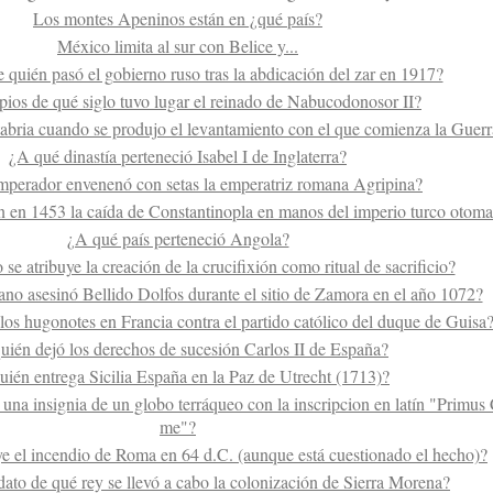
Los montes Apeninos están en ¿qué país?
México limita al sur con Belice y...
quién pasó el gobierno ruso tras la abdicación del zar en 1917?
pios de qué siglo tuvo lugar el reinado de Nabucodonosor II?
bria cuando se produjo el levantamiento con el que comienza la Guerr
¿A qué dinastía perteneció Isabel I de Inglaterra?
perador envenenó con setas la emperatriz romana Agripina?
n en 1453 la caída de Constantinopla en manos del imperio turco otom
¿A qué país perteneció Angola?
se atribuye la creación de la crucifixión como ritual de sacrificio?
ano asesinó Bellido Dolfos durante el sitio de Zamora en el año 1072?
os hugonotes en Francia contra el partido católico del duque de Guisa
uién dejó los derechos de sucesión Carlos II de España?
uién entrega Sicilia España en la Paz de Utrecht (1713)?
una insignia de un globo terráqueo con la inscripcion en latín "Primus
me"?
ye el incendio de Roma en 64 d.C. (aunque está cuestionado el hecho)?
ato de qué rey se llevó a cabo la colonización de Sierra Morena?