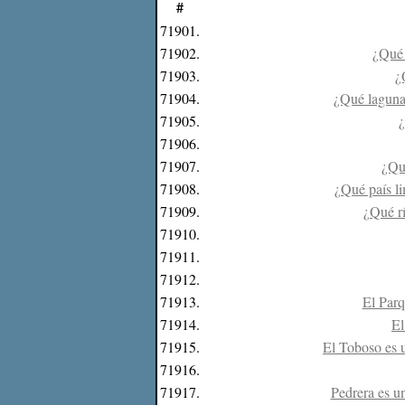
#
71901.
71902.
¿Qué 
71903.
¿
71904.
¿Qué lagunas
71905.
¿
71906.
71907.
¿Qué
71908.
¿Qué país li
71909.
¿Qué rí
71910.
71911.
71912.
71913.
El Parq
71914.
El
71915.
El Toboso es 
71916.
71917.
Pedrera es u