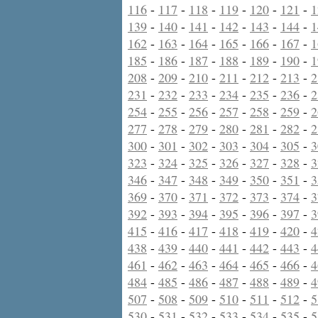
116
-
117
-
118
-
119
-
120
-
121
-
1
139
-
140
-
141
-
142
-
143
-
144
-
1
162
-
163
-
164
-
165
-
166
-
167
-
1
185
-
186
-
187
-
188
-
189
-
190
-
1
208
-
209
-
210
-
211
-
212
-
213
-
2
231
-
232
-
233
-
234
-
235
-
236
-
2
254
-
255
-
256
-
257
-
258
-
259
-
2
277
-
278
-
279
-
280
-
281
-
282
-
2
300
-
301
-
302
-
303
-
304
-
305
-
3
323
-
324
-
325
-
326
-
327
-
328
-
3
346
-
347
-
348
-
349
-
350
-
351
-
3
369
-
370
-
371
-
372
-
373
-
374
-
3
392
-
393
-
394
-
395
-
396
-
397
-
3
415
-
416
-
417
-
418
-
419
-
420
-
4
438
-
439
-
440
-
441
-
442
-
443
-
4
461
-
462
-
463
-
464
-
465
-
466
-
4
484
-
485
-
486
-
487
-
488
-
489
-
4
507
-
508
-
509
-
510
-
511
-
512
-
5
530
-
531
-
532
-
533
-
534
-
535
-
5