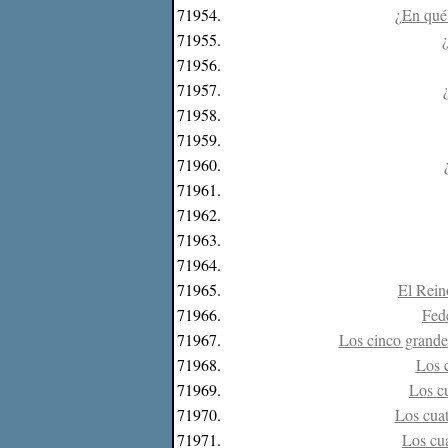
71954.
¿En qué 
71955.
¿
71956.
71957.
71958.
71959.
71960.
71961.
71962.
71963.
71964.
71965.
El Reino
71966.
Fede
71967.
Los cinco grande
71968.
Los c
71969.
Los cu
71970.
Los cuat
71971.
Los cua