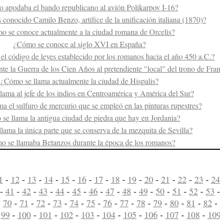
 apodaba el bando republicano al avión Polikarpov I-16?
conocido Camilo Benzo, artífice de la unificación italiana (1870)?
o se conoce actualmente a la ciudad romana de Orcelis?
¿Cómo se conoce al siglo XVI en España?
l código de leyes establecido por los romanos hacia el año 450 a.C.?
e la Guerra de los Cien Años al pretendiente "local" del trono de Fran
¿Cómo se llama actualmente la ciudad de Hispalis?
ama al jefe de los indios en Centroamérica y América del Sur?
a el sulfuro de mercurio que se empleó en las pinturas rupestres?
se llama la antigua ciudad de piedra que hay en Jordania?
lama la única parte que se conserva de la mezquita de Sevilla?
 se llamaba Betanzos durante la época de los romanos?
1
-
12
-
13
-
14
-
15
-
16
-
17
-
18
-
19
-
20
-
21
-
22
-
23
-
24
-
41
-
42
-
43
-
44
-
45
-
46
-
47
-
48
-
49
-
50
-
51
-
52
-
53
-
70
-
71
-
72
-
73
-
74
-
75
-
76
-
77
-
78
-
79
-
80
-
81
-
82
-
-
99
-
100
-
101
-
102
-
103
-
104
-
105
-
106
-
107
-
108
-
10