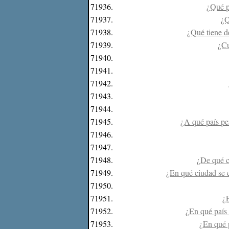
71936.
¿Qué pa
71937.
¿Q
71938.
¿Qué tiene d
71939.
¿Cu
71940.
71941.
71942.
71943.
71944.
71945.
¿A qué país per
71946.
71947.
71948.
¿De qué c
71949.
¿En qué ciudad se e
71950.
71951.
¿E
71952.
¿En qué país 
71953.
¿En qué 