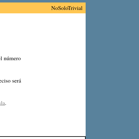
NoSoloTrivial
 el número
ciso será
sla
.