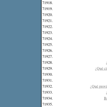
71918.
71919.
71920.
71921.
71922.
71923.
71924.
71925.
71926.
71927.
71928.
71929.
¿Qué ci
71930.
71931.
71932.
¿Qué provi
71933.
71934.
Ba
71935.