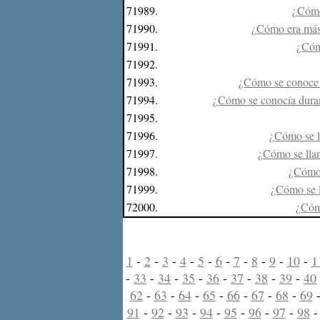
71989.
¿Cómo
71990.
¿Cómo era más 
71991.
¿Cóm
71992.
71993.
¿Cómo se conoce e
71994.
¿Cómo se conocía durant
71995.
71996.
¿Cómo se ll
71997.
¿Cómo se llam
71998.
¿Cómo 
71999.
¿Cómo se l
72000.
¿Cómo
1
-
2
-
3
-
4
-
5
-
6
-
7
-
8
-
9
-
10
-
1
-
33
-
34
-
35
-
36
-
37
-
38
-
39
-
40
62
-
63
-
64
-
65
-
66
-
67
-
68
-
69
91
-
92
-
93
-
94
-
95
-
96
-
97
-
98