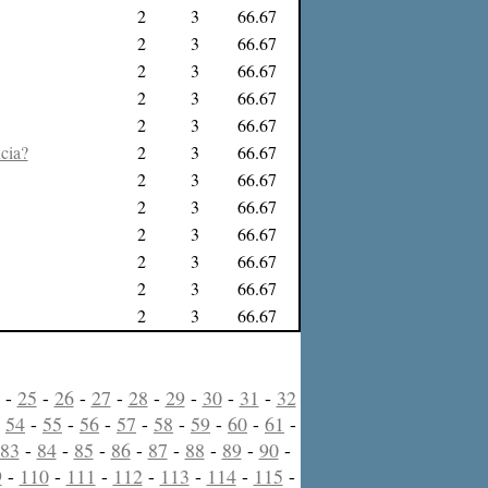
2
3
66.67
2
3
66.67
2
3
66.67
2
3
66.67
2
3
66.67
cia?
2
3
66.67
2
3
66.67
2
3
66.67
2
3
66.67
2
3
66.67
2
3
66.67
2
3
66.67
-
25
-
26
-
27
-
28
-
29
-
30
-
31
-
32
-
54
-
55
-
56
-
57
-
58
-
59
-
60
-
61
-
83
-
84
-
85
-
86
-
87
-
88
-
89
-
90
-
9
-
110
-
111
-
112
-
113
-
114
-
115
-