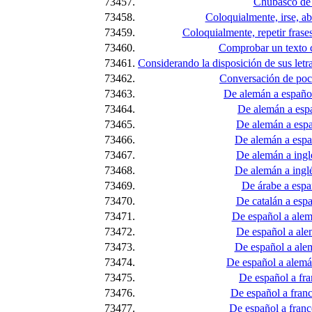
73457.
Chubasco de 
73458.
Coloquialmente, irse, a
73459.
Coloquialmente, repetir frase
73460.
Comprobar un texto c
73461.
Considerando la disposición de sus letra
73462.
Conversación de poc
73463.
De alemán a español
73464.
De alemán a espa
73465.
De alemán a espa
73466.
De alemán a españ
73467.
De alemán a ingl
73468.
De alemán a inglé
73469.
De árabe a españ
73470.
De catalán a españ
73471.
De español a alemá
73472.
De español a ale
73473.
De español a ale
73474.
De español a alemá
73475.
De español a fra
73476.
De español a francé
73477.
De español a franc