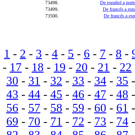
73498.
De español a port
73499.
De francés a esp
73500.
De francés a espa
1
-
2
-
3
-
4
-
5
-
6
-
7
-
8
-
-
17
-
18
-
19
-
20
-
21
-
22
30
-
31
-
32
-
33
-
34
-
35
43
-
44
-
45
-
46
-
47
-
48
56
-
57
-
58
-
59
-
60
-
61
69
-
70
-
71
-
72
-
73
-
74
82
-
83
-
84
-
85
-
86
-
87