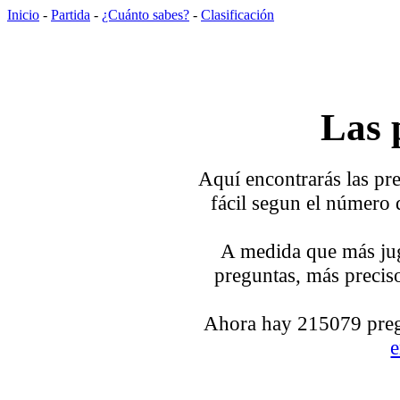
Inicio
-
Partida
-
¿Cuánto sabes?
-
Clasificación
Las 
Aquí encontrarás las pre
fácil segun el número 
A medida que más jug
preguntas, más preciso
Ahora hay 215079 pregu
e