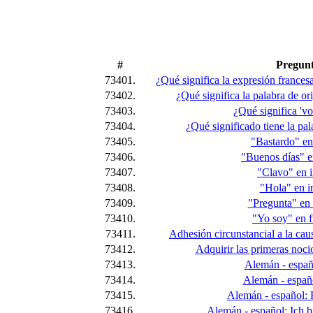
#
Pregun
73401.
¿Qué significa la expresión france
73402.
¿Qué significa la palabra de ori
73403.
¿Qué significa 'v
73404.
¿Qué significado tiene la pal
73405.
"Bastardo" en
73406.
"Buenos días" e
73407.
"Clavo" en i
73408.
"Hola" en i
73409.
"Pregunta" en i
73410.
"Yo soy" en f
73411.
Adhesión circunstancial a la caus
73412.
Adquirir las primeras noci
73413.
Alemán - españo
73414.
Alemán - españ
73415.
Alemán - español: 
73416.
Alemán - español: Ich b