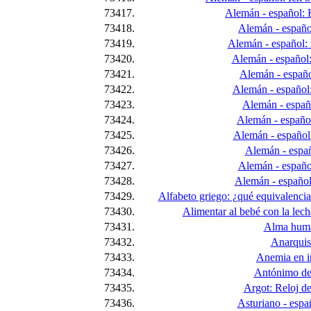
73417.
Alemán - español: 
73418.
Alemán - españo
73419.
Alemán - español:
73420.
Alemán - español
73421.
Alemán - españo
73422.
Alemán - español
73423.
Alemán - españo
73424.
Alemán - español
73425.
Alemán - español:
73426.
Alemán - españ
73427.
Alemán - españo
73428.
Alemán - español
73429.
Alfabeto griego: ¿qué equivalencia
73430.
Alimentar al bebé con la lec
73431.
Alma hum
73432.
Anarquis
73433.
Anemia en i
73434.
Antónimo de
73435.
Argot: Reloj de
73436.
Asturiano - españ