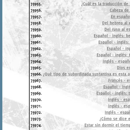
73955.
¿Cuál es la traducción de 
73956.
Cabeza de
73957.
En españo
73958.
Del hebreo al e
73959.
Del ruso al e
73960.
Español - inglés: b
73961.
Español - inglés:
73962.
Español - ing
73963.
Español - inglés: 
73964.
Inglés - españ
73965.
Dios e
73966.
¿Qué tipo de subordinada sustantiva es esta o
73967.
Francés - e
73968.
Español - ingl
73969.
Español - inglés:
73970.
Inglés - es
73971.
Inglés - esp
73972.
Inglés - españ
73973.
¿Cómo se dice 
73974.
Estar sin dormir el tiem