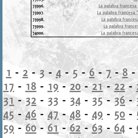
73996.
La palabra francesa 
73997.
La palabra francesa "
73998.
La palabra francesa
73999.
La palabra frances
74000.
La palabra francesa 
1
-
2
-
3
-
4
-
5
-
6
-
7
-
8
17
-
18
-
19
-
20
-
21
-
22
-
31
-
32
-
33
-
34
-
35
-
36
-
45
-
46
-
47
-
48
-
49
-
50
-
59
-
60
-
61
-
62
-
63
-
64
-