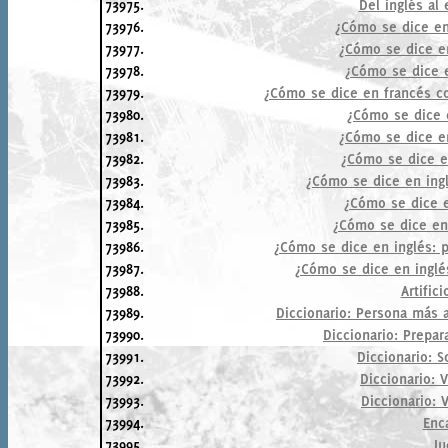
73975.
Del inglés al 
73976.
¿Cómo se dice en
73977.
¿Cómo se dice e
73978.
¿Cómo se dice e
73979.
¿Cómo se dice en francés co
73980.
¿Cómo se dice 
73981.
¿Cómo se dice en
73982.
¿Cómo se dice e
73983.
¿Cómo se dice en ing
73984.
¿Cómo se dice e
73985.
¿Cómo se dice en 
73986.
¿Cómo se dice en inglés: p
73987.
¿Cómo se dice en inglé
73988.
Artific
73989.
Diccionario: Persona más 
73990.
Diccionario: Prepar
73991.
Diccionario: S
73992.
Diccionario: 
73993.
Diccionario:
73994.
Enc
73995.
Ju