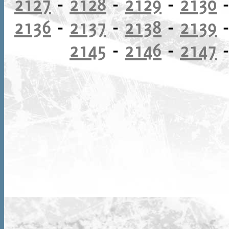
2127
-
2128
-
2129
-
2130
2136
-
2137
-
2138
-
2139
2145
-
2146
-
2147