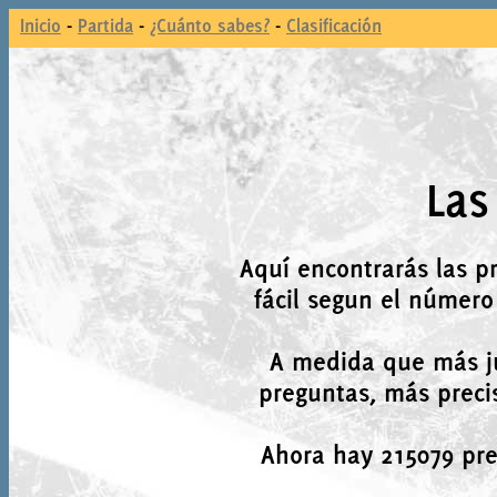
Inicio
-
Partida
-
¿Cuánto sabes?
-
Clasificación
Las
Aquí encontrarás las p
fácil segun el número
A medida que más j
preguntas, más precis
Ahora hay 215079 preg