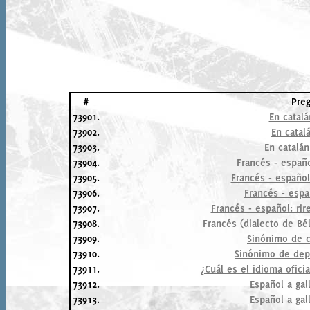
#
Pre
73901.
En catalá
73902.
En catal
73903.
En catalá
73904.
Francés - españo
73905.
Francés - español
73906.
Francés - espa
73907.
Francés - español: ri
73908.
Francés (dialecto de Bél
73909.
Sinónimo de c
73910.
Sinónimo de depo
73911.
¿Cuál es el idioma oficia
73912.
Español a gal
73913.
Español a gal