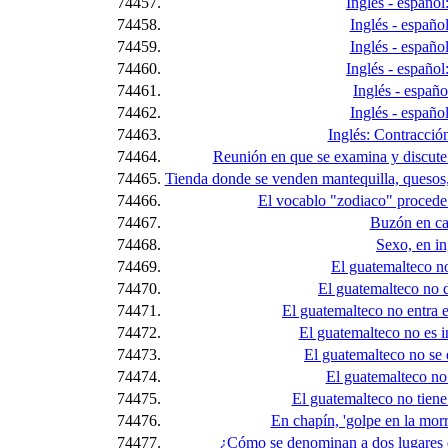
74457.
Inglés - español
74458.
Inglés - español
74459.
Inglés - español
74460.
Inglés - español:
74461.
Inglés - españo
74462.
Inglés - español
74463.
Inglés: Contracció
74464.
Reunión en que se examina y discute
74465.
Tienda donde se venden mantequilla, quesos, 
74466.
El vocablo "zodiaco" procede d
74467.
Buzón en ca
74468.
Sexo, en in
74469.
El guatemalteco no
74470.
El guatemalteco no de
74471.
El guatemalteco no entra en
74472.
El guatemalteco no es int
74473.
El guatemalteco no se e
74474.
El guatemalteco no 
74475.
El guatemalteco no tiene p
74476.
En chapín, 'golpe en la morra
74477.
¿Cómo se denominan a dos lugares 