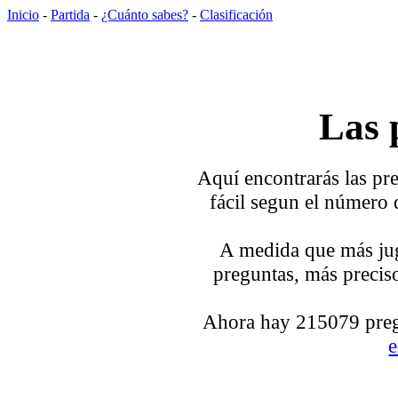
Inicio
-
Partida
-
¿Cuánto sabes?
-
Clasificación
Las 
Aquí encontrarás las pre
fácil segun el número 
A medida que más jug
preguntas, más preciso
Ahora hay 215079 pregu
e