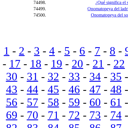
74498.
¿Qué significa el su
74499.
Onomatopeya del ladri
74500.
Onomatopeya del son
1
-
2
-
3
-
4
-
5
-
6
-
7
-
8
-
-
17
-
18
-
19
-
20
-
21
-
22
30
-
31
-
32
-
33
-
34
-
35
43
-
44
-
45
-
46
-
47
-
48
56
-
57
-
58
-
59
-
60
-
61
69
-
70
-
71
-
72
-
73
-
74
82
-
83
-
84
-
85
-
86
-
87