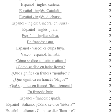
Español - inglés: cartera.
2
Español - inglés: Cataluña.
2
Español - inglés: ducharse.
2
Español - inglés: Ginebra (en Suiza).
2
Español - inglés: jirafa.
2
Español - inglés: saliva.
2
En francés: asno.
2
Español - vasco: es culpa tuya.
2
Vasco - español: hamabi.
2
¿Cómo se dice en latín: mañana?
2
¿Cómo se dice en latín: Roma?
2
¿Qué significa en francés "nombre"?
2
¿Qué significa en francés 'blague'?
2
¿Qué significa en francés 'licenciement'?
2
En francés: huir.
2
Español - francés: espalda.
2
Español - italiano: ¿Cómo se dice 'historia'?
2
Español - italiano: ¿Como se dice 'llamarse'?
2