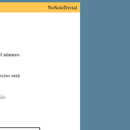
NoSoloTrivial
 el número
ciso será
sla
.