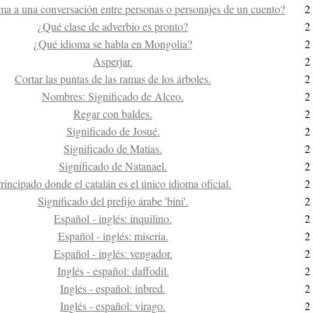
ma a una conversación entre personas o personajes de un cuento?
2
¿Qué clase de adverbio es pronto?
2
¿Qué idioma se habla en Mongolia?
2
Asperjar.
2
Cortar las puntas de las ramas de los árboles.
2
Nombres: Significado de Alceo.
2
Regar con baldes.
2
Significado de Josué.
2
Significado de Matías.
2
Significado de Natanael.
2
rincipado donde el catalán es el único idioma oficial.
2
Significado del prefijo árabe 'bini'.
2
Español - inglés: inquilino.
2
Español - inglés: miseria.
2
Español - inglés: vengador.
2
Inglés - español: daffodil.
2
Inglés - español: inbred.
2
Inglés - español: virago.
2