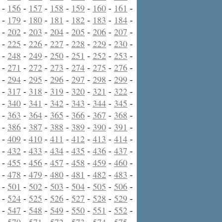
-
156
-
157
-
158
-
159
-
160
-
161
-
-
179
-
180
-
181
-
182
-
183
-
184
-
-
202
-
203
-
204
-
205
-
206
-
207
-
-
225
-
226
-
227
-
228
-
229
-
230
-
-
248
-
249
-
250
-
251
-
252
-
253
-
-
271
-
272
-
273
-
274
-
275
-
276
-
-
294
-
295
-
296
-
297
-
298
-
299
-
-
317
-
318
-
319
-
320
-
321
-
322
-
-
340
-
341
-
342
-
343
-
344
-
345
-
-
363
-
364
-
365
-
366
-
367
-
368
-
-
386
-
387
-
388
-
389
-
390
-
391
-
-
409
-
410
-
411
-
412
-
413
-
414
-
-
432
-
433
-
434
-
435
-
436
-
437
-
-
455
-
456
-
457
-
458
-
459
-
460
-
-
478
-
479
-
480
-
481
-
482
-
483
-
-
501
-
502
-
503
-
504
-
505
-
506
-
-
524
-
525
-
526
-
527
-
528
-
529
-
-
547
-
548
-
549
-
550
-
551
-
552
-
-
570
-
571
-
572
-
573
-
574
-
575
-