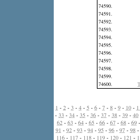
74590.
74591.
74592.
74593.
74594.
74595.
74596.
74597.
74598.
74599.
74600.
T
1
-
2
-
3
-
4
-
5
-
6
-
7
-
8
-
9
-
10
-
1
-
33
-
34
-
35
-
36
-
37
-
38
-
39
-
40
62
-
63
-
64
-
65
-
66
-
67
-
68
-
69
91
-
92
-
93
-
94
-
95
-
96
-
97
-
98
116
-
117
-
118
-
119
-
120
-
121
-
1