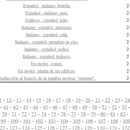
Español - italiano: botella.
2
Español - italiano: país.
2
Gallego - español: leito.
2
Italiano - español: antipasto.
2
Italiano - español: città.
2
Italiano - español: prendere in giro.
2
Italiano - español: sedici.
2
Italiano - español: tedesco.
2
En inglés, comer.
2
En inglés, planta de un edificio.
2
raducción al francés de la palabra inglesa "summer".
2
1
-
12
-
13
-
14
-
15
-
16
-
17
-
18
-
19
-
20
-
21
-
22
-
23
-
24
-
41
-
42
-
43
-
44
-
45
-
46
-
47
-
48
-
49
-
50
-
51
-
52
-
53
-
70
-
71
-
72
-
73
-
74
-
75
-
76
-
77
-
78
-
79
-
80
-
81
-
82
-
-
99
-
100
-
101
-
102
-
103
-
104
-
105
-
106
-
107
-
108
-
10
22
-
123
-
124
-
125
-
126
-
127
-
128
-
129
-
130
-
131
-
132