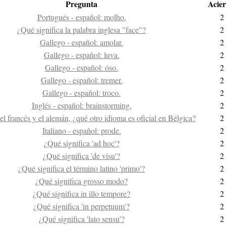
Pregunta
Acier
Portugués - español: molho.
2
¿Qué significa la palabra inglesa "face"?
2
Gallego - español: amolar.
2
Gallego - español: luva.
2
Gallego - español: óso.
2
Gallego - español: tremer.
2
Gallego - español: troco.
2
Inglés - español: brainstorming.
2
 francés y el alemán, ¿qué otro idioma es oficial en Bélgica?
2
Italiano - español: prode.
2
¿Qué significa 'ad hoc'?
2
¿Qué significa 'de visu'?
2
¿Qué significa el término latino 'primo'?
2
¿Qué significa grosso modo?
2
¿Qué significa in illo tempore?
2
¿Qué significa 'in perpetuum'?
2
¿Qué significa 'lato sensu'?
2