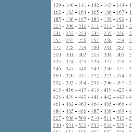
139
-
140
-
141
-
142
-
143
-
144
-
1
162
-
163
-
164
-
165
-
166
-
167
-
1
185
-
186
-
187
-
188
-
189
-
190
-
1
208
-
209
-
210
-
211
-
212
-
213
-
2
231
-
232
-
233
-
234
-
235
-
236
-
2
254
-
255
-
256
-
257
-
258
-
259
-
2
277
-
278
-
279
-
280
-
281
-
282
-
2
300
-
301
-
302
-
303
-
304
-
305
-
3
323
-
324
-
325
-
326
-
327
-
328
-
3
346
-
347
-
348
-
349
-
350
-
351
-
3
369
-
370
-
371
-
372
-
373
-
374
-
3
392
-
393
-
394
-
395
-
396
-
397
-
3
415
-
416
-
417
-
418
-
419
-
420
-
4
438
-
439
-
440
-
441
-
442
-
443
-
4
461
-
462
-
463
-
464
-
465
-
466
-
4
484
-
485
-
486
-
487
-
488
-
489
-
4
507
-
508
-
509
-
510
-
511
-
512
-
5
530
-
531
-
532
-
533
-
534
-
535
-
5
553
-
554
-
555
-
556
-
557
-
558
-
5