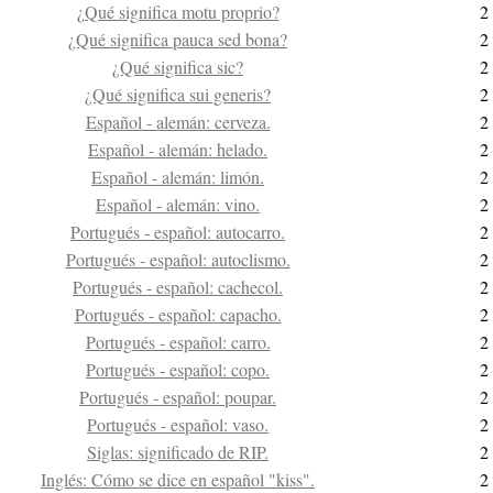
¿Qué significa motu proprio?
2
¿Qué significa pauca sed bona?
2
¿Qué significa sic?
2
¿Qué significa sui generis?
2
Español - alemán: cerveza.
2
Español - alemán: helado.
2
Español - alemán: limón.
2
Español - alemán: vino.
2
Portugués - español: autocarro.
2
Portugués - español: autoclismo.
2
Portugués - español: cachecol.
2
Portugués - español: capacho.
2
Portugués - español: carro.
2
Portugués - español: copo.
2
Portugués - español: poupar.
2
Portugués - español: vaso.
2
Siglas: significado de RIP.
2
Inglés: Cómo se dice en español "kiss".
2