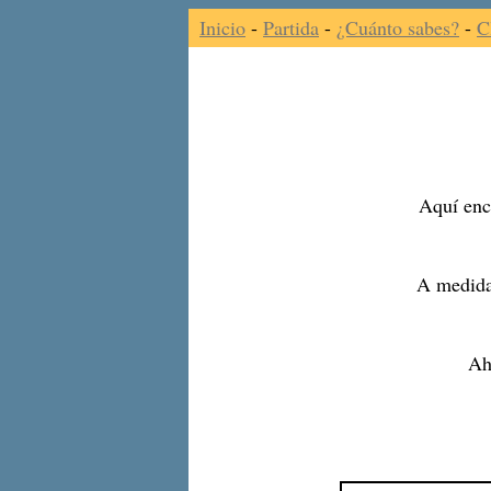
Inicio
-
Partida
-
¿Cuánto sabes?
-
C
Aquí enco
A medida
Ah