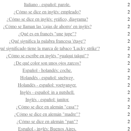
Italiano - español: parole.
2
¿Cómo se dice en inglés: empleado?
2
¿Cómo se dice en inglés: gráfico, diagrama?
2
¿Cómo se llaman las 'cajas de ahorro' en inglés?
2
¿Qué es en francés "une jupe"?
2
¿Qué significa la palabra francesa 'étage'?
2
ué significado tiene la marca de tabaco 'Lucky strike'?
2
¿Cómo se escribe en inglés "gualqui talqui"?
2
¿De qué color son unos ojos zarcos?
2
Español - holandés: coche.
2
Holandés - español: snelweg.
2
Holandés - español: voetganger.
2
Inglés - español: in a nutshell.
2
Inglés - español: janitor.
2
¿Cómo se dice en alemán "casa"?
2
¿Cómo se dice en alemán "madre"?
2
¿Cómo se dice en alemán "pan"?
2
Español - inglés: Buenos Aires.
2