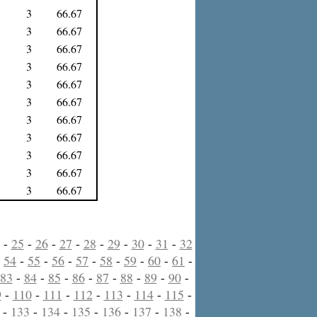
3
66.67
3
66.67
3
66.67
3
66.67
3
66.67
3
66.67
3
66.67
3
66.67
3
66.67
3
66.67
3
66.67
-
25
-
26
-
27
-
28
-
29
-
30
-
31
-
32
-
54
-
55
-
56
-
57
-
58
-
59
-
60
-
61
-
83
-
84
-
85
-
86
-
87
-
88
-
89
-
90
-
9
-
110
-
111
-
112
-
113
-
114
-
115
-
-
133
-
134
-
135
-
136
-
137
-
138
-