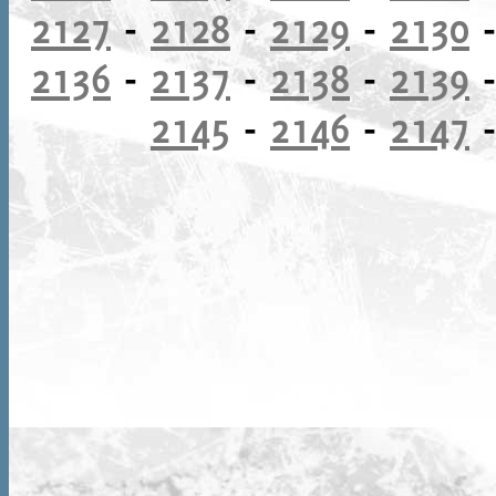
2127
-
2128
-
2129
-
2130
2136
-
2137
-
2138
-
2139
2145
-
2146
-
2147