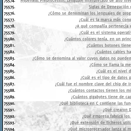
75574.
Hypertext Preprocessor. Lenguaje interpretado de alto niv
75575.
Siglas de Denegación d
75576.
¿Cómo se denominan los lenguajes de pro
75577.
¿Cuál es la marca más con
75578.
¿A qué compañía pertenecía 
75579.
¿Cuál es el sistema operat
75580.
¿Cuántos colores tenía, en un prin
75581.
¿Cuántos botones tien
75582.
¿Cuántos cables h
75583.
¿Cómo se denomina al valor cuyos datos no pueden 
75584.
¿Cómo se llama la me
75585.
¿Cuál es el nivel 
75586.
¿Cuál es el tipo de datos 
75587.
¿Cuál fue el nombre clave del chip de 
75588.
¿Cuántos contactos tienen los
75589.
¿Cuántos gigabytes tiene de c
75590.
¿Qué biblioteca en C contiene las fu
75591.
¿Qué crearon D.
75592.
¿Qué empresa fabrica los
75593.
¿Qué extensión de ficheros util
75594.
¿Qué microprocesador lanza al m