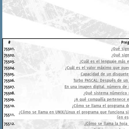
#
Pre
75501.
¿Qué sign
75502.
¿Qué sign
75503.
¿Cuál es el lenguaje más 
75504.
¿Cuál es el valor máximo que pued
75505.
Capacidad de un disquete
75506.
Turbo PASCAL: Después de un 
75507.
En una imagen digital, número de 
75508.
¿Qué sistema númerico u
75509.
¿A qué compañía pertenece 
75510.
¿Cómo se llama el programa d
¿Cómo se llama en UNIX/Linux el programa que funciona si
75511.
(en es
75512.
¿Cómo se llama la hoja 