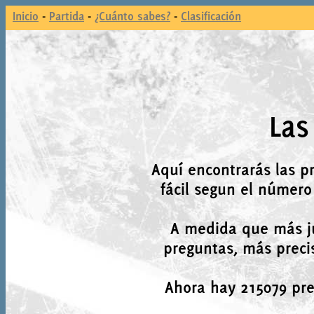
Inicio
-
Partida
-
¿Cuánto sabes?
-
Clasificación
Las
Aquí encontrarás las p
fácil segun el número
A medida que más j
preguntas, más precis
Ahora hay 215079 preg