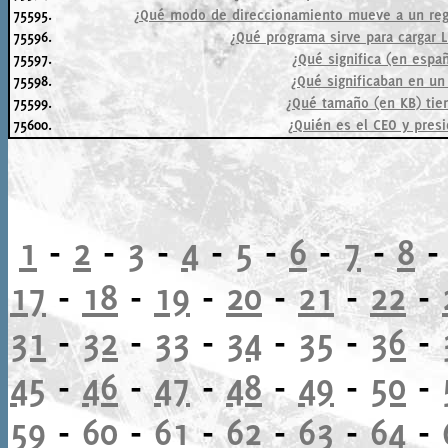
75595.
¿Qué modo de direccionamiento mueve a un regi
75596.
¿Qué programa sirve para cargar
75597.
¿Qué significa (en espa
75598.
¿Qué significaban en un 
75599.
¿Qué tamaño (en KB) tien
75600.
¿Quién es el CEO y presi
1
-
2
-
3
-
4
-
5
-
6
-
7
-
8
17
-
18
-
19
-
20
-
21
-
22
-
31
-
32
-
33
-
34
-
35
-
36
-
45
-
46
-
47
-
48
-
49
-
50
-
59
-
60
-
61
-
62
-
63
-
64
-