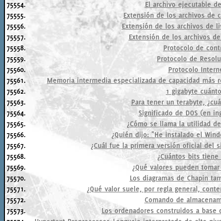
75554.
El archivo ejecutable d
75555.
Extensión de los archivos de
75556.
Extensión de los archivos de l
75557.
Extensión de los archivos d
75558.
Protocolo de cont
75559.
Protocolo de Resolu
75560.
Protocolo Intern
75561.
Memoria intermedia especializada de capacidad más r
75562.
1 gigabyte cuánt
75563.
Para tener un terabyte, ¿cu
75564.
Significado de DOS (en in
75565.
¿Cómo se llama la utilidad de
75566.
¿Quién dijo: "He instalado el Win
75567.
¿Cuál fue la primera versión oficial del 
75568.
¿Cuántos bits tiene 
75569.
¿Qué valores pueden tomar 
75570.
Los diagramas de Chapin tam
75571.
¿Qué valor suele, por regla general, conte
75572.
Comando de almacenami
75573.
Los ordenadores construidos a base d