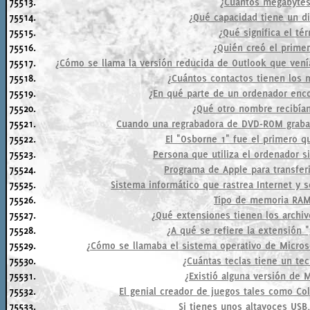
75513.
¿Cuántos megabytes
75514.
¿Qué capacidad tiene un d
75515.
¿Qué significa el té
75516.
¿Quién creó el prime
75517.
¿Cómo se llama la versión reducida de Outlook que venía
75518.
¿Cuántos contactos tienen lo
75519.
¿En qué parte de un ordenador enco
75520.
¿Qué otro nombre recibían
75521.
Cuando una regrabadora de DVD-ROM graba
75522.
El "Osborne 1" fue el primero qu
75523.
Persona que utiliza el ordenador si
75524.
Programa de Apple para transferi
75525.
Sistema informático que rastrea Internet y s
75526.
Tipo de memoria RAM
75527.
¿Qué extensiones tienen los archiv
75528.
¿A qué se refiere la extensión 
75529.
¿Cómo se llamaba el sistema operativo de Micros
75530.
¿Cuántas teclas tiene un te
75531.
¿Existió alguna versión de 
75532.
El genial creador de juegos tales como Colon
75533.
Si tienes unos altavoces USB,