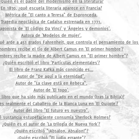
¿Quién es el padre del modernismo en la literatura?
En 1870, ¿qué escuela literaria aparece en Francia?
Métrica de "El canto a Teresa" de Espronceda.
Tragedia neoclásica de Cadalso estrenada en 1771.
agonista de 'El código Da Vinci' y 'Ángeles y demonios'.
Autora de 'Modelos de mujer'.
¿qué arde a 451 grados Fahrenheit, que controla el pensamiento de lo
ombres recibe el tío de Albert Camus en 'El primer hombre'?
mbres recibe la madre de Albert Camus en "El primer hombre"?
¿Quién escribió el libro 'Partículas elementales'?
El libro de Franz Kafka más conocido es...
Autor de "De aquí a la eternidad".
Autor de "La clave está en Rebeca".
Autor de 'El topo'.
l libro que ha sido más publicado en el mundo (tras la Biblia)?
es realmente el Caballero de la Blanca Luna en 'El Quijote'?
Autor del libro "El futuro es nuestro".
é sustancia estupefaciente consumía Sherlock Holmes?
¿Quién es el autor de 'La trilogía de Nueva York'?
¿Quién escribió "¡Absalon, Absalon!"?
¿Quién escribió "El judío errante"?