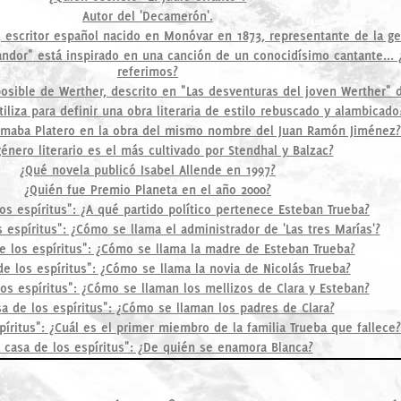
Autor del 'Decamerón'.
 escritor español nacido en Monóvar en 1873, representante de la ge
plandor" está inspirado en una canción de un conocidísimo cantante...
referimos?
sible de Werther, descrito en "Las desventuras del joven Werther" 
iliza para definir una obra literaria de estilo rebuscado y alambicado
amaba Platero en la obra del mismo nombre del Juan Ramón Jiménez?
énero literario es el más cultivado por Stendhal y Balzac?
¿Qué novela publicó Isabel Allende en 1997?
¿Quién fue Premio Planeta en el año 2000?
los espíritus": ¿A qué partido político pertenece Esteban Trueba?
s espíritus": ¿Cómo se llama el administrador de 'Las tres Marías'?
e los espíritus": ¿Cómo se llama la madre de Esteban Trueba?
de los espíritus": ¿Cómo se llama la novia de Nicolás Trueba?
los espíritus": ¿Cómo se llaman los mellizos de Clara y Esteban?
sa de los espíritus": ¿Cómo se llaman los padres de Clara?
píritus": ¿Cuál es el primer miembro de la familia Trueba que fallece?
a casa de los espíritus": ¿De quién se enamora Blanca?