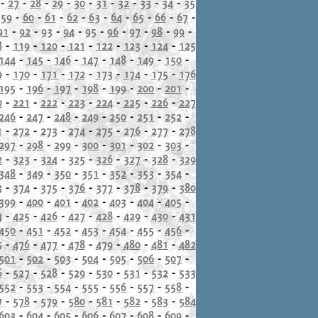
-
27
-
28
-
29
-
30
-
31
-
32
-
33
-
34
-
35
-
59
-
60
-
61
-
62
-
63
-
64
-
65
-
66
-
67
-
91
-
92
-
93
-
94
-
95
-
96
-
97
-
98
-
99
-
8
-
119
-
120
-
121
-
122
-
123
-
124
-
125
144
-
145
-
146
-
147
-
148
-
149
-
150
-
9
-
170
-
171
-
172
-
173
-
174
-
175
-
176
195
-
196
-
197
-
198
-
199
-
200
-
201
-
0
-
221
-
222
-
223
-
224
-
225
-
226
-
227
246
-
247
-
248
-
249
-
250
-
251
-
252
-
1
-
272
-
273
-
274
-
275
-
276
-
277
-
278
297
-
298
-
299
-
300
-
301
-
302
-
303
-
2
-
323
-
324
-
325
-
326
-
327
-
328
-
329
348
-
349
-
350
-
351
-
352
-
353
-
354
-
3
-
374
-
375
-
376
-
377
-
378
-
379
-
380
399
-
400
-
401
-
402
-
403
-
404
-
405
-
4
-
425
-
426
-
427
-
428
-
429
-
430
-
431
450
-
451
-
452
-
453
-
454
-
455
-
456
-
5
-
476
-
477
-
478
-
479
-
480
-
481
-
482
501
-
502
-
503
-
504
-
505
-
506
-
507
-
6
-
527
-
528
-
529
-
530
-
531
-
532
-
533
552
-
553
-
554
-
555
-
556
-
557
-
558
-
7
-
578
-
579
-
580
-
581
-
582
-
583
-
584
603
-
604
-
605
-
606
-
607
-
608
-
609
-