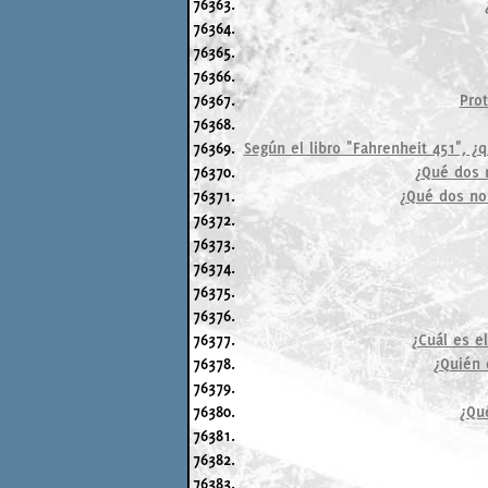
76363.
76364.
76365.
76366.
76367.
Prot
76368.
76369.
Según el libro "Fahrenheit 451", 
76370.
¿Qué dos n
76371.
¿Qué dos no
76372.
76373.
76374.
76375.
76376.
76377.
¿Cuál es e
76378.
¿Quién 
76379.
76380.
¿Qu
76381.
76382.
76383.