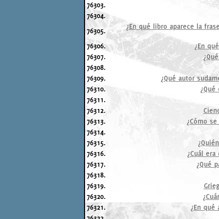
76303.
76304.
¿En qué libro aparece la fras
76305.
76306.
¿En qué
76307.
¿Qué
76308.
76309.
¿Qué autor sudamer
76310.
¿Qué 
76311.
76312.
Cienc
76313.
¿Cómo se 
76314.
76315.
¿Quién
76316.
¿Cuál era
76317.
¿Qué pa
76318.
76319.
Grie
76320.
¿Cuán
76321.
¿En qué 
76322.