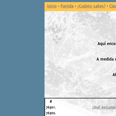
Inicio
-
Partida
-
¿Cuánto sabes?
-
Cla
Aquí enco
A medida q
A
#
76301.
¿Qué personaje
76302.