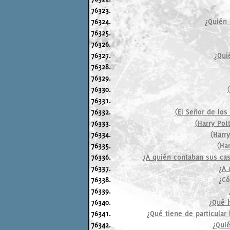
76323.
76324.
¿Quién 
76325.
76326.
76327.
¿Qui
76328.
76329.
76330.
76331.
76332.
(El Señor de los
76333.
(Harry Pot
76334.
(Harr
76335.
(Ha
76336.
¿A quién contaban sus caso
76337.
¿A 
76338.
¿Có
76339.
76340.
¿Qué h
76341.
¿Qué tiene de particular 
76342.
¿Quié