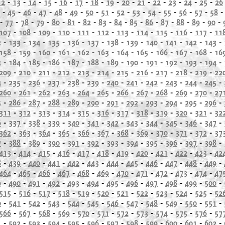
12
-
13
-
14
-
15
-
16
-
17
-
18
-
19
-
20
-
21
-
22
-
23
-
24
-
25
-
26
-
45
-
46
-
47
-
48
-
49
-
50
-
51
-
52
-
53
-
54
-
55
-
56
-
57
-
58
-
77
-
78
-
79
-
80
-
81
-
82
-
83
-
84
-
85
-
86
-
87
-
88
-
89
-
90
-
107
-
108
-
109
-
110
-
111
-
112
-
113
-
114
-
115
-
116
-
117
-
11
2
-
133
-
134
-
135
-
136
-
137
-
138
-
139
-
140
-
141
-
142
-
143
-
158
-
159
-
160
-
161
-
162
-
163
-
164
-
165
-
166
-
167
-
168
-
16
3
-
184
-
185
-
186
-
187
-
188
-
189
-
190
-
191
-
192
-
193
-
194
-
209
-
210
-
211
-
212
-
213
-
214
-
215
-
216
-
217
-
218
-
219
-
22
4
-
235
-
236
-
237
-
238
-
239
-
240
-
241
-
242
-
243
-
244
-
245
-
260
-
261
-
262
-
263
-
264
-
265
-
266
-
267
-
268
-
269
-
270
-
27
5
-
286
-
287
-
288
-
289
-
290
-
291
-
292
-
293
-
294
-
295
-
296
-
311
-
312
-
313
-
314
-
315
-
316
-
317
-
318
-
319
-
320
-
321
-
32
6
-
337
-
338
-
339
-
340
-
341
-
342
-
343
-
344
-
345
-
346
-
347
-
362
-
363
-
364
-
365
-
366
-
367
-
368
-
369
-
370
-
371
-
372
-
37
7
-
388
-
389
-
390
-
391
-
392
-
393
-
394
-
395
-
396
-
397
-
398
-
413
-
414
-
415
-
416
-
417
-
418
-
419
-
420
-
421
-
422
-
423
-
42
8
-
439
-
440
-
441
-
442
-
443
-
444
-
445
-
446
-
447
-
448
-
449
-
464
-
465
-
466
-
467
-
468
-
469
-
470
-
471
-
472
-
473
-
474
-
47
9
-
490
-
491
-
492
-
493
-
494
-
495
-
496
-
497
-
498
-
499
-
500
-
515
-
516
-
517
-
518
-
519
-
520
-
521
-
522
-
523
-
524
-
525
-
52
0
-
541
-
542
-
543
-
544
-
545
-
546
-
547
-
548
-
549
-
550
-
551
-
566
-
567
-
568
-
569
-
570
-
571
-
572
-
573
-
574
-
575
-
576
-
57
1
-
592
-
593
-
594
-
595
-
596
-
597
-
598
-
599
-
600
-
601
-
602
-