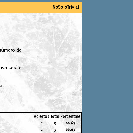
NoSoloTrivial
 número de
iso será el
la
.
Aciertos
Total
Porcentaje
2
3
66.67
2
3
66.67