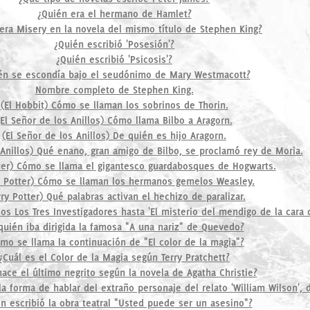
¿Quién era el hermano de Hamlet?
era Misery en la novela del mismo título de Stephen King?
¿Quién escribió 'Posesión'?
¿Quién escribió 'Psicosis'?
én se escondía bajo el seudónimo de Mary Westmacott?
Nombre completo de Stephen King.
(El Hobbit) Cómo se llaman los sobrinos de Thorin.
(El Señor de los Anillos) Cómo llama Bilbo a Aragorn.
(El Señor de los Anillos) De quién es hijo Aragorn.
 Anillos) Qué enano, gran amigo de Bilbo, se proclamó rey de Moria.
ter) Cómo se llama el gigantesco guardabosques de Hogwarts.
y Potter) Cómo se llaman los hermanos gemelos Weasley.
rry Potter) Qué palabras activan el hechizo de paralizar.
s Los Tres Investigadores hasta 'El misterio del mendigo de la cara c
quién iba dirigida la famosa "A una nariz" de Quevedo?
mo se llama la continuación de "El color de la magia"?
¿Cuál es el Color de la Magia según Terry Pratchett?
ace el último negrito según la novela de Agatha Christie?
la forma de hablar del extraño personaje del relato 'William Wilson', 
n escribió la obra teatral "Usted puede ser un asesino"?