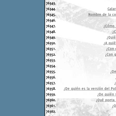
76343.
76344.
Gala
76345.
Nombre de la col
76346.
76347.
¿Cómo s
76348.
¿C
76349.
¿Quié
76350.
¿A quié
76351.
¿Con 
76352.
¿Con q
76353.
76354.
76355.
¿De
76356.
76357.
76358.
¿De quién es la versión del Po
76359.
¿De quién 
76360.
¿Qué poeta, 
76361.
¿Q
76362.