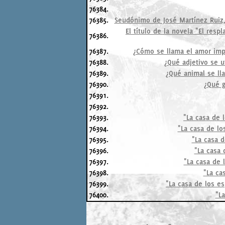
76384.
76385.
Seudónimo de José Martínez Ruiz,
El título de la novela "El res
76386.
76387.
¿Cómo se llama el amor impo
76388.
¿Qué adjetivo se ut
76389.
¿Qué animal se ll
76390.
¿Qué g
76391.
76392.
76393.
"La casa de 
76394.
"La casa de lo
76395.
"La casa d
76396.
"La casa 
76397.
"La casa de 
76398.
"La ca
76399.
"La casa de los es
76400.
"L