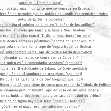
Autor de "El temible Blott".
rdón poético más importante que se concede en España.
ección de narrativa que se publica en España con temática erótica.
Autor de la 'Divina comedia'.
e llamaba el sobrino de Bilbo en 'El Señor de los Anillos'?
uál fue la novela que lanzó a la fama a Noah Gordon?
n escribió la obra teatral "El divino impaciente" en 1933?
n le dedica Lorca los póstumos 'Sonetos del amor oscuro'?
qué sobrenombre llama Lope de Vega a Isabel de Urbina?
ué sobrenombre llama Lope de Vega a Marta de Nevares?
¿Cuántas comedias se conservan de Calderón?
¿De quién es "El comendador Mendoza" (apellido)?
 quién es 'El estudiante de Salamanca' (sólo apellido)?
¿De quién es 'El sombrero de tres picos' (apellido)?
¿De quién es 'La Fontana de Oro' (segundo apellido)?
lifemo que Góngora sigue de cerca para escribir la "Fábula de Polifem
se enamora profundamente Lope de Vega en sus años mozos?
en su huida al destierro, rapta y se casa con Isabel de Urbina?
ué tipo de figura hay en la frase "flores su bozo es"?
¿Quién es el mayor escritor culterano (apellido)?