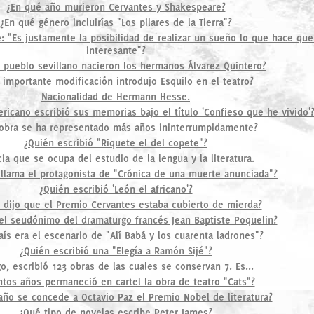
¿En qué año murieron Cervantes y Shakespeare?
¿En qué género incluirías "Los pilares de la Tierra"?
e: "Es justamente la posibilidad de realizar un sueño lo que hace que
interesante"?
 pueblo sevillano nacieron los hermanos Álvarez Quintero?
 importante modificación introdujo Esquilo en el teatro?
Nacionalidad de Hermann Hesse.
icano escribió sus memorias bajo el título 'Confieso que he vivido'
obra se ha representado más años ininterrumpidamente?
¿Quién escribió "Riquete el del copete"?
ia que se ocupa del estudio de la lengua y la literatura.
llama el protagonista de "Crónica de una muerte anunciada"?
¿Quién escribió 'León el africano'?
 dijo que el Premio Cervantes estaba cubierto de mierda?
 el seudónimo del dramaturgo francés Jean Baptiste Poquelin?
ís era el escenario de "Alí Babá y los cuarenta ladrones"?
¿Quién escribió una "Elegía a Ramón Sijé"?
go, escribió 123 obras de las cuales se conservan 7. Es...
tos años permaneció en cartel la obra de teatro "Cats"?
año se concede a Octavio Paz el Premio Nobel de literatura?
¿Qué tipo de novelas escribe Peter James?