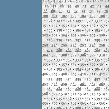
1
-
2
-
3
-
4
-
5
-
6
-
7
-
8
-
9
-
10
-
11
-
-
36
-
37
-
38
-
39
-
40
-
41
-
42
-
43
-
44
68
-
69
-
70
-
71
-
72
-
73
-
74
-
75
-
76
100
-
101
-
102
-
103
-
104
-
105
-
106
-
-
126
-
127
-
128
-
129
-
130
-
131
-
13
151
-
152
-
153
-
154
-
155
-
156
-
157
-
-
177
-
178
-
179
-
180
-
181
-
182
-
18
202
-
203
-
204
-
205
-
206
-
207
-
208
-
-
228
-
229
-
230
-
231
-
232
-
233
-
23
253
-
254
-
255
-
256
-
257
-
258
-
259
-
-
279
-
280
-
281
-
282
-
283
-
284
-
28
304
-
305
-
306
-
307
-
308
-
309
-
310
-
-
330
-
331
-
332
-
333
-
334
-
335
-
33
355
-
356
-
357
-
358
-
359
-
360
-
361
-
-
381
-
382
-
383
-
384
-
385
-
386
-
38
406
-
407
-
408
-
409
-
410
-
411
-
412
-
-
432
-
433
-
434
-
435
-
436
-
437
-
43
457
-
458
-
459
-
460
-
461
-
462
-
463
-
-
483
-
484
-
485
-
486
-
487
-
488
-
48
508
-
509
-
510
-
511
-
512
-
513
-
514
-
-
534
-
535
-
536
-
537
-
538
-
539
-
54
559
-
560
-
561
-
562
-
563
-
564
-
565
-
-
585
-
586
-
587
-
588
-
589
-
590
-
59