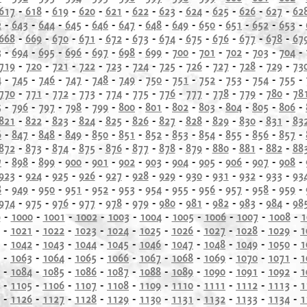
617
-
618
-
619
-
620
-
621
-
622
-
623
-
624
-
625
-
626
-
627
-
62
2
-
643
-
644
-
645
-
646
-
647
-
648
-
649
-
650
-
651
-
652
-
653
-
668
-
669
-
670
-
671
-
672
-
673
-
674
-
675
-
676
-
677
-
678
-
67
3
-
694
-
695
-
696
-
697
-
698
-
699
-
700
-
701
-
702
-
703
-
704
-
719
-
720
-
721
-
722
-
723
-
724
-
725
-
726
-
727
-
728
-
729
-
73
4
-
745
-
746
-
747
-
748
-
749
-
750
-
751
-
752
-
753
-
754
-
755
-
770
-
771
-
772
-
773
-
774
-
775
-
776
-
777
-
778
-
779
-
780
-
78
5
-
796
-
797
-
798
-
799
-
800
-
801
-
802
-
803
-
804
-
805
-
806
-
821
-
822
-
823
-
824
-
825
-
826
-
827
-
828
-
829
-
830
-
831
-
83
6
-
847
-
848
-
849
-
850
-
851
-
852
-
853
-
854
-
855
-
856
-
857
-
872
-
873
-
874
-
875
-
876
-
877
-
878
-
879
-
880
-
881
-
882
-
88
7
-
898
-
899
-
900
-
901
-
902
-
903
-
904
-
905
-
906
-
907
-
908
-
923
-
924
-
925
-
926
-
927
-
928
-
929
-
930
-
931
-
932
-
933
-
93
8
-
949
-
950
-
951
-
952
-
953
-
954
-
955
-
956
-
957
-
958
-
959
-
974
-
975
-
976
-
977
-
978
-
979
-
980
-
981
-
982
-
983
-
984
-
98
9
-
1000
-
1001
-
1002
-
1003
-
1004
-
1005
-
1006
-
1007
-
1008
-
1
-
1021
-
1022
-
1023
-
1024
-
1025
-
1026
-
1027
-
1028
-
1029
-
1
-
1042
-
1043
-
1044
-
1045
-
1046
-
1047
-
1048
-
1049
-
1050
-
1
-
1063
-
1064
-
1065
-
1066
-
1067
-
1068
-
1069
-
1070
-
1071
-
1
-
1084
-
1085
-
1086
-
1087
-
1088
-
1089
-
1090
-
1091
-
1092
-
1
-
1105
-
1106
-
1107
-
1108
-
1109
-
1110
-
1111
-
1112
-
1113
-
1
-
1126
-
1127
-
1128
-
1129
-
1130
-
1131
-
1132
-
1133
-
1134
-
1