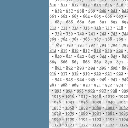
610
-
611
-
612
-
613
-
614
-
615
-
616
-
-
636
-
637
-
638
-
639
-
640
-
641
-
64
661
-
662
-
663
-
664
-
665
-
666
-
667
-
-
687
-
688
-
689
-
690
-
691
-
692
-
69
712
-
713
-
714
-
715
-
716
-
717
-
718
-
-
738
-
739
-
740
-
741
-
742
-
743
-
74
763
-
764
-
765
-
766
-
767
-
768
-
769
-
-
789
-
790
-
791
-
792
-
793
-
794
-
79
814
-
815
-
816
-
817
-
818
-
819
-
820
-
-
840
-
841
-
842
-
843
-
844
-
845
-
84
865
-
866
-
867
-
868
-
869
-
870
-
871
-
-
891
-
892
-
893
-
894
-
895
-
896
-
89
916
-
917
-
918
-
919
-
920
-
921
-
922
-
-
942
-
943
-
944
-
945
-
946
-
947
-
94
967
-
968
-
969
-
970
-
971
-
972
-
973
-
-
993
-
994
-
995
-
996
-
997
-
998
-
99
1015
-
1016
-
1017
-
1018
-
1019
-
1020
1036
-
1037
-
1038
-
1039
-
1040
-
1041
1057
-
1058
-
1059
-
1060
-
1061
-
1062
1078
-
1079
-
1080
-
1081
-
1082
-
1083
1099
-
1100
-
1101
-
1102
-
1103
-
1104
1120
-
1121
-
1122
-
1123
-
1124
-
1125