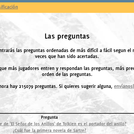
sificación
Las preguntas
ntrarás las preguntas ordenadas de más difícil a fácil segun el
veces que han sido acertadas.
ue más jugadores entren y respondan las preguntas, más prec
orden de las preguntas.
hora hay 215079 preguntas. Si quieres sugerir alguna,
envíanos
Pregunta
 de 'El Señor de los Anillos' de Tolkien es el portador del anillo?
¿Cuál fue la primera novela de Sartre?