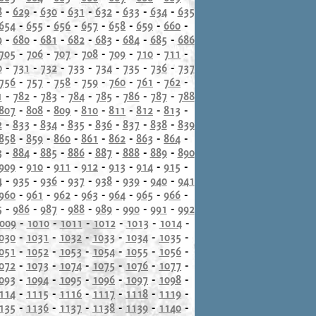
8
-
629
-
630
-
631
-
632
-
633
-
634
-
635
654
-
655
-
656
-
657
-
658
-
659
-
660
-
9
-
680
-
681
-
682
-
683
-
684
-
685
-
686
705
-
706
-
707
-
708
-
709
-
710
-
711
-
0
-
731
-
732
-
733
-
734
-
735
-
736
-
737
756
-
757
-
758
-
759
-
760
-
761
-
762
-
1
-
782
-
783
-
784
-
785
-
786
-
787
-
788
807
-
808
-
809
-
810
-
811
-
812
-
813
-
2
-
833
-
834
-
835
-
836
-
837
-
838
-
839
858
-
859
-
860
-
861
-
862
-
863
-
864
-
3
-
884
-
885
-
886
-
887
-
888
-
889
-
890
909
-
910
-
911
-
912
-
913
-
914
-
915
-
4
-
935
-
936
-
937
-
938
-
939
-
940
-
941
960
-
961
-
962
-
963
-
964
-
965
-
966
-
5
-
986
-
987
-
988
-
989
-
990
-
991
-
992
009
-
1010
-
1011
-
1012
-
1013
-
1014
-
030
-
1031
-
1032
-
1033
-
1034
-
1035
-
051
-
1052
-
1053
-
1054
-
1055
-
1056
-
072
-
1073
-
1074
-
1075
-
1076
-
1077
-
093
-
1094
-
1095
-
1096
-
1097
-
1098
-
114
-
1115
-
1116
-
1117
-
1118
-
1119
-
135
-
1136
-
1137
-
1138
-
1139
-
1140
-