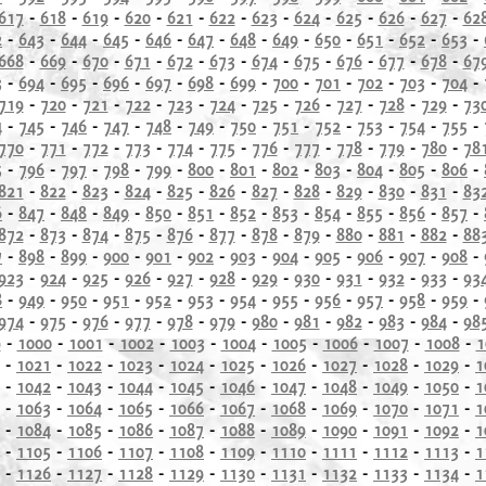
617
-
618
-
619
-
620
-
621
-
622
-
623
-
624
-
625
-
626
-
627
-
62
2
-
643
-
644
-
645
-
646
-
647
-
648
-
649
-
650
-
651
-
652
-
653
-
668
-
669
-
670
-
671
-
672
-
673
-
674
-
675
-
676
-
677
-
678
-
67
3
-
694
-
695
-
696
-
697
-
698
-
699
-
700
-
701
-
702
-
703
-
704
-
719
-
720
-
721
-
722
-
723
-
724
-
725
-
726
-
727
-
728
-
729
-
73
4
-
745
-
746
-
747
-
748
-
749
-
750
-
751
-
752
-
753
-
754
-
755
-
770
-
771
-
772
-
773
-
774
-
775
-
776
-
777
-
778
-
779
-
780
-
78
5
-
796
-
797
-
798
-
799
-
800
-
801
-
802
-
803
-
804
-
805
-
806
-
821
-
822
-
823
-
824
-
825
-
826
-
827
-
828
-
829
-
830
-
831
-
83
6
-
847
-
848
-
849
-
850
-
851
-
852
-
853
-
854
-
855
-
856
-
857
-
872
-
873
-
874
-
875
-
876
-
877
-
878
-
879
-
880
-
881
-
882
-
88
7
-
898
-
899
-
900
-
901
-
902
-
903
-
904
-
905
-
906
-
907
-
908
-
923
-
924
-
925
-
926
-
927
-
928
-
929
-
930
-
931
-
932
-
933
-
93
8
-
949
-
950
-
951
-
952
-
953
-
954
-
955
-
956
-
957
-
958
-
959
-
974
-
975
-
976
-
977
-
978
-
979
-
980
-
981
-
982
-
983
-
984
-
98
9
-
1000
-
1001
-
1002
-
1003
-
1004
-
1005
-
1006
-
1007
-
1008
-
1
-
1021
-
1022
-
1023
-
1024
-
1025
-
1026
-
1027
-
1028
-
1029
-
1
-
1042
-
1043
-
1044
-
1045
-
1046
-
1047
-
1048
-
1049
-
1050
-
1
-
1063
-
1064
-
1065
-
1066
-
1067
-
1068
-
1069
-
1070
-
1071
-
1
-
1084
-
1085
-
1086
-
1087
-
1088
-
1089
-
1090
-
1091
-
1092
-
1
-
1105
-
1106
-
1107
-
1108
-
1109
-
1110
-
1111
-
1112
-
1113
-
1
-
1126
-
1127
-
1128
-
1129
-
1130
-
1131
-
1132
-
1133
-
1134
-
1