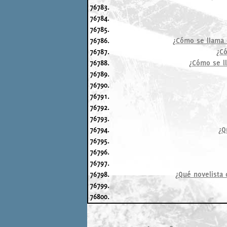
76783.
76784.
76785.
76786.
¿Cómo se llama e
76787.
¿Có
76788.
¿Cómo se ll
76789.
76790.
76791.
76792.
76793.
76794.
¿Q
76795.
76796.
76797.
76798.
¿Qué novelista 
76799.
76800.