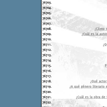
76703.
76704.
76705.
76706.
76707.
76708.
¿Cómo se
76709.
¿Cuál es la autor
76710.
76711.
¿Q
76712.
76713.
76714.
76715.
P
76716.
76717.
76718.
¿Qué actor
76719.
¿A qué género literario
76720.
76721.
¿Cuál es la obra de
76722.