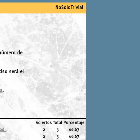
NoSoloTrivial
 número de
iso será el
la
.
Aciertos
Total
Porcentaje
ad'.
2
3
66.67
2
3
66.67