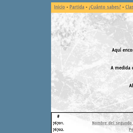
Inicio
-
Partida
-
¿Cuánto sabes?
-
Cla
Aquí enco
A medida q
A
#
76701.
Nombre del segundo h
76702.
Pe