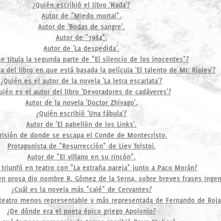
¿Quién escribió el libro 'Nada'?
Autor de "Miedo mortal".
Autor de 'Bodas de sangre'.
Autor de "1984".
Autor de 'La despedida'.
 titula la segunda parte de "El silencio de los inocentes"?
a del libro en que está basada la película 'El talento de Mr. Ripley'?
¿Quién es el autor de la novela 'La letra escarlata'?
uién es el autor del libro 'Devoradores de cadáveres'?
Autor de la novela 'Doctor Zhivago'.
¿Quién escribió 'Una fábula'?
Autor de 'El pabellón de los Links'.
risión de donde se escapa el Conde de Montecristo.
Protagonista de "Resurrección" de Liev Tolstoi.
Autor de "El villano en su rincón".
 triunfó en teatro con "La extraña pareja" junto a Paco Morán?
 en prosa dio nombre R. Gómez de la Serna, sobre breves frases ingen
¿Cuál es la novela más "calé" de Cervantes?
 teatro menos representable y más representada de Fernando de Roja
¿De dónde era el poeta épico griego Apolonio?