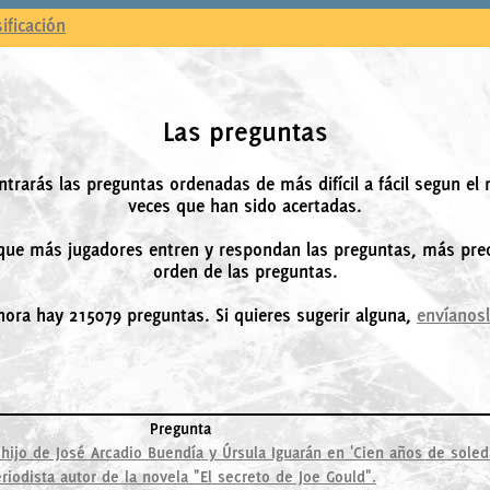
sificación
Las preguntas
ntrarás las preguntas ordenadas de más difícil a fácil segun el
veces que han sido acertadas.
ue más jugadores entren y respondan las preguntas, más prec
orden de las preguntas.
hora hay 215079 preguntas. Si quieres sugerir alguna,
envíanos
Pregunta
ijo de José Arcadio Buendía y Úrsula Iguarán en 'Cien años de soled
riodista autor de la novela "El secreto de Joe Gould".