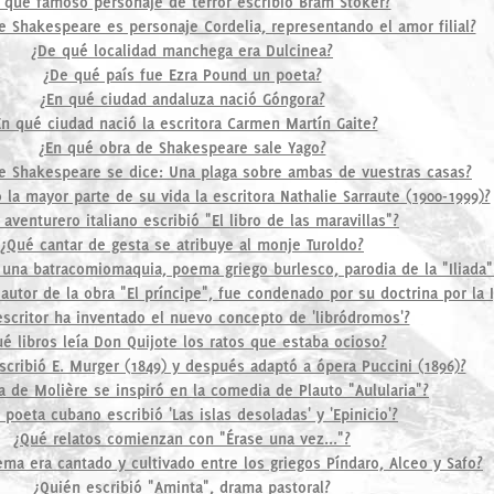
 qué famoso personaje de terror escribió Bram Stoker?
e Shakespeare es personaje Cordelia, representando el amor filial?
¿De qué localidad manchega era Dulcinea?
¿De qué país fue Ezra Pound un poeta?
¿En qué ciudad andaluza nació Góngora?
En qué ciudad nació la escritora Carmen Martín Gaite?
¿En qué obra de Shakespeare sale Yago?
e Shakespeare se dice: Una plaga sobre ambas de vuestras casas?
 la mayor parte de su vida la escritora Nathalie Sarraute (1900-1999)?
aventurero italiano escribió "El libro de las maravillas"?
¿Qué cantar de gesta se atribuye al monje Turoldo?
na batracomiomaquia, poema griego burlesco, parodia de la "Iliada"
 autor de la obra "El príncipe", fue condenado por su doctrina por la I
scritor ha inventado el nuevo concepto de 'libródromos'?
é libros leía Don Quijote los ratos que estaba ocioso?
cribió E. Murger (1849) y después adaptó a ópera Puccini (1896)?
a de Molière se inspiró en la comedia de Plauto "Aulularia"?
 poeta cubano escribió 'Las islas desoladas' y 'Epinicio'?
¿Qué relatos comienzan con "Érase una vez..."?
ma era cantado y cultivado entre los griegos Píndaro, Alceo y Safo?
¿Quién escribió "Aminta", drama pastoral?