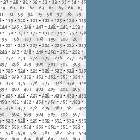
-
27
-
28
-
29
-
30
-
31
-
32
-
33
-
34
-
35
-
59
-
60
-
61
-
62
-
63
-
64
-
65
-
66
-
67
-
91
-
92
-
93
-
94
-
95
-
96
-
97
-
98
-
99
-
8
-
119
-
120
-
121
-
122
-
123
-
124
-
125
144
-
145
-
146
-
147
-
148
-
149
-
150
-
9
-
170
-
171
-
172
-
173
-
174
-
175
-
176
195
-
196
-
197
-
198
-
199
-
200
-
201
-
0
-
221
-
222
-
223
-
224
-
225
-
226
-
227
246
-
247
-
248
-
249
-
250
-
251
-
252
-
1
-
272
-
273
-
274
-
275
-
276
-
277
-
278
297
-
298
-
299
-
300
-
301
-
302
-
303
-
2
-
323
-
324
-
325
-
326
-
327
-
328
-
329
348
-
349
-
350
-
351
-
352
-
353
-
354
-
3
-
374
-
375
-
376
-
377
-
378
-
379
-
380
399
-
400
-
401
-
402
-
403
-
404
-
405
-
4
-
425
-
426
-
427
-
428
-
429
-
430
-
431
450
-
451
-
452
-
453
-
454
-
455
-
456
-
5
-
476
-
477
-
478
-
479
-
480
-
481
-
482
501
-
502
-
503
-
504
-
505
-
506
-
507
-
6
-
527
-
528
-
529
-
530
-
531
-
532
-
533
552
-
553
-
554
-
555
-
556
-
557
-
558
-
7
-
578
-
579
-
580
-
581
-
582
-
583
-
584
603
-
604
-
605
-
606
-
607
-
608
-
609
-