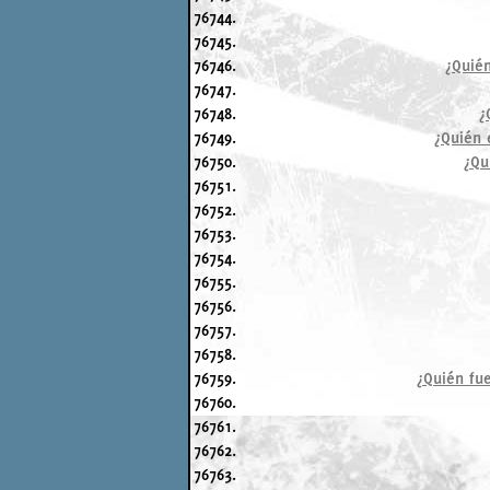
76744.
76745.
76746.
¿Quién
76747.
76748.
¿
76749.
¿Quién e
76750.
¿Qu
76751.
76752.
76753.
76754.
76755.
76756.
76757.
76758.
76759.
¿Quién fue
76760.
76761.
76762.
76763.