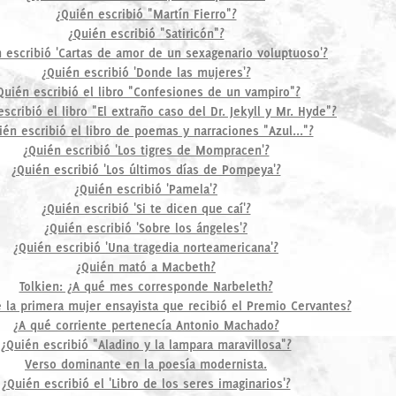
¿Quién escribió "Martín Fierro"?
¿Quién escribió "Satiricón"?
 escribió 'Cartas de amor de un sexagenario voluptuoso'?
¿Quién escribió 'Donde las mujeres'?
Quién escribió el libro "Confesiones de un vampiro"?
scribió el libro "El extraño caso del Dr. Jekyll y Mr. Hyde"?
ién escribió el libro de poemas y narraciones "Azul..."?
¿Quién escribió 'Los tigres de Mompracen'?
¿Quién escribió 'Los últimos días de Pompeya'?
¿Quién escribió 'Pamela'?
¿Quién escribió 'Si te dicen que caí'?
¿Quién escribió 'Sobre los ángeles'?
¿Quién escribió 'Una tragedia norteamericana'?
¿Quién mató a Macbeth?
Tolkien: ¿A qué mes corresponde Narbeleth?
 la primera mujer ensayista que recibió el Premio Cervantes?
¿A qué corriente pertenecía Antonio Machado?
¿Quién escribió "Aladino y la lampara maravillosa"?
Verso dominante en la poesía modernista.
¿Quién escribió el 'Libro de los seres imaginarios'?