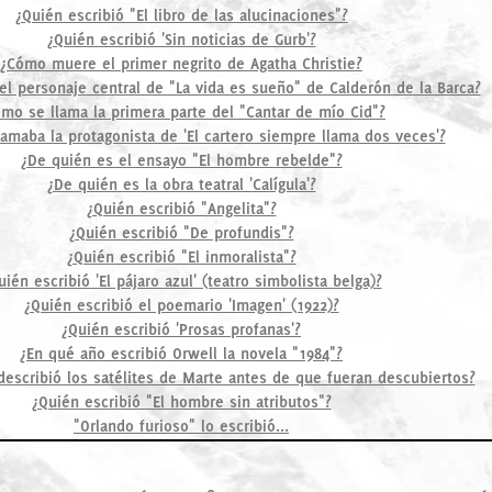
¿Quién escribió "El libro de las alucinaciones"?
¿Quién escribió 'Sin noticias de Gurb'?
¿Cómo muere el primer negrito de Agatha Christie?
l personaje central de "La vida es sueño" de Calderón de la Barca?
mo se llama la primera parte del "Cantar de mío Cid"?
amaba la protagonista de 'El cartero siempre llama dos veces'?
¿De quién es el ensayo "El hombre rebelde"?
¿De quién es la obra teatral 'Calígula'?
¿Quién escribió "Angelita"?
¿Quién escribió "De profundis"?
¿Quién escribió "El inmoralista"?
uién escribió 'El pájaro azul' (teatro simbolista belga)?
¿Quién escribió el poemario 'Imagen' (1922)?
¿Quién escribió 'Prosas profanas'?
¿En qué año escribió Orwell la novela "1984"?
describió los satélites de Marte antes de que fueran descubiertos?
¿Quién escribió "El hombre sin atributos"?
"Orlando furioso" lo escribió...