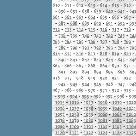
610
-
611
-
612
-
613
-
614
-
615
-
616
-
-
636
-
637
-
638
-
639
-
640
-
641
-
64
661
-
662
-
663
-
664
-
665
-
666
-
667
-
-
687
-
688
-
689
-
690
-
691
-
692
-
69
712
-
713
-
714
-
715
-
716
-
717
-
718
-
-
738
-
739
-
740
-
741
-
742
-
743
-
74
763
-
764
-
765
-
766
-
767
-
768
-
769
-
-
789
-
790
-
791
-
792
-
793
-
794
-
79
814
-
815
-
816
-
817
-
818
-
819
-
820
-
-
840
-
841
-
842
-
843
-
844
-
845
-
84
865
-
866
-
867
-
868
-
869
-
870
-
871
-
-
891
-
892
-
893
-
894
-
895
-
896
-
89
916
-
917
-
918
-
919
-
920
-
921
-
922
-
-
942
-
943
-
944
-
945
-
946
-
947
-
94
967
-
968
-
969
-
970
-
971
-
972
-
973
-
-
993
-
994
-
995
-
996
-
997
-
998
-
99
1015
-
1016
-
1017
-
1018
-
1019
-
1020
1036
-
1037
-
1038
-
1039
-
1040
-
1041
1057
-
1058
-
1059
-
1060
-
1061
-
1062
1078
-
1079
-
1080
-
1081
-
1082
-
1083
1099
-
1100
-
1101
-
1102
-
1103
-
1104
1120
-
1121
-
1122
-
1123
-
1124
-
1125