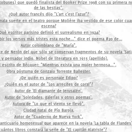
utobuses) que quedó finalista del Booker Prize 1998 con su primera no
de las bestias".
¿Qué autor francés dijo "L'art c'est l'azur"?
mala suerte en el teatro porque Molière iba vestido de ese color cu
escena?
Qué escritor parisino definió el surrealismo en 1924?
ir los versos más tristes esta noche..." dice el poema #20 de...
Autor colombiano de "María".
e de Nerón del que sólo se conservan fragmentos de su novela 'Satir
 y pensador indio, Nobel de literatura en 1913 (apellido).
l escrito de Bécquer: "Mientras exista una mujer hermosa...".
Obra póstuma de Gonzalo Torrente Ballester.
¿De quién es personaje Edipo?
¿Quién es el autor de "Los arrecifes de coral"?
Autor de 'El diamante de Jerusalén'.
Autor de 'Soledades, galerías y otros poemas'.
Autora de "Lo que el viento se llevó".
Ciudad natal de Pío Baroja.
Autor de "Cuaderno de Nueva York".
anticuario homosexual que aparece en la novela 'La tabla de Flandes'
uántos libros constará la serie de "El capitán Alatriste"?