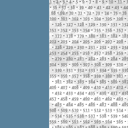
1
-
2
-
3
-
4
-
5
-
6
-
7
-
8
-
9
-
10
-
11
-
-
36
-
37
-
38
-
39
-
40
-
41
-
42
-
43
-
44
68
-
69
-
70
-
71
-
72
-
73
-
74
-
75
-
76
100
-
101
-
102
-
103
-
104
-
105
-
106
-
-
126
-
127
-
128
-
129
-
130
-
131
-
13
151
-
152
-
153
-
154
-
155
-
156
-
157
-
-
177
-
178
-
179
-
180
-
181
-
182
-
18
202
-
203
-
204
-
205
-
206
-
207
-
208
-
-
228
-
229
-
230
-
231
-
232
-
233
-
23
253
-
254
-
255
-
256
-
257
-
258
-
259
-
-
279
-
280
-
281
-
282
-
283
-
284
-
28
304
-
305
-
306
-
307
-
308
-
309
-
310
-
-
330
-
331
-
332
-
333
-
334
-
335
-
33
355
-
356
-
357
-
358
-
359
-
360
-
361
-
-
381
-
382
-
383
-
384
-
385
-
386
-
38
406
-
407
-
408
-
409
-
410
-
411
-
412
-
-
432
-
433
-
434
-
435
-
436
-
437
-
43
457
-
458
-
459
-
460
-
461
-
462
-
463
-
-
483
-
484
-
485
-
486
-
487
-
488
-
48
508
-
509
-
510
-
511
-
512
-
513
-
514
-
-
534
-
535
-
536
-
537
-
538
-
539
-
54
559
-
560
-
561
-
562
-
563
-
564
-
565
-
-
585
-
586
-
587
-
588
-
589
-
590
-
59