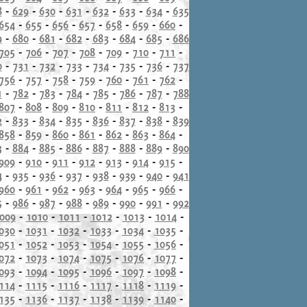
8
-
629
-
630
-
631
-
632
-
633
-
634
-
635
654
-
655
-
656
-
657
-
658
-
659
-
660
-
9
-
680
-
681
-
682
-
683
-
684
-
685
-
686
705
-
706
-
707
-
708
-
709
-
710
-
711
-
0
-
731
-
732
-
733
-
734
-
735
-
736
-
737
756
-
757
-
758
-
759
-
760
-
761
-
762
-
1
-
782
-
783
-
784
-
785
-
786
-
787
-
788
807
-
808
-
809
-
810
-
811
-
812
-
813
-
2
-
833
-
834
-
835
-
836
-
837
-
838
-
839
858
-
859
-
860
-
861
-
862
-
863
-
864
-
3
-
884
-
885
-
886
-
887
-
888
-
889
-
890
909
-
910
-
911
-
912
-
913
-
914
-
915
-
4
-
935
-
936
-
937
-
938
-
939
-
940
-
941
960
-
961
-
962
-
963
-
964
-
965
-
966
-
5
-
986
-
987
-
988
-
989
-
990
-
991
-
992
009
-
1010
-
1011
-
1012
-
1013
-
1014
-
030
-
1031
-
1032
-
1033
-
1034
-
1035
-
051
-
1052
-
1053
-
1054
-
1055
-
1056
-
072
-
1073
-
1074
-
1075
-
1076
-
1077
-
093
-
1094
-
1095
-
1096
-
1097
-
1098
-
114
-
1115
-
1116
-
1117
-
1118
-
1119
-
135
-
1136
-
1137
-
1138
-
1139
-
1140
-