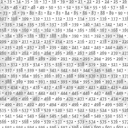
12
-
13
-
14
-
15
-
16
-
17
-
18
-
19
-
20
-
21
-
22
-
23
-
24
-
25
-
26
-
45
-
46
-
47
-
48
-
49
-
50
-
51
-
52
-
53
-
54
-
55
-
56
-
57
-
58
-
77
-
78
-
79
-
80
-
81
-
82
-
83
-
84
-
85
-
86
-
87
-
88
-
89
-
90
-
107
-
108
-
109
-
110
-
111
-
112
-
113
-
114
-
115
-
116
-
117
-
11
2
-
133
-
134
-
135
-
136
-
137
-
138
-
139
-
140
-
141
-
142
-
143
-
158
-
159
-
160
-
161
-
162
-
163
-
164
-
165
-
166
-
167
-
168
-
16
3
-
184
-
185
-
186
-
187
-
188
-
189
-
190
-
191
-
192
-
193
-
194
-
209
-
210
-
211
-
212
-
213
-
214
-
215
-
216
-
217
-
218
-
219
-
22
4
-
235
-
236
-
237
-
238
-
239
-
240
-
241
-
242
-
243
-
244
-
245
-
260
-
261
-
262
-
263
-
264
-
265
-
266
-
267
-
268
-
269
-
270
-
27
5
-
286
-
287
-
288
-
289
-
290
-
291
-
292
-
293
-
294
-
295
-
296
-
311
-
312
-
313
-
314
-
315
-
316
-
317
-
318
-
319
-
320
-
321
-
32
6
-
337
-
338
-
339
-
340
-
341
-
342
-
343
-
344
-
345
-
346
-
347
-
362
-
363
-
364
-
365
-
366
-
367
-
368
-
369
-
370
-
371
-
372
-
37
7
-
388
-
389
-
390
-
391
-
392
-
393
-
394
-
395
-
396
-
397
-
398
-
413
-
414
-
415
-
416
-
417
-
418
-
419
-
420
-
421
-
422
-
423
-
42
8
-
439
-
440
-
441
-
442
-
443
-
444
-
445
-
446
-
447
-
448
-
449
-
464
-
465
-
466
-
467
-
468
-
469
-
470
-
471
-
472
-
473
-
474
-
47
9
-
490
-
491
-
492
-
493
-
494
-
495
-
496
-
497
-
498
-
499
-
500
-
515
-
516
-
517
-
518
-
519
-
520
-
521
-
522
-
523
-
524
-
525
-
52
0
-
541
-
542
-
543
-
544
-
545
-
546
-
547
-
548
-
549
-
550
-
551
-
566
-
567
-
568
-
569
-
570
-
571
-
572
-
573
-
574
-
575
-
576
-
57
1
-
592
-
593
-
594
-
595
-
596
-
597
-
598
-
599
-
600
-
601
-
602
-