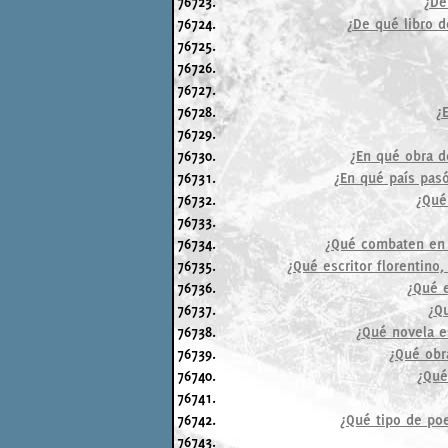
76723.
¿De
76724.
¿De qué libro d
76725.
76726.
76727.
76728.
¿
76729.
76730.
¿En qué obra d
76731.
¿En qué país pasó
76732.
¿Qué 
76733.
76734.
¿Qué combaten en u
76735.
¿Qué escritor florentino,
76736.
¿Qué e
76737.
¿Qu
76738.
¿Qué novela es
76739.
¿Qué obr
76740.
¿Qué
76741.
76742.
¿Qué tipo de poe
76743.