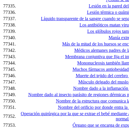
77335.
Lesión en la pared del
77336.
Lesión térmica o químic
77337.
Líquido transparente de la sangre cuando se separ
77338.
Los antibióticos matan viru
77339.
Los glóbulos rojos tam
77340.
Manía extr
77341.
Más de la mitad de los huesos se encuent
77342.
Médicos alemanes padres de la
77343.
Membrana conjuntiva que fija el in
77344.
Mononucleosis también llam
77345.
Muchos fármacos antiobesidad s
77346.
Muerte del tejido del cerebro 
77347.
Músculo delgado del muslo 
77348.
Nombre dado a la inflamación 
77349.
Nombre dado al insecto parásito de regiones dérmicas p
77350.
Nombre de la estructura que comunica la
77351.
Nombre del orificio por donde entra la a
Operación quirúrgica por la que se extrae el bebé mediante 
77352.
normal
77353.
Órgano que se encarga de expul