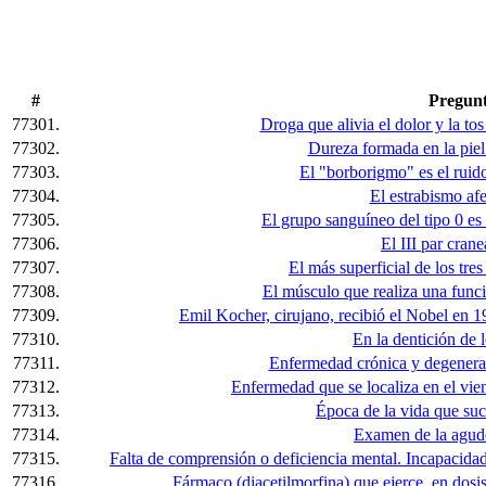
#
Pregun
77301.
Droga que alivia el dolor y la tos
77302.
Dureza formada en la piel
77303.
El "borborigmo" es el ruido 
77304.
El estrabismo afec
77305.
El grupo sanguíneo del tipo 0 e
77306.
El III par cranea
77307.
El más superficial de los tre
77308.
El músculo que realiza una funció
77309.
Emil Kocher, cirujano, recibió el Nobel en 19
77310.
En la dentición de l
77311.
Enfermedad crónica y degenerati
77312.
Enfermedad que se localiza en el vie
77313.
Época de la vida que su
77314.
Examen de la agude
77315.
Falta de comprensión o deficiencia mental. Incapacidad
77316.
Fármaco (diacetilmorfina) que ejerce, en dosis