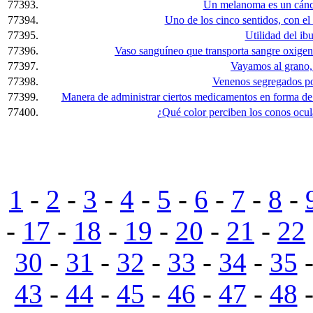
77393.
Un melanoma es un cánce
77394.
Uno de los cinco sentidos, con el 
77395.
Utilidad del ib
77396.
Vaso sanguíneo que transporta sangre oxigen
77397.
Vayamos al grano, 
77398.
Venenos segregados po
77399.
Manera de administrar ciertos medicamentos en forma de
77400.
¿Qué color perciben los conos ocul
1
-
2
-
3
-
4
-
5
-
6
-
7
-
8
-
-
17
-
18
-
19
-
20
-
21
-
22
30
-
31
-
32
-
33
-
34
-
35
43
-
44
-
45
-
46
-
47
-
48