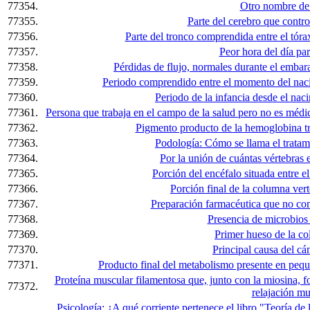
77354.
Otro nombre de 
77355.
Parte del cerebro que control
77356.
Parte del tronco comprendida entre el tórax 
77357.
Peor hora del día par
77358.
Pérdidas de flujo, normales durante el emba
77359.
Periodo comprendido entre el momento del nac
77360.
Periodo de la infancia desde el nac
77361.
Persona que trabaja en el campo de la salud pero no es médico
77362.
Pigmento producto de la hemoglobina tra
77363.
Podología: Cómo se llama el tratami
77364.
Por la unión de cuántas vértebras 
77365.
Porción del encéfalo situada entre el
77366.
Porción final de la columna vert
77367.
Preparación farmacéutica que no con
77368.
Presencia de microbios
77369.
Primer hueso de la co
77370.
Principal causa del c
77371.
Producto final del metabolismo presente en peque
Proteína muscular filamentosa que, junto con la miosina, f
77372.
relajación mu
Psicología: ¿A qué corriente pertenece el libro "Teoría 