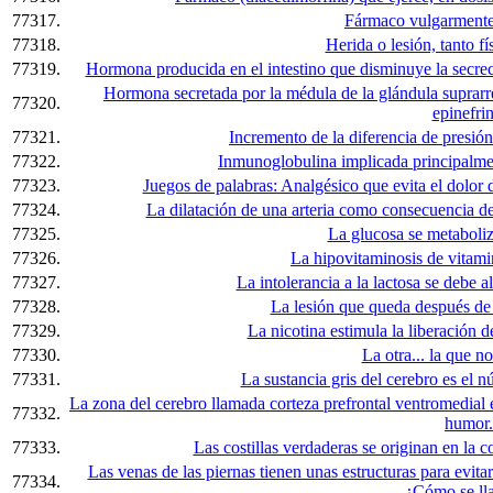
77317.
Fármaco vulgarmente
77318.
Herida o lesión, tanto f
77319.
Hormona producida en el intestino que disminuye la secrec
Hormona secretada por la médula de la glándula suprar
77320.
epinefrin
77321.
Incremento de la diferencia de presión 
77322.
Inmunoglobulina implicada principalme
77323.
Juegos de palabras: Analgésico que evita el dolor 
77324.
La dilatación de una arteria como consecuencia de
77325.
La glucosa se metaboliza
77326.
La hipovitaminosis de vitami
77327.
La intolerancia a la lactosa se debe a
77328.
La lesión que queda después de
77329.
La nicotina estimula la liberación 
77330.
La otra... la que no
77331.
La sustancia gris del cerebro es el n
La zona del cerebro llamada corteza prefrontal ventromedial 
77332.
humor.
77333.
Las costillas verdaderas se originan en la co
Las venas de las piernas tienen unas estructuras para evitar
77334.
¿Cómo se ll