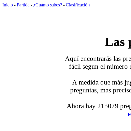
Inicio
-
Partida
-
¿Cuánto sabes?
-
Clasificación
Las 
Aquí encontrarás las pre
fácil segun el número 
A medida que más jug
preguntas, más preciso
Ahora hay 215079 pregu
e