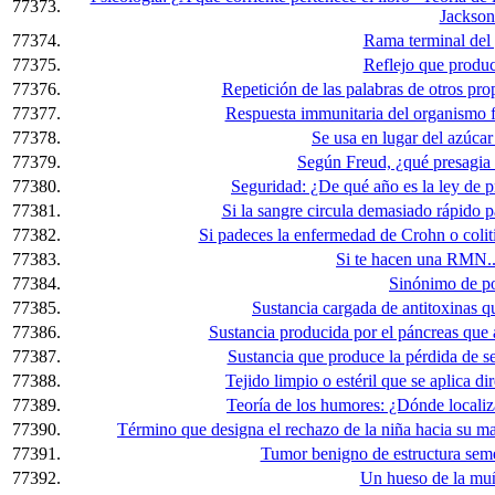
77373.
Jackson
77374.
Rama terminal del 
77375.
Reflejo que produc
77376.
Repetición de las palabras de otros prop
77377.
Respuesta immunitaria del organismo f
77378.
Se usa en lugar del azúcar 
77379.
Según Freud, ¿qué presagia 
77380.
Seguridad: ¿De qué año es la ley de p
77381.
Si la sangre circula demasiado rápido pa
77382.
Si padeces la enfermedad de Crohn o coliti
77383.
Si te hacen una RMN...
77384.
Sinónimo de po
77385.
Sustancia cargada de antitoxinas qu
77386.
Sustancia producida por el páncreas que
77387.
Sustancia que produce la pérdida de sen
77388.
Tejido limpio o estéril que se aplica di
77389.
Teoría de los humores: ¿Dónde localiza
77390.
Término que designa el rechazo de la niña hacia su mad
77391.
Tumor benigno de estructura semej
77392.
Un hueso de la muñ