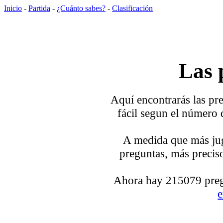
Inicio
-
Partida
-
¿Cuánto sabes?
-
Clasificación
Las 
Aquí encontrarás las pre
fácil segun el número 
A medida que más jug
preguntas, más preciso
Ahora hay 215079 pregu
e