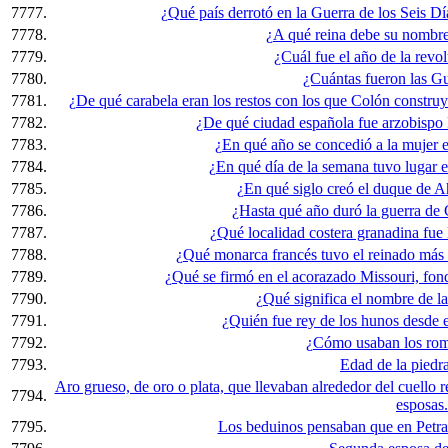
7777.
¿Qué país derrotó en la Guerra de los Seis Dí
7778.
¿A qué reina debe su nombre
7779.
¿Cuál fue el año de la revo
7780.
¿Cuántas fueron las G
7781.
¿De qué carabela eran los restos con los que Colón construy
7782.
¿De qué ciudad española fue arzobispo
7783.
¿En qué año se concedió a la mujer e
7784.
¿En qué día de la semana tuvo lugar
7785.
¿En qué siglo creó el duque de 
7786.
¿Hasta qué año duró la guerra de 
7787.
¿Qué localidad costera granadina fue 
7788.
¿Qué monarca francés tuvo el reinado más 
7789.
¿Qué se firmó en el acorazado Missouri, fon
7790.
¿Qué significa el nombre de la
7791.
¿Quién fue rey de los hunos desde e
7792.
¿Cómo usaban los rom
7793.
Edad de la piedra
Aro grueso, de oro o plata, que llevaban alrededor del cuello re
7794.
esposas.
7795.
Los beduinos pensaban que en Petra 