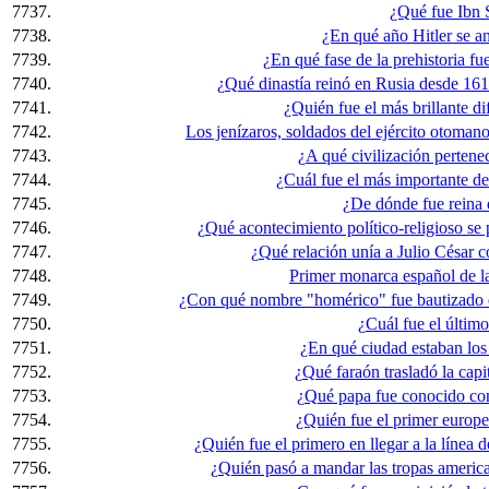
7737.
¿Qué fue Ibn 
7738.
¿En qué año Hitler se a
7739.
¿En qué fase de la prehistoria fu
7740.
¿Qué dinastía reinó en Rusia desde 16
7741.
¿Quién fue el más brillante d
7742.
Los jenízaros, soldados del ejército otomano
7743.
¿A qué civilización pertenec
7744.
¿Cuál fue el más importante de
7745.
¿De dónde fue reina
7746.
¿Qué acontecimiento político-religioso se
7747.
¿Qué relación unía a Julio César 
7748.
Primer monarca español de l
7749.
¿Con qué nombre "homérico" fue bautizado 
7750.
¿Cuál fue el últim
7751.
¿En qué ciudad estaban los 
7752.
¿Qué faraón trasladó la capi
7753.
¿Qué papa fue conocido co
7754.
¿Quién fue el primer europeo
7755.
¿Quién fue el primero en llegar a la línea 
7756.
¿Quién pasó a mandar las tropas american