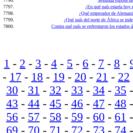
7796.
Segunda esposa de
7797.
¿En qué país estaría hoy 
7798.
¿Qué emperador de Alemania
7799.
¿Qué país del norte de África se ind
7800.
Contra qué país se enfrentaron los estados á
1
-
2
-
3
-
4
-
5
-
6
-
7
-
8
-
-
17
-
18
-
19
-
20
-
21
-
22
30
-
31
-
32
-
33
-
34
-
35
43
-
44
-
45
-
46
-
47
-
48
56
-
57
-
58
-
59
-
60
-
61
69
-
70
-
71
-
72
-
73
-
74