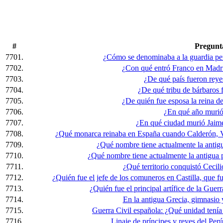
#
Pregunt
7701.
¿Cómo se denominaba a la guardia pe
7702.
¿Con qué entró Franco en Madr
7703.
¿De qué país fueron rey
7704.
¿De qué tribu de bárbaros 
7705.
¿De quién fue esposa la reina d
7706.
¿En qué año mur
7707.
¿En qué ciudad murió Jaime
7708.
¿Qué monarca reinaba en España cuando Calderón, Ve
7709.
¿Qué nombre tiene actualmente la antig
7710.
¿Qué nombre tiene actualmente la antigua
7711.
¿Qué territorio conquistó Cecil
7712.
¿Quién fue el jefe de los comuneros en Castilla, que fu
7713.
¿Quién fue el principal artífice de la Gu
7714.
En la antigua Grecia, gimnasio 
7715.
Guerra Civil española: ¿Qué unidad tenía
7716.
Linaje de príncipes y reyes del Perú