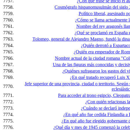
7757.
¿Con qué frase se inició el a
7758.
Cosmógrafo hispanomusulmán del siglo X
7759.
Político liberal, asesinado 
7760.
¿Cómo se llama actualmente 
7761.
Nombre del rey aragonés lla
7762.
¿Qué se proclamó en España e
7763.
Tolomeo, general de Alejandro Magno, fundó la dinast
7764.
¿Quién derrotó a Espartaco
7765.
¿Quién era emperador de Rom
7766.
Nombre actual de la ciudad romana "Col
7767.
Una de las figuras más conocidas y decisi
7768.
¿Quiénes sufragaron los gastos del v
7769.
¿En qué tratado recuperó Luis XV
Jefe superior de una provincia, ciudad o territorio. Según 
7770.
eclesiástic
7771.
Para acceder al trono egipcio, Cleopatra
7772.
¿Con quién relacionas la
7773.
¿Cuándo se declaró indepe
7774.
¿En qué año fue cedida Finlandia a 
7775.
¿En qué año fue elegido gobernante 
7776.
¿Qué día y mes de 1945 comenzó la celebr