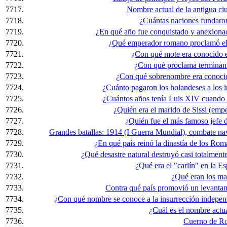
7717.
Nombre actual de la antigua ciu
7718.
¿Cuántas naciones fundar
7719.
¿En qué año fue conquistado y anexionado
7720.
¿Qué emperador romano proclamó el cr
7721.
¿Con qué mote era conocido e
7722.
¿Con qué proclama terminan l
7723.
¿Con qué sobrenombre era conocid
7724.
¿Cuánto pagaron los holandeses a los i
7725.
¿Cuántos años tenía Luis XIV cuando s
7726.
¿Quién era el marido de Sissi (empe
7727.
¿Quién fue el más famoso jefe d
7728.
Grandes batallas: 1914 (I Guerra Mundial), combate nava
7729.
¿En qué país reinó la dinastía de los Ro
7730.
¿Qué desastre natural destruyó casi totalment
7731.
¿Qué era el "carlín" en la E
7732.
¿Qué eran los m
7733.
Contra qué país promovió un levantami
7734.
¿Con qué nombre se conoce a la insurrección independ
7735.
¿Cuál es el nombre actua
7736.
Cuerno de Ro