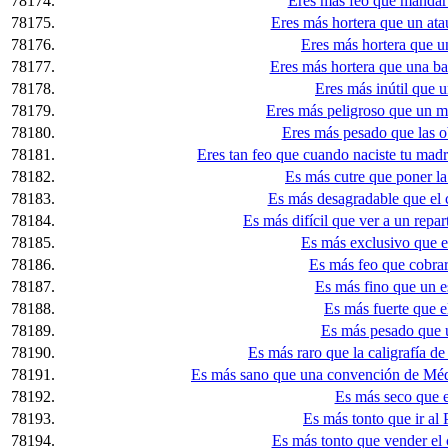
78174.
Eres más feo que mandar a
78175.
Eres más hortera que un ata
78176.
Eres más hortera que u
78177.
Eres más hortera que una bail
78178.
Eres más inútil que 
78179.
Eres más peligroso que un m
78180.
Eres más pesado que las o
78181.
Eres tan feo que cuando naciste tu madr
78182.
Es más cutre que poner la 
78183.
Es más desagradable que el ce
78184.
Es más difícil que ver a un repar
78185.
Es más exclusivo que el
78186.
Es más feo que cobrar 
78187.
Es más fino que un e
78188.
Es más fuerte que el
78189.
Es más pesado que u
78190.
Es más raro que la caligrafía de
78191.
Es más sano que una convención de Médic
78192.
Es más seco que el
78193.
Es más tonto que ir al 
78194.
Es más tonto que vender el 