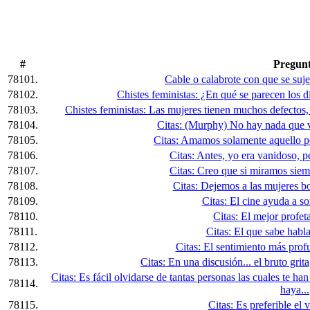
#
Pregun
78101.
Cable o calabrote con que se suj
78102.
Chistes feministas: ¿En qué se parecen los d
78103.
Chistes feministas: Las mujeres tienen muchos defectos,
78104.
Citas: (Murphy) No hay nada que v
78105.
Citas: Amamos solamente aquello p
78106.
Citas: Antes, yo era vanidoso, p
78107.
Citas: Creo que si miramos siem
78108.
Citas: Dejemos a las mujeres bo
78109.
Citas: El cine ayuda a soñ
78110.
Citas: El mejor profeta
78111.
Citas: El que sabe habla
78112.
Citas: El sentimiento más profu
78113.
Citas: En una discusión... el bruto grita,
Citas: Es fácil olvidarse de tantas personas las cuales te ha
78114.
haya...
78115.
Citas: Es preferible el v