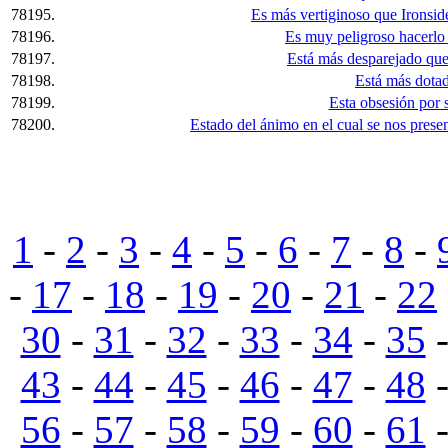
78195.
Es más vertiginoso que Ironsid
78196.
Es muy peligroso hacerlo 
78197.
Está más desparejado que
78198.
Está más dotad
78199.
Esta obsesión por 
78200.
Estado del ánimo en el cual se nos pres
1
-
2
-
3
-
4
-
5
-
6
-
7
-
8
-
-
17
-
18
-
19
-
20
-
21
-
22
30
-
31
-
32
-
33
-
34
-
35
43
-
44
-
45
-
46
-
47
-
48
56
-
57
-
58
-
59
-
60
-
61