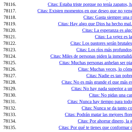
78116.
Citas: Estaba triste porque no tenía zapatos, 
78117.
Citas: Existen momentos en que deseo que no vengas
78118.
Citas: Gasta siempre una
78119.
Citas: Hay algo que Dios ha hecho mal. 
78120.
Citas: La esperanza es alg
78121.
Citas: La vejez es la
78122.
Citas: Los pastores serán brutales
78123.
Citas: Los ríos más profundos
78124.
Citas: Miles de personas piden la inmortalida
78125.
Citas: Muchas personas anhelan ser pia
78126.
Citas: Muchas veces, lo cómo
78127.
Citas: Nadie es tan pobre
78128.
Citas: No es más grande el que más es
78129.
Citas: No hay nada superior a u
78130.
Citas: No pidas una carg
78131.
Citas: Nunca hay tiempo para todo
78132.
Citas: Nunca se da tanto c
78133.
Citas: Podrán matar las mejores flore
78134.
Citas: Por ahorrar dinero, la g
78135.
Citas: Por qué te tienes que conformar c