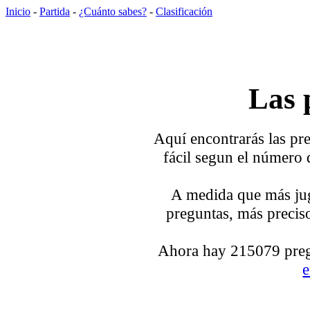
Inicio
-
Partida
-
¿Cuánto sabes?
-
Clasificación
Las 
Aquí encontrarás las pre
fácil segun el número 
A medida que más jug
preguntas, más preciso
Ahora hay 215079 pregu
e