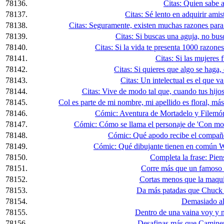
78136.
Citas: Quien sabe a
78137.
Citas: Sé lento en adquirir amis
78138.
Citas: Seguramente, existen muchas razones para lo
78139.
Citas: Si buscas una aguja, no busq
78140.
Citas: Si la vida te presenta 1000 razones
78141.
Citas: Si las mujeres 
78142.
Citas: Si quieres que algo se haga,
78143.
Citas: Un intelectual es el que va
78144.
Citas: Vive de modo tal que, cuando tus hijos p
78145.
Col es parte de mi nombre, mi apellido es floral, más 
78146.
Cómic: Aventura de Mortadelo y Filemón
78147.
Cómic: Cómo se llama el personaje de 'Con moto y
78148.
Cómic: Qué apodo recibe el compañe
78149.
Cómic: Qué dibujante tienen en común
78150.
Completa la frase: Pien
78151.
Corre más que un famoso 
78152.
Cortas menos que la maquini
78153.
Da más patadas que Chuck N
78154.
Demasiado al 
78155.
Dentro de una vaina voy y n
78156.
Desafinas más que Caminero