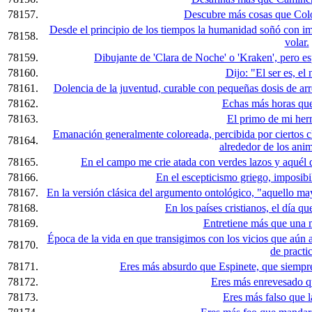
78157.
Descubre más cosas que Colo
Desde el principio de los tiempos la humanidad soñó con imitar
78158.
volar.
78159.
Dibujante de 'Clara de Noche' o 'Kraken', pero e
78160.
Dijo: "El ser es, el 
78161.
Dolencia de la juventud, curable con pequeñas dosis de arr
78162.
Echas más horas que
78163.
El primo de mi her
Emanación generalmente coloreada, percibida por ciertos c
78164.
alrededor de los anim
78165.
En el campo me crie atada con verdes lazos y aquél 
78166.
En el escepticismo griego, imposibi
78167.
En la versión clásica del argumento ontológico, "aquello m
78168.
En los países cristianos, el día qu
78169.
Entretiene más que una m
Época de la vida en que transigimos con los vicios que aún
78170.
de practic
78171.
Eres más absurdo que Espinete, que siempre
78172.
Eres más enrevesado qu
78173.
Eres más falso que la