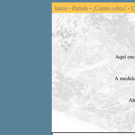
Inicio
-
Partida
-
¿Cuánto sabes?
-
C
Aquí enco
A medida
Ah