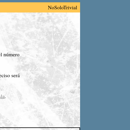
NoSoloTrivial
 el número
ciso será
sla
.