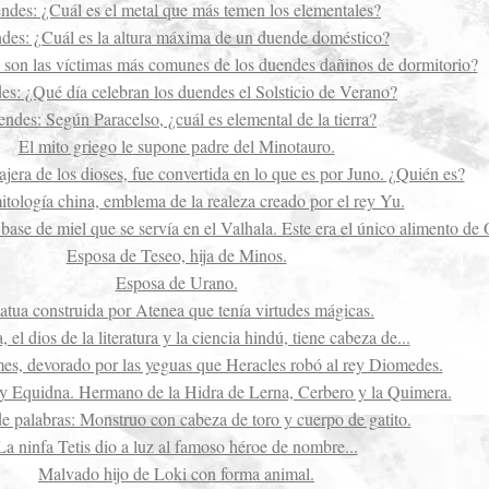
ndes: ¿Cuál es el metal que más temen los elementales?
des: ¿Cuál es la altura máxima de un duende doméstico?
son las víctimas más comunes de los duendes dañinos de dormitorio?
s: ¿Qué día celebran los duendes el Solsticio de Verano?
ndes: Según Paracelso, ¿cuál es elemental de la tierra?
El mito griego le supone padre del Minotauro.
ajera de los dioses, fue convertida en lo que es por Juno. ¿Quién es?
itología china, emblema de la realeza creado por el rey Yu.
base de miel que se servía en el Valhala. Este era el único alimento de 
Esposa de Teseo, hija de Minos.
Esposa de Urano.
atua construida por Atenea que tenía virtudes mágicas.
 el dios de la literatura y la ciencia hindú, tiene cabeza de...
es, devorado por las yeguas que Heracles robó al rey Diomedes.
 y Equidna. Hermano de la Hidra de Lerna, Cerbero y la Quimera.
e palabras: Monstruo con cabeza de toro y cuerpo de gatito.
La ninfa Tetis dio a luz al famoso héroe de nombre...
Malvado hijo de Loki con forma animal.