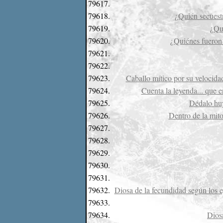
79617.
79618.
¿Quién secuestr
79619.
¿Qu
79620.
¿Quiénes fueron 
79621.
79622.
79623.
Caballo mítico por su velocida
79624.
Cuenta la leyenda... que e
79625.
Dédalo huye
79626.
Dentro de la mito
79627.
79628.
79629.
79630.
79631.
79632.
Diosa de la fecundidad según los 
79633.
79634.
Diosa