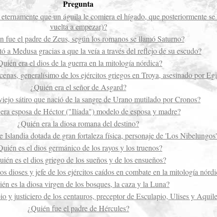
Pregunta
 eternamente que un águila le comiera el hígado, que posteriormente se
vuelta a empezar)?
án fue el padre de Zeus, según los romanos se llamó Saturno?
ó a Medusa gracias a que la veía a través del reflejo de su escudo?
Quién era el dios de la guerra en la mitología nórdica?
cenas, generalísimo de los ejércitos griegos en Troya, asesinado por Egi
¿Quién era el señor de Asgard?
viejo sátiro que nació de la sangre de Urano mutilado por Cronos?
era esposa de Héctor ("Ilíada") modelo de esposa y madre?
¿Quién era la diosa romana del destino?
e Islandia dotada de gran fortaleza física, personaje de 'Los Nibelungos
Quién es el dios germánico de los rayos y los truenos?
ién es el dios griego de los sueños y de los ensueños?
os dioses y jefe de los ejércitos caídos en combate en la mitología nórd
én es la diosa virgen de los bosques, la caza y la Luna?
o y justiciero de los centauros, preceptor de Esculapio, Ulises y Aquil
¿Quién fue el padre de Hércules?