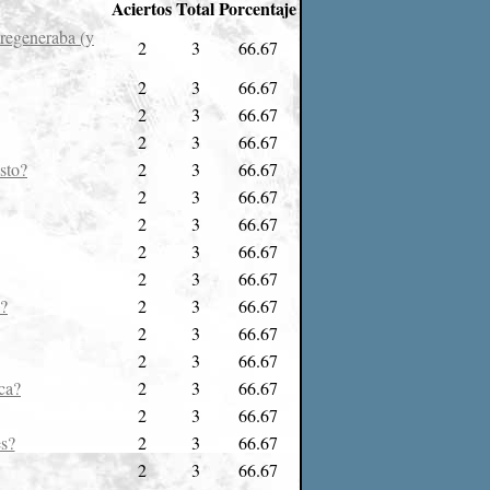
Aciertos
Total
Porcentaje
 regeneraba (y
2
3
66.67
2
3
66.67
2
3
66.67
2
3
66.67
sto?
2
3
66.67
2
3
66.67
2
3
66.67
2
3
66.67
2
3
66.67
'?
2
3
66.67
2
3
66.67
2
3
66.67
ica?
2
3
66.67
2
3
66.67
es?
2
3
66.67
2
3
66.67