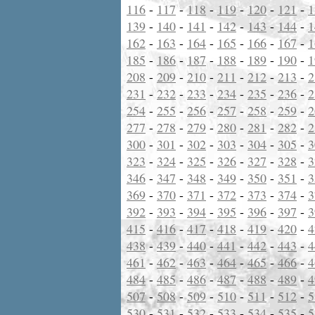
116
-
117
-
118
-
119
-
120
-
121
-
1
139
-
140
-
141
-
142
-
143
-
144
-
1
162
-
163
-
164
-
165
-
166
-
167
-
1
185
-
186
-
187
-
188
-
189
-
190
-
1
208
-
209
-
210
-
211
-
212
-
213
-
2
231
-
232
-
233
-
234
-
235
-
236
-
2
254
-
255
-
256
-
257
-
258
-
259
-
2
277
-
278
-
279
-
280
-
281
-
282
-
2
300
-
301
-
302
-
303
-
304
-
305
-
3
323
-
324
-
325
-
326
-
327
-
328
-
3
346
-
347
-
348
-
349
-
350
-
351
-
3
369
-
370
-
371
-
372
-
373
-
374
-
3
392
-
393
-
394
-
395
-
396
-
397
-
3
415
-
416
-
417
-
418
-
419
-
420
-
4
438
-
439
-
440
-
441
-
442
-
443
-
4
461
-
462
-
463
-
464
-
465
-
466
-
4
484
-
485
-
486
-
487
-
488
-
489
-
4
507
-
508
-
509
-
510
-
511
-
512
-
5
530
-
531
-
532
-
533
-
534
-
535
-
5