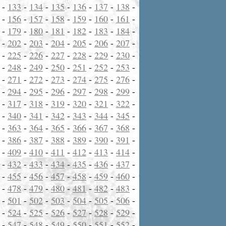
-
133
-
134
-
135
-
136
-
137
-
138
-
-
156
-
157
-
158
-
159
-
160
-
161
-
-
179
-
180
-
181
-
182
-
183
-
184
-
-
202
-
203
-
204
-
205
-
206
-
207
-
-
225
-
226
-
227
-
228
-
229
-
230
-
-
248
-
249
-
250
-
251
-
252
-
253
-
-
271
-
272
-
273
-
274
-
275
-
276
-
-
294
-
295
-
296
-
297
-
298
-
299
-
-
317
-
318
-
319
-
320
-
321
-
322
-
-
340
-
341
-
342
-
343
-
344
-
345
-
-
363
-
364
-
365
-
366
-
367
-
368
-
-
386
-
387
-
388
-
389
-
390
-
391
-
-
409
-
410
-
411
-
412
-
413
-
414
-
-
432
-
433
-
434
-
435
-
436
-
437
-
-
455
-
456
-
457
-
458
-
459
-
460
-
-
478
-
479
-
480
-
481
-
482
-
483
-
-
501
-
502
-
503
-
504
-
505
-
506
-
-
524
-
525
-
526
-
527
-
528
-
529
-
-
547
-
548
-
549
-
550
-
551
-
552
-