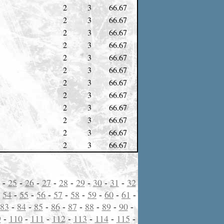
2
3
66.67
2
3
66.67
2
3
66.67
2
3
66.67
2
3
66.67
2
3
66.67
2
3
66.67
2
3
66.67
2
3
66.67
2
3
66.67
2
3
66.67
2
3
66.67
-
25
-
26
-
27
-
28
-
29
-
30
-
31
-
32
-
54
-
55
-
56
-
57
-
58
-
59
-
60
-
61
-
83
-
84
-
85
-
86
-
87
-
88
-
89
-
90
-
9
-
110
-
111
-
112
-
113
-
114
-
115
-