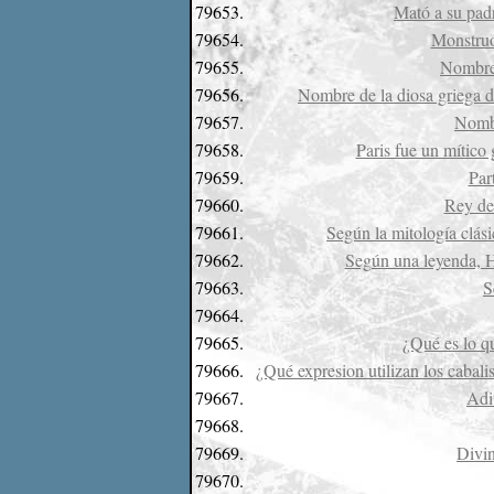
79653.
Mató a su padr
79654.
Monstruo 
79655.
Nombre 
79656.
Nombre de la diosa griega de
79657.
Nombr
79658.
Paris fue un mítico
79659.
Par
79660.
Rey de 
79661.
Según la mitología clás
79662.
Según una leyenda, H
79663.
S
79664.
79665.
¿Qué es lo q
79666.
¿Qué expresion utilizan los cabali
79667.
Adi
79668.
79669.
Divin
79670.