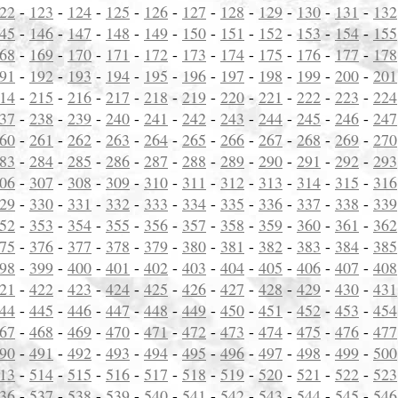
22
-
123
-
124
-
125
-
126
-
127
-
128
-
129
-
130
-
131
-
132
45
-
146
-
147
-
148
-
149
-
150
-
151
-
152
-
153
-
154
-
155
68
-
169
-
170
-
171
-
172
-
173
-
174
-
175
-
176
-
177
-
178
91
-
192
-
193
-
194
-
195
-
196
-
197
-
198
-
199
-
200
-
201
14
-
215
-
216
-
217
-
218
-
219
-
220
-
221
-
222
-
223
-
224
37
-
238
-
239
-
240
-
241
-
242
-
243
-
244
-
245
-
246
-
247
60
-
261
-
262
-
263
-
264
-
265
-
266
-
267
-
268
-
269
-
270
83
-
284
-
285
-
286
-
287
-
288
-
289
-
290
-
291
-
292
-
293
06
-
307
-
308
-
309
-
310
-
311
-
312
-
313
-
314
-
315
-
316
29
-
330
-
331
-
332
-
333
-
334
-
335
-
336
-
337
-
338
-
339
52
-
353
-
354
-
355
-
356
-
357
-
358
-
359
-
360
-
361
-
362
75
-
376
-
377
-
378
-
379
-
380
-
381
-
382
-
383
-
384
-
385
98
-
399
-
400
-
401
-
402
-
403
-
404
-
405
-
406
-
407
-
408
21
-
422
-
423
-
424
-
425
-
426
-
427
-
428
-
429
-
430
-
431
44
-
445
-
446
-
447
-
448
-
449
-
450
-
451
-
452
-
453
-
454
67
-
468
-
469
-
470
-
471
-
472
-
473
-
474
-
475
-
476
-
477
90
-
491
-
492
-
493
-
494
-
495
-
496
-
497
-
498
-
499
-
500
13
-
514
-
515
-
516
-
517
-
518
-
519
-
520
-
521
-
522
-
523
36
-
537
-
538
-
539
-
540
-
541
-
542
-
543
-
544
-
545
-
546