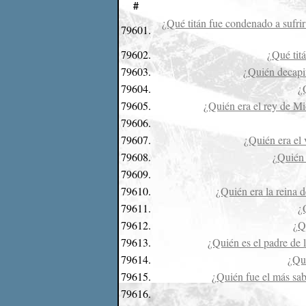
#
¿Qué titán fue condenado a sufrir
79601.
79602.
¿Qué tit
79603.
¿Quién decapit
79604.
¿
79605.
¿Quién era el rey de Mi
79606.
79607.
¿Quién era el 
79608.
¿Quién 
79609.
79610.
¿Quién era la reina d
79611.
¿
79612.
¿Qu
79613.
¿Quién es el padre de l
79614.
¿Qui
79615.
¿Quién fue el más sabi
79616.