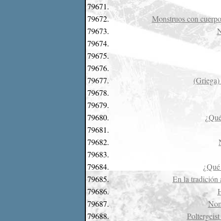
79671.
79672.
Monstruos con cuerpo 
79673.
N
79674.
79675.
79676.
79677.
(Griega)
79678.
79679.
79680.
¿Qué 
79681.
79682.
79683.
79684.
¿Qué 
79685.
En la tradición 
79686.
H
79687.
Nomb
79688.
Poltergeist