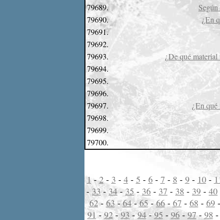
79689.
Según l
79690.
¿En q
79691.
79692.
79693.
¿De qué material 
79694.
79695.
79696.
79697.
¿En qué 
79698.
79699.
79700.
1
-
2
-
3
-
4
-
5
-
6
-
7
-
8
-
9
-
10
-
1
-
33
-
34
-
35
-
36
-
37
-
38
-
39
-
40
62
-
63
-
64
-
65
-
66
-
67
-
68
-
69
91
-
92
-
93
-
94
-
95
-
96
-
97
-
98