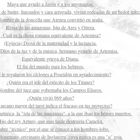
Maga que ayudó a Jasón y a los argonautas.
de buitre, huesudos y cara arrugada, vivían rodeadas de un hedor infec
ombre de la doncella que Atenea convirtió en araña.
Reina de las amazonas, hija de Ares y Otrera.
¿Cuál es la diosa romana equivalente de Artemisa?
(Egipcia) Diosa de la maternidad y la lactancia.
 Dios de la luz y de la música, hermano gemelo de Artemisa.
Equivalente griega de Diana.
El fin del mundo para los hebreos.
le regalaron los cíclopes a Poseidón en agradecimiento?
¿Quién era el jefe del ejército de los Titanes?
Nombre del juez que gobernaba los Campos Eliseos.
¿Quién vivió 969 años?
arcano mayor del tarot indica el fracaso en tus proyectos?
artúrica, la "isla de las manzanas", a la que iban los héroes muertos.
ijo del rey Arturo, que más tarde destruiría Camelot.
re "técnico" por el que se conoce a los hombres-lobo.
 femenino, originario de Inglaterra, cuya marca es una "q" roja.