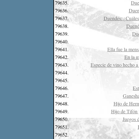
79635.
Due
79636.
Duen
79637.
Duendes: ¿Cuáles 
79638.
Duende
79639.
Due
79640.
79641.
Ella fue la mens
79642.
En la m
79643.
Especie de vino hecho a 
79644.
79645.
79646.
Est
79647.
Ganesha,
79648.
Hijo de Herm
79649.
Hijo de Tifón
79650.
Juegos d
79651.
79652.