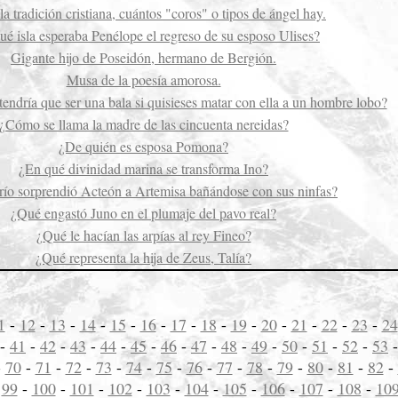
a tradición cristiana, cuántos "coros" o tipos de ángel hay.
ué isla esperaba Penélope el regreso de su esposo Ulises?
Gigante hijo de Poseidón, hermano de Bergión.
Musa de la poesía amorosa.
tendría que ser una bala si quisieses matar con ella a un hombre lobo?
¿Cómo se llama la madre de las cincuenta nereidas?
¿De quién es esposa Pomona?
¿En qué divinidad marina se transforma Ino?
río sorprendió Acteón a Artemisa bañándose con sus ninfas?
¿Qué engastó Juno en el plumaje del pavo real?
¿Qué le hacían las arpías al rey Fineo?
¿Qué representa la hija de Zeus, Talía?
1
-
12
-
13
-
14
-
15
-
16
-
17
-
18
-
19
-
20
-
21
-
22
-
23
-
24
-
41
-
42
-
43
-
44
-
45
-
46
-
47
-
48
-
49
-
50
-
51
-
52
-
53
-
70
-
71
-
72
-
73
-
74
-
75
-
76
-
77
-
78
-
79
-
80
-
81
-
82
-
-
99
-
100
-
101
-
102
-
103
-
104
-
105
-
106
-
107
-
108
-
10