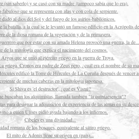
e (sin saberlo) y se casó con su madre (tampoco sabía que lo era).
fabuloso que se representa con alas y con cola de serpiente.
dado al dios del Sol y del fuego de los asirios-babilónicos.
 la batalla, a la cual se le levantó un famoso edificio en la Acrópolis d
e de la diosa romana de la vegetación y de la primavera.
 guerrero que por estar con su amada Helena provocó una guerra, la de..
te de la mitología que explica el nacimiento del cosmos.
Argos que se unió al ejército griego en la guerra de Troya.
ica griega, Cronos era padre de Zeus pero, ¿cuál era el nombre de su m
ércules edificó la Torre de Hércules de La Coruña después de vencer a.
erpiente de muchas cabezas en la mitología japonesa.
Si Shiva es 'el destructor', ¿qué es Visnú?
ue buscaban los alquimistas, llamada también "la quintaesencia"?
stas para designar la adquisición de experiencia de las almas en su des
vino a quien Ulises pidió ayuda bajando a los infiernos.
Cibeles es una divinidad...
idad romana de los bosques, equivalente al sátiro griego.
El mito de Adonis tiene su origen en (país)...