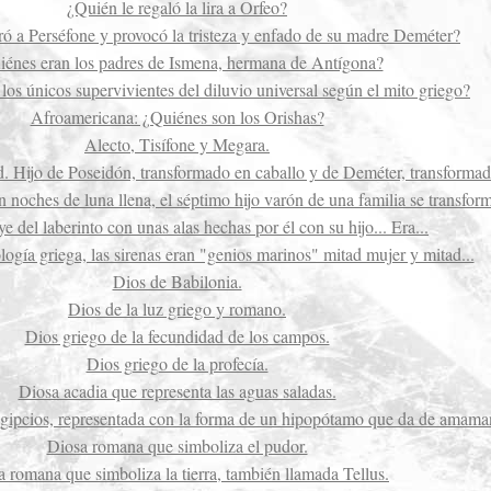
¿Quién le regaló la lira a Orfeo?
ó a Perséfone y provocó la tristeza y enfado de su madre Deméter?
iénes eran los padres de Ismena, hermana de Antígona?
los únicos supervivientes del diluvio universal según el mito griego?
Afroamericana: ¿Quiénes son los Orishas?
Alecto, Tisífone y Megara.
d. Hijo de Poseidón, transformado en caballo y de Deméter, transformad
n noches de luna llena, el séptimo hijo varón de una familia se transform
 del laberinto con unas alas hechas por él con su hijo... Era...
logía griega, las sirenas eran "genios marinos" mitad mujer y mitad...
Dios de Babilonia.
Dios de la luz griego y romano.
Dios griego de la fecundidad de los campos.
Dios griego de la profecía.
Diosa acadia que representa las aguas saladas.
egipcios, representada con la forma de un hipopótamo que da de amamant
Diosa romana que simboliza el pudor.
 romana que simboliza la tierra, también llamada Tellus.